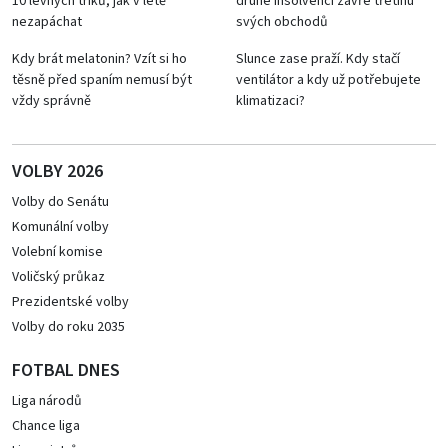
10 levných triků, jak v létě
druhé insolvenci zavře třetinu
nezapáchat
svých obchodů
Kdy brát melatonin? Vzít si ho
Slunce zase praží. Kdy stačí
těsně před spaním nemusí být
ventilátor a kdy už potřebujete
vždy správně
klimatizaci?
VOLBY 2026
Volby do Senátu
Komunální volby
Volební komise
Voličský průkaz
Prezidentské volby
Volby do roku 2035
FOTBAL DNES
Liga národů
Chance liga