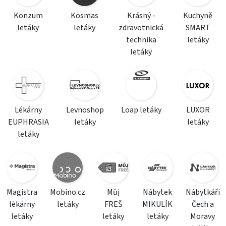
Konzum
Kosmas
Krásný -
Kuchyně
letáky
letáky
zdravotnická
SMART
technika
letáky
letáky
Lékárny
Levnoshop
Loap letáky
LUXOR
EUPHRASIA
letáky
letáky
letáky
Magistra
Mobino.cz
Můj
Nábytek
Nábytkáři
lékárny
letáky
FREŠ
MIKULÍK
Čech a
letáky
letáky
letáky
Moravy