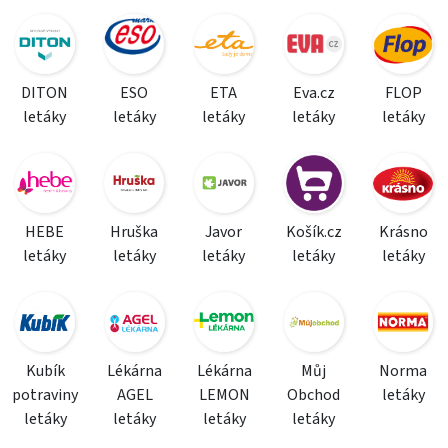
DITON
ESO
ETA
Eva.cz
FLOP
letáky
letáky
letáky
letáky
letáky
HEBE
Hruška
Javor
Košík.cz
Krásno
letáky
letáky
letáky
letáky
letáky
Kubík
Lékárna
Lékárna
Můj
Norma
potraviny
AGEL
LEMON
Obchod
letáky
letáky
letáky
letáky
letáky