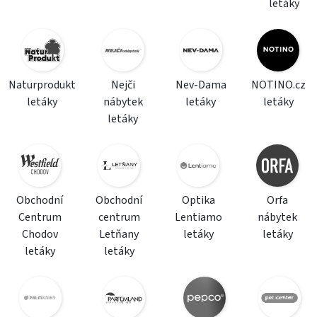
letáky
Naturprodukt
Nejči
Nev-Dama
NOTINO.cz
letáky
nábytek
letáky
letáky
letáky
Obchodní
Obchodní
Optika
Orfa
Centrum
centrum
Lentiamo
nábytek
Chodov
Letňany
letáky
letáky
letáky
letáky