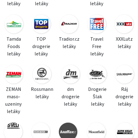
letáky
letáky
letáky
Tamda
TOP
Tradior.cz
Travel
XXXLutz
Foods
drogerie
letáky
Free
letáky
letáky
letáky
letáky
ZEMAN
Rossmann
dm
Drogerie
Ráj
maso-
letáky
drogerie
Šlak
drogerie
uzeniny
letáky
letáky
letáky
letáky