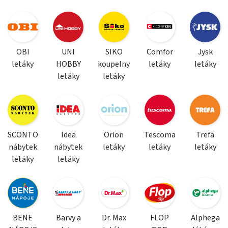
OBI
UNI
SIKO
Comfor
Jysk
letáky
HOBBY
koupelny
letáky
letáky
letáky
letáky
SCONTO
Idea
Orion
Tescoma
Trefa
nábytek
nábytek
letáky
letáky
letáky
letáky
letáky
BENE
Barvy a
Dr. Max
FLOP
Alphega