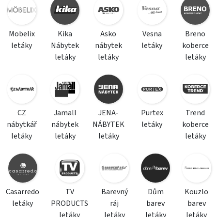
Mobelix
Kika
Asko
Vesna
Breno
letáky
Nábytek
nábytek
letáky
koberce
letáky
letáky
letáky
CZ
Jamall
JENA-
Purtex
Trend
nábytkář
nábytek
NÁBYTEK
letáky
koberce
letáky
letáky
letáky
letáky
Casarredo
TV
Barevný
Dům
Kouzlo
letáky
PRODUCTS
ráj
barev
barev
letáky
letáky
letáky
letáky