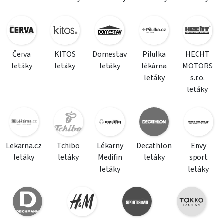
Červa
KITOS
Domestav
Pilulka
HECHT
letáky
letáky
letáky
lékárna
MOTORS
letáky
s.r.o.
letáky
Lekarna.cz
Tchibo
Lékarny
Decathlon
Envy
letáky
letáky
Medifin
letáky
sport
letáky
letáky