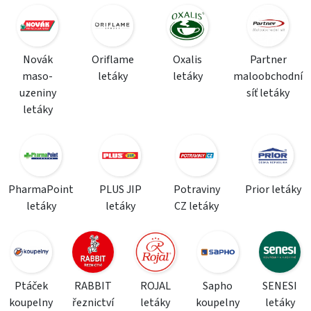
Novák
Oriflame
Oxalis
Partner
maso-
letáky
letáky
maloobchodní
uzeniny
síť letáky
letáky
PharmaPoint
PLUS JIP
Potraviny
Prior letáky
letáky
letáky
CZ letáky
Ptáček
RABBIT
ROJAL
Sapho
SENESI
koupelny
řeznictví
letáky
koupelny
letáky