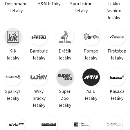
Deichmann
H&M letáky
Sportisimo
Takko
letáky
letáky
fashion
letáky
KIK
Bambule
Dráčik
Pompo
Firststop
letáky
letáky
letáky
letáky
letáky
Sparkys
Wiky
Super
A.T.U
Kasa.cz
letáky
hračky
Zoo
letáky
letáky
letáky
letáky