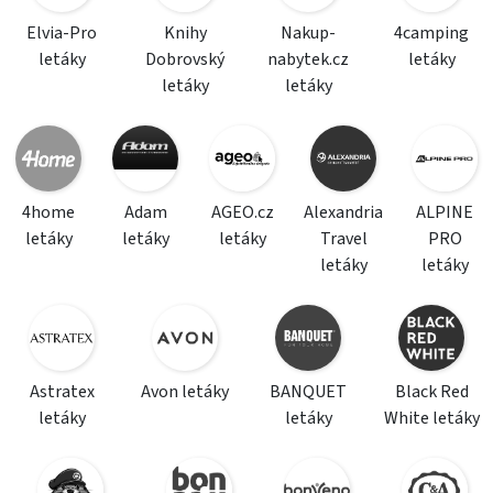
Elvia-Pro
Knihy
Nakup-
4camping
letáky
Dobrovský
nabytek.cz
letáky
letáky
letáky
4home
Adam
AGEO.cz
Alexandria
ALPINE
letáky
letáky
letáky
Travel
PRO
letáky
letáky
Astratex
Avon letáky
BANQUET
Black Red
letáky
letáky
White letáky