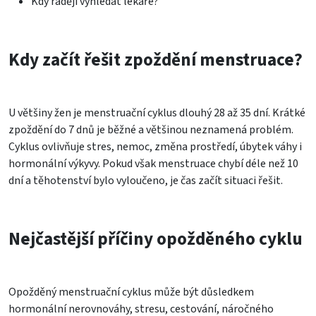
Kdy raději vyhledat lékaře?
Kdy začít řešit zpoždění menstruace?
U většiny žen je menstruační cyklus dlouhý 28 až 35 dní. Krátké
zpoždění do 7 dnů je běžné a většinou neznamená problém.
Cyklus ovlivňuje stres, nemoc, změna prostředí, úbytek váhy i
hormonální výkyvy. Pokud však menstruace chybí déle než 10
dní a těhotenství bylo vyloučeno, je čas začít situaci řešit.
Nejčastější příčiny opožděného cyklu
Opožděný menstruační cyklus může být důsledkem
hormonální nerovnováhy, stresu, cestování, náročného