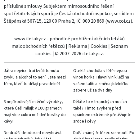
příslušné smlouvy. Subjektem mimosoudního řešení
spotřebitelských sporů je Česká obchodní inspekce, se sídlem
Štěpánská 567/15, 120 00 Praha 2, IČ: 000 20 869 (
www.coi.cz
).
www.iletaky.cz - pohodlné prohlížení akčních letáků
maloobchodních řetězců
|
Reklama
|
Cookies
|
Seznam
cookies
|
© 2007-2026 iLetaky.cz.
Játra nejvíce trpí kvůli tomuto
Oteklá chodidla v létě nejsou
zvyku a alkohol to není: Jste mezi
vinou horka: Hlavní viník leží na
těmi, kteří to dělají pravidelně?
vašem talíři a změna jídelníčku
zabere už za dva dny
3 nejškodlivější mléčné výrobky,
Děláte to v tropických nocích
které Češi milují: V 100 gramech
také? Tímto zvykem před
mají více cukru než dvě kostky do
spánkem extrémně přetěžujete
kávy!
srdce i cévy
Nejdražší deodorant nevyhrává.
Další známý řetězec se hroutí. Po