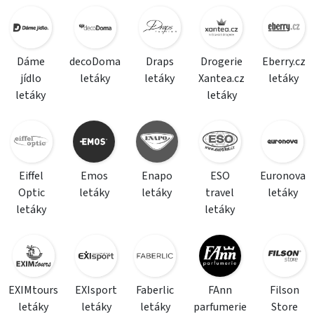
Dáme
decoDoma
Draps
Drogerie
Eberry.cz
jídlo
letáky
letáky
Xantea.cz
letáky
letáky
letáky
Eiffel
Emos
Enapo
ESO
Euronova
Optic
letáky
letáky
travel
letáky
letáky
letáky
EXIMtours
EXIsport
Faberlic
FAnn
Filson
letáky
letáky
letáky
parfumerie
Store