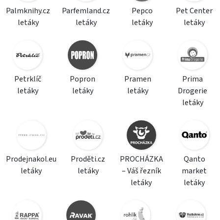
Palmknihy.cz
Parfemland.cz
Pepco
Pet Center
letáky
letáky
letáky
letáky
Petrklíč
Popron
Pramen
Prima
letáky
letáky
letáky
Drogerie
letáky
Prodejnakol.eu
Proděti.cz
PROCHÁZKA
Qanto
letáky
letáky
– Váš řezník
market
letáky
letáky