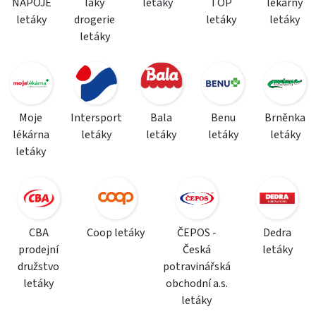
NÁPOJE
laky
letáky
TOP
lékárny
letáky
drogerie
letáky
letáky
letáky
Moje
Intersport
Bala
Benu
Brněnka
lékárna
letáky
letáky
letáky
letáky
letáky
CBA
Coop letáky
ČEPOS -
Dedra
prodejní
Česká
letáky
družstvo
potravinářská
letáky
obchodní a.s.
letáky