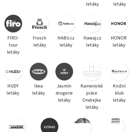
letáky
letáky
FIRO-
Frosch
HABU.cz
Hawaj.cz
HONOR
tour
letáky
letáky
letáky
letáky
letáky
HUDY
Ikea
Jasmín
Kamenické
Knižní
letáky
letáky
drogerie
práce
klub
letáky
Ondrejka
letáky
letáky