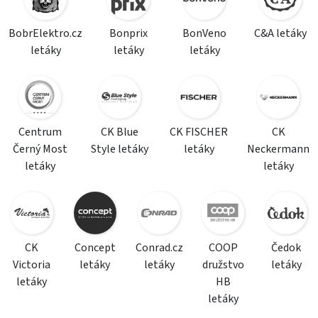
BobrElektro.cz
Bonprix
BonVeno
C&A letáky
letáky
letáky
letáky
Centrum
CK Blue
CK FISCHER
CK
Černý Most
Style letáky
letáky
Neckermann
letáky
letáky
CK
Concept
Conrad.cz
COOP
Čedok
Victoria
letáky
letáky
družstvo
letáky
letáky
HB
letáky