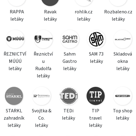
RAPPA
Ravak
rohlik.cz
Rozbaleno.cz
letáky
letáky
letáky
letáky
ŘEZNICTVÍ
Řeznictví
Sahm
SAM 73
Skladová
MÚÚÚ
u
Gastro
letáky
okna
letáky
Rudolfa
letáky
letáky
letáky
STARKL
Svojtka &
TEDi
TIP
Top shop
zahradník
Co.
letáky
travel
letáky
letáky
letáky
letáky