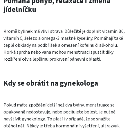
Pomáhá pohyb, relaxace i změna
jídelníčku
Kromě bylinek má vliv i strava. Důležité je doplnit vitamín B6,
vitamín C, železo a omega-3 mastné kyseliny. Pomáhají také
teplé obklady na podbřišek a omezení kofeinu či alkoholu.
Horká sprcha nebo vana mohou menstruaci spustit díky
rozšíření cév a lepšímu prokrvení pánevní oblasti.
Kdy se obrátit na gynekologa
Pokud máte zpoždění delší než dva týdny, menstruace se
opakovaně nedostavuje, nebo pociťujete bolest, je nutné
navštívit gynekologa. To platí i v případě, že se snažíte
otěhotnět. Někdy je třeba hormonální vyšetření, ultrazvuk