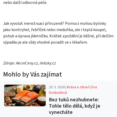
nebo další odborná péče.
Jak vyvolat menstruaci přirozeně? Pomoci mohou bylinky
jako kontryhel, řebříček nebo meduňka, ale i teplá koupel,
pohyb a úprava jídelníčku. Krátké zpoždění je běžné, při delším
výpadku je ale vždy vhodné poradit se s lékařem.
Zdroje: AkcniCeny.cz, iletaky.cz
Mohlo by Vás zajímat
20. 3. 2026 |
Krása a zdraví
|
Eva
Svobodová
Bez tuků nezhubnete:
Tohle tělo dělá, když je
vynecháte