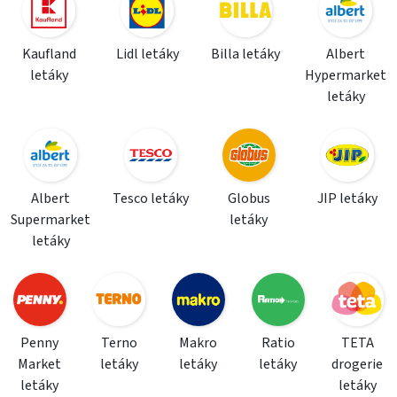
Kaufland
Lidl letáky
Billa letáky
Albert
letáky
Hypermarket
letáky
Albert
Tesco letáky
Globus
JIP letáky
Supermarket
letáky
letáky
Penny
Terno
Makro
Ratio
TETA
Market
letáky
letáky
letáky
drogerie
letáky
letáky