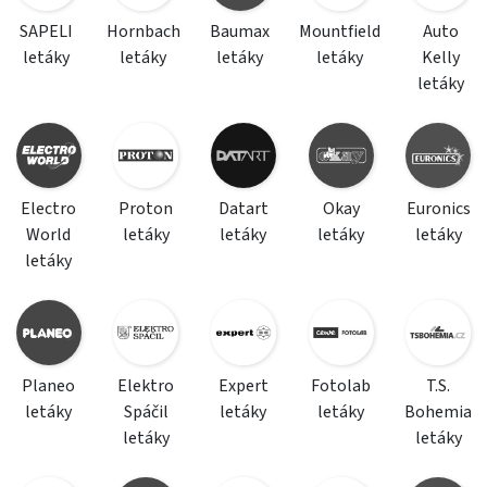
SAPELI
Hornbach
Baumax
Mountfield
Auto
letáky
letáky
letáky
letáky
Kelly
letáky
Electro
Proton
Datart
Okay
Euronics
World
letáky
letáky
letáky
letáky
letáky
Planeo
Elektro
Expert
Fotolab
T.S.
letáky
Spáčil
letáky
letáky
Bohemia
letáky
letáky