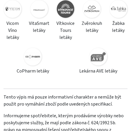
Vicom
VitaSmart
Vítkovice
Zvěrokruh
Žabka
Víno
letáky
Tours
letáky
letáky
letáky
letáky
CoPharm letáky
Lekárna AVE letáky
Tento výpis má pouze informativní charakter a nemůže být
použit pro vymáhání zboží podle uvedených specifikací.
Informujeme spotřebitele, kterým prodáváme výrobky nebo
poskytujeme služby, že mají podle zákona č. 624/1992 Sb.
právo na mimosoudní řešení spotřebitelského sporu z