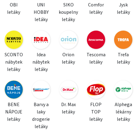
OBI
UNI
SIKO
Comfor
Jysk
letáky
HOBBY
koupelny
letáky
letáky
letáky
letáky
SCONTO
Idea
Orion
Tescoma
Trefa
nábytek
nábytek
letáky
letáky
letáky
letáky
letáky
BENE
Barvy a
Dr. Max
FLOP
Alphega
NÁPOJE
laky
letáky
TOP
lékárny
letáky
drogerie
letáky
letáky
letáky