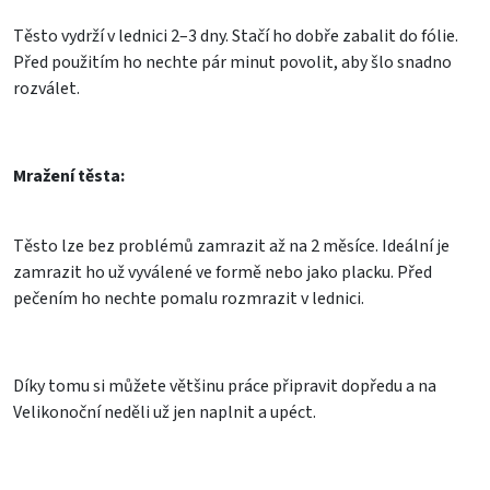
Těsto vydrží v lednici 2–3 dny. Stačí ho dobře zabalit do fólie.
Před použitím ho nechte pár minut povolit, aby šlo snadno
rozválet.
Mražení těsta:
Těsto lze bez problémů zamrazit až na 2 měsíce. Ideální je
zamrazit ho už vyválené ve formě nebo jako placku. Před
pečením ho nechte pomalu rozmrazit v lednici.
Díky tomu si můžete většinu práce připravit dopředu a na
Velikonoční neděli už jen naplnit a upéct.