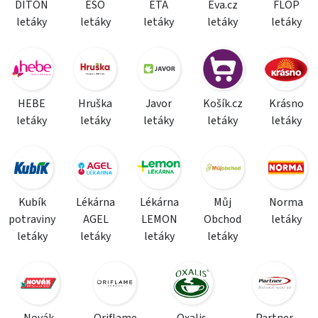
DITON
ESO
ETA
Eva.cz
FLOP
letáky
letáky
letáky
letáky
letáky
HEBE
Hruška
Javor
Košík.cz
Krásno
letáky
letáky
letáky
letáky
letáky
Kubík
Lékárna
Lékárna
Můj
Norma
potraviny
AGEL
LEMON
Obchod
letáky
letáky
letáky
letáky
letáky
Novák
Oriflame
Oxalis
Partner