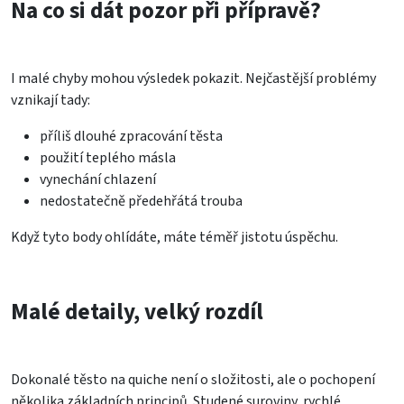
Na co si dát pozor při přípravě?
I malé chyby mohou výsledek pokazit. Nejčastější problémy
vznikají tady:
příliš dlouhé zpracování těsta
použití teplého másla
vynechání chlazení
nedostatečně předehřátá trouba
Když tyto body ohlídáte, máte téměř jistotu úspěchu.
Malé detaily, velký rozdíl
Dokonalé těsto na quiche není o složitosti, ale o pochopení
několika základních principů. Studené suroviny, rychlé