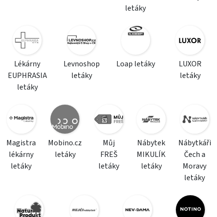
letáky
Lékárny
Levnoshop
Loap letáky
LUXOR
EUPHRASIA
letáky
letáky
letáky
Magistra
Mobino.cz
Můj
Nábytek
Nábytkáři
lékárny
letáky
FREŠ
MIKULÍK
Čech a
letáky
letáky
letáky
Moravy
letáky