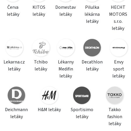
Červa
KITOS
Domestav
Pilulka
HECHT
letáky
letáky
letáky
lékárna
MOTORS
letáky
s.r.o.
letáky
Lekarna.cz
Tchibo
Lékarny
Decathlon
Envy
letáky
letáky
Medifin
letáky
sport
letáky
letáky
Deichmann
H&M letáky
Sportisimo
Takko
letáky
letáky
fashion
letáky