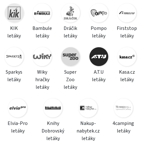
KIK
Bambule
Dráčik
Pompo
Firststop
letáky
letáky
letáky
letáky
letáky
Sparkys
Wiky
Super
A.T.U
Kasa.cz
letáky
hračky
Zoo
letáky
letáky
letáky
letáky
Elvia-Pro
Knihy
Nakup-
4camping
letáky
Dobrovský
nabytek.cz
letáky
letáky
letáky