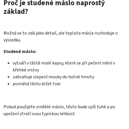
Proč je studené máslo naprostý
základ?
Možná se to zdá jako detail, ale teplota másla rozhoduje o
výsledku.
Studené máslo:
vytváří v těstě malé kapsy, které se při pečení mění v
křehké vrstvy
zabraňuje slepení mouky do hutné hmoty
pomáhá těstu držet tvar
Pokud použijete změklé máslo, těsto bude spíš tuhé a po
upečení ztratí svou typickou lehkost.