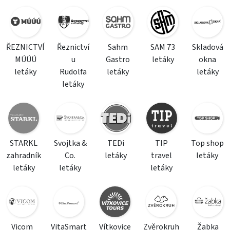
ŘEZNICTVÍ
Řeznictví
Sahm
SAM 73
Skladová
MÚÚÚ
u
Gastro
letáky
okna
letáky
Rudolfa
letáky
letáky
letáky
STARKL
Svojtka &
TEDi
TIP
Top shop
zahradník
Co.
letáky
travel
letáky
letáky
letáky
letáky
Vicom
VitaSmart
Vítkovice
Zvěrokruh
Žabka