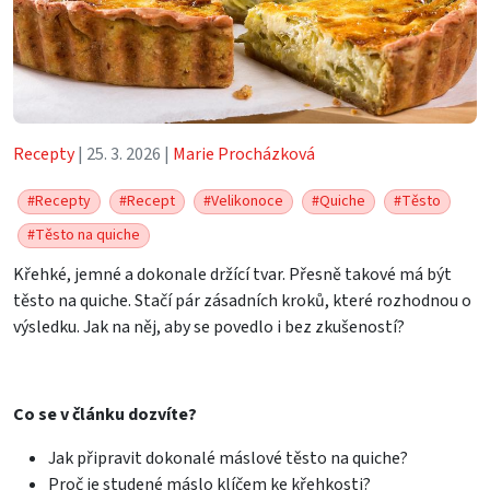
Recepty
| 25. 3. 2026 |
Marie Procházková
#Recepty
#Recept
#Velikonoce
#Quiche
#Těsto
#Těsto na quiche
Křehké, jemné a dokonale držící tvar. Přesně takové má být
těsto na quiche. Stačí pár zásadních kroků, které rozhodnou o
výsledku. Jak na něj, aby se povedlo i bez zkušeností?
Co se v článku dozvíte?
Jak připravit dokonalé máslové těsto na quiche?
Proč je studené máslo klíčem ke křehkosti?