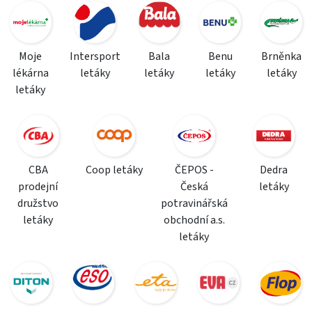
Moje
Intersport
Bala
Benu
Brněnka
lékárna
letáky
letáky
letáky
letáky
letáky
CBA
Coop letáky
ČEPOS -
Dedra
prodejní
Česká
letáky
družstvo
potravinářská
letáky
obchodní a.s.
letáky