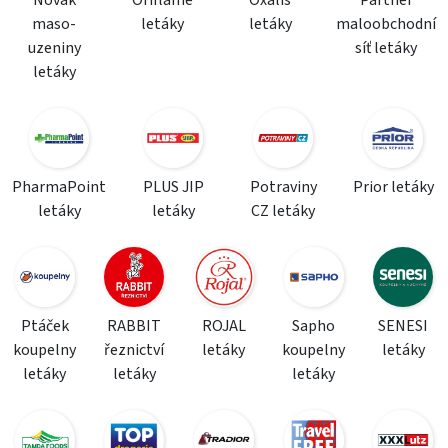
maso-
letáky
letáky
maloobchodní
uzeniny
síť letáky
letáky
PharmaPoint
PLUS JIP
Potraviny
Prior letáky
letáky
letáky
CZ letáky
Ptáček
RABBIT
ROJAL
Sapho
SENESI
koupelny
řeznictví
letáky
koupelny
letáky
letáky
letáky
letáky