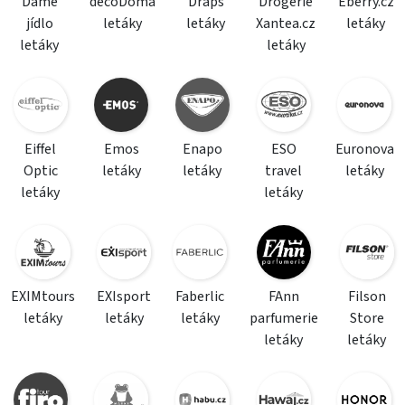
Dáme
decoDoma
Draps
Drogerie
Eberry.cz
jídlo
letáky
letáky
Xantea.cz
letáky
letáky
letáky
Eiffel
Emos
Enapo
ESO
Euronova
Optic
letáky
letáky
travel
letáky
letáky
letáky
EXIMtours
EXIsport
Faberlic
FAnn
Filson
letáky
letáky
letáky
parfumerie
Store
letáky
letáky