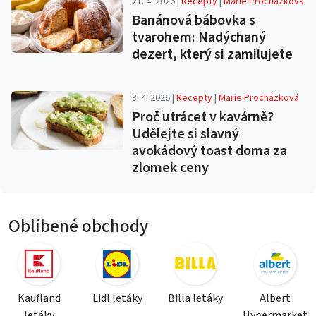
21. 4. 2026 |
Recepty
|
Marie Procházková
Banánová bábovka s
tvarohem: Nadýchaný
dezert, který si zamilujete
8. 4. 2026 |
Recepty
|
Marie Procházková
Proč utrácet v kavárně?
Udělejte si slavný
avokádový toast doma za
zlomek ceny
Oblíbené obchody
Kaufland
Lidl letáky
Billa letáky
Albert
letáky
Hypermarket