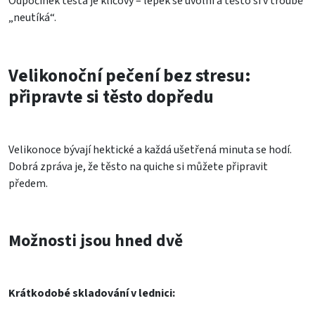
Odpočinek těsta je klíčový – lepek se uvolní a těsto si v troubě
„neutíká“.
Velikonoční pečení bez stresu:
připravte si těsto dopředu
Velikonoce bývají hektické a každá ušetřená minuta se hodí.
Dobrá zpráva je, že těsto na quiche si můžete připravit
předem.
Možnosti jsou hned dvě
Krátkodobé skladování v lednici: