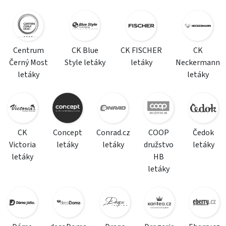
Centrum
CK Blue
CK FISCHER
CK
Černý Most
Style letáky
letáky
Neckermann
letáky
letáky
CK
Concept
Conrad.cz
COOP
Čedok
Victoria
letáky
letáky
družstvo
letáky
letáky
HB
letáky