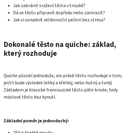
Jak zabránit sražení těsta v troubě?
Dá se těsto připravit dopředu nebo zamrazit?
Jak si usnadnit velikonoční pečení bez stresu?
Dokonalé těsto na quiche: základ,
který rozhoduje
Quiche působí jednoduše, ale právě těsto rozhoduje o tom,
jestli bude výsledek lehký a křehký, nebo hutný a tvrdý.
Základem je klasické francouzské těsto pâte brisée, tedy
máslové těsto bez kynutí.
Základní poměr je jednoduchý:
250 g hladké mouky