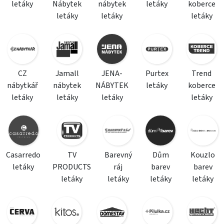
letáky
Nábytek
nábytek
letáky
koberce
letáky
letáky
letáky
CZ
Jamall
JENA-
Purtex
Trend
nábytkář
nábytek
NÁBYTEK
letáky
koberce
letáky
letáky
letáky
letáky
Casarredo
TV
Barevný
Dům
Kouzlo
letáky
PRODUCTS
ráj
barev
barev
letáky
letáky
letáky
letáky