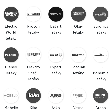
Electro
Proton
Datart
Okay
Euronics
World
letáky
letáky
letáky
letáky
letáky
Planeo
Elektro
Expert
Fotolab
T.S.
letáky
Spáčil
letáky
letáky
Bohemia
letáky
letáky
Mobelix
Kika
Asko
Vesna
Breno