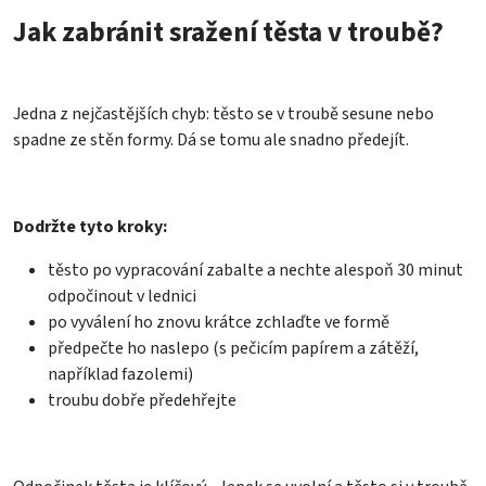
Jak zabránit sražení těsta v troubě?
Jedna z nejčastějších chyb: těsto se v troubě sesune nebo
spadne ze stěn formy. Dá se tomu ale snadno předejít.
Dodržte tyto kroky:
těsto po vypracování zabalte a nechte alespoň 30 minut
odpočinout v lednici
po vyválení ho znovu krátce zchlaďte ve formě
předpečte ho naslepo (s pečicím papírem a zátěží,
například fazolemi)
troubu dobře předehřejte