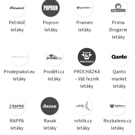
Petrklíč
Popron
Pramen
Prima
letáky
letáky
letáky
Drogerie
letáky
Prodejnakol.eu
Proděti.cz
PROCHÁZKA
Qanto
letáky
letáky
– Váš řezník
market
letáky
letáky
RAPPA
Ravak
rohlik.cz
Rozbaleno.cz
letáky
letáky
letáky
letáky