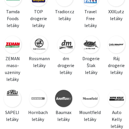
Tamda
TOP
Tradior.cz
Travel
XXXLutz
Foods
drogerie
letáky
Free
letáky
letáky
letáky
letáky
ZEMAN
Rossmann
dm
Drogerie
Ráj
maso-
letáky
drogerie
Šlak
drogerie
uzeniny
letáky
letáky
letáky
letáky
SAPELI
Hornbach
Baumax
Mountfield
Auto
letáky
letáky
letáky
letáky
Kelly
letáky