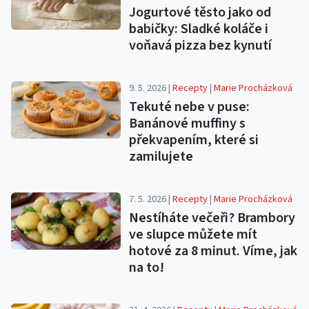
Jogurtové těsto jako od
babičky: Sladké koláče i
voňavá pizza bez kynutí
9. 5. 2026 |
Recepty
|
Marie Procházková
Tekuté nebe v puse:
Banánové muffiny s
překvapením, které si
zamilujete
7. 5. 2026 |
Recepty
|
Marie Procházková
Nestíháte večeři? Brambory
ve slupce můžete mít
hotové za 8 minut. Víme, jak
na to!