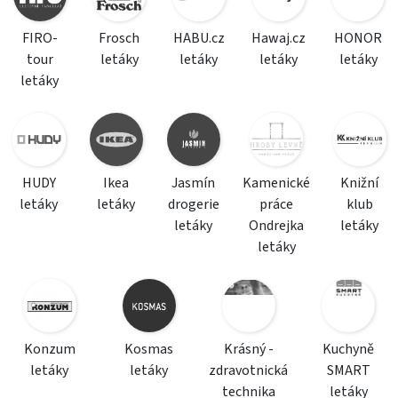
FIRO-
Frosch
HABU.cz
Hawaj.cz
HONOR
tour
letáky
letáky
letáky
letáky
letáky
HUDY
Ikea
Jasmín
Kamenické
Knižní
letáky
letáky
drogerie
práce
klub
letáky
Ondrejka
letáky
letáky
Konzum
Kosmas
Krásný -
Kuchyně
letáky
letáky
zdravotnická
SMART
technika
letáky