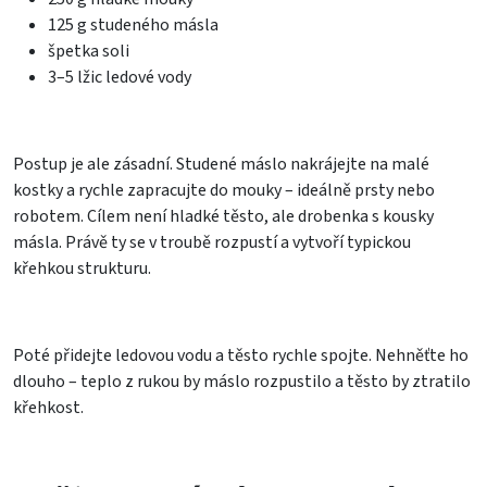
125 g studeného másla
špetka soli
3–5 lžic ledové vody
Postup je ale zásadní. Studené máslo nakrájejte na malé
kostky a rychle zapracujte do mouky – ideálně prsty nebo
robotem. Cílem není hladké těsto, ale drobenka s kousky
másla. Právě ty se v troubě rozpustí a vytvoří typickou
křehkou strukturu.
Poté přidejte ledovou vodu a těsto rychle spojte. Nehněťte ho
dlouho – teplo z rukou by máslo rozpustilo a těsto by ztratilo
křehkost.