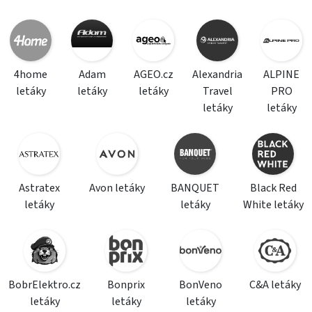
4home
Adam
AGEO.cz
Alexandria
ALPINE
letáky
letáky
letáky
Travel
PRO
letáky
letáky
Astratex
Avon letáky
BANQUET
Black Red
letáky
letáky
White letáky
BobrElektro.cz
Bonprix
BonVeno
C&A letáky
letáky
letáky
letáky