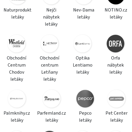
Naturprodukt
Nejči
Nev-Dama
NOTINO.cz
letáky
nábytek
letáky
letáky
letáky
Obchodní
Obchodní
Optika
Orfa
Centrum
centrum
Lentiamo
nábytek
Chodov
Letňany
letáky
letáky
letáky
letáky
Palmknihy.cz
Parfemland.cz
Pepco
Pet Center
letáky
letáky
letáky
letáky