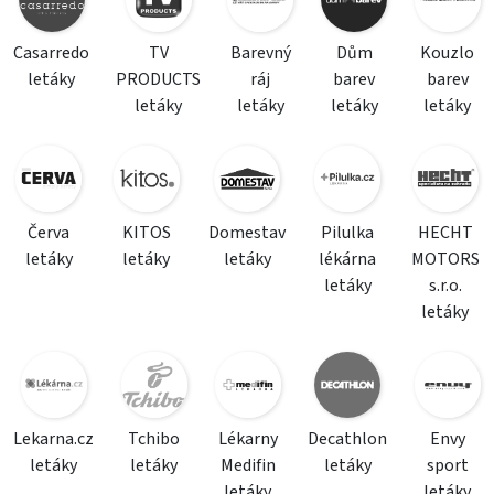
Casarredo
TV
Barevný
Dům
Kouzlo
letáky
PRODUCTS
ráj
barev
barev
letáky
letáky
letáky
letáky
Červa
KITOS
Domestav
Pilulka
HECHT
letáky
letáky
letáky
lékárna
MOTORS
letáky
s.r.o.
letáky
Lekarna.cz
Tchibo
Lékarny
Decathlon
Envy
letáky
letáky
Medifin
letáky
sport
letáky
letáky