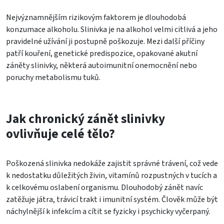
Nejvýznamnějším rizikovým faktorem je dlouhodobá
konzumace alkoholu. Slinivka je na alkohol velmi citlivá a jeho
pravidelné užívání ji postupně poškozuje. Mezi další příčiny
patří kouření, genetické predispozice, opakované akutní
záněty slinivky, některá autoimunitní onemocnění nebo
poruchy metabolismu tuků.
Jak chronický zánět slinivky
ovlivňuje celé tělo?
Poškozená slinivka nedokáže zajistit správné trávení, což vede
k nedostatku důležitých živin, vitamínů rozpustných v tucích a
k celkovému oslabení organismu. Dlouhodobý zánět navíc
zatěžuje játra, trávicí trakt i imunitní systém. Člověk může být
náchylnější k infekcím a cítit se fyzicky i psychicky vyčerpaný.