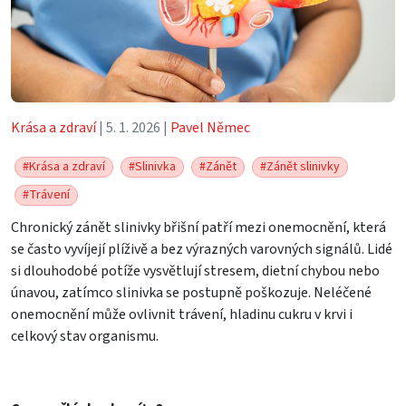
Krása a zdraví
| 5. 1. 2026 |
Pavel Němec
#Krása a zdraví
#Slinivka
#Zánět
#Zánět slinivky
#Trávení
Chronický zánět slinivky břišní patří mezi onemocnění, která
se často vyvíjejí plíživě a bez výrazných varovných signálů. Lidé
si dlouhodobé potíže vysvětlují stresem, dietní chybou nebo
únavou, zatímco slinivka se postupně poškozuje. Neléčené
onemocnění může ovlivnit trávení, hladinu cukru v krvi i
celkový stav organismu.