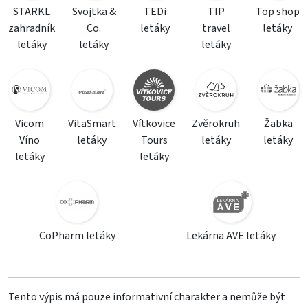
STARKL
Svojtka &
TEDi
TIP
Top shop
zahradník
Co.
letáky
travel
letáky
letáky
letáky
letáky
Vicom
VitaSmart
Vítkovice
Zvěrokruh
Žabka
Víno
letáky
Tours
letáky
letáky
letáky
letáky
CoPharm letáky
Lekárna AVE letáky
Tento výpis má pouze informativní charakter a nemůže být