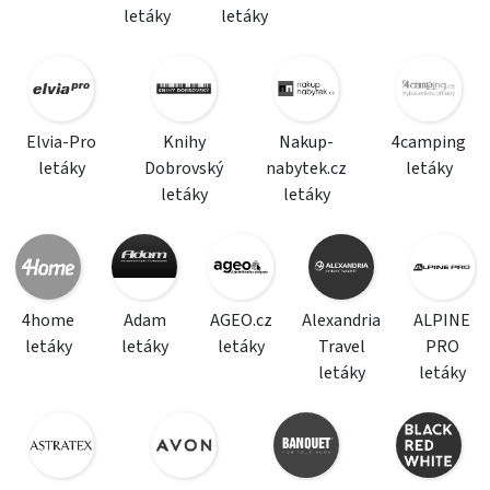
letáky
letáky
Elvia-Pro
Knihy
Nakup-
4camping
letáky
Dobrovský
nabytek.cz
letáky
letáky
letáky
4home
Adam
AGEO.cz
Alexandria
ALPINE
letáky
letáky
letáky
Travel
PRO
letáky
letáky