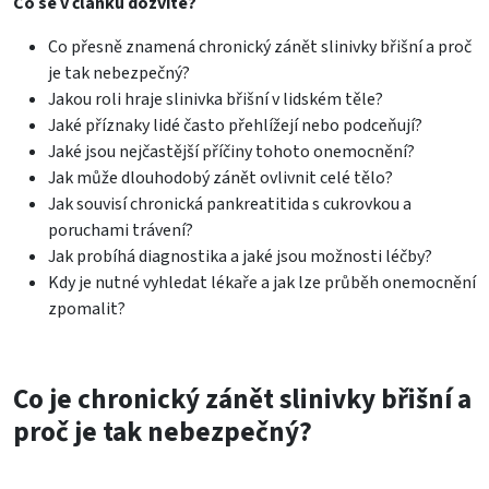
Co se v článku dozvíte?
Co přesně znamená chronický zánět slinivky břišní a proč
je tak nebezpečný?
Jakou roli hraje slinivka břišní v lidském těle?
Jaké příznaky lidé často přehlížejí nebo podceňují?
Jaké jsou nejčastější příčiny tohoto onemocnění?
Jak může dlouhodobý zánět ovlivnit celé tělo?
Jak souvisí chronická pankreatitida s cukrovkou a
poruchami trávení?
Jak probíhá diagnostika a jaké jsou možnosti léčby?
Kdy je nutné vyhledat lékaře a jak lze průběh onemocnění
zpomalit?
Co je chronický zánět slinivky břišní a
proč je tak nebezpečný?