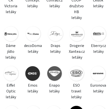
CK
Concept
Conrad.cz
COOP
Čedok
Victoria
letáky
letáky
družstvo
letáky
letáky
HB
letáky
Dáme
decoDoma
Draps
Drogerie
Eberry.cz
jídlo
letáky
letáky
Xantea.cz
letáky
letáky
letáky
Eiffel
Emos
Enapo
ESO
Euronova
Optic
letáky
letáky
travel
letáky
letáky
letáky