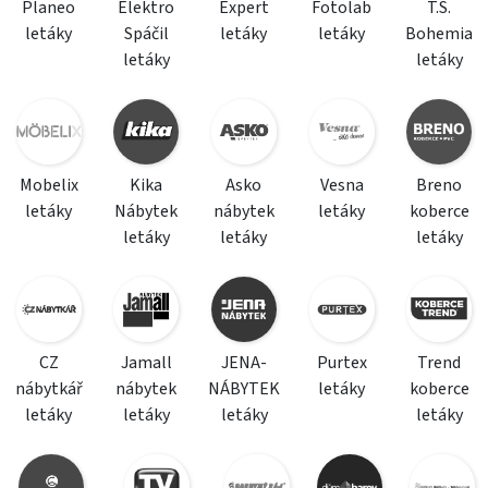
Planeo
Elektro
Expert
Fotolab
T.S.
letáky
Spáčil
letáky
letáky
Bohemia
letáky
letáky
Mobelix
Kika
Asko
Vesna
Breno
letáky
Nábytek
nábytek
letáky
koberce
letáky
letáky
letáky
CZ
Jamall
JENA-
Purtex
Trend
nábytkář
nábytek
NÁBYTEK
letáky
koberce
letáky
letáky
letáky
letáky