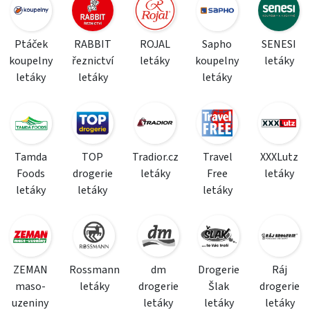
Ptáček
RABBIT
ROJAL
Sapho
SENESI
koupelny
řeznictví
letáky
koupelny
letáky
letáky
letáky
letáky
Tamda
TOP
Tradior.cz
Travel
XXXLutz
Foods
drogerie
letáky
Free
letáky
letáky
letáky
letáky
ZEMAN
Rossmann
dm
Drogerie
Ráj
maso-
letáky
drogerie
Šlak
drogerie
uzeniny
letáky
letáky
letáky