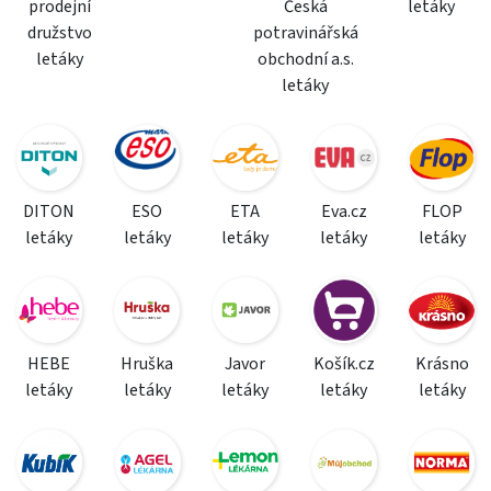
prodejní
Česká
letáky
družstvo
potravinářská
letáky
obchodní a.s.
letáky
DITON
ESO
ETA
Eva.cz
FLOP
letáky
letáky
letáky
letáky
letáky
HEBE
Hruška
Javor
Košík.cz
Krásno
letáky
letáky
letáky
letáky
letáky