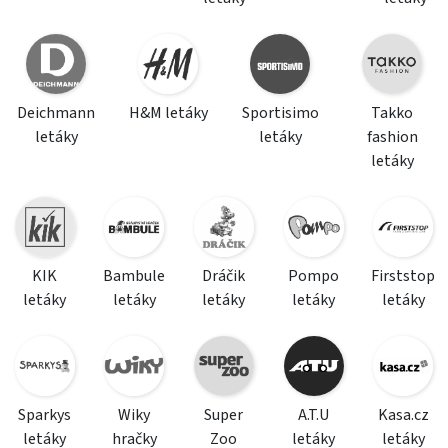
Deichmann
H&M letáky
Sportisimo
Takko
letáky
letáky
fashion
letáky
KIK
Bambule
Dráčik
Pompo
Firststop
letáky
letáky
letáky
letáky
letáky
Sparkys
Wiky
Super
A.T.U
Kasa.cz
letáky
hračky
Zoo
letáky
letáky