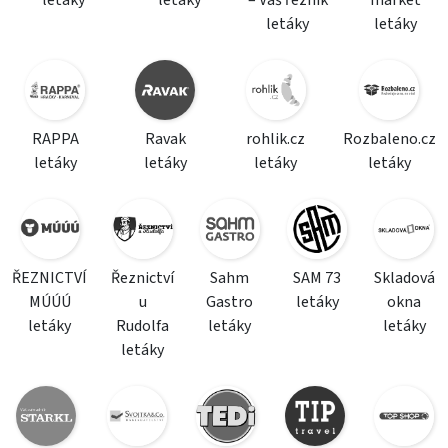
letáky
letáky
RAPPA
Ravak
rohlik.cz
Rozbaleno.cz
letáky
letáky
letáky
letáky
ŘEZNICTVÍ
Řeznictví
Sahm
SAM 73
Skladová
MÚÚÚ
u
Gastro
letáky
okna
letáky
Rudolfa
letáky
letáky
letáky