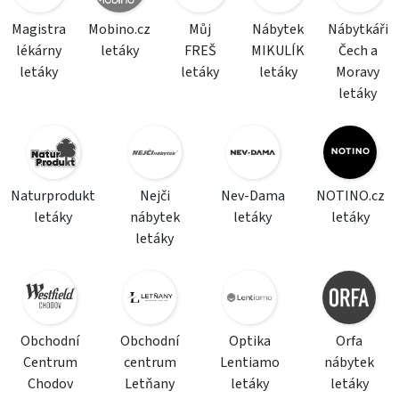
Magistra
Mobino.cz
Můj
Nábytek
Nábytkáři
lékárny
letáky
FREŠ
MIKULÍK
Čech a
letáky
letáky
letáky
Moravy
letáky
Naturprodukt
Nejči
Nev-Dama
NOTINO.cz
letáky
nábytek
letáky
letáky
letáky
Obchodní
Obchodní
Optika
Orfa
Centrum
centrum
Lentiamo
nábytek
Chodov
Letňany
letáky
letáky