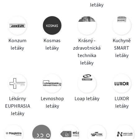
letáky
Konzum
Kosmas
Krásný -
Kuchyně
letáky
letáky
zdravotnická
SMART
technika
letáky
letáky
Lékárny
Levnoshop
Loap letáky
LUXOR
EUPHRASIA
letáky
letáky
letáky