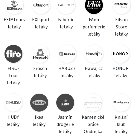
EXIMtours
EXIsport
Faberlic
FAnn
Filson
letáky
letáky
letáky
parfumerie
Store
letáky
letáky
FIRO-
Frosch
HABU.cz
Hawaj.cz
HONOR
tour
letáky
letáky
letáky
letáky
letáky
HUDY
Ikea
Jasmín
Kamenické
Knižní
letáky
letáky
drogerie
práce
klub
letáky
Ondrejka
letáky