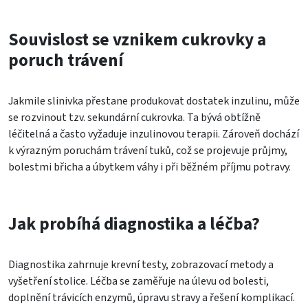
Souvislost se vznikem cukrovky a
poruch trávení
Jakmile slinivka přestane produkovat dostatek inzulinu, může
se rozvinout tzv. sekundární cukrovka. Ta bývá obtížně
léčitelná a často vyžaduje inzulinovou terapii. Zároveň dochází
k výrazným poruchám trávení tuků, což se projevuje průjmy,
bolestmi břicha a úbytkem váhy i při běžném příjmu potravy.
Jak probíhá diagnostika a léčba?
Diagnostika zahrnuje krevní testy, zobrazovací metody a
vyšetření stolice. Léčba se zaměřuje na úlevu od bolesti,
doplnění trávicích enzymů, úpravu stravy a řešení komplikací.