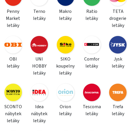
Penny
Terno
Makro
Ratio
TETA
Market
letáky
letáky
letáky
drogerie
letáky
letáky
OBI
UNI
SIKO
Comfor
Jysk
letáky
HOBBY
koupelny
letáky
letáky
letáky
letáky
SCONTO
Idea
Orion
Tescoma
Trefa
nábytek
nábytek
letáky
letáky
letáky
letáky
letáky