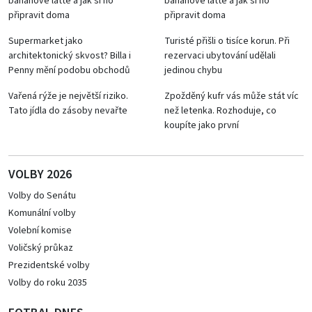
banánové latte a jak si ho
banánové latte a jak si ho
připravit doma
připravit doma
Supermarket jako
Turisté přišli o tisíce korun. Při
architektonický skvost? Billa i
rezervaci ubytování udělali
Penny mění podobu obchodů
jedinou chybu
Vařená rýže je největší riziko.
Zpožděný kufr vás může stát víc
Tato jídla do zásoby nevařte
než letenka. Rozhoduje, co
koupíte jako první
VOLBY 2026
Volby do Senátu
Komunální volby
Volební komise
Voličský průkaz
Prezidentské volby
Volby do roku 2035