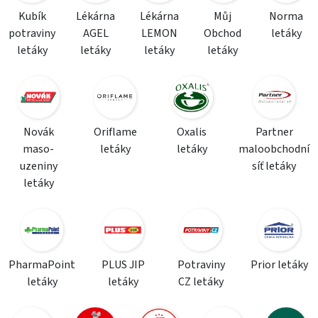
Kubík
Lékárna
Lékárna
Můj
Norma
potraviny
AGEL
LEMON
Obchod
letáky
letáky
letáky
letáky
letáky
Novák
Oriflame
Oxalis
Partner
maso-
letáky
letáky
maloobchodní
uzeniny
síť letáky
letáky
PharmaPoint
PLUS JIP
Potraviny
Prior letáky
letáky
letáky
CZ letáky