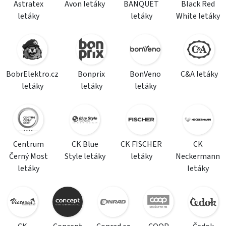
Astratex
Avon letáky
BANQUET
Black Red
letáky
letáky
White letáky
BobrElektro.cz
Bonprix
BonVeno
C&A letáky
letáky
letáky
letáky
Centrum
CK Blue
CK FISCHER
CK
Černý Most
Style letáky
letáky
Neckermann
letáky
letáky