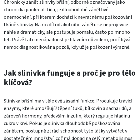
Chronický zánět slinivky břišní, odborně označovaný jako
chronická pankreatitida, je dlouhodobé zánětlivé
onemocnění, při kterém dochází k nevratnému poškozování
tkáně slinivky. Na rozdíl od akutního zánětu se neprojevuje
náhle a dramaticky, ale postupuje pomalu, často po mnoho
let. Právě tato nenápadnost je hlavním důvodem, proč bývá
nemoc diagnostikována pozdě, kdy už je poškození výrazné.
Jak slinivka funguje a proč je pro tělo
klíčová?
Slinivka břišní má v těle dvě zásadní funkce. Produkuje trávicí
enzymy, které umožňují štěpení tuků, bílkovin a sacharidů, a
zároveň hormony, především inzulin, který reguluje hladinu
cukru v krvi. Pokud je slinivka dlouhodobě poškozována
zánětem, postupně ztrácí schopnost tyto látky vytvářet v
dostatečném množství, což má dopad na celý metabolismus.