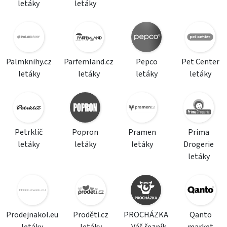
letáky
letáky
Palmknihy.cz
Parfemland.cz
Pepco
Pet Center
letáky
letáky
letáky
letáky
Petrklíč
Popron
Pramen
Prima
letáky
letáky
letáky
Drogerie
letáky
Prodejnakol.eu
Proděti.cz
PROCHÁZKA
Qanto
letáky
letáky
– Váš řezník
market