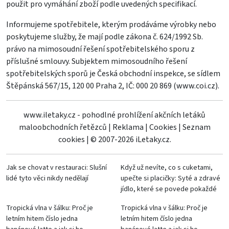
použit pro vymáhání zboží podle uvedených specifikací.
Informujeme spotřebitele, kterým prodáváme výrobky nebo
poskytujeme služby, že mají podle zákona č. 624/1992 Sb.
právo na mimosoudní řešení spotřebitelského sporu z
příslušné smlouvy. Subjektem mimosoudního řešení
spotřebitelských sporů je Česká obchodní inspekce, se sídlem
Štěpánská 567/15, 120 00 Praha 2, IČ: 000 20 869 (
www.coi.cz
).
www.iletaky.cz - pohodlné prohlížení akčních letáků
maloobchodních řetězců
|
Reklama
|
Cookies
|
Seznam
cookies
|
© 2007-2026 iLetaky.cz.
Jak se chovat v restauraci: Slušní
Když už nevíte, co s cuketami,
lidé tyto věci nikdy nedělají
upečte si placičky: Syté a zdravé
jídlo, které se povede pokaždé
Tropická vlna v šálku: Proč je
Tropická vlna v šálku: Proč je
letním hitem číslo jedna
letním hitem číslo jedna