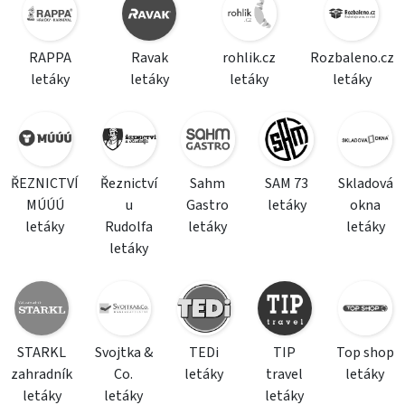
RAPPA
Ravak
rohlik.cz
Rozbaleno.cz
letáky
letáky
letáky
letáky
ŘEZNICTVÍ
Řeznictví
Sahm
SAM 73
Skladová
MÚÚÚ
u
Gastro
letáky
okna
letáky
Rudolfa
letáky
letáky
letáky
STARKL
Svojtka &
TEDi
TIP
Top shop
zahradník
Co.
letáky
travel
letáky
letáky
letáky
letáky