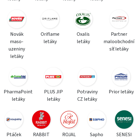
Novák
Oriflame
Oxalis
Partner
maso-
letáky
letáky
maloobchodní
uzeniny
síť letáky
letáky
PharmaPoint
PLUS JIP
Potraviny
Prior letáky
letáky
letáky
CZ letáky
Ptáček
RABBIT
ROJAL
Sapho
SENESI