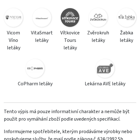
Vicom
VitaSmart
Vítkovice
Zvěrokruh
Žabka
Víno
letáky
Tours
letáky
letáky
letáky
letáky
CoPharm letáky
Lekárna AVE letáky
Tento výpis má pouze informativní charakter a nemůže být
použit pro vymáhání zboží podle uvedených specifikací.
Informujeme spotřebitele, kterým prodáváme výrobky nebo
poskytujeme služby, že mají podle zákona č. 624/1992 Sb.