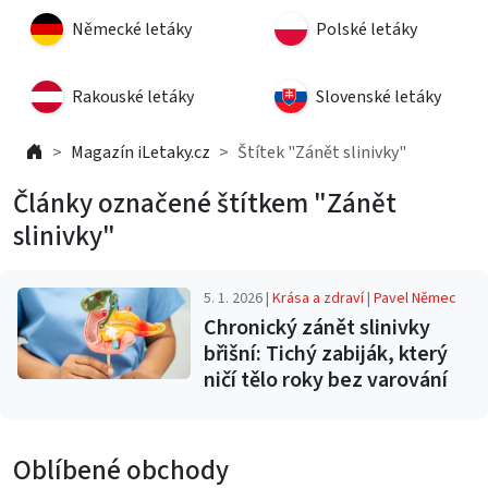
Německé letáky
Polské letáky
Rakouské letáky
Slovenské letáky
Magazín iLetaky.cz
Štítek "Zánět slinivky"
Články označené štítkem "Zánět
slinivky"
5. 1. 2026 |
Krása a zdraví
|
Pavel Němec
Chronický zánět slinivky
břišní: Tichý zabiják, který
ničí tělo roky bez varování
Oblíbené obchody