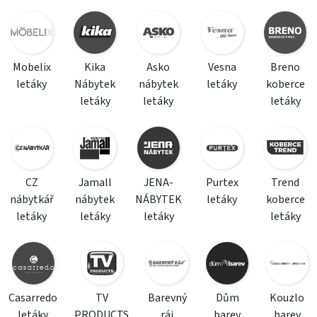
Mobelix
Kika
Asko
Vesna
Breno
letáky
Nábytek
nábytek
letáky
koberce
letáky
letáky
letáky
CZ
Jamall
JENA-
Purtex
Trend
nábytkář
nábytek
NÁBYTEK
letáky
koberce
letáky
letáky
letáky
letáky
Casarredo
TV
Barevný
Dům
Kouzlo
letáky
PRODUCTS
ráj
barev
barev