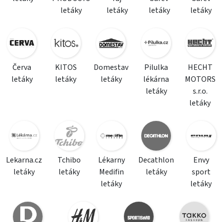
letáky
letáky
letáky
letáky
Červa
KITOS
Domestav
Pilulka
HECHT
letáky
letáky
letáky
lékárna
MOTORS
letáky
s.r.o.
letáky
Lekarna.cz
Tchibo
Lékarny
Decathlon
Envy
letáky
letáky
Medifin
letáky
sport
letáky
letáky