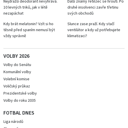
Nejdražší deodorant nevyhrává.
Další známý řetězec se hroutí. Po
10 levných triků, jak v létě
druhé insolvenci zavře třetinu
nezapáchat
svých obchodů
Kdy brát melatonin? Vzít si ho
Slunce zase praží. Kdy stačí
těsně před spaním nemusí být
ventilátor a kdy už potřebujete
vždy správně
klimatizaci?
VOLBY 2026
Volby do Senátu
Komunální volby
Volební komise
Voličský průkaz
Prezidentské volby
Volby do roku 2035
FOTBAL DNES
Liga národů