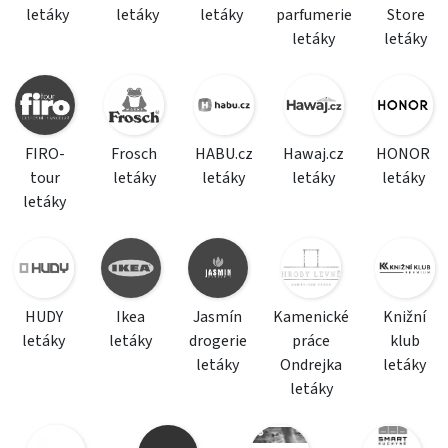
letáky
letáky
letáky
parfumerie
Store
letáky
letáky
FIRO-
Frosch
HABU.cz
Hawaj.cz
HONOR
tour
letáky
letáky
letáky
letáky
letáky
HUDY
Ikea
Jasmín
Kamenické
Knižní
letáky
letáky
drogerie
práce
klub
letáky
Ondrejka
letáky
letáky