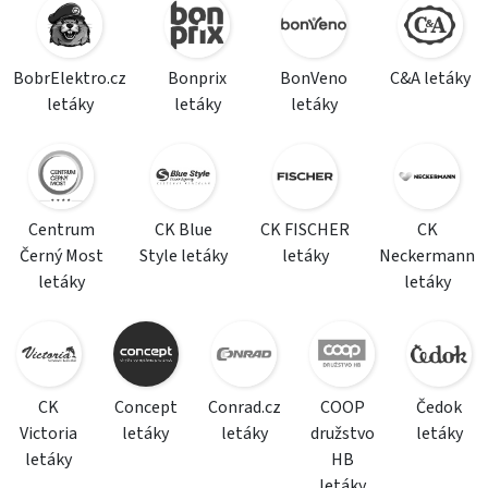
BobrElektro.cz
Bonprix
BonVeno
C&A letáky
letáky
letáky
letáky
Centrum
CK Blue
CK FISCHER
CK
Černý Most
Style letáky
letáky
Neckermann
letáky
letáky
CK
Concept
Conrad.cz
COOP
Čedok
Victoria
letáky
letáky
družstvo
letáky
letáky
HB
letáky