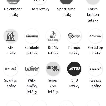
Deichmann
H&M letáky
Sportisimo
Takko
letáky
letáky
fashion
letáky
KIK
Bambule
Dráčik
Pompo
Firststop
letáky
letáky
letáky
letáky
letáky
Sparkys
Wiky
Super
A.T.U
Kasa.cz
letáky
hračky
Zoo
letáky
letáky
letáky
letáky