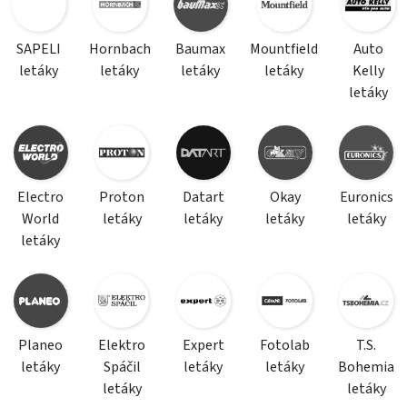
SAPELI
Hornbach
Baumax
Mountfield
Auto
letáky
letáky
letáky
letáky
Kelly
letáky
Electro
Proton
Datart
Okay
Euronics
World
letáky
letáky
letáky
letáky
letáky
Planeo
Elektro
Expert
Fotolab
T.S.
letáky
Spáčil
letáky
letáky
Bohemia
letáky
letáky