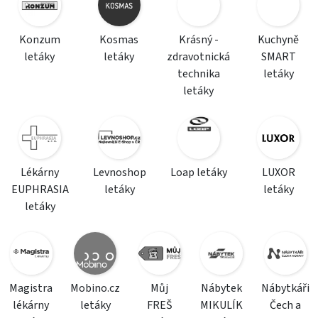
Konzum
Kosmas
Krásný -
Kuchyně
letáky
letáky
zdravotnická
SMART
technika
letáky
letáky
Lékárny
Levnoshop
Loap letáky
LUXOR
EUPHRASIA
letáky
letáky
letáky
Magistra
Mobino.cz
Můj
Nábytek
Nábytkáři
lékárny
letáky
FREŠ
MIKULÍK
Čech a