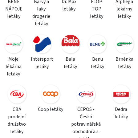
BENE
Barvy a
Dr. Max
FLOP
Alphega
NÁPOJE
laky
letáky
TOP
lékárny
letáky
drogerie
letáky
letáky
letáky
Moje
Intersport
Bala
Benu
Brněnka
lékárna
letáky
letáky
letáky
letáky
letáky
CBA
Coop letáky
ČEPOS -
Dedra
prodejní
Česká
letáky
družstvo
potravinářská
letáky
obchodní a.s.