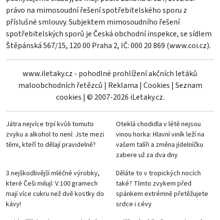
právo na mimosoudní řešení spotřebitelského sporu z
příslušné smlouvy. Subjektem mimosoudního řešení
spotřebitelských sporů je Česká obchodní inspekce, se sídlem
Štěpánská 567/15, 120 00 Praha 2, IČ: 000 20 869 (
www.coi.cz
).
www.iletaky.cz - pohodlné prohlížení akčních letáků
maloobchodních řetězců
|
Reklama
|
Cookies
|
Seznam
cookies
|
© 2007-2026 iLetaky.cz.
Játra nejvíce trpí kvůli tomuto
Oteklá chodidla v létě nejsou
zvyku a alkohol to není: Jste mezi
vinou horka: Hlavní viník leží na
těmi, kteří to dělají pravidelně?
vašem talíři a změna jídelníčku
zabere už za dva dny
3 nejškodlivější mléčné výrobky,
Děláte to v tropických nocích
které Češi milují: V 100 gramech
také? Tímto zvykem před
mají více cukru než dvě kostky do
spánkem extrémně přetěžujete
kávy!
srdce i cévy