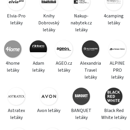
Elvia-Pro
Knihy
Nakup-
4camping
letáky
Dobrovský
nabytek.cz
letáky
letáky
letáky
4home
Adam
AGEO.cz
Alexandria
ALPINE
letáky
letáky
letáky
Travel
PRO
letáky
letáky
Astratex
Avon letáky
BANQUET
Black Red
letáky
letáky
White letáky