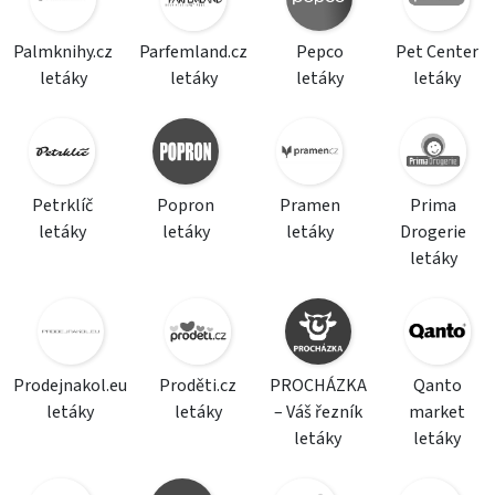
Palmknihy.cz
Parfemland.cz
Pepco
Pet Center
letáky
letáky
letáky
letáky
Petrklíč
Popron
Pramen
Prima
letáky
letáky
letáky
Drogerie
letáky
Prodejnakol.eu
Proděti.cz
PROCHÁZKA
Qanto
letáky
letáky
– Váš řezník
market
letáky
letáky