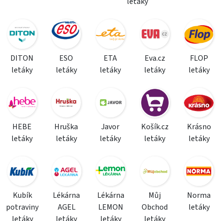
letáky
DITON
ESO
ETA
Eva.cz
FLOP
letáky
letáky
letáky
letáky
letáky
HEBE
Hruška
Javor
Košík.cz
Krásno
letáky
letáky
letáky
letáky
letáky
Kubík
Lékárna
Lékárna
Můj
Norma
potraviny
AGEL
LEMON
Obchod
letáky
letáky
letáky
letáky
letáky