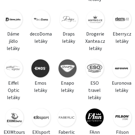
Dáme
decoDoma
Draps
Drogerie
Eberry.cz
jídlo
letáky
letáky
Xantea.cz
letáky
letáky
letáky
Eiffel
Emos
Enapo
ESO
Euronova
Optic
letáky
letáky
travel
letáky
letáky
letáky
EXIMtours
EXIsport
Faberlic
FAnn
Filson