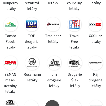
koupelny
řeznictví
letáky
koupelny
letáky
letáky
letáky
letáky
Tamda
TOP
Tradior.cz
Travel
XXXLutz
Foods
drogerie
letáky
Free
letáky
letáky
letáky
letáky
ZEMAN
Rossmann
dm
Drogerie
Ráj
maso-
letáky
drogerie
Šlak
drogerie
uzeniny
letáky
letáky
letáky
letáky