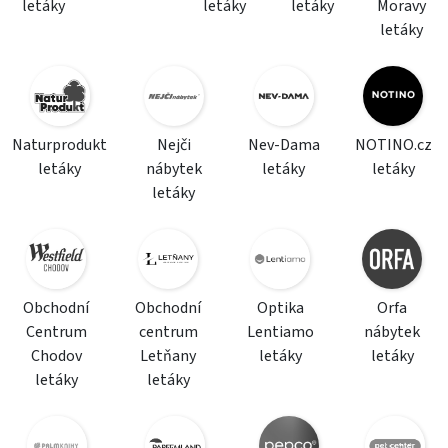
letáky
letáky
letáky
Moravy
letáky
Naturprodukt
Nejči
Nev-Dama
NOTINO.cz
letáky
nábytek
letáky
letáky
letáky
Obchodní
Obchodní
Optika
Orfa
Centrum
centrum
Lentiamo
nábytek
Chodov
Letňany
letáky
letáky
letáky
letáky