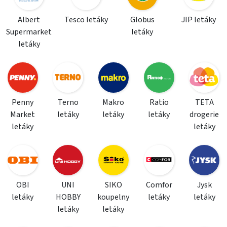
Albert
Tesco letáky
Globus
JIP letáky
Supermarket
letáky
letáky
Penny
Terno
Makro
Ratio
TETA
Market
letáky
letáky
letáky
drogerie
letáky
letáky
OBI
UNI
SIKO
Comfor
Jysk
letáky
HOBBY
koupelny
letáky
letáky
letáky
letáky