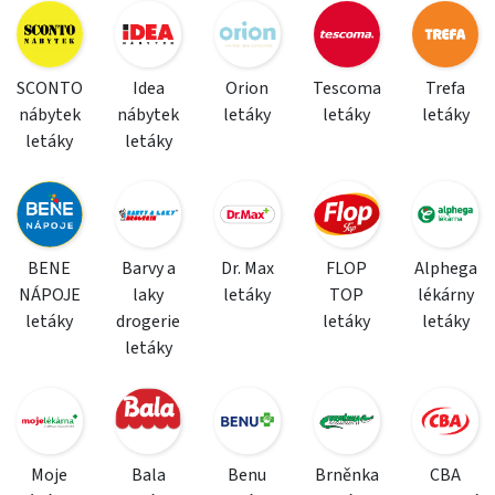
SCONTO
Idea
Orion
Tescoma
Trefa
nábytek
nábytek
letáky
letáky
letáky
letáky
letáky
BENE
Barvy a
Dr. Max
FLOP
Alphega
NÁPOJE
laky
letáky
TOP
lékárny
letáky
drogerie
letáky
letáky
letáky
Moje
Bala
Benu
Brněnka
CBA