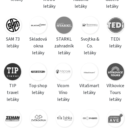
letáky
letáky
letáky
SAM 73
Skladová
STARKL
Svojtka &
TEDi
letáky
okna
zahradník
Co.
letáky
letáky
letáky
letáky
TIP
Top shop
Vicom
VitaSmart
Vítkovice
travel
letáky
Víno
letáky
Tours
letáky
letáky
letáky