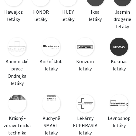
Hawaj.cz
HONOR
HUDY
Ikea
Jasmín
letáky
letáky
letáky
letáky
drogerie
letáky
Kamenické
Knižní klub
Konzum
Kosmas
práce
letáky
letáky
letáky
Ondrejka
letáky
Krásný -
Kuchyně
Lékárny
Levnoshop
zdravotnická
SMART
EUPHRASIA
letáky
technika
letáky
letáky