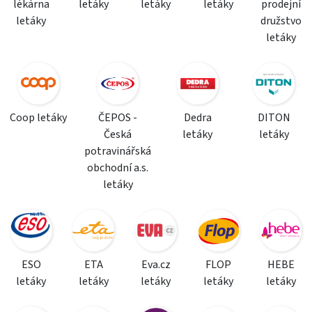
lékárna
letáky
letáky
letáky
prodejní
letáky
družstvo
letáky
Coop letáky
ČEPOS -
Dedra
DITON
Česká
letáky
letáky
potravinářská
obchodní a.s.
letáky
ESO
ETA
Eva.cz
FLOP
HEBE
letáky
letáky
letáky
letáky
letáky