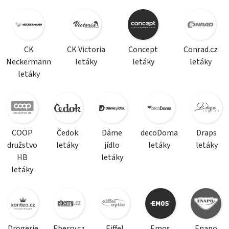
CK
CK Victoria
Concept
Conrad.cz
Neckermann
letáky
letáky
letáky
letáky
COOP
Čedok
Dáme
decoDoma
Draps
družstvo
letáky
jídlo
letáky
letáky
HB
letáky
letáky
Drogerie
Eberry.cz
Eiffel
Emos
Enapo