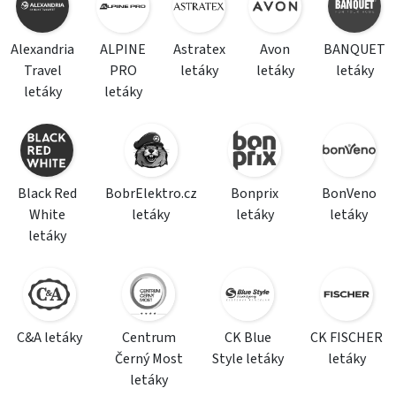
Alexandria
ALPINE
Astratex
Avon
BANQUET
Travel
PRO
letáky
letáky
letáky
letáky
letáky
Black Red
BobrElektro.cz
Bonprix
BonVeno
White
letáky
letáky
letáky
letáky
C&A letáky
Centrum
CK Blue
CK FISCHER
Černý Most
Style letáky
letáky
letáky