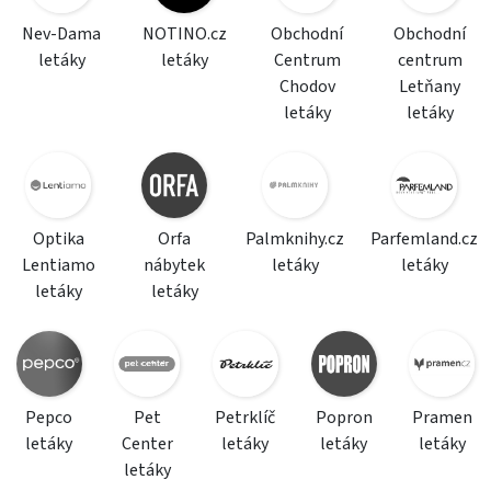
Nev-Dama
NOTINO.cz
Obchodní
Obchodní
letáky
letáky
Centrum
centrum
Chodov
Letňany
letáky
letáky
Optika
Orfa
Palmknihy.cz
Parfemland.cz
Lentiamo
nábytek
letáky
letáky
letáky
letáky
Pepco
Pet
Petrklíč
Popron
Pramen
letáky
Center
letáky
letáky
letáky
letáky