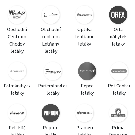
Obchodní
Obchodní
Optika
Orfa
Centrum
centrum
Lentiamo
nábytek
Chodov
Letňany
letáky
letáky
letáky
letáky
Palmknihy.cz
Parfemland.cz
Pepco
Pet Center
letáky
letáky
letáky
letáky
Petrklíč
Popron
Pramen
Prima