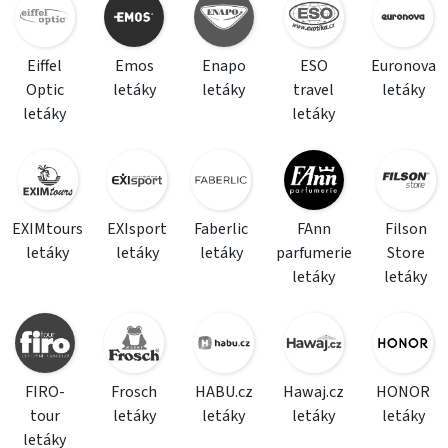
Eiffel
Emos
Enapo
ESO
Euronova
Optic
letáky
letáky
travel
letáky
letáky
letáky
EXIMtours
EXIsport
Faberlic
FAnn
Filson
letáky
letáky
letáky
parfumerie
Store
letáky
letáky
FIRO-
Frosch
HABU.cz
Hawaj.cz
HONOR
tour
letáky
letáky
letáky
letáky
letáky