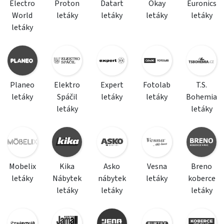
Electro
Proton
Datart
Okay
Euronics
World
letáky
letáky
letáky
letáky
letáky
Planeo
Elektro
Expert
Fotolab
T.S.
letáky
Spáčil
letáky
letáky
Bohemia
letáky
letáky
Mobelix
Kika
Asko
Vesna
Breno
letáky
Nábytek
nábytek
letáky
koberce
letáky
letáky
letáky