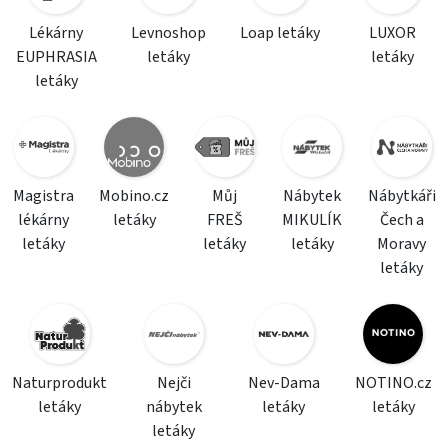
Lékárny
Levnoshop
Loap letáky
LUXOR
EUPHRASIA
letáky
letáky
letáky
Magistra
Mobino.cz
Můj
Nábytek
Nábytkáři
lékárny
letáky
FREŠ
MIKULÍK
Čech a
letáky
letáky
letáky
Moravy
letáky
Naturprodukt
Nejči
Nev-Dama
NOTINO.cz
letáky
nábytek
letáky
letáky
letáky