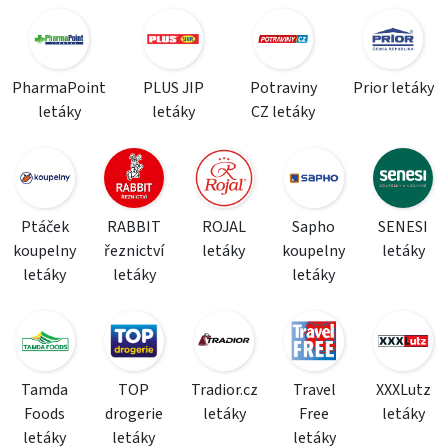
PharmaPoint
PLUS JIP
Potraviny
Prior letáky
letáky
letáky
CZ letáky
Ptáček
RABBIT
ROJAL
Sapho
SENESI
koupelny
řeznictví
letáky
koupelny
letáky
letáky
letáky
letáky
Tamda
TOP
Tradior.cz
Travel
XXXLutz
Foods
drogerie
letáky
Free
letáky
letáky
letáky
letáky