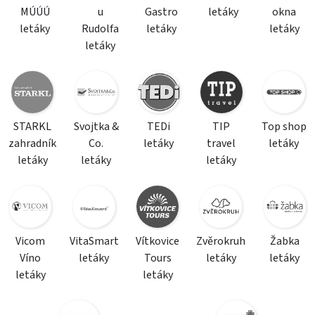
MÚÚÚ
u
Gastro
letáky
okna
letáky
Rudolfa
letáky
letáky
letáky
STARKL
Svojtka &
TEDi
TIP
Top shop
zahradník
Co.
letáky
travel
letáky
letáky
letáky
letáky
Vicom
VitaSmart
Vítkovice
Zvěrokruh
Žabka
Víno
letáky
Tours
letáky
letáky
letáky
letáky