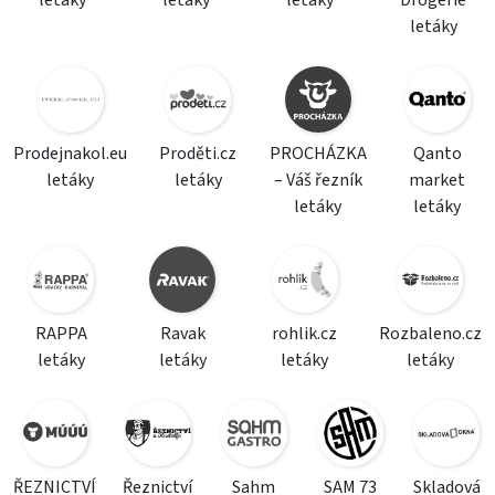
letáky
letáky
letáky
Drogerie
letáky
Prodejnakol.eu
Proděti.cz
PROCHÁZKA
Qanto
letáky
letáky
– Váš řezník
market
letáky
letáky
RAPPA
Ravak
rohlik.cz
Rozbaleno.cz
letáky
letáky
letáky
letáky
ŘEZNICTVÍ
Řeznictví
Sahm
SAM 73
Skladová