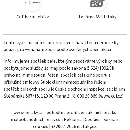
CoPharm letáky
Lekárna AVE letáky
Tento výpis má pouze informativní charakter a nemůže být
použit pro vymáhání zboží podle uvedených specifikací.
Informujeme spotřebitele, kterým prodáváme výrobky nebo
poskytujeme služby, že mají podle zákona č. 624/1992 Sb.
právo na mimosoudní řešení spotřebitelského sporu z
příslušné smlouvy. Subjektem mimosoudního řešení
spotřebitelských sporů je Česká obchodní inspekce, se sídlem
Štěpánská 567/15, 120 00 Praha 2, IČ: 000 20 869 (
www.coi.cz
).
www.iletaky.cz - pohodlné prohlížení akčních letáků
maloobchodních řetězců
|
Reklama
|
Cookies
|
Seznam
cookies
|
© 2007-2026 iLetaky.cz.