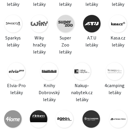
letáky
letáky
letáky
letáky
letáky
Sparkys
Wiky
Super
A.T.U
Kasa.cz
letáky
hračky
Zoo
letáky
letáky
letáky
letáky
Elvia-Pro
Knihy
Nakup-
4camping
letáky
Dobrovský
nabytek.cz
letáky
letáky
letáky