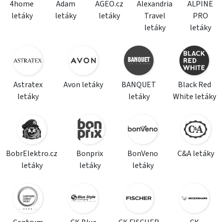
4home
Adam
AGEO.cz
Alexandria
ALPINE
letáky
letáky
letáky
Travel
PRO
letáky
letáky
Astratex
Avon letáky
BANQUET
Black Red
letáky
letáky
White letáky
BobrElektro.cz
Bonprix
BonVeno
C&A letáky
letáky
letáky
letáky