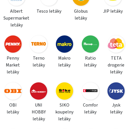
Albert
Tesco letáky
Globus
JIP letáky
Supermarket
letáky
letáky
Penny
Terno
Makro
Ratio
TETA
Market
letáky
letáky
letáky
drogerie
letáky
letáky
OBI
UNI
SIKO
Comfor
Jysk
letáky
HOBBY
koupelny
letáky
letáky
letáky
letáky