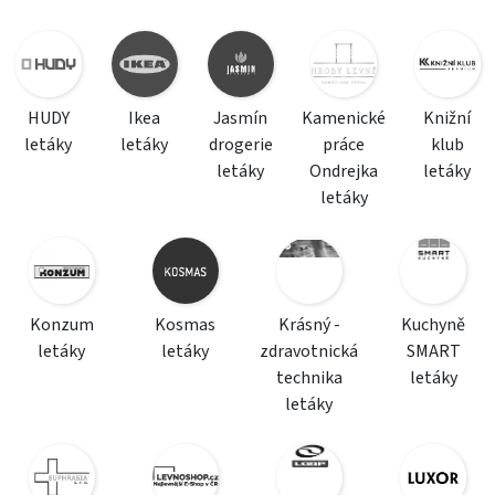
HUDY
Ikea
Jasmín
Kamenické
Knižní
letáky
letáky
drogerie
práce
klub
letáky
Ondrejka
letáky
letáky
Konzum
Kosmas
Krásný -
Kuchyně
letáky
letáky
zdravotnická
SMART
technika
letáky
letáky