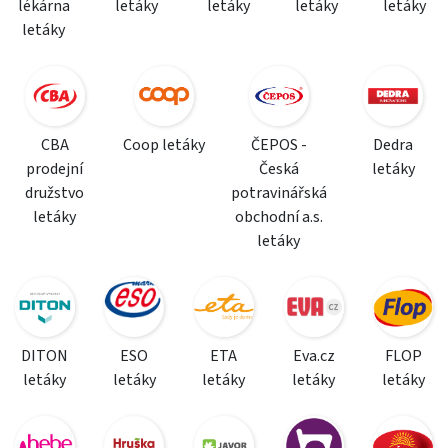
lékárna
letáky
letáky
letáky
letáky
letáky
CBA
Coop letáky
ČEPOS -
Dedra
prodejní
Česká
letáky
družstvo
potravinářská
letáky
obchodní a.s.
letáky
DITON
ESO
ETA
Eva.cz
FLOP
letáky
letáky
letáky
letáky
letáky