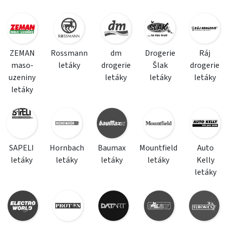
ZEMAN
Rossmann
dm
Drogerie
Ráj
maso-
letáky
drogerie
Šlak
drogerie
uzeniny
letáky
letáky
letáky
letáky
SAPELI
Hornbach
Baumax
Mountfield
Auto
letáky
letáky
letáky
letáky
Kelly
letáky