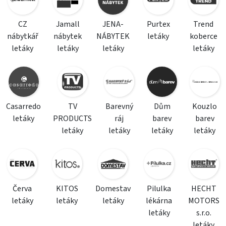
CZ
Jamall
JENA-
Purtex
Trend
nábytkář
nábytek
NÁBYTEK
letáky
koberce
letáky
letáky
letáky
letáky
Casarredo
TV
Barevný
Dům
Kouzlo
letáky
PRODUCTS
ráj
barev
barev
letáky
letáky
letáky
letáky
Červa
KITOS
Domestav
Pilulka
HECHT
letáky
letáky
letáky
lékárna
MOTORS
letáky
s.r.o.
letáky