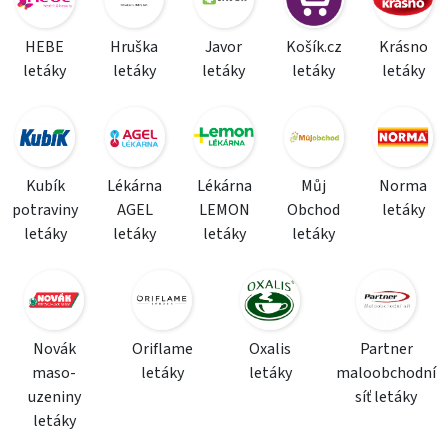
HEBE
Hruška
Javor
Košík.cz
Krásno
letáky
letáky
letáky
letáky
letáky
Kubík
Lékárna
Lékárna
Můj
Norma
potraviny
AGEL
LEMON
Obchod
letáky
letáky
letáky
letáky
letáky
Novák
Oriflame
Oxalis
Partner
maso-
letáky
letáky
maloobchodní
uzeniny
síť letáky
letáky