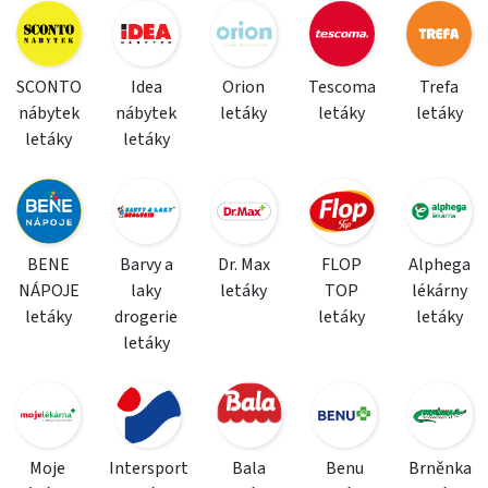
SCONTO
Idea
Orion
Tescoma
Trefa
nábytek
nábytek
letáky
letáky
letáky
letáky
letáky
BENE
Barvy a
Dr. Max
FLOP
Alphega
NÁPOJE
laky
letáky
TOP
lékárny
letáky
drogerie
letáky
letáky
letáky
Moje
Intersport
Bala
Benu
Brněnka