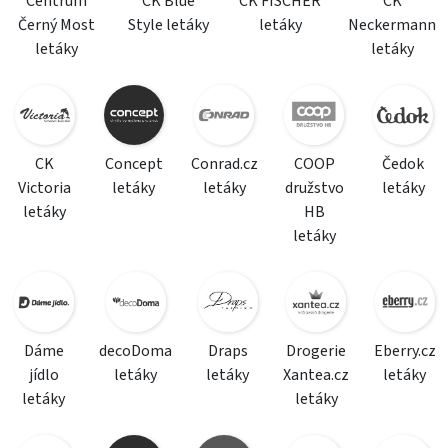
Centrum
CK Blue
CK FISCHER
CK
Černý Most
Style letáky
letáky
Neckermann
letáky
letáky
CK
Concept
Conrad.cz
COOP
Čedok
Victoria
letáky
letáky
družstvo
letáky
letáky
HB
letáky
Dáme
decoDoma
Draps
Drogerie
Eberry.cz
jídlo
letáky
letáky
Xantea.cz
letáky
letáky
letáky