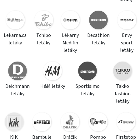
Lekarna.cz
Tchibo
Lékarny
Decathlon
Envy
letáky
letáky
Medifin
letáky
sport
letáky
letáky
Deichmann
H&M letáky
Sportisimo
Takko
letáky
letáky
fashion
letáky
KIK
Bambule
Dráčik
Pompo
Firststop