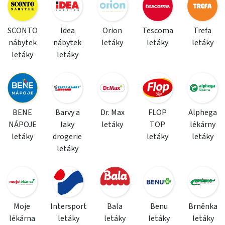
SCONTO
Idea
Orion
Tescoma
Trefa
nábytek
nábytek
letáky
letáky
letáky
letáky
letáky
BENE
Barvy a
Dr. Max
FLOP
Alphega
NÁPOJE
laky
letáky
TOP
lékárny
letáky
drogerie
letáky
letáky
letáky
Moje
Intersport
Bala
Benu
Brněnka
lékárna
letáky
letáky
letáky
letáky