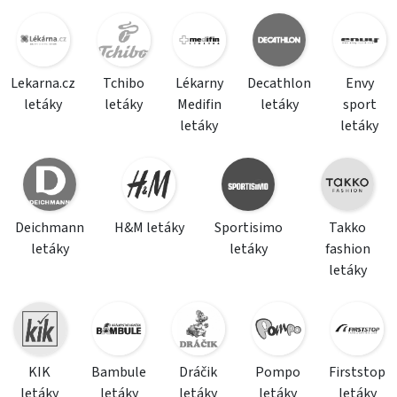
Lekarna.cz
Tchibo
Lékarny
Decathlon
Envy
letáky
letáky
Medifin
letáky
sport
letáky
letáky
Deichmann
H&M letáky
Sportisimo
Takko
letáky
letáky
fashion
letáky
KIK
Bambule
Dráčik
Pompo
Firststop
letáky
letáky
letáky
letáky
letáky