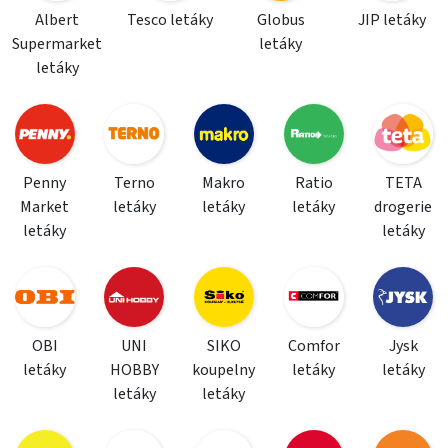
Albert
Tesco letáky
Globus
JIP letáky
Supermarket
letáky
letáky
Penny
Terno
Makro
Ratio
TETA
Market
letáky
letáky
letáky
drogerie
letáky
letáky
OBI
UNI
SIKO
Comfor
Jysk
letáky
HOBBY
koupelny
letáky
letáky
letáky
letáky