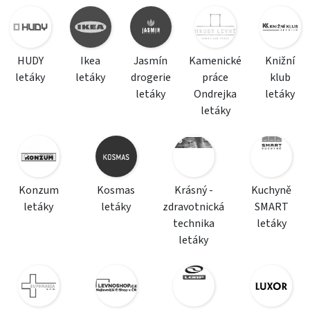
HUDY
Ikea
Jasmín
Kamenické
Knižní
letáky
letáky
drogerie
práce
klub
letáky
Ondrejka
letáky
letáky
Konzum
Kosmas
Krásný -
Kuchyně
letáky
letáky
zdravotnická
SMART
technika
letáky
letáky