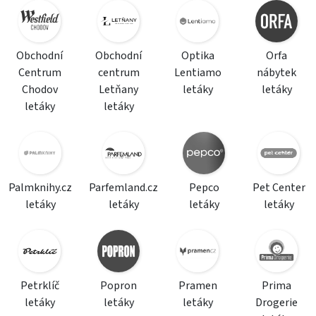
Obchodní
Obchodní
Optika
Orfa
Centrum
centrum
Lentiamo
nábytek
Chodov
Letňany
letáky
letáky
letáky
letáky
Palmknihy.cz
Parfemland.cz
Pepco
Pet Center
letáky
letáky
letáky
letáky
Petrklíč
Popron
Pramen
Prima
letáky
letáky
letáky
Drogerie