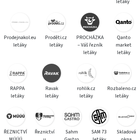
letáky
Prodejnakol.eu
Proděti.cz
PROCHÁZKA
Qanto
letáky
letáky
– Váš řezník
market
letáky
letáky
RAPPA
Ravak
rohlik.cz
Rozbaleno.cz
letáky
letáky
letáky
letáky
ŘEZNICTVÍ
Řeznictví
Sahm
SAM 73
Skladová
MÚÚÚ
u
Gastro
letáky
okna