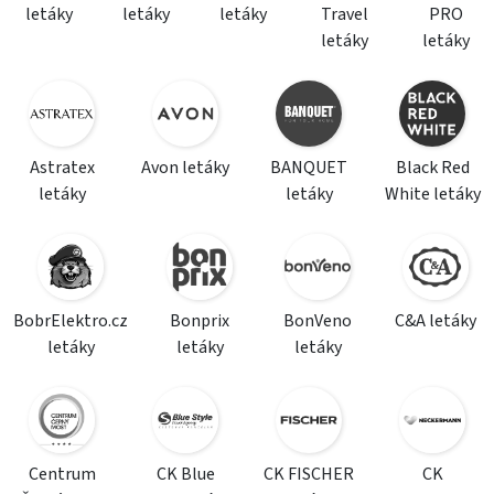
letáky
letáky
letáky
Travel
PRO
letáky
letáky
Astratex
Avon letáky
BANQUET
Black Red
letáky
letáky
White letáky
BobrElektro.cz
Bonprix
BonVeno
C&A letáky
letáky
letáky
letáky
Centrum
CK Blue
CK FISCHER
CK