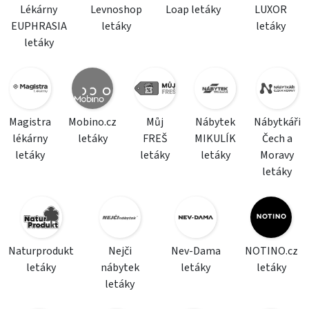
Lékárny
Levnoshop
Loap letáky
LUXOR
EUPHRASIA
letáky
letáky
letáky
Magistra
Mobino.cz
Můj
Nábytek
Nábytkáři
lékárny
letáky
FREŠ
MIKULÍK
Čech a
letáky
letáky
letáky
Moravy
letáky
Naturprodukt
Nejči
Nev-Dama
NOTINO.cz
letáky
nábytek
letáky
letáky
letáky