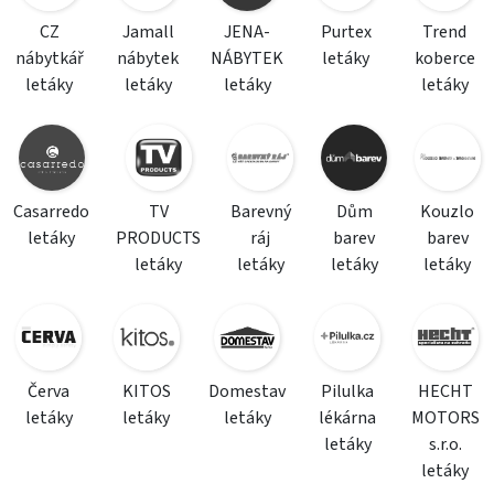
CZ
Jamall
JENA-
Purtex
Trend
nábytkář
nábytek
NÁBYTEK
letáky
koberce
letáky
letáky
letáky
letáky
Casarredo
TV
Barevný
Dům
Kouzlo
letáky
PRODUCTS
ráj
barev
barev
letáky
letáky
letáky
letáky
Červa
KITOS
Domestav
Pilulka
HECHT
letáky
letáky
letáky
lékárna
MOTORS
letáky
s.r.o.
letáky