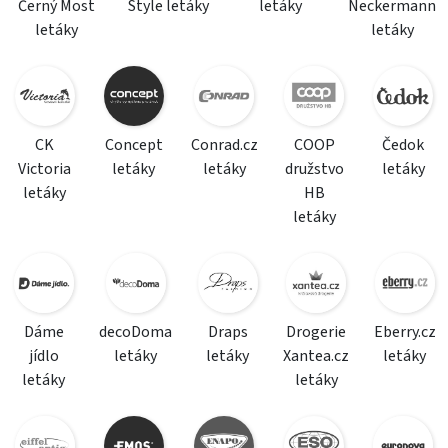
Černý Most
Style letáky
letáky
Neckermann
letáky
letáky
CK
Concept
Conrad.cz
COOP
Čedok
Victoria
letáky
letáky
družstvo
letáky
letáky
HB
letáky
Dáme
decoDoma
Draps
Drogerie
Eberry.cz
jídlo
letáky
letáky
Xantea.cz
letáky
letáky
letáky