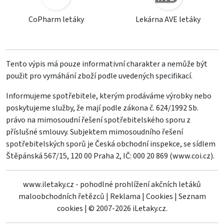
CoPharm letáky
Lekárna AVE letáky
Tento výpis má pouze informativní charakter a nemůže být
použit pro vymáhání zboží podle uvedených specifikací.
Informujeme spotřebitele, kterým prodáváme výrobky nebo
poskytujeme služby, že mají podle zákona č. 624/1992 Sb.
právo na mimosoudní řešení spotřebitelského sporu z
příslušné smlouvy. Subjektem mimosoudního řešení
spotřebitelských sporů je Česká obchodní inspekce, se sídlem
Štěpánská 567/15, 120 00 Praha 2, IČ: 000 20 869 (
www.coi.cz
).
www.iletaky.cz - pohodlné prohlížení akčních letáků
maloobchodních řetězců
|
Reklama
|
Cookies
|
Seznam
cookies
|
© 2007-2026 iLetaky.cz.