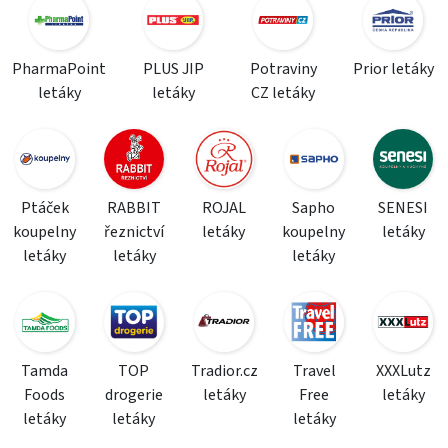
PharmaPoint
PLUS JIP
Potraviny
Prior letáky
letáky
letáky
CZ letáky
Ptáček
RABBIT
ROJAL
Sapho
SENESI
koupelny
řeznictví
letáky
koupelny
letáky
letáky
letáky
letáky
Tamda
TOP
Tradior.cz
Travel
XXXLutz
Foods
drogerie
letáky
Free
letáky
letáky
letáky
letáky