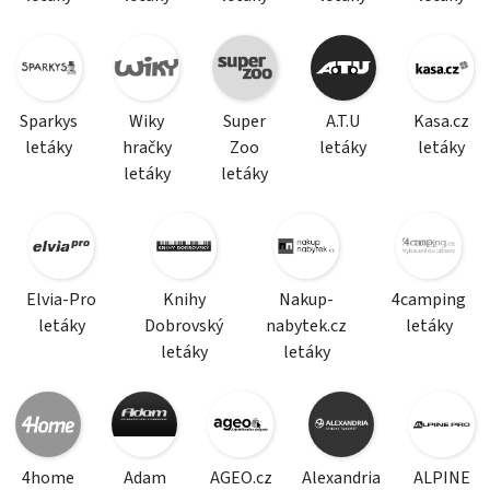
Sparkys
Wiky
Super
A.T.U
Kasa.cz
letáky
hračky
Zoo
letáky
letáky
letáky
letáky
Elvia-Pro
Knihy
Nakup-
4camping
letáky
Dobrovský
nabytek.cz
letáky
letáky
letáky
4home
Adam
AGEO.cz
Alexandria
ALPINE