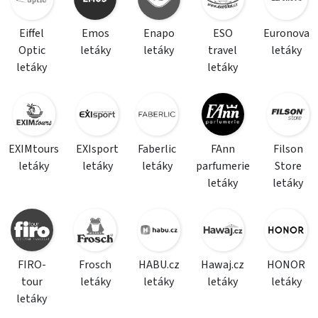
Eiffel
Emos
Enapo
ESO
Euronova
Optic
letáky
letáky
travel
letáky
letáky
letáky
EXIMtours
EXIsport
Faberlic
FAnn
Filson
letáky
letáky
letáky
parfumerie
Store
letáky
letáky
FIRO-
Frosch
HABU.cz
Hawaj.cz
HONOR
tour
letáky
letáky
letáky
letáky
letáky