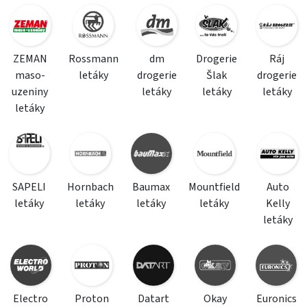
ZEMAN
Rossmann
dm
Drogerie
Ráj
maso-
letáky
drogerie
Šlak
drogerie
uzeniny
letáky
letáky
letáky
letáky
SAPELI
Hornbach
Baumax
Mountfield
Auto
letáky
letáky
letáky
letáky
Kelly
letáky
Electro
Proton
Datart
Okay
Euronics