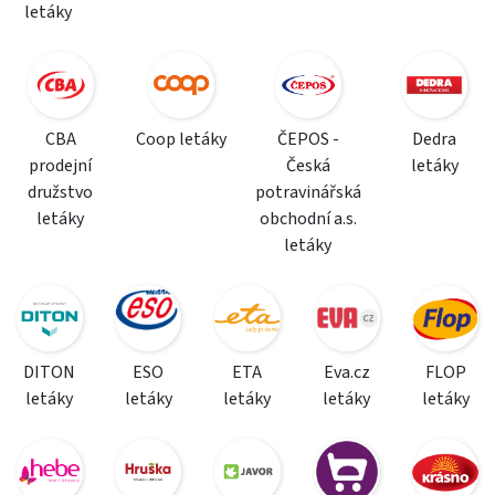
letáky
CBA
Coop letáky
ČEPOS -
Dedra
prodejní
Česká
letáky
družstvo
potravinářská
letáky
obchodní a.s.
letáky
DITON
ESO
ETA
Eva.cz
FLOP
letáky
letáky
letáky
letáky
letáky