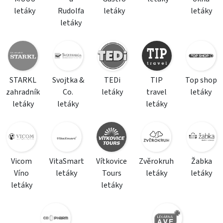
letáky
Rudolfa
letáky
letáky
letáky
STARKL
Svojtka &
TEDi
TIP
Top shop
zahradník
Co.
letáky
travel
letáky
letáky
letáky
letáky
Vicom
VitaSmart
Vítkovice
Zvěrokruh
Žabka
Víno
letáky
Tours
letáky
letáky
letáky
letáky