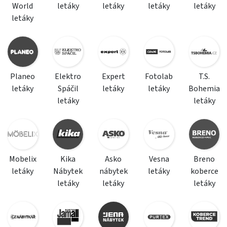
World
letáky
letáky
letáky
letáky
letáky
Planeo
Elektro
Expert
Fotolab
T.S.
letáky
Spáčil
letáky
letáky
Bohemia
letáky
letáky
Mobelix
Kika
Asko
Vesna
Breno
letáky
Nábytek
nábytek
letáky
koberce
letáky
letáky
letáky