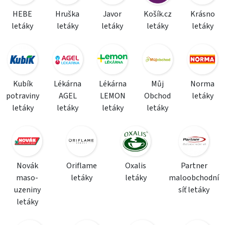
HEBE
Hruška
Javor
Košík.cz
Krásno
letáky
letáky
letáky
letáky
letáky
Kubík
Lékárna
Lékárna
Můj
Norma
potraviny
AGEL
LEMON
Obchod
letáky
letáky
letáky
letáky
letáky
Novák
Oriflame
Oxalis
Partner
maso-
letáky
letáky
maloobchodní
uzeniny
síť letáky
letáky