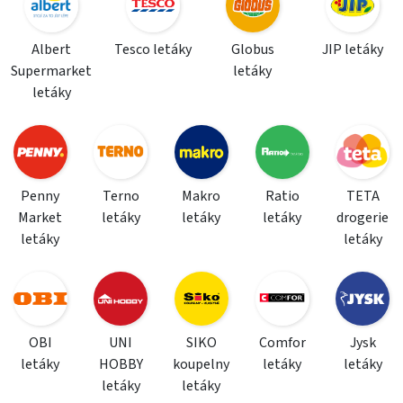
Albert
Tesco letáky
Globus
JIP letáky
Supermarket
letáky
letáky
Penny
Terno
Makro
Ratio
TETA
Market
letáky
letáky
letáky
drogerie
letáky
letáky
OBI
UNI
SIKO
Comfor
Jysk
letáky
HOBBY
koupelny
letáky
letáky
letáky
letáky