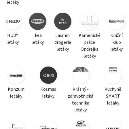
letáky
HUDY
Ikea
Jasmín
Kamenické
Knižní
letáky
letáky
drogerie
práce
klub
letáky
Ondrejka
letáky
letáky
Konzum
Kosmas
Krásný -
Kuchyně
letáky
letáky
zdravotnická
SMART
technika
letáky
letáky