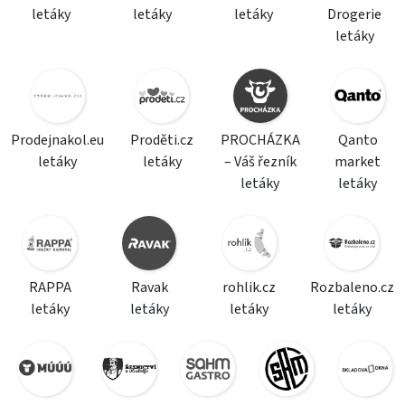
letáky
letáky
letáky
Drogerie
letáky
Prodejnakol.eu
Proděti.cz
PROCHÁZKA
Qanto
letáky
letáky
– Váš řezník
market
letáky
letáky
RAPPA
Ravak
rohlik.cz
Rozbaleno.cz
letáky
letáky
letáky
letáky