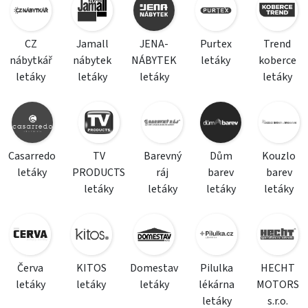
CZ
Jamall
JENA-
Purtex
Trend
nábytkář
nábytek
NÁBYTEK
letáky
koberce
letáky
letáky
letáky
letáky
Casarredo
TV
Barevný
Dům
Kouzlo
letáky
PRODUCTS
ráj
barev
barev
letáky
letáky
letáky
letáky
Červa
KITOS
Domestav
Pilulka
HECHT
letáky
letáky
letáky
lékárna
MOTORS
letáky
s.r.o.