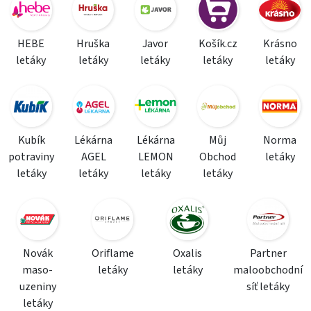
HEBE
Hruška
Javor
Košík.cz
Krásno
letáky
letáky
letáky
letáky
letáky
Kubík
Lékárna
Lékárna
Můj
Norma
potraviny
AGEL
LEMON
Obchod
letáky
letáky
letáky
letáky
letáky
Novák
Oriflame
Oxalis
Partner
maso-
letáky
letáky
maloobchodní
uzeniny
síť letáky
letáky