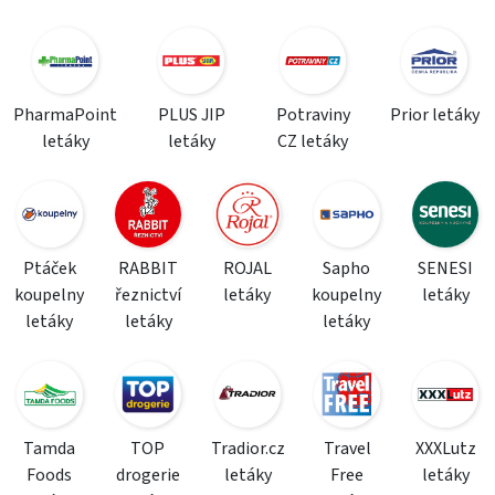
PharmaPoint
PLUS JIP
Potraviny
Prior letáky
letáky
letáky
CZ letáky
Ptáček
RABBIT
ROJAL
Sapho
SENESI
koupelny
řeznictví
letáky
koupelny
letáky
letáky
letáky
letáky
Tamda
TOP
Tradior.cz
Travel
XXXLutz
Foods
drogerie
letáky
Free
letáky