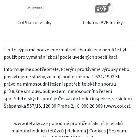
CoPharm letáky
Lekárna AVE letáky
Tento výpis má pouze informativní charakter a nemůže být
použit pro vymáhání zboží podle uvedených specifikací.
Informujeme spotřebitele, kterým prodáváme výrobky nebo
poskytujeme služby, že mají podle zákona č. 624/1992 Sb.
právo na mimosoudní řešení spotřebitelského sporu z
příslušné smlouvy. Subjektem mimosoudního řešení
spotřebitelských sporů je Česká obchodní inspekce, se sídlem
Štěpánská 567/15, 120 00 Praha 2, IČ: 000 20 869 (
www.coi.cz
).
www.iletaky.cz - pohodlné prohlížení akčních letáků
maloobchodních řetězců
|
Reklama
|
Cookies
|
Seznam