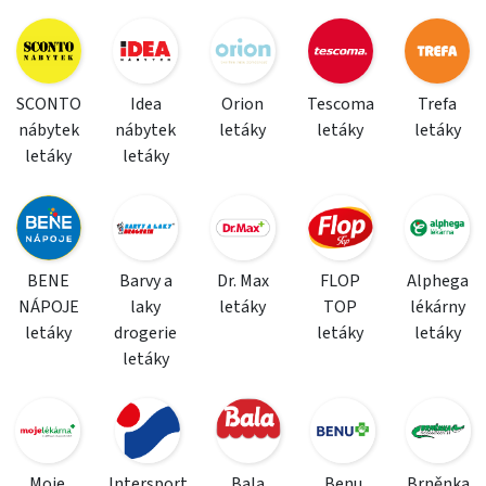
SCONTO
Idea
Orion
Tescoma
Trefa
nábytek
nábytek
letáky
letáky
letáky
letáky
letáky
BENE
Barvy a
Dr. Max
FLOP
Alphega
NÁPOJE
laky
letáky
TOP
lékárny
letáky
drogerie
letáky
letáky
letáky
Moje
Intersport
Bala
Benu
Brněnka