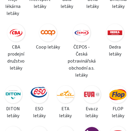
lékárna
letáky
letáky
letáky
letáky
letáky
CBA
Coop letáky
ČEPOS -
Dedra
prodejní
Česká
letáky
družstvo
potravinářská
letáky
obchodní a.s.
letáky
DITON
ESO
ETA
Eva.cz
FLOP
letáky
letáky
letáky
letáky
letáky