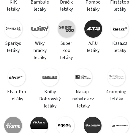
KIK
Bambule
Dráčik
Pompo
Firststop
letáky
letáky
letáky
letáky
letáky
Sparkys
Wiky
Super
A.T.U
Kasa.cz
letáky
hračky
Zoo
letáky
letáky
letáky
letáky
Elvia-Pro
Knihy
Nakup-
4camping
letáky
Dobrovský
nabytek.cz
letáky
letáky
letáky