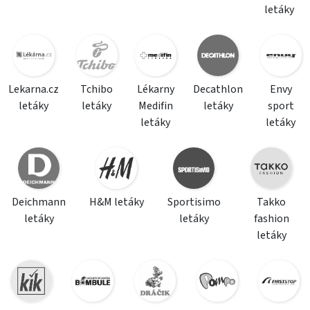
letáky
Lekarna.cz
Tchibo
Lékarny
Decathlon
Envy
letáky
letáky
Medifin
letáky
sport
letáky
letáky
Deichmann
H&M letáky
Sportisimo
Takko
letáky
letáky
fashion
letáky