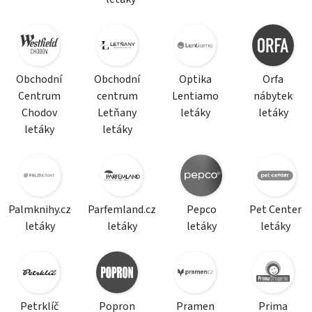
Obchodní
Obchodní
Optika
Orfa
Centrum
centrum
Lentiamo
nábytek
Chodov
Letňany
letáky
letáky
letáky
letáky
Palmknihy.cz
Parfemland.cz
Pepco
Pet Center
letáky
letáky
letáky
letáky
Petrklíč
Popron
Pramen
Prima