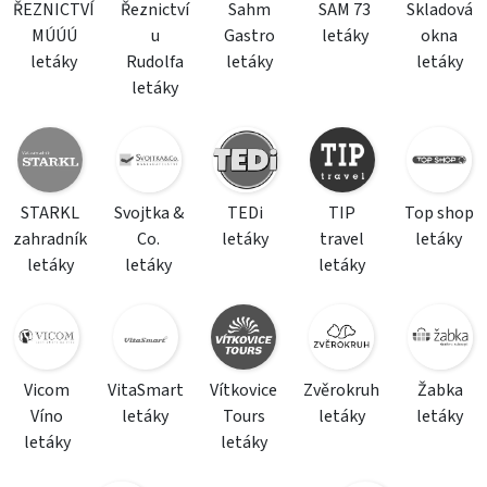
ŘEZNICTVÍ
Řeznictví
Sahm
SAM 73
Skladová
MÚÚÚ
u
Gastro
letáky
okna
letáky
Rudolfa
letáky
letáky
letáky
STARKL
Svojtka &
TEDi
TIP
Top shop
zahradník
Co.
letáky
travel
letáky
letáky
letáky
letáky
Vicom
VitaSmart
Vítkovice
Zvěrokruh
Žabka
Víno
letáky
Tours
letáky
letáky
letáky
letáky