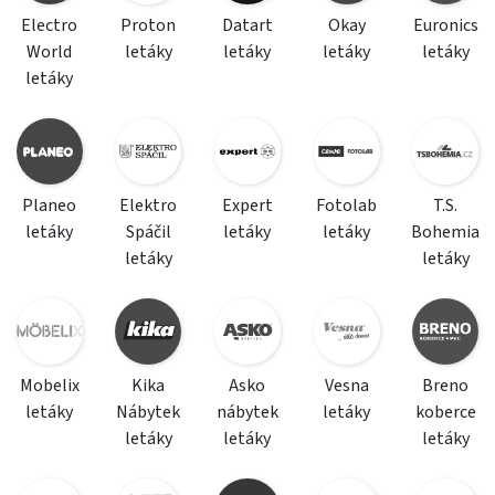
Electro
Proton
Datart
Okay
Euronics
World
letáky
letáky
letáky
letáky
letáky
Planeo
Elektro
Expert
Fotolab
T.S.
letáky
Spáčil
letáky
letáky
Bohemia
letáky
letáky
Mobelix
Kika
Asko
Vesna
Breno
letáky
Nábytek
nábytek
letáky
koberce
letáky
letáky
letáky