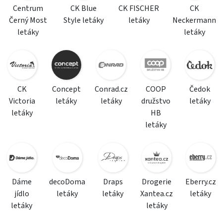
Centrum
CK Blue
CK FISCHER
CK
Černý Most
Style letáky
letáky
Neckermann
letáky
letáky
CK
Concept
Conrad.cz
COOP
Čedok
Victoria
letáky
letáky
družstvo
letáky
letáky
HB
letáky
Dáme
decoDoma
Draps
Drogerie
Eberry.cz
jídlo
letáky
letáky
Xantea.cz
letáky
letáky
letáky