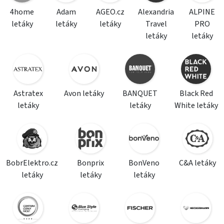
4home
Adam
AGEO.cz
Alexandria
ALPINE
letáky
letáky
letáky
Travel
PRO
letáky
letáky
Astratex
Avon letáky
BANQUET
Black Red
letáky
letáky
White letáky
BobrElektro.cz
Bonprix
BonVeno
C&A letáky
letáky
letáky
letáky