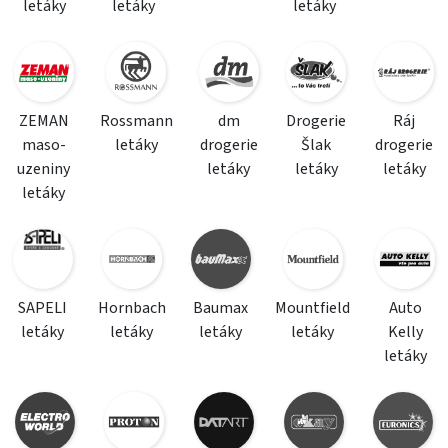
letáky
letáky
letáky
ZEMAN
Rossmann
dm
Drogerie
Ráj
maso-
letáky
drogerie
Šlak
drogerie
uzeniny
letáky
letáky
letáky
letáky
SAPELI
Hornbach
Baumax
Mountfield
Auto
letáky
letáky
letáky
letáky
Kelly
letáky