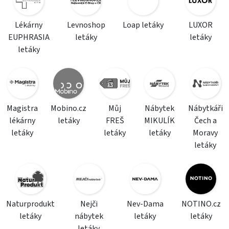
Lékárny
Levnoshop
Loap letáky
LUXOR
EUPHRASIA
letáky
letáky
letáky
Magistra
Mobino.cz
Můj
Nábytek
Nábytkáři
lékárny
letáky
FREŠ
MIKULÍK
Čech a
letáky
letáky
letáky
Moravy
letáky
Naturprodukt
Nejči
Nev-Dama
NOTINO.cz
letáky
nábytek
letáky
letáky
letáky