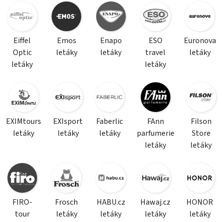
Eiffel
Emos
Enapo
ESO
Euronova
Optic
letáky
letáky
travel
letáky
letáky
letáky
EXIMtours
EXIsport
Faberlic
FAnn
Filson
letáky
letáky
letáky
parfumerie
Store
letáky
letáky
FIRO-
Frosch
HABU.cz
Hawaj.cz
HONOR
tour
letáky
letáky
letáky
letáky