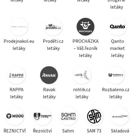
letáky
letáky
letáky
Drogerie
letáky
Prodejnakol.eu
Proděti.cz
PROCHÁZKA
Qanto
letáky
letáky
– Váš řezník
market
letáky
letáky
RAPPA
Ravak
rohlik.cz
Rozbaleno.cz
letáky
letáky
letáky
letáky
ŘEZNICTVÍ
Řeznictví
Sahm
SAM 73
Skladová