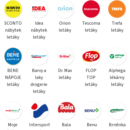
SCONTO
Idea
Orion
Tescoma
Trefa
nábytek
nábytek
letáky
letáky
letáky
letáky
letáky
BENE
Barvy a
Dr. Max
FLOP
Alphega
NÁPOJE
laky
letáky
TOP
lékárny
letáky
drogerie
letáky
letáky
letáky
Moje
Intersport
Bala
Benu
Brněnka