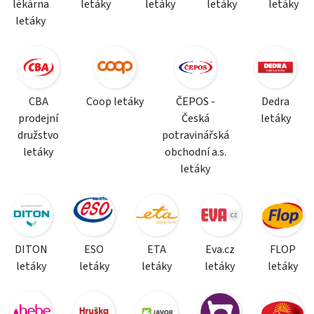
lékárna
letáky
letáky
letáky
letáky
letáky
CBA
Coop letáky
ČEPOS -
Dedra
prodejní
Česká
letáky
družstvo
potravinářská
letáky
obchodní a.s.
letáky
DITON
ESO
ETA
Eva.cz
FLOP
letáky
letáky
letáky
letáky
letáky