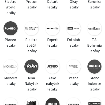
Electro
Proton
Datart
Okay
Euronics
World
letáky
letáky
letáky
letáky
letáky
Planeo
Elektro
Expert
Fotolab
T.S.
letáky
Spáčil
letáky
letáky
Bohemia
letáky
letáky
Mobelix
Kika
Asko
Vesna
Breno
letáky
Nábytek
nábytek
letáky
koberce
letáky
letáky
letáky