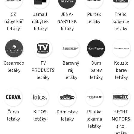
CZ
Jamall
JENA-
Purtex
Trend
nábytkář
nábytek
NÁBYTEK
letáky
koberce
letáky
letáky
letáky
letáky
Casarredo
TV
Barevný
Dům
Kouzlo
letáky
PRODUCTS
ráj
barev
barev
letáky
letáky
letáky
letáky
Červa
KITOS
Domestav
Pilulka
HECHT
letáky
letáky
letáky
lékárna
MOTORS
letáky
s.r.o.
letáky