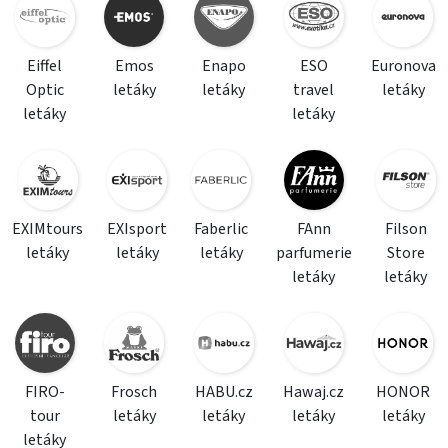
Eiffel
Emos
Enapo
ESO
Euronova
Optic
letáky
letáky
travel
letáky
letáky
letáky
EXIMtours
EXIsport
Faberlic
FAnn
Filson
letáky
letáky
letáky
parfumerie
Store
letáky
letáky
FIRO-
Frosch
HABU.cz
Hawaj.cz
HONOR
tour
letáky
letáky
letáky
letáky
letáky