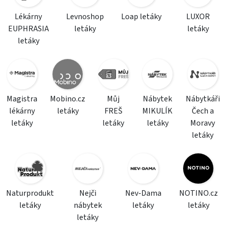
Lékárny
Levnoshop
Loap letáky
LUXOR
EUPHRASIA
letáky
letáky
letáky
Magistra
Mobino.cz
Můj
Nábytek
Nábytkáři
lékárny
letáky
FREŠ
MIKULÍK
Čech a
letáky
letáky
letáky
Moravy
letáky
Naturprodukt
Nejči
Nev-Dama
NOTINO.cz
letáky
nábytek
letáky
letáky
letáky