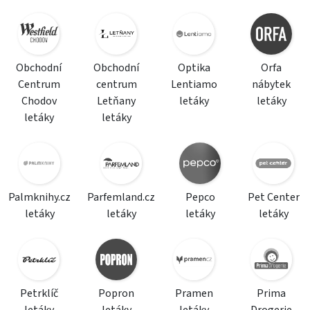
Obchodní
Obchodní
Optika
Orfa
Centrum
centrum
Lentiamo
nábytek
Chodov
Letňany
letáky
letáky
letáky
letáky
Palmknihy.cz
Parfemland.cz
Pepco
Pet Center
letáky
letáky
letáky
letáky
Petrklíč
Popron
Pramen
Prima