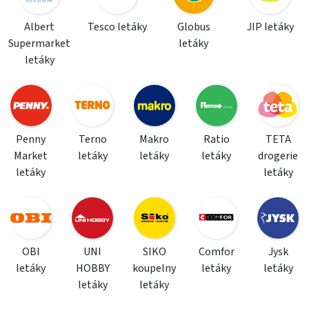
Albert
Tesco letáky
Globus
JIP letáky
Supermarket
letáky
letáky
Penny
Terno
Makro
Ratio
TETA
Market
letáky
letáky
letáky
drogerie
letáky
letáky
OBI
UNI
SIKO
Comfor
Jysk
letáky
HOBBY
koupelny
letáky
letáky
letáky
letáky