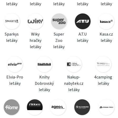
letáky
letáky
letáky
letáky
letáky
Sparkys
Wiky
Super
A.T.U
Kasa.cz
letáky
hračky
Zoo
letáky
letáky
letáky
letáky
Elvia-Pro
Knihy
Nakup-
4camping
letáky
Dobrovský
nabytek.cz
letáky
letáky
letáky