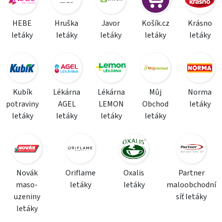
HEBE
Hruška
Javor
Košík.cz
Krásno
letáky
letáky
letáky
letáky
letáky
Kubík
Lékárna
Lékárna
Můj
Norma
potraviny
AGEL
LEMON
Obchod
letáky
letáky
letáky
letáky
letáky
Novák
Oriflame
Oxalis
Partner
maso-
letáky
letáky
maloobchodní
uzeniny
síť letáky
letáky