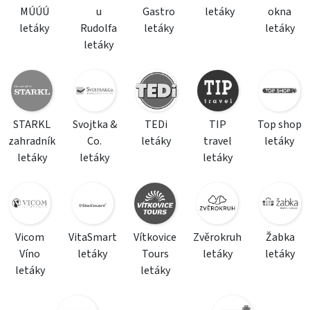
MÚÚÚ
u
Gastro
letáky
okna
letáky
Rudolfa
letáky
letáky
letáky
STARKL
Svojtka &
TEDi
TIP
Top shop
zahradník
Co.
letáky
travel
letáky
letáky
letáky
letáky
Vicom
VitaSmart
Vítkovice
Zvěrokruh
Žabka
Víno
letáky
Tours
letáky
letáky
letáky
letáky