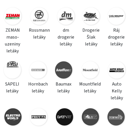
ZEMAN
Rossmann
dm
Drogerie
Ráj
maso-
letáky
drogerie
Šlak
drogerie
uzeniny
letáky
letáky
letáky
letáky
SAPELI
Hornbach
Baumax
Mountfield
Auto
letáky
letáky
letáky
letáky
Kelly
letáky