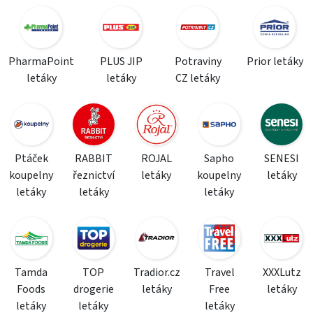
PharmaPoint
PLUS JIP
Potraviny
Prior letáky
letáky
letáky
CZ letáky
Ptáček
RABBIT
ROJAL
Sapho
SENESI
koupelny
řeznictví
letáky
koupelny
letáky
letáky
letáky
letáky
Tamda
TOP
Tradior.cz
Travel
XXXLutz
Foods
drogerie
letáky
Free
letáky
letáky
letáky
letáky