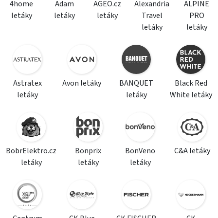
4home
Adam
AGEO.cz
Alexandria
ALPINE
letáky
letáky
letáky
Travel
PRO
letáky
letáky
Astratex
Avon letáky
BANQUET
Black Red
letáky
letáky
White letáky
BobrElektro.cz
Bonprix
BonVeno
C&A letáky
letáky
letáky
letáky