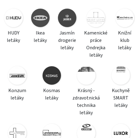
HUDY
Ikea
Jasmín
Kamenické
Knižní
letáky
letáky
drogerie
práce
klub
letáky
Ondrejka
letáky
letáky
Konzum
Kosmas
Krásný -
Kuchyně
letáky
letáky
zdravotnická
SMART
technika
letáky
letáky