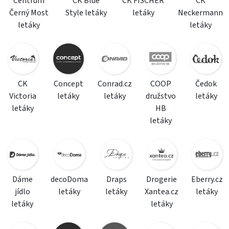
Centrum
CK Blue
CK FISCHER
CK
Černý Most
Style letáky
letáky
Neckermann
letáky
letáky
CK
Concept
Conrad.cz
COOP
Čedok
Victoria
letáky
letáky
družstvo
letáky
letáky
HB
letáky
Dáme
decoDoma
Draps
Drogerie
Eberry.cz
jídlo
letáky
letáky
Xantea.cz
letáky
letáky
letáky