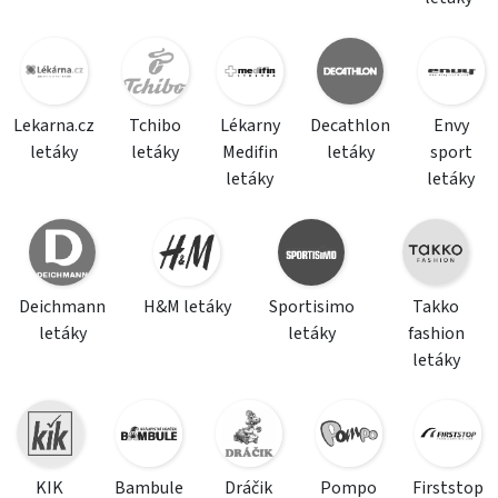
Lekarna.cz
Tchibo
Lékarny
Decathlon
Envy
letáky
letáky
Medifin
letáky
sport
letáky
letáky
Deichmann
H&M letáky
Sportisimo
Takko
letáky
letáky
fashion
letáky
KIK
Bambule
Dráčik
Pompo
Firststop