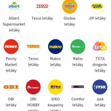
Albert
Tesco letáky
Globus
JIP letáky
Supermarket
letáky
letáky
Penny
Terno
Makro
Ratio
TETA
Market
letáky
letáky
letáky
drogerie
letáky
letáky
OBI
UNI
SIKO
Comfor
Jysk
letáky
HOBBY
koupelny
letáky
letáky