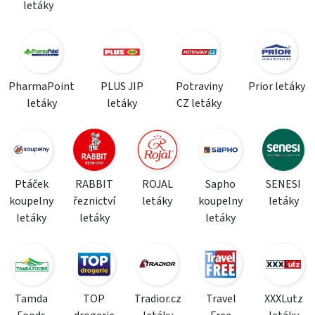
letáky
PharmaPoint
PLUS JIP
Potraviny
Prior letáky
letáky
letáky
CZ letáky
Ptáček
RABBIT
ROJAL
Sapho
SENESI
koupelny
řeznictví
letáky
koupelny
letáky
letáky
letáky
letáky
Tamda
TOP
Tradior.cz
Travel
XXXLutz