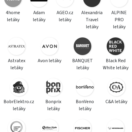
4home
Adam
AGEO.cz
Alexandria
ALPINE
letáky
letáky
letáky
Travel
PRO
letáky
letáky
Astratex
Avon letáky
BANQUET
Black Red
letáky
letáky
White letáky
BobrElektro.cz
Bonprix
BonVeno
C&A letáky
letáky
letáky
letáky