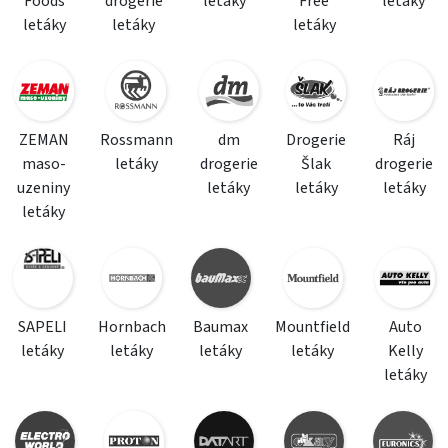
Foods
drogerie
letáky
Free
letáky
letáky
letáky
letáky
ZEMAN
Rossmann
dm
Drogerie
Ráj
maso-
letáky
drogerie
Šlak
drogerie
uzeniny
letáky
letáky
letáky
letáky
SAPELI
Hornbach
Baumax
Mountfield
Auto
letáky
letáky
letáky
letáky
Kelly
letáky