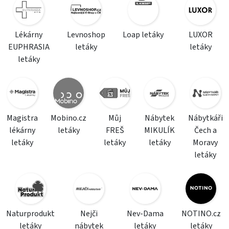
Lékárny
Levnoshop
Loap letáky
LUXOR
EUPHRASIA
letáky
letáky
letáky
Magistra
Mobino.cz
Můj
Nábytek
Nábytkáři
lékárny
letáky
FREŠ
MIKULÍK
Čech a
letáky
letáky
letáky
Moravy
letáky
Naturprodukt
Nejči
Nev-Dama
NOTINO.cz
letáky
nábytek
letáky
letáky