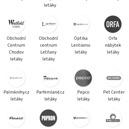
letáky
Obchodní
Obchodní
Optika
Orfa
Centrum
centrum
Lentiamo
nábytek
Chodov
Letňany
letáky
letáky
letáky
letáky
Palmknihy.cz
Parfemland.cz
Pepco
Pet Center
letáky
letáky
letáky
letáky