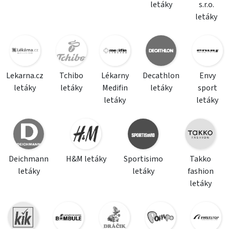
letáky
s.r.o.
letáky
Lekarna.cz
Tchibo
Lékarny
Decathlon
Envy
letáky
letáky
Medifin
letáky
sport
letáky
letáky
Deichmann
H&M letáky
Sportisimo
Takko
letáky
letáky
fashion
letáky