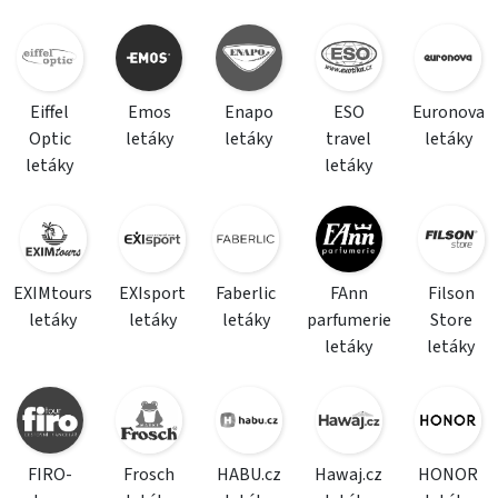
Eiffel
Emos
Enapo
ESO
Euronova
Optic
letáky
letáky
travel
letáky
letáky
letáky
EXIMtours
EXIsport
Faberlic
FAnn
Filson
letáky
letáky
letáky
parfumerie
Store
letáky
letáky
FIRO-
Frosch
HABU.cz
Hawaj.cz
HONOR