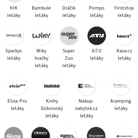
KIK
Bambule
Dráčik
Pompo
Firststop
letáky
letáky
letáky
letáky
letáky
Sparkys
Wiky
Super
A.T.U
Kasa.cz
letáky
hračky
Zoo
letáky
letáky
letáky
letáky
Elvia-Pro
Knihy
Nakup-
4camping
letáky
Dobrovský
nabytek.cz
letáky
letáky
letáky