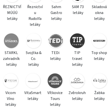
ŘEZNICTVÍ
Řeznictví
Sahm
SAM 73
Skladová
MÚÚÚ
u
Gastro
letáky
okna
letáky
Rudolfa
letáky
letáky
letáky
STARKL
Svojtka &
TEDi
TIP
Top shop
zahradník
Co.
letáky
travel
letáky
letáky
letáky
letáky
Vicom
VitaSmart
Vítkovice
Zvěrokruh
Žabka
Víno
letáky
Tours
letáky
letáky
letáky
letáky