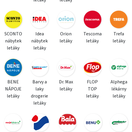
letáky
letáky
SCONTO
Idea
Orion
Tescoma
Trefa
nábytek
nábytek
letáky
letáky
letáky
letáky
letáky
BENE
Barvy a
Dr. Max
FLOP
Alphega
NÁPOJE
laky
letáky
TOP
lékárny
letáky
drogerie
letáky
letáky
letáky