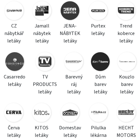
CZ
Jamall
JENA-
Purtex
Trend
nábytkář
nábytek
NÁBYTEK
letáky
koberce
letáky
letáky
letáky
letáky
Casarredo
TV
Barevný
Dům
Kouzlo
letáky
PRODUCTS
ráj
barev
barev
letáky
letáky
letáky
letáky
Červa
KITOS
Domestav
Pilulka
HECHT
letáky
letáky
letáky
lékárna
MOTORS