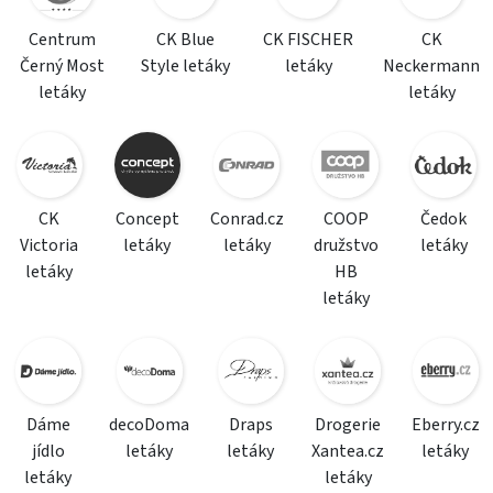
Centrum
CK Blue
CK FISCHER
CK
Černý Most
Style letáky
letáky
Neckermann
letáky
letáky
CK
Concept
Conrad.cz
COOP
Čedok
Victoria
letáky
letáky
družstvo
letáky
letáky
HB
letáky
Dáme
decoDoma
Draps
Drogerie
Eberry.cz
jídlo
letáky
letáky
Xantea.cz
letáky
letáky
letáky