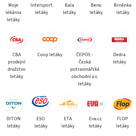
Moje
Intersport
Bala
Benu
Brněnka
lékárna
letáky
letáky
letáky
letáky
letáky
CBA
Coop letáky
ČEPOS -
Dedra
prodejní
Česká
letáky
družstvo
potravinářská
letáky
obchodní a.s.
letáky
DITON
ESO
ETA
Eva.cz
FLOP
letáky
letáky
letáky
letáky
letáky