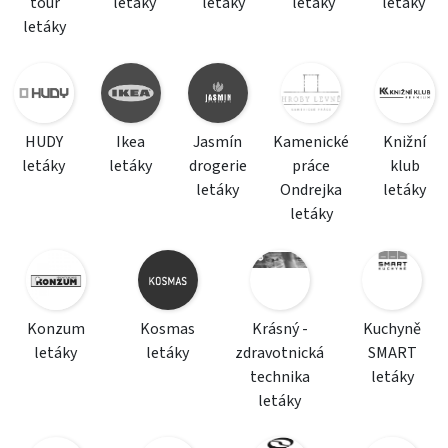
tour
letáky
letáky
letáky
letáky
letáky
HUDY
Ikea
Jasmín
Kamenické
Knižní
letáky
letáky
drogerie
práce
klub
letáky
Ondrejka
letáky
letáky
Konzum
Kosmas
Krásný -
Kuchyně
letáky
letáky
zdravotnická
SMART
technika
letáky
letáky