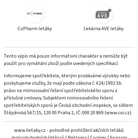
CoPharm letáky
Lekárna AVE letáky
Tento výpis má pouze informativní charakter a nemůže být
použit pro vymáhání zboží podle uvedených specifikací.
Informujeme spotřebitele, kterým prodáváme výrobky nebo
poskytujeme služby, že mají podle zákona č. 624/1992 Sb.
právo na mimosoudní řešení spotřebitelského sporu z
příslušné smlouvy. Subjektem mimosoudního řešení
spotřebitelských sporů je Česká obchodní inspekce, se sídlem
Štěpánská 567/15, 120 00 Praha 2, IČ: 000 20 869 (
www.coi.cz
).
www.iletaky.cz - pohodlné prohlížení akčních letáků
maloobchodních řetězců
|
Reklama
|
Cookies
|
Seznam