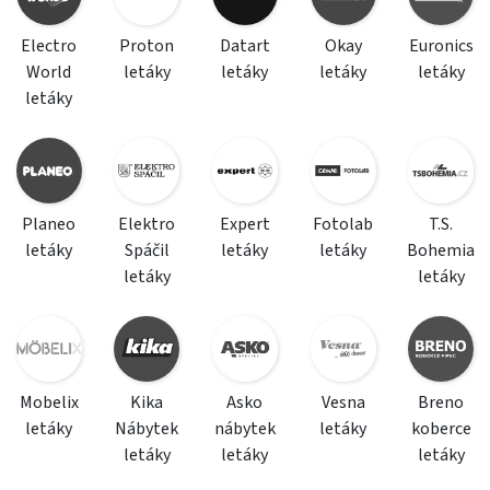
Electro
Proton
Datart
Okay
Euronics
World
letáky
letáky
letáky
letáky
letáky
Planeo
Elektro
Expert
Fotolab
T.S.
letáky
Spáčil
letáky
letáky
Bohemia
letáky
letáky
Mobelix
Kika
Asko
Vesna
Breno
letáky
Nábytek
nábytek
letáky
koberce
letáky
letáky
letáky