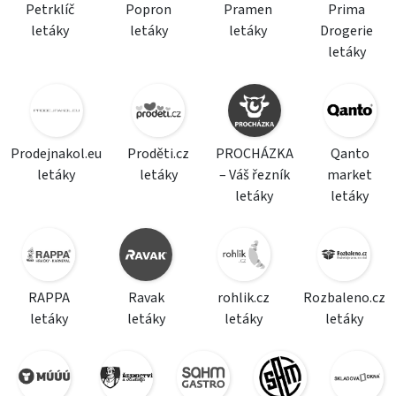
Petrklíč
Popron
Pramen
Prima
letáky
letáky
letáky
Drogerie
letáky
Prodejnakol.eu
Proděti.cz
PROCHÁZKA
Qanto
letáky
letáky
– Váš řezník
market
letáky
letáky
RAPPA
Ravak
rohlik.cz
Rozbaleno.cz
letáky
letáky
letáky
letáky