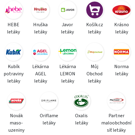
HEBE
Hruška
Javor
Košík.cz
Krásno
letáky
letáky
letáky
letáky
letáky
Kubík
Lékárna
Lékárna
Můj
Norma
potraviny
AGEL
LEMON
Obchod
letáky
letáky
letáky
letáky
letáky
Novák
Oriflame
Oxalis
Partner
maso-
letáky
letáky
maloobchodní
uzeniny
síť letáky