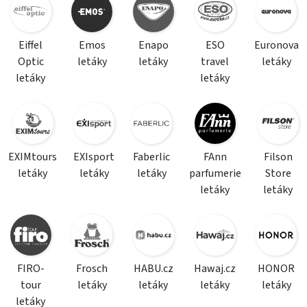
Eiffel
Emos
Enapo
ESO
Euronova
Optic
letáky
letáky
travel
letáky
letáky
letáky
EXIMtours
EXIsport
Faberlic
FAnn
Filson
letáky
letáky
letáky
parfumerie
Store
letáky
letáky
FIRO-
Frosch
HABU.cz
Hawaj.cz
HONOR
tour
letáky
letáky
letáky
letáky
letáky