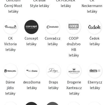
Centrum
CK Blue
CK FISCHER
CK
Černý Most
Style letáky
letáky
Neckermann
letáky
letáky
CK
Concept
Conrad.cz
COOP
Čedok
Victoria
letáky
letáky
družstvo
letáky
letáky
HB
letáky
Dáme
decoDoma
Draps
Drogerie
Eberry.cz
jídlo
letáky
letáky
Xantea.cz
letáky
letáky
letáky