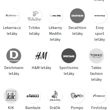
Lekarna.cz
Tchibo
Lékarny
Decathlon
Envy
letáky
letáky
Medifin
letáky
sport
letáky
letáky
Deichmann
H&M letáky
Sportisimo
Takko
letáky
letáky
fashion
letáky
KIK
Bambule
Dráčik
Pompo
Firststop