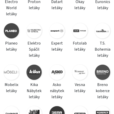
Electro
Proton
Datart
Okay
Euronics
World
letáky
letáky
letáky
letáky
letáky
Planeo
Elektro
Expert
Fotolab
T.S.
letáky
Spáčil
letáky
letáky
Bohemia
letáky
letáky
Mobelix
Kika
Asko
Vesna
Breno
letáky
Nábytek
nábytek
letáky
koberce
letáky
letáky
letáky