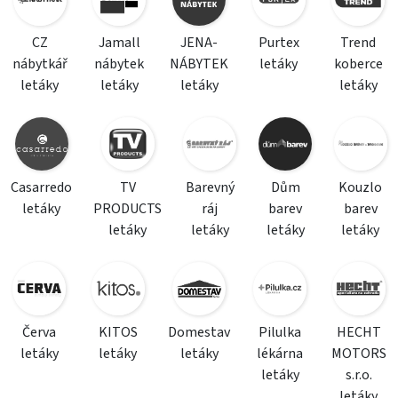
CZ
Jamall
JENA-
Purtex
Trend
nábytkář
nábytek
NÁBYTEK
letáky
koberce
letáky
letáky
letáky
letáky
Casarredo
TV
Barevný
Dům
Kouzlo
letáky
PRODUCTS
ráj
barev
barev
letáky
letáky
letáky
letáky
Červa
KITOS
Domestav
Pilulka
HECHT
letáky
letáky
letáky
lékárna
MOTORS
letáky
s.r.o.
letáky