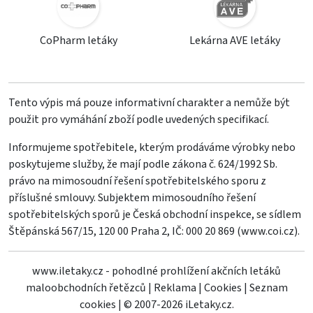
CoPharm letáky
Lekárna AVE letáky
Tento výpis má pouze informativní charakter a nemůže být
použit pro vymáhání zboží podle uvedených specifikací.
Informujeme spotřebitele, kterým prodáváme výrobky nebo
poskytujeme služby, že mají podle zákona č. 624/1992 Sb.
právo na mimosoudní řešení spotřebitelského sporu z
příslušné smlouvy. Subjektem mimosoudního řešení
spotřebitelských sporů je Česká obchodní inspekce, se sídlem
Štěpánská 567/15, 120 00 Praha 2, IČ: 000 20 869 (
www.coi.cz
).
www.iletaky.cz - pohodlné prohlížení akčních letáků
maloobchodních řetězců
|
Reklama
|
Cookies
|
Seznam
cookies
|
© 2007-2026 iLetaky.cz.