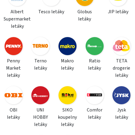
Albert
Tesco letáky
Globus
JIP letáky
Supermarket
letáky
letáky
Penny
Terno
Makro
Ratio
TETA
Market
letáky
letáky
letáky
drogerie
letáky
letáky
OBI
UNI
SIKO
Comfor
Jysk
letáky
HOBBY
koupelny
letáky
letáky
letáky
letáky