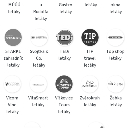
MÚÚÚ
u
Gastro
letáky
okna
letáky
Rudolfa
letáky
letáky
letáky
STARKL
Svojtka &
TEDi
TIP
Top shop
zahradník
Co.
letáky
travel
letáky
letáky
letáky
letáky
Vicom
VitaSmart
Vítkovice
Zvěrokruh
Žabka
Víno
letáky
Tours
letáky
letáky
letáky
letáky