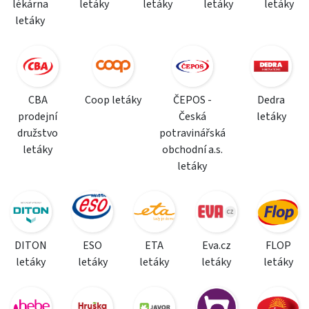
lékárna
letáky
letáky
letáky
letáky
letáky
CBA
Coop letáky
ČEPOS -
Dedra
prodejní
Česká
letáky
družstvo
potravinářská
letáky
obchodní a.s.
letáky
DITON
ESO
ETA
Eva.cz
FLOP
letáky
letáky
letáky
letáky
letáky