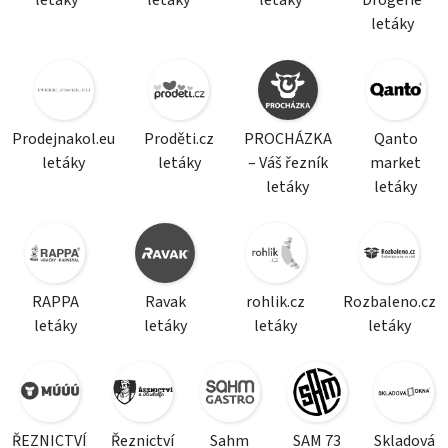
letáky
letáky
letáky
Drogerie
letáky
Prodejnakol.eu
Proděti.cz
PROCHÁZKA
Qanto
letáky
letáky
– Váš řezník
market
letáky
letáky
RAPPA
Ravak
rohlik.cz
Rozbaleno.cz
letáky
letáky
letáky
letáky
ŘEZNICTVÍ
Řeznictví
Sahm
SAM 73
Skladová