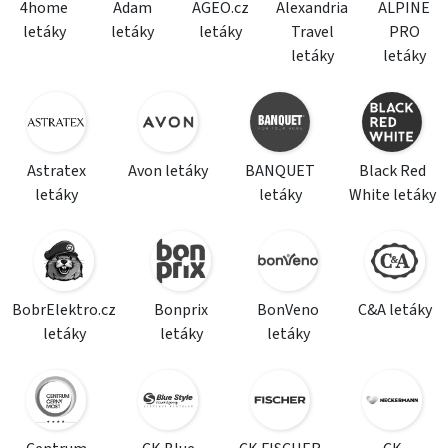
4home
Adam
AGEO.cz
Alexandria
ALPINE
letáky
letáky
letáky
Travel
PRO
letáky
letáky
Astratex
Avon letáky
BANQUET
Black Red
letáky
letáky
White letáky
BobrElektro.cz
Bonprix
BonVeno
C&A letáky
letáky
letáky
letáky