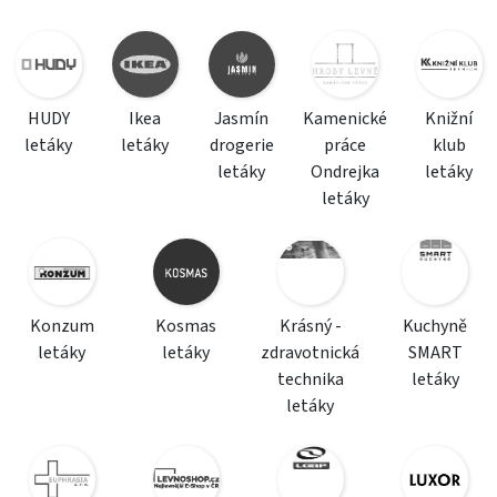
HUDY
Ikea
Jasmín
Kamenické
Knižní
letáky
letáky
drogerie
práce
klub
letáky
Ondrejka
letáky
letáky
Konzum
Kosmas
Krásný -
Kuchyně
letáky
letáky
zdravotnická
SMART
technika
letáky
letáky