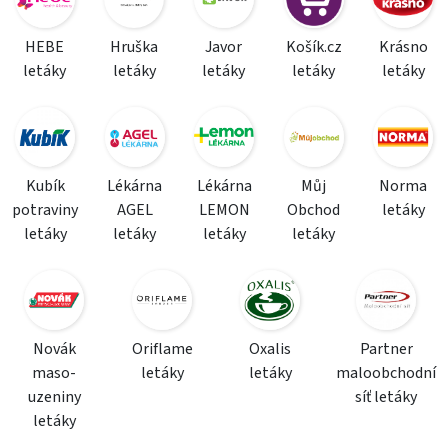
HEBE
Hruška
Javor
Košík.cz
Krásno
letáky
letáky
letáky
letáky
letáky
Kubík
Lékárna
Lékárna
Můj
Norma
potraviny
AGEL
LEMON
Obchod
letáky
letáky
letáky
letáky
letáky
Novák
Oriflame
Oxalis
Partner
maso-
letáky
letáky
maloobchodní
uzeniny
síť letáky
letáky