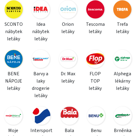
SCONTO
Idea
Orion
Tescoma
Trefa
nábytek
nábytek
letáky
letáky
letáky
letáky
letáky
BENE
Barvy a
Dr. Max
FLOP
Alphega
NÁPOJE
laky
letáky
TOP
lékárny
letáky
drogerie
letáky
letáky
letáky
Moje
Intersport
Bala
Benu
Brněnka