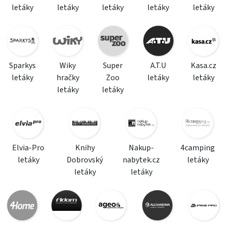
letáky
letáky
letáky
letáky
letáky
Sparkys
Wiky
Super
A.T.U
Kasa.cz
letáky
hračky
Zoo
letáky
letáky
letáky
letáky
Elvia-Pro
Knihy
Nakup-
4camping
letáky
Dobrovský
nabytek.cz
letáky
letáky
letáky