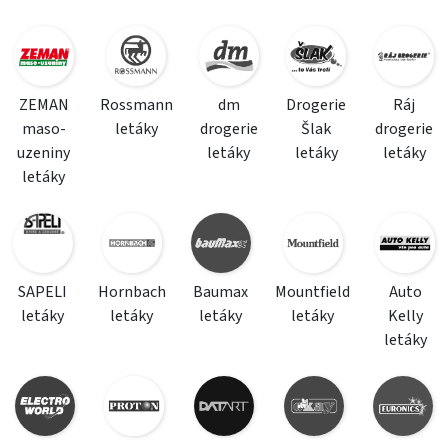
ZEMAN
Rossmann
dm
Drogerie
Ráj
maso-
letáky
drogerie
Šlak
drogerie
uzeniny
letáky
letáky
letáky
letáky
SAPELI
Hornbach
Baumax
Mountfield
Auto
letáky
letáky
letáky
letáky
Kelly
letáky