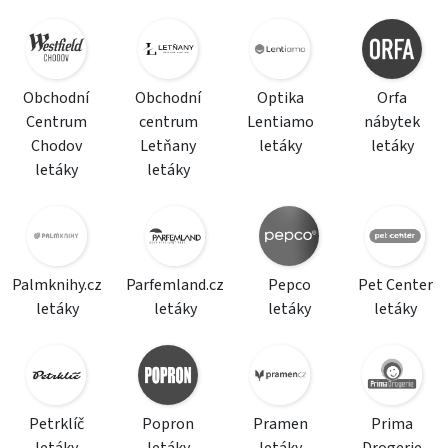
Obchodní
Obchodní
Optika
Orfa
Centrum
centrum
Lentiamo
nábytek
Chodov
Letňany
letáky
letáky
letáky
letáky
Palmknihy.cz
Parfemland.cz
Pepco
Pet Center
letáky
letáky
letáky
letáky
Petrklíč
Popron
Pramen
Prima