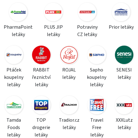
PharmaPoint
PLUS JIP
Potraviny
Prior letáky
letáky
letáky
CZ letáky
Ptáček
RABBIT
ROJAL
Sapho
SENESI
koupelny
řeznictví
letáky
koupelny
letáky
letáky
letáky
letáky
Tamda
TOP
Tradior.cz
Travel
XXXLutz
Foods
drogerie
letáky
Free
letáky
letáky
letáky
letáky