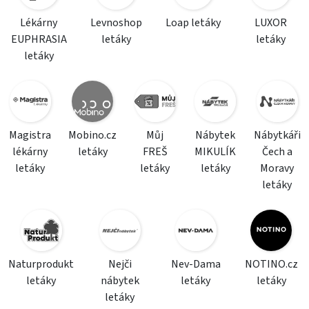
Lékárny
Levnoshop
Loap letáky
LUXOR
EUPHRASIA
letáky
letáky
letáky
Magistra
Mobino.cz
Můj
Nábytek
Nábytkáři
lékárny
letáky
FREŠ
MIKULÍK
Čech a
letáky
letáky
letáky
Moravy
letáky
Naturprodukt
Nejči
Nev-Dama
NOTINO.cz
letáky
nábytek
letáky
letáky
letáky