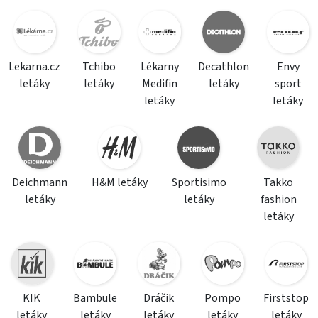
Lekarna.cz
Tchibo
Lékarny
Decathlon
Envy
letáky
letáky
Medifin
letáky
sport
letáky
letáky
Deichmann
H&M letáky
Sportisimo
Takko
letáky
letáky
fashion
letáky
KIK
Bambule
Dráčik
Pompo
Firststop
letáky
letáky
letáky
letáky
letáky