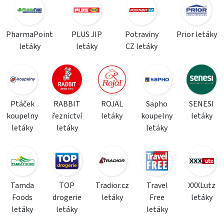
PharmaPoint
PLUS JIP
Potraviny
Prior letáky
letáky
letáky
CZ letáky
Ptáček
RABBIT
ROJAL
Sapho
SENESI
koupelny
řeznictví
letáky
koupelny
letáky
letáky
letáky
letáky
Tamda
TOP
Tradior.cz
Travel
XXXLutz
Foods
drogerie
letáky
Free
letáky
letáky
letáky
letáky