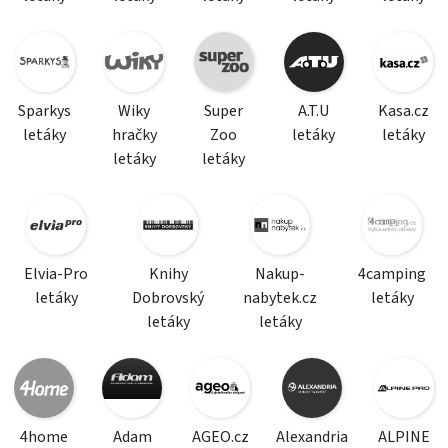
Sparkys
Wiky
Super
A.T.U
Kasa.cz
letáky
hračky
Zoo
letáky
letáky
letáky
letáky
Elvia-Pro
Knihy
Nakup-
4camping
letáky
Dobrovský
nabytek.cz
letáky
letáky
letáky
4home
Adam
AGEO.cz
Alexandria
ALPINE