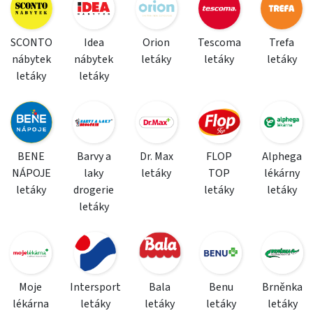
SCONTO
Idea
Orion
Tescoma
Trefa
nábytek
nábytek
letáky
letáky
letáky
letáky
letáky
BENE
Barvy a
Dr. Max
FLOP
Alphega
NÁPOJE
laky
letáky
TOP
lékárny
letáky
drogerie
letáky
letáky
letáky
Moje
Intersport
Bala
Benu
Brněnka
lékárna
letáky
letáky
letáky
letáky