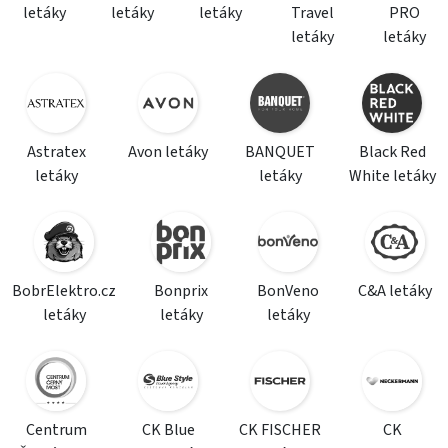
letáky
letáky
letáky
Travel
PRO
letáky
letáky
Astratex
Avon letáky
BANQUET
Black Red
letáky
letáky
White letáky
BobrElektro.cz
Bonprix
BonVeno
C&A letáky
letáky
letáky
letáky
Centrum
CK Blue
CK FISCHER
CK