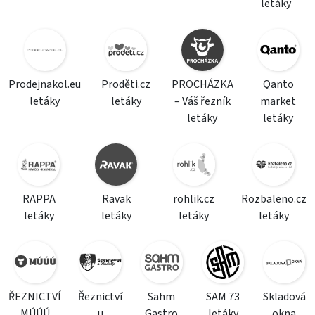
letáky
Prodejnakol.eu
Proděti.cz
PROCHÁZKA
Qanto
letáky
letáky
– Váš řezník
market
letáky
letáky
RAPPA
Ravak
rohlik.cz
Rozbaleno.cz
letáky
letáky
letáky
letáky
ŘEZNICTVÍ
Řeznictví
Sahm
SAM 73
Skladová
MÚÚÚ
u
Gastro
letáky
okna