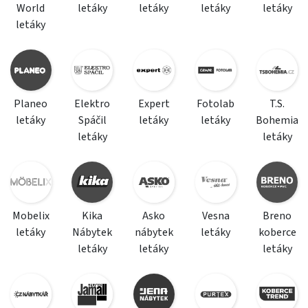
World
letáky
letáky
letáky
letáky
letáky
Planeo
Elektro
Expert
Fotolab
T.S.
letáky
Spáčil
letáky
letáky
Bohemia
letáky
letáky
Mobelix
Kika
Asko
Vesna
Breno
letáky
Nábytek
nábytek
letáky
koberce
letáky
letáky
letáky