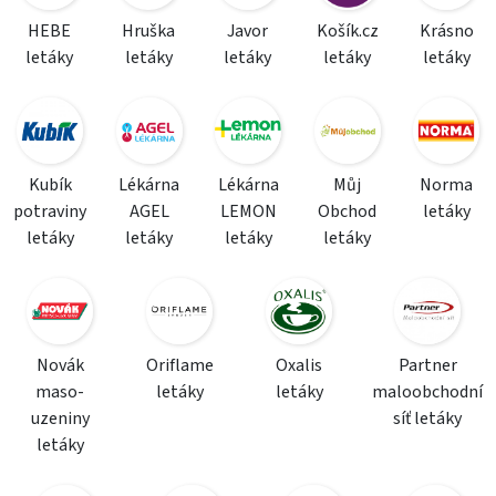
HEBE
Hruška
Javor
Košík.cz
Krásno
letáky
letáky
letáky
letáky
letáky
Kubík
Lékárna
Lékárna
Můj
Norma
potraviny
AGEL
LEMON
Obchod
letáky
letáky
letáky
letáky
letáky
Novák
Oriflame
Oxalis
Partner
maso-
letáky
letáky
maloobchodní
uzeniny
síť letáky
letáky