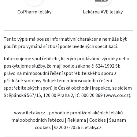
CoPharm letáky
Lekárna AVE letáky
Tento výpis má pouze informativní charakter a nemůže být
použit pro vymáhání zboží podle uvedených specifikací.
Informujeme spotřebitele, kterým prodáváme výrobky nebo
poskytujeme služby, že mají podle zákona č. 624/1992 Sb.
právo na mimosoudní řešení spotřebitelského sporu z
příslušné smlouvy. Subjektem mimosoudního řešení
spotřebitelských sporů je Česká obchodní inspekce, se sídlem
Štěpánská 567/15, 120 00 Praha 2, IČ: 000 20 869 (
www.coi.cz
).
www.iletaky.cz - pohodlné prohlížení akčních letáků
maloobchodních řetězců
|
Reklama
|
Cookies
|
Seznam
cookies
|
© 2007-2026 iLetaky.cz.