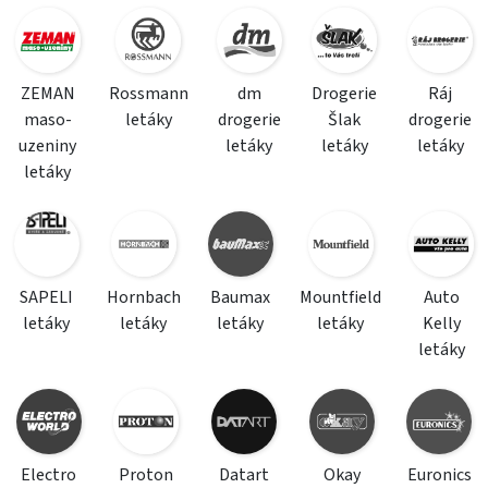
ZEMAN
Rossmann
dm
Drogerie
Ráj
maso-
letáky
drogerie
Šlak
drogerie
uzeniny
letáky
letáky
letáky
letáky
SAPELI
Hornbach
Baumax
Mountfield
Auto
letáky
letáky
letáky
letáky
Kelly
letáky
Electro
Proton
Datart
Okay
Euronics