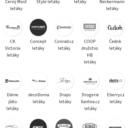
Černý Most
Style letáky
letáky
Neckermann
letáky
letáky
CK
Concept
Conrad.cz
COOP
Čedok
Victoria
letáky
letáky
družstvo
letáky
letáky
HB
letáky
Dáme
decoDoma
Draps
Drogerie
Eberry.cz
jídlo
letáky
letáky
Xantea.cz
letáky
letáky
letáky