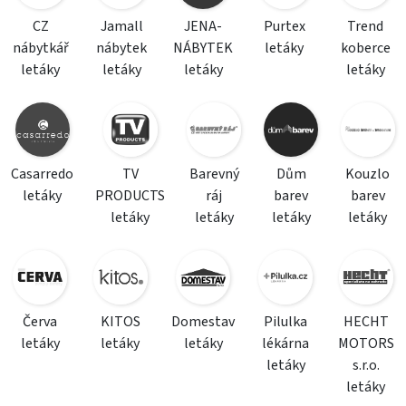
CZ
Jamall
JENA-
Purtex
Trend
nábytkář
nábytek
NÁBYTEK
letáky
koberce
letáky
letáky
letáky
letáky
Casarredo
TV
Barevný
Dům
Kouzlo
letáky
PRODUCTS
ráj
barev
barev
letáky
letáky
letáky
letáky
Červa
KITOS
Domestav
Pilulka
HECHT
letáky
letáky
letáky
lékárna
MOTORS
letáky
s.r.o.
letáky