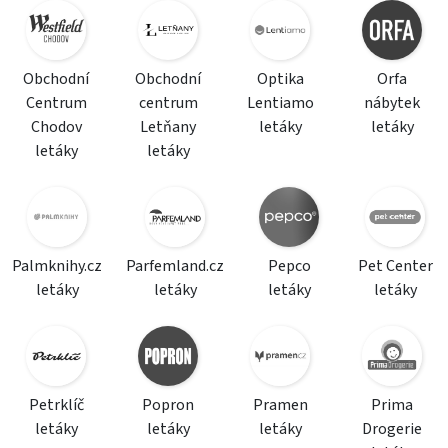
Obchodní
Obchodní
Optika
Orfa
Centrum
centrum
Lentiamo
nábytek
Chodov
Letňany
letáky
letáky
letáky
letáky
Palmknihy.cz
Parfemland.cz
Pepco
Pet Center
letáky
letáky
letáky
letáky
Petrklíč
Popron
Pramen
Prima
letáky
letáky
letáky
Drogerie