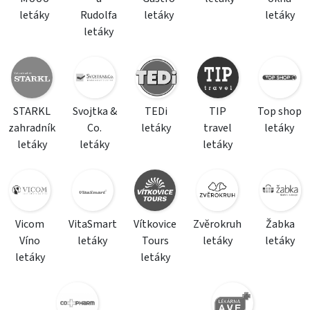
letáky
Rudolfa
letáky
letáky
letáky
STARKL
Svojtka &
TEDi
TIP
Top shop
zahradník
Co.
letáky
travel
letáky
letáky
letáky
letáky
Vicom
VitaSmart
Vítkovice
Zvěrokruh
Žabka
Víno
letáky
Tours
letáky
letáky
letáky
letáky