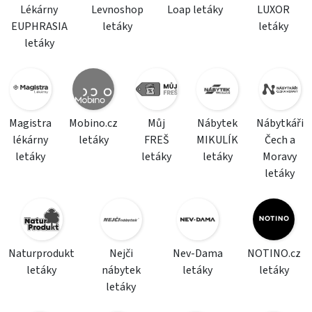
Lékárny
Levnoshop
Loap letáky
LUXOR
EUPHRASIA
letáky
letáky
letáky
Magistra
Mobino.cz
Můj
Nábytek
Nábytkáři
lékárny
letáky
FREŠ
MIKULÍK
Čech a
letáky
letáky
letáky
Moravy
letáky
Naturprodukt
Nejči
Nev-Dama
NOTINO.cz
letáky
nábytek
letáky
letáky
letáky