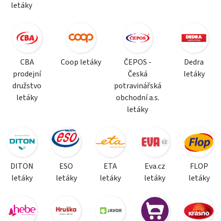
letáky
CBA
Coop letáky
ČEPOS -
Dedra
prodejní
Česká
letáky
družstvo
potravinářská
letáky
obchodní a.s.
letáky
DITON
ESO
ETA
Eva.cz
FLOP
letáky
letáky
letáky
letáky
letáky