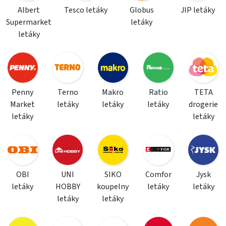
Albert
Tesco letáky
Globus
JIP letáky
Supermarket
letáky
letáky
Penny
Terno
Makro
Ratio
TETA
Market
letáky
letáky
letáky
drogerie
letáky
letáky
OBI
UNI
SIKO
Comfor
Jysk
letáky
HOBBY
koupelny
letáky
letáky
letáky
letáky