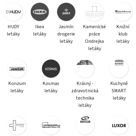
HUDY
Ikea
Jasmín
Kamenické
Knižní
letáky
letáky
drogerie
práce
klub
letáky
Ondrejka
letáky
letáky
Konzum
Kosmas
Krásný -
Kuchyně
letáky
letáky
zdravotnická
SMART
technika
letáky
letáky