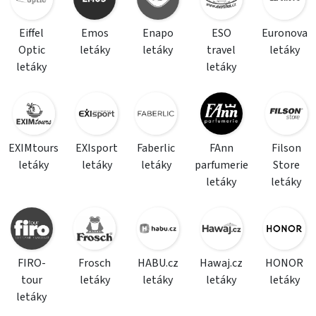
Eiffel
Emos
Enapo
ESO
Euronova
Optic
letáky
letáky
travel
letáky
letáky
letáky
EXIMtours
EXIsport
Faberlic
FAnn
Filson
letáky
letáky
letáky
parfumerie
Store
letáky
letáky
FIRO-
Frosch
HABU.cz
Hawaj.cz
HONOR
tour
letáky
letáky
letáky
letáky
letáky