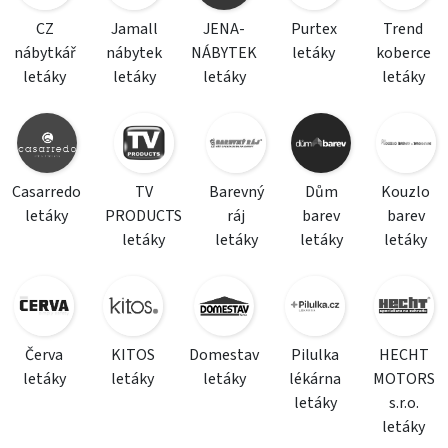
CZ
Jamall
JENA-
Purtex
Trend
nábytkář
nábytek
NÁBYTEK
letáky
koberce
letáky
letáky
letáky
letáky
Casarredo
TV
Barevný
Dům
Kouzlo
letáky
PRODUCTS
ráj
barev
barev
letáky
letáky
letáky
letáky
Červa
KITOS
Domestav
Pilulka
HECHT
letáky
letáky
letáky
lékárna
MOTORS
letáky
s.r.o.
letáky