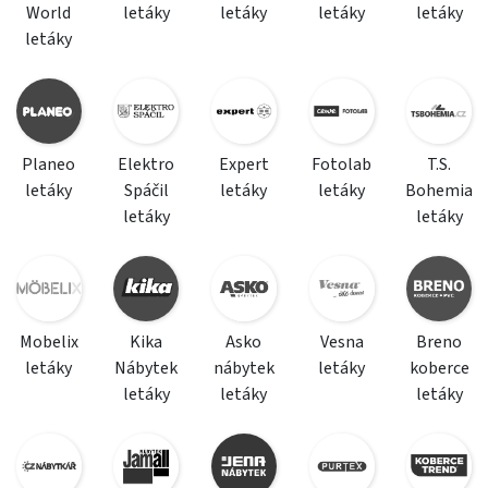
World
letáky
letáky
letáky
letáky
letáky
Planeo
Elektro
Expert
Fotolab
T.S.
letáky
Spáčil
letáky
letáky
Bohemia
letáky
letáky
Mobelix
Kika
Asko
Vesna
Breno
letáky
Nábytek
nábytek
letáky
koberce
letáky
letáky
letáky