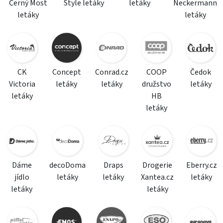
Černý Most
Style letáky
letáky
Neckermann
letáky
letáky
CK
Concept
Conrad.cz
COOP
Čedok
Victoria
letáky
letáky
družstvo
letáky
letáky
HB
letáky
Dáme
decoDoma
Draps
Drogerie
Eberry.cz
jídlo
letáky
letáky
Xantea.cz
letáky
letáky
letáky