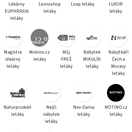
Lékárny
Levnoshop
Loap letáky
LUXOR
EUPHRASIA
letáky
letáky
letáky
Magistra
Mobino.cz
Můj
Nábytek
Nábytkáři
lékárny
letáky
FREŠ
MIKULÍK
Čech a
letáky
letáky
letáky
Moravy
letáky
Naturprodukt
Nejči
Nev-Dama
NOTINO.cz
letáky
nábytek
letáky
letáky
letáky