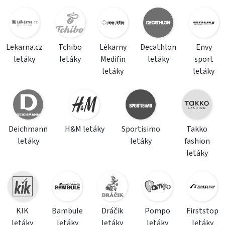
Lekarna.cz
Tchibo
Lékarny
Decathlon
Envy
letáky
letáky
Medifin
letáky
sport
letáky
letáky
Deichmann
H&M letáky
Sportisimo
Takko
letáky
letáky
fashion
letáky
KIK
Bambule
Dráčik
Pompo
Firststop
letáky
letáky
letáky
letáky
letáky