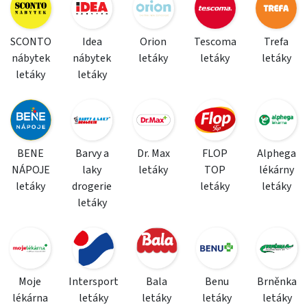
SCONTO
Idea
Orion
Tescoma
Trefa
nábytek
nábytek
letáky
letáky
letáky
letáky
letáky
BENE
Barvy a
Dr. Max
FLOP
Alphega
NÁPOJE
laky
letáky
TOP
lékárny
letáky
drogerie
letáky
letáky
letáky
Moje
Intersport
Bala
Benu
Brněnka
lékárna
letáky
letáky
letáky
letáky