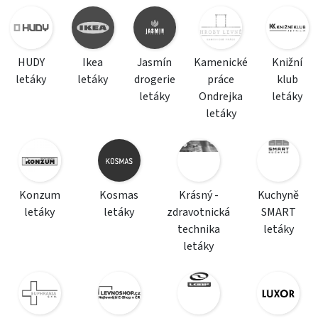
HUDY
Ikea
Jasmín
Kamenické
Knižní
letáky
letáky
drogerie
práce
klub
letáky
Ondrejka
letáky
letáky
Konzum
Kosmas
Krásný -
Kuchyně
letáky
letáky
zdravotnická
SMART
technika
letáky
letáky