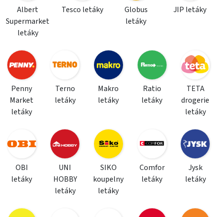
Albert
Tesco letáky
Globus
JIP letáky
Supermarket
letáky
letáky
Penny
Terno
Makro
Ratio
TETA
Market
letáky
letáky
letáky
drogerie
letáky
letáky
OBI
UNI
SIKO
Comfor
Jysk
letáky
HOBBY
koupelny
letáky
letáky
letáky
letáky