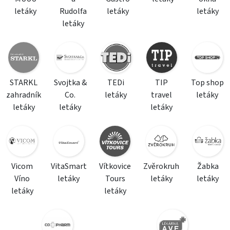
letáky
Rudolfa
letáky
letáky
letáky
STARKL
Svojtka &
TEDi
TIP
Top shop
zahradník
Co.
letáky
travel
letáky
letáky
letáky
letáky
Vicom
VitaSmart
Vítkovice
Zvěrokruh
Žabka
Víno
letáky
Tours
letáky
letáky
letáky
letáky