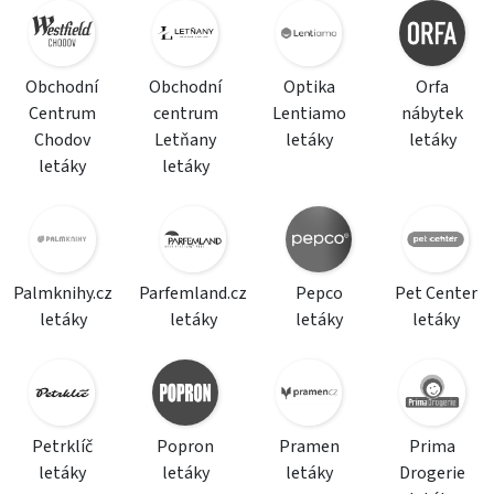
Obchodní
Obchodní
Optika
Orfa
Centrum
centrum
Lentiamo
nábytek
Chodov
Letňany
letáky
letáky
letáky
letáky
Palmknihy.cz
Parfemland.cz
Pepco
Pet Center
letáky
letáky
letáky
letáky
Petrklíč
Popron
Pramen
Prima
letáky
letáky
letáky
Drogerie