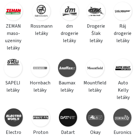
ZEMAN
Rossmann
dm
Drogerie
Ráj
maso-
letáky
drogerie
Šlak
drogerie
uzeniny
letáky
letáky
letáky
letáky
SAPELI
Hornbach
Baumax
Mountfield
Auto
letáky
letáky
letáky
letáky
Kelly
letáky
Electro
Proton
Datart
Okay
Euronics