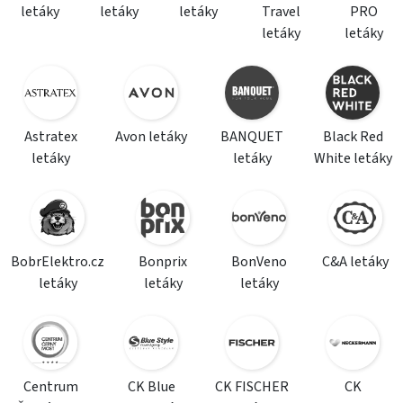
letáky
letáky
letáky
Travel
PRO
letáky
letáky
Astratex
Avon letáky
BANQUET
Black Red
letáky
letáky
White letáky
BobrElektro.cz
Bonprix
BonVeno
C&A letáky
letáky
letáky
letáky
Centrum
CK Blue
CK FISCHER
CK