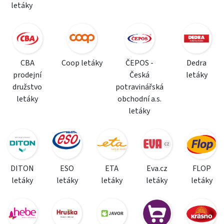
letáky
CBA
Coop letáky
ČEPOS -
Dedra
prodejní
Česká
letáky
družstvo
potravinářská
letáky
obchodní a.s.
letáky
DITON
ESO
ETA
Eva.cz
FLOP
letáky
letáky
letáky
letáky
letáky