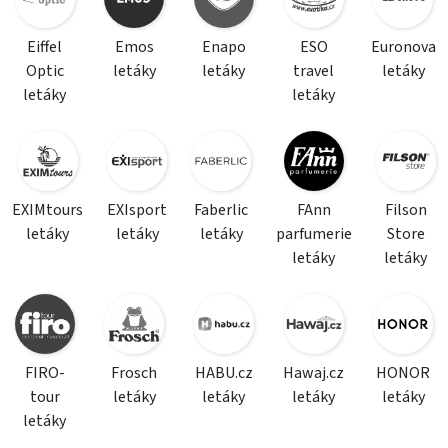
Eiffel
Emos
Enapo
ESO
Euronova
Optic
letáky
letáky
travel
letáky
letáky
letáky
EXIMtours
EXIsport
Faberlic
FAnn
Filson
letáky
letáky
letáky
parfumerie
Store
letáky
letáky
FIRO-
Frosch
HABU.cz
Hawaj.cz
HONOR
tour
letáky
letáky
letáky
letáky
letáky