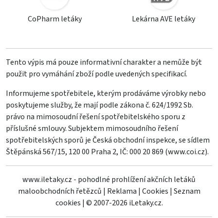
CoPharm letáky
Lekárna AVE letáky
Tento výpis má pouze informativní charakter a nemůže být
použit pro vymáhání zboží podle uvedených specifikací.
Informujeme spotřebitele, kterým prodáváme výrobky nebo
poskytujeme služby, že mají podle zákona č. 624/1992 Sb.
právo na mimosoudní řešení spotřebitelského sporu z
příslušné smlouvy. Subjektem mimosoudního řešení
spotřebitelských sporů je Česká obchodní inspekce, se sídlem
Štěpánská 567/15, 120 00 Praha 2, IČ: 000 20 869 (
www.coi.cz
).
www.iletaky.cz - pohodlné prohlížení akčních letáků
maloobchodních řetězců
|
Reklama
|
Cookies
|
Seznam
cookies
|
© 2007-2026 iLetaky.cz.