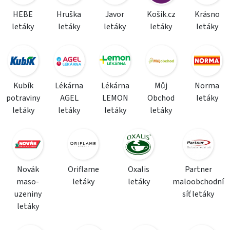
HEBE
Hruška
Javor
Košík.cz
Krásno
letáky
letáky
letáky
letáky
letáky
Kubík
Lékárna
Lékárna
Můj
Norma
potraviny
AGEL
LEMON
Obchod
letáky
letáky
letáky
letáky
letáky
Novák
Oriflame
Oxalis
Partner
maso-
letáky
letáky
maloobchodní
uzeniny
síť letáky
letáky