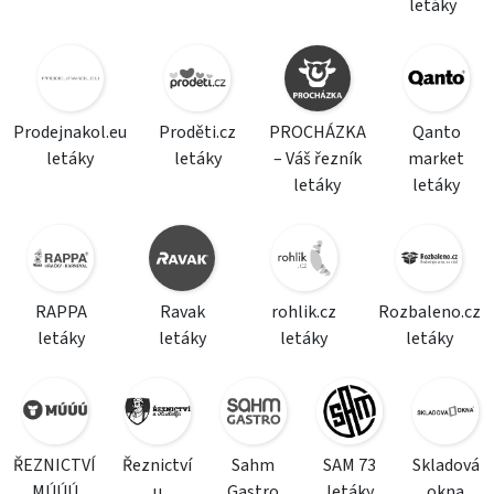
letáky
Prodejnakol.eu
Proděti.cz
PROCHÁZKA
Qanto
letáky
letáky
– Váš řezník
market
letáky
letáky
RAPPA
Ravak
rohlik.cz
Rozbaleno.cz
letáky
letáky
letáky
letáky
ŘEZNICTVÍ
Řeznictví
Sahm
SAM 73
Skladová
MÚÚÚ
u
Gastro
letáky
okna