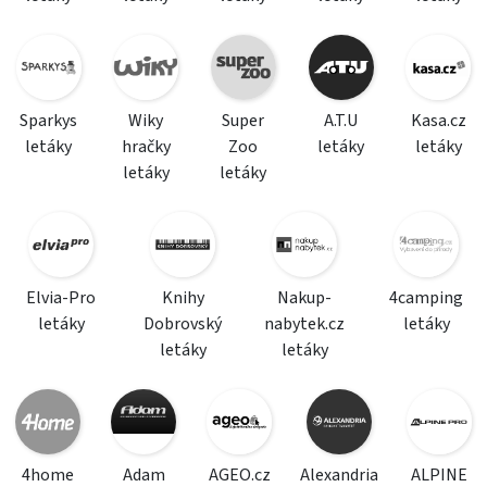
Sparkys
Wiky
Super
A.T.U
Kasa.cz
letáky
hračky
Zoo
letáky
letáky
letáky
letáky
Elvia-Pro
Knihy
Nakup-
4camping
letáky
Dobrovský
nabytek.cz
letáky
letáky
letáky
4home
Adam
AGEO.cz
Alexandria
ALPINE