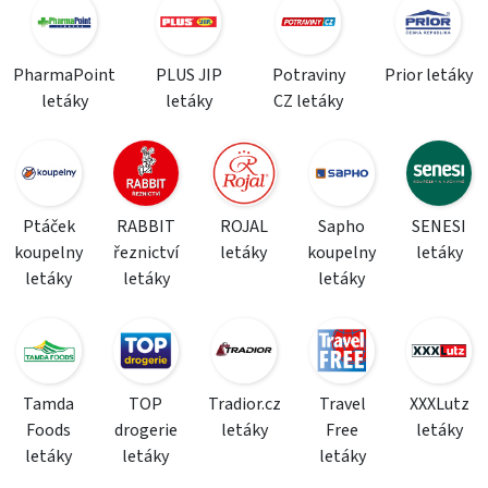
PharmaPoint
PLUS JIP
Potraviny
Prior letáky
letáky
letáky
CZ letáky
Ptáček
RABBIT
ROJAL
Sapho
SENESI
koupelny
řeznictví
letáky
koupelny
letáky
letáky
letáky
letáky
Tamda
TOP
Tradior.cz
Travel
XXXLutz
Foods
drogerie
letáky
Free
letáky
letáky
letáky
letáky