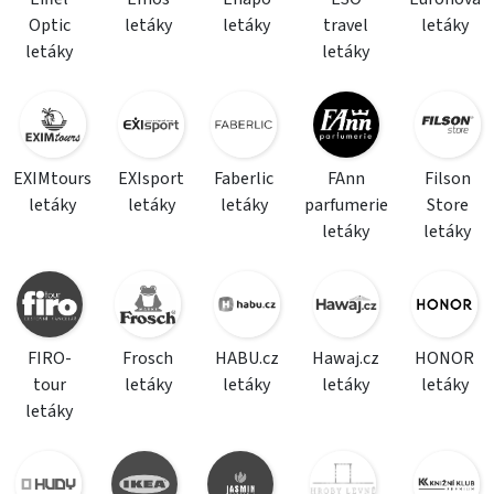
Optic
letáky
letáky
travel
letáky
letáky
letáky
EXIMtours
EXIsport
Faberlic
FAnn
Filson
letáky
letáky
letáky
parfumerie
Store
letáky
letáky
FIRO-
Frosch
HABU.cz
Hawaj.cz
HONOR
tour
letáky
letáky
letáky
letáky
letáky