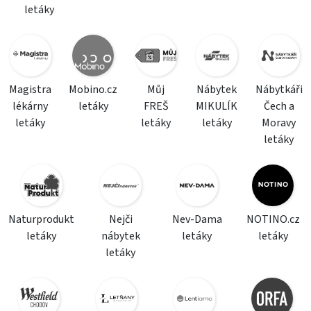
letáky
Magistra
Mobino.cz
Můj
Nábytek
Nábytkáři
lékárny
letáky
FREŠ
MIKULÍK
Čech a
letáky
letáky
letáky
Moravy
letáky
Naturprodukt
Nejči
Nev-Dama
NOTINO.cz
letáky
nábytek
letáky
letáky
letáky