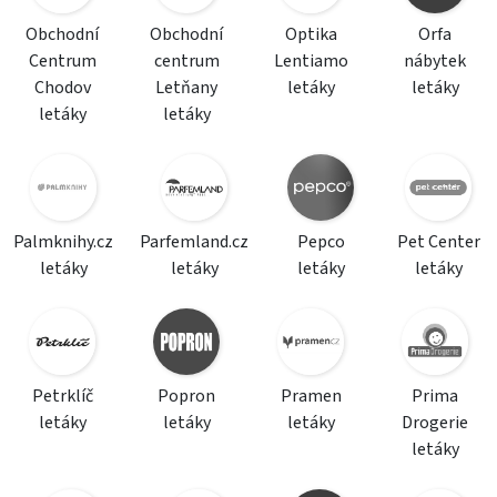
Obchodní
Obchodní
Optika
Orfa
Centrum
centrum
Lentiamo
nábytek
Chodov
Letňany
letáky
letáky
letáky
letáky
Palmknihy.cz
Parfemland.cz
Pepco
Pet Center
letáky
letáky
letáky
letáky
Petrklíč
Popron
Pramen
Prima
letáky
letáky
letáky
Drogerie
letáky