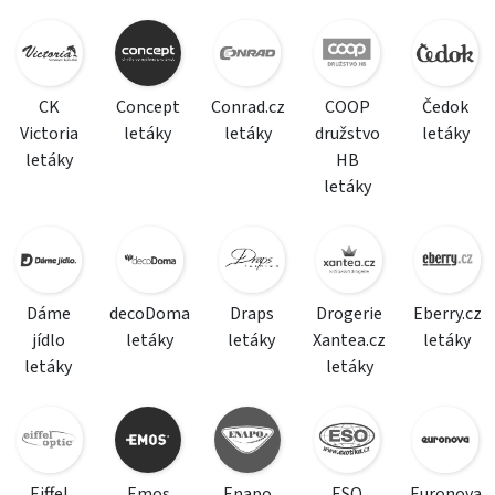
CK
Concept
Conrad.cz
COOP
Čedok
Victoria
letáky
letáky
družstvo
letáky
letáky
HB
letáky
Dáme
decoDoma
Draps
Drogerie
Eberry.cz
jídlo
letáky
letáky
Xantea.cz
letáky
letáky
letáky
Eiffel
Emos
Enapo
ESO
Euronova