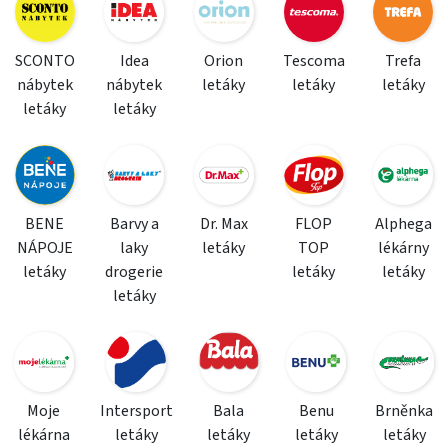
SCONTO
Idea
Orion
Tescoma
Trefa
nábytek
nábytek
letáky
letáky
letáky
letáky
letáky
BENE
Barvy a
Dr. Max
FLOP
Alphega
NÁPOJE
laky
letáky
TOP
lékárny
letáky
drogerie
letáky
letáky
letáky
Moje
Intersport
Bala
Benu
Brněnka
lékárna
letáky
letáky
letáky
letáky