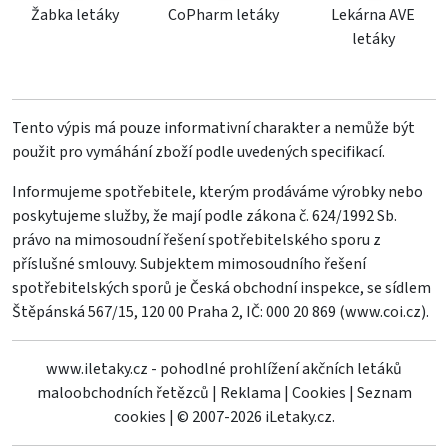
Žabka letáky
CoPharm letáky
Lekárna AVE
letáky
Tento výpis má pouze informativní charakter a nemůže být
použit pro vymáhání zboží podle uvedených specifikací.
Informujeme spotřebitele, kterým prodáváme výrobky nebo
poskytujeme služby, že mají podle zákona č. 624/1992 Sb.
právo na mimosoudní řešení spotřebitelského sporu z
příslušné smlouvy. Subjektem mimosoudního řešení
spotřebitelských sporů je Česká obchodní inspekce, se sídlem
Štěpánská 567/15, 120 00 Praha 2, IČ: 000 20 869 (
www.coi.cz
).
www.iletaky.cz - pohodlné prohlížení akčních letáků
maloobchodních řetězců
|
Reklama
|
Cookies
|
Seznam
cookies
|
© 2007-2026 iLetaky.cz.