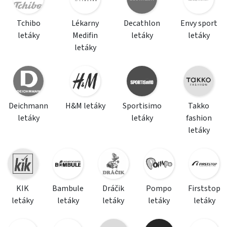
Tchibo
Lékarny
Decathlon
Envy sport
letáky
Medifin
letáky
letáky
letáky
Deichmann
H&M letáky
Sportisimo
Takko
letáky
letáky
fashion
letáky
KIK
Bambule
Dráčik
Pompo
Firststop
letáky
letáky
letáky
letáky
letáky