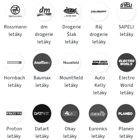
Rossmann
dm
Drogerie
Ráj
SAPELI
letáky
drogerie
Šlak
drogerie
letáky
letáky
letáky
letáky
Hornbach
Baumax
Mountfield
Auto
Electro
letáky
letáky
letáky
Kelly
World
letáky
letáky
Proton
Datart
Okay
Euronics
Planeo
letáky
letáky
letáky
letáky
letáky