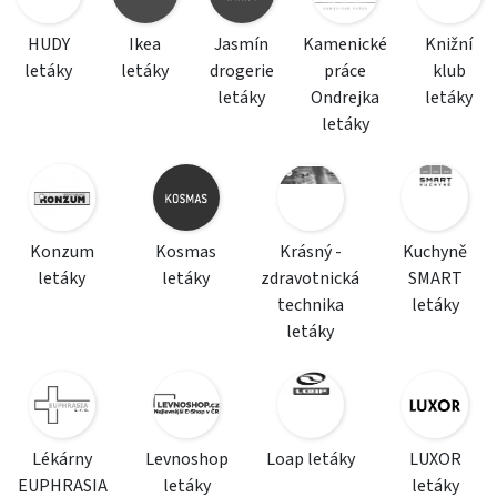
HUDY
Ikea
Jasmín
Kamenické
Knižní
letáky
letáky
drogerie
práce
klub
letáky
Ondrejka
letáky
letáky
Konzum
Kosmas
Krásný -
Kuchyně
letáky
letáky
zdravotnická
SMART
technika
letáky
letáky
Lékárny
Levnoshop
Loap letáky
LUXOR
EUPHRASIA
letáky
letáky