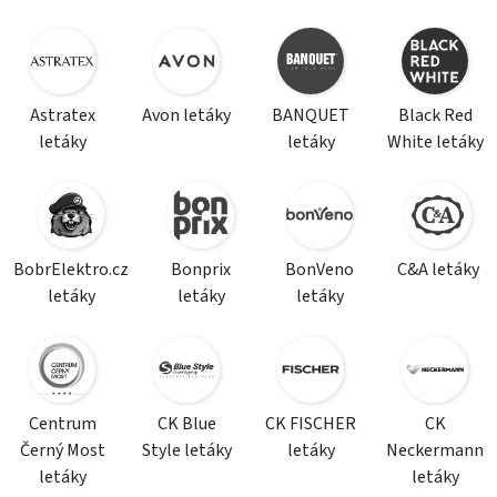
Astratex
Avon letáky
BANQUET
Black Red
letáky
letáky
White letáky
BobrElektro.cz
Bonprix
BonVeno
C&A letáky
letáky
letáky
letáky
Centrum
CK Blue
CK FISCHER
CK
Černý Most
Style letáky
letáky
Neckermann
letáky
letáky