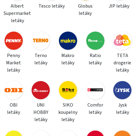
Albert
Tesco letáky
Globus
JIP letáky
Supermarket
letáky
letáky
Penny
Terno
Makro
Ratio
TETA
Market
letáky
letáky
letáky
drogerie
letáky
letáky
OBI
UNI
SIKO
Comfor
Jysk
letáky
HOBBY
koupelny
letáky
letáky
letáky
letáky