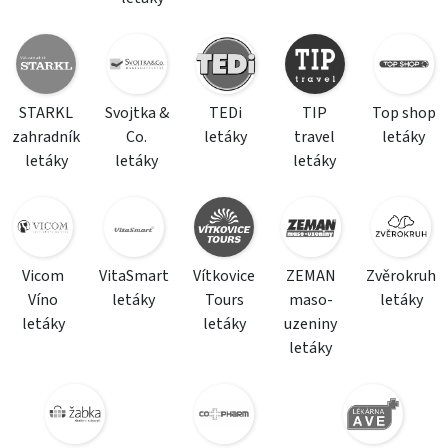
STARKL
Svojtka &
TEDi
TIP
Top shop
zahradník
Co.
letáky
travel
letáky
letáky
letáky
letáky
Vicom
VitaSmart
Vítkovice
ZEMAN
Zvěrokruh
Víno
letáky
Tours
maso-
letáky
letáky
letáky
uzeniny
letáky