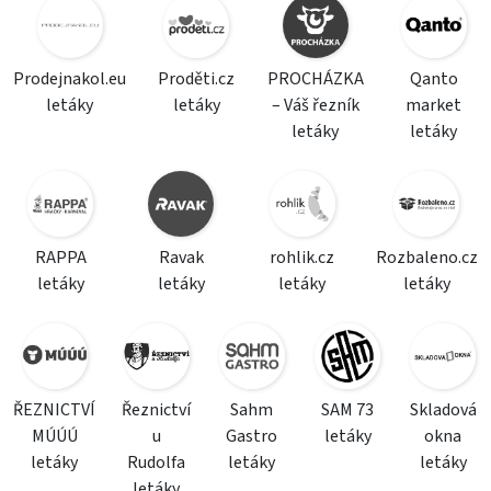
Prodejnakol.eu
Proděti.cz
PROCHÁZKA
Qanto
letáky
letáky
– Váš řezník
market
letáky
letáky
RAPPA
Ravak
rohlik.cz
Rozbaleno.cz
letáky
letáky
letáky
letáky
ŘEZNICTVÍ
Řeznictví
Sahm
SAM 73
Skladová
MÚÚÚ
u
Gastro
letáky
okna
letáky
Rudolfa
letáky
letáky
letáky