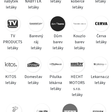
nábytek
NÁBYTEK
letáky
koberce
letáky
letáky
letáky
letáky
TV
Barevný
Dům
Kouzlo
Červa
PRODUCTS
ráj
barev
barev
letáky
letáky
letáky
letáky
letáky
KITOS
Domestav
Pilulka
HECHT
Lekarna.cz
letáky
letáky
lékárna
MOTORS
letáky
letáky
s.r.o.
letáky