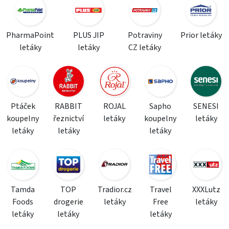
PharmaPoint
PLUS JIP
Potraviny
Prior letáky
letáky
letáky
CZ letáky
Ptáček
RABBIT
ROJAL
Sapho
SENESI
koupelny
řeznictví
letáky
koupelny
letáky
letáky
letáky
letáky
Tamda
TOP
Tradior.cz
Travel
XXXLutz
Foods
drogerie
letáky
Free
letáky
letáky
letáky
letáky