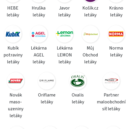
HEBE
Hruška
Javor
Košík.cz
Krásno
letáky
letáky
letáky
letáky
letáky
Kubík
Lékárna
Lékárna
Můj
Norma
potraviny
AGEL
LEMON
Obchod
letáky
letáky
letáky
letáky
letáky
Novák
Oriflame
Oxalis
Partner
maso-
letáky
letáky
maloobchodní
uzeniny
síť letáky
letáky