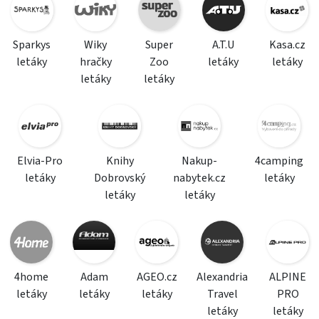
Sparkys
Wiky
Super
A.T.U
Kasa.cz
letáky
hračky
Zoo
letáky
letáky
letáky
letáky
Elvia-Pro
Knihy
Nakup-
4camping
letáky
Dobrovský
nabytek.cz
letáky
letáky
letáky
4home
Adam
AGEO.cz
Alexandria
ALPINE
letáky
letáky
letáky
Travel
PRO
letáky
letáky