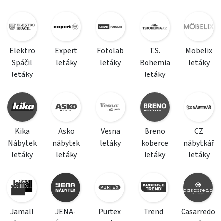
Elektro
Expert
Fotolab
T.S.
Mobelix
Spáčil
letáky
letáky
Bohemia
letáky
letáky
letáky
Kika
Asko
Vesna
Breno
CZ
Nábytek
nábytek
letáky
koberce
nábytkář
letáky
letáky
letáky
letáky
Jamall
JENA-
Purtex
Trend
Casarredo