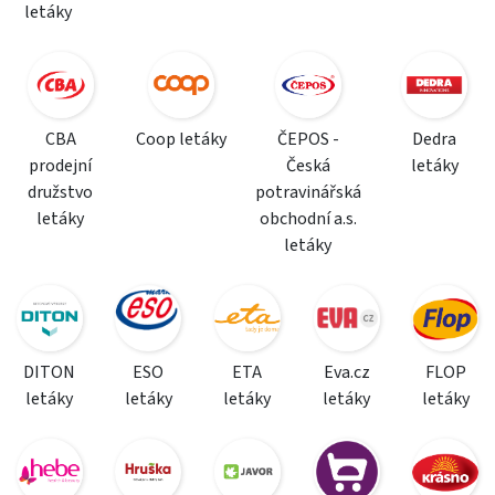
letáky
CBA
Coop letáky
ČEPOS -
Dedra
prodejní
Česká
letáky
družstvo
potravinářská
letáky
obchodní a.s.
letáky
DITON
ESO
ETA
Eva.cz
FLOP
letáky
letáky
letáky
letáky
letáky