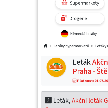
Supermarkety
Drogerie
Německé letáky
Letáky hypermarketů
Letáky 
Leták
Akční
Praha - Št
Platnost: 01.07.20
Leták,
Akční leták G