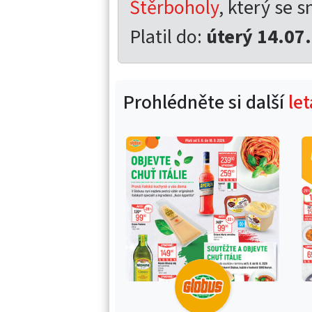
Štěrboholy
, který se s
Platil do:
úterý 14.07
Prohlédněte si další
le