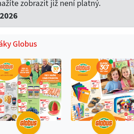
nažíte zobrazit již není platný.
.2026
táky Globus