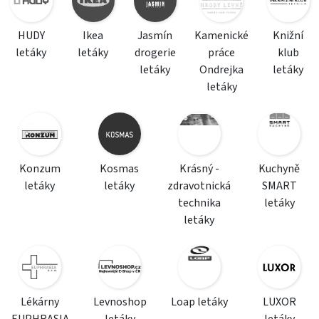
HUDY
Ikea
Jasmín
Kamenické
Knižní
letáky
letáky
drogerie
práce
klub
letáky
Ondrejka
letáky
letáky
Konzum
Kosmas
Krásný -
Kuchyně
letáky
letáky
zdravotnická
SMART
technika
letáky
letáky
Lékárny
Levnoshop
Loap letáky
LUXOR