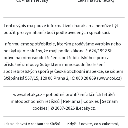
CoPharm letáky
Lekárna AVE letáky
Tento výpis má pouze informativní charakter a nemůže být
použit pro vymáhání zboží podle uvedených specifikací.
Informujeme spotřebitele, kterým prodáváme výrobky nebo
poskytujeme služby, že mají podle zákona č. 624/1992 Sb.
právo na mimosoudní řešení spotřebitelského sporu z
příslušné smlouvy. Subjektem mimosoudního řešení
spotřebitelských sporů je Česká obchodní inspekce, se sídlem
Štěpánská 567/15, 120 00 Praha 2, IČ: 000 20 869 (
www.coi.cz
).
www.iletaky.cz - pohodlné prohlížení akčních letáků
maloobchodních řetězců
|
Reklama
|
Cookies
|
Seznam
cookies
|
© 2007-2026 iLetaky.cz.
Jak se chovat v restauraci: Slušní
Když už nevíte, co s cuketami,