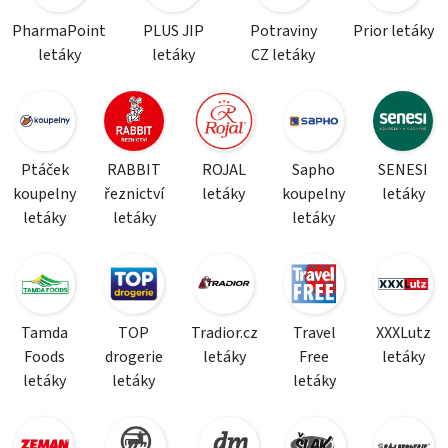
PharmaPoint
PLUS JIP
Potraviny
Prior letáky
letáky
letáky
CZ letáky
Ptáček
RABBIT
ROJAL
Sapho
SENESI
koupelny
řeznictví
letáky
koupelny
letáky
letáky
letáky
letáky
Tamda
TOP
Tradior.cz
Travel
XXXLutz
Foods
drogerie
letáky
Free
letáky
letáky
letáky
letáky