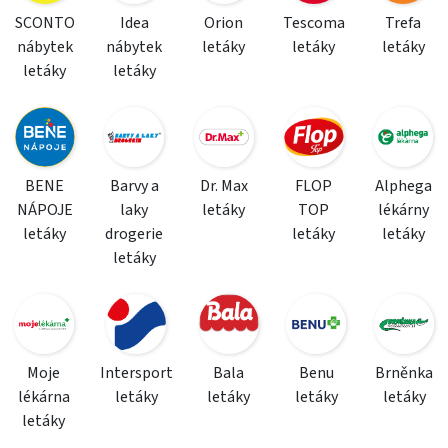
SCONTO
Idea
Orion
Tescoma
Trefa
nábytek
nábytek
letáky
letáky
letáky
letáky
letáky
BENE
Barvy a
Dr. Max
FLOP
Alphega
NÁPOJE
laky
letáky
TOP
lékárny
letáky
drogerie
letáky
letáky
letáky
Moje
Intersport
Bala
Benu
Brněnka
lékárna
letáky
letáky
letáky
letáky
letáky