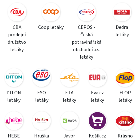
CBA
Coop letáky
ČEPOS -
Dedra
prodejní
Česká
letáky
družstvo
potravinářská
letáky
obchodní a.s.
letáky
DITON
ESO
ETA
Eva.cz
FLOP
letáky
letáky
letáky
letáky
letáky
HEBE
Hruška
Javor
Košík.cz
Krásno