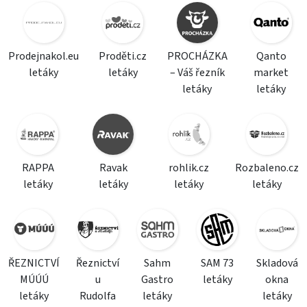
Prodejnakol.eu
Proděti.cz
PROCHÁZKA
Qanto
letáky
letáky
– Váš řezník
market
letáky
letáky
RAPPA
Ravak
rohlik.cz
Rozbaleno.cz
letáky
letáky
letáky
letáky
ŘEZNICTVÍ
Řeznictví
Sahm
SAM 73
Skladová
MÚÚÚ
u
Gastro
letáky
okna
letáky
Rudolfa
letáky
letáky