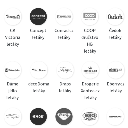
CK
Concept
Conrad.cz
COOP
Čedok
Victoria
letáky
letáky
družstvo
letáky
letáky
HB
letáky
Dáme
decoDoma
Draps
Drogerie
Eberry.cz
jídlo
letáky
letáky
Xantea.cz
letáky
letáky
letáky