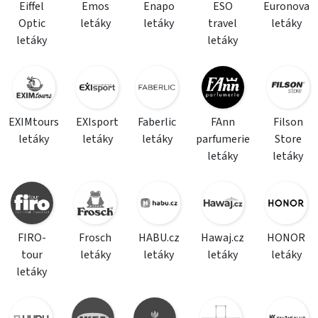
Eiffel
Emos
Enapo
ESO
Euronova
Optic
letáky
letáky
travel
letáky
letáky
letáky
EXIMtours
EXIsport
Faberlic
FAnn
Filson
letáky
letáky
letáky
parfumerie
Store
letáky
letáky
FIRO-
Frosch
HABU.cz
Hawaj.cz
HONOR
tour
letáky
letáky
letáky
letáky
letáky