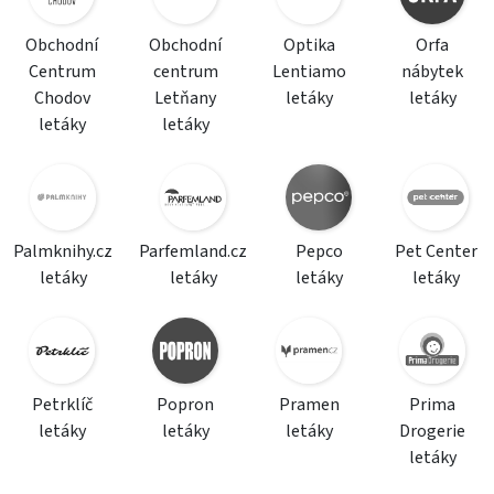
Obchodní
Obchodní
Optika
Orfa
Centrum
centrum
Lentiamo
nábytek
Chodov
Letňany
letáky
letáky
letáky
letáky
Palmknihy.cz
Parfemland.cz
Pepco
Pet Center
letáky
letáky
letáky
letáky
Petrklíč
Popron
Pramen
Prima
letáky
letáky
letáky
Drogerie
letáky