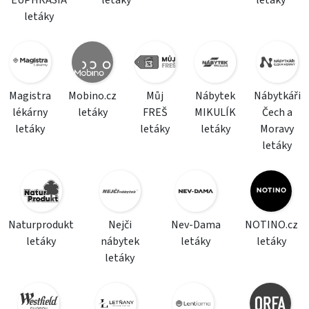
EUPHRASIA
letáky
letáky
letáky
Magistra
Mobino.cz
Můj
Nábytek
Nábytkáři
lékárny
letáky
FREŠ
MIKULÍK
Čech a
letáky
letáky
letáky
Moravy
letáky
Naturprodukt
Nejči
Nev-Dama
NOTINO.cz
letáky
nábytek
letáky
letáky
letáky