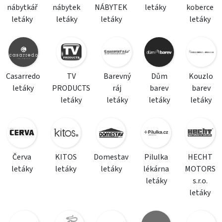
nábytkář
nábytek
NÁBYTEK
letáky
koberce
letáky
letáky
letáky
letáky
Casarredo
TV
Barevný
Dům
Kouzlo
letáky
PRODUCTS
ráj
barev
barev
letáky
letáky
letáky
letáky
Červa
KITOS
Domestav
Pilulka
HECHT
letáky
letáky
letáky
lékárna
MOTORS
letáky
s.r.o.
letáky