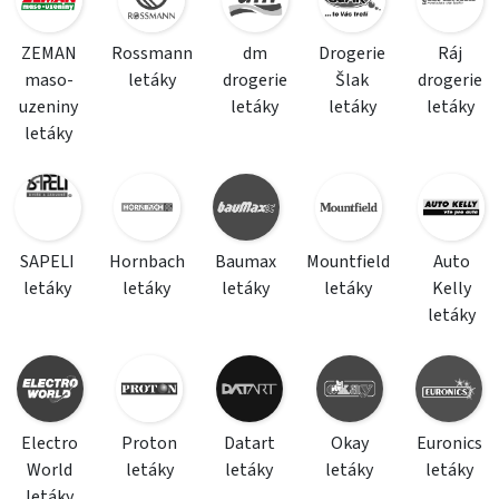
ZEMAN
Rossmann
dm
Drogerie
Ráj
maso-
letáky
drogerie
Šlak
drogerie
uzeniny
letáky
letáky
letáky
letáky
SAPELI
Hornbach
Baumax
Mountfield
Auto
letáky
letáky
letáky
letáky
Kelly
letáky
Electro
Proton
Datart
Okay
Euronics
World
letáky
letáky
letáky
letáky
letáky