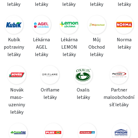
letáky
letáky
letáky
letáky
letáky
Kubík
Lékárna
Lékárna
Můj
Norma
potraviny
AGEL
LEMON
Obchod
letáky
letáky
letáky
letáky
letáky
Novák
Oriflame
Oxalis
Partner
maso-
letáky
letáky
maloobchodní
uzeniny
síť letáky
letáky