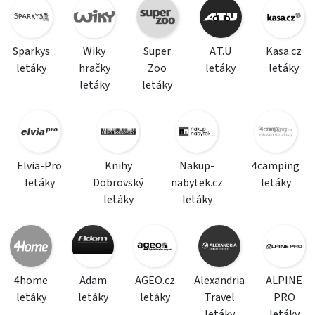
Sparkys
Wiky
Super
A.T.U
Kasa.cz
letáky
hračky
Zoo
letáky
letáky
letáky
letáky
Elvia-Pro
Knihy
Nakup-
4camping
letáky
Dobrovský
nabytek.cz
letáky
letáky
letáky
4home
Adam
AGEO.cz
Alexandria
ALPINE
letáky
letáky
letáky
Travel
PRO
letáky
letáky