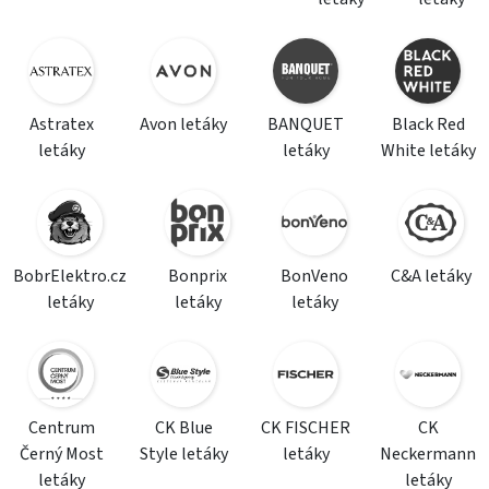
Astratex
Avon letáky
BANQUET
Black Red
letáky
letáky
White letáky
BobrElektro.cz
Bonprix
BonVeno
C&A letáky
letáky
letáky
letáky
Centrum
CK Blue
CK FISCHER
CK
Černý Most
Style letáky
letáky
Neckermann
letáky
letáky