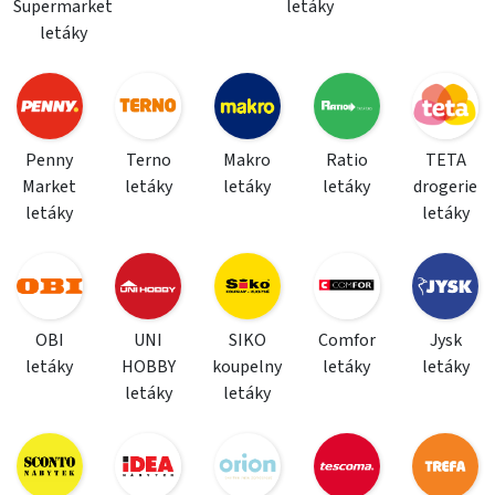
Supermarket
letáky
letáky
Penny
Terno
Makro
Ratio
TETA
Market
letáky
letáky
letáky
drogerie
letáky
letáky
OBI
UNI
SIKO
Comfor
Jysk
letáky
HOBBY
koupelny
letáky
letáky
letáky
letáky