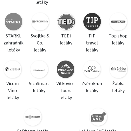
letáky
STARKL
Svojtka &
TEDi
TIP
Top shop
zahradník
Co.
letáky
travel
letáky
letáky
letáky
letáky
Vicom
VitaSmart
Vítkovice
Zvěrokruh
Žabka
Víno
letáky
Tours
letáky
letáky
letáky
letáky