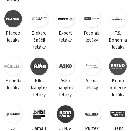
Planeo
Elektro
Expert
Fotolab
T.S.
letáky
Spáčil
letáky
letáky
Bohemia
letáky
letáky
Mobelix
Kika
Asko
Vesna
Breno
letáky
Nábytek
nábytek
letáky
koberce
letáky
letáky
letáky
CZ
Jamall
JENA-
Purtex
Trend