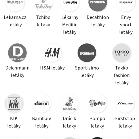
Lekarna.cz
Tchibo
Lékarny
Decathlon
Envy
letáky
letáky
Medifin
letáky
sport
letáky
letáky
Deichmann
H&M letáky
Sportisimo
Takko
letáky
letáky
fashion
letáky
KIK
Bambule
Dráčik
Pompo
Firststop
letáky
letáky
letáky
letáky
letáky