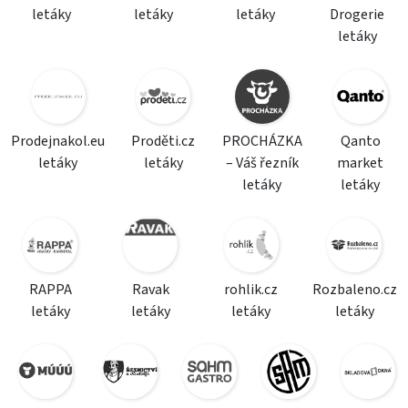
letáky
letáky
letáky
Drogerie
letáky
Prodejnakol.eu
Proděti.cz
PROCHÁZKA
Qanto
letáky
letáky
– Váš řezník
market
letáky
letáky
RAPPA
Ravak
rohlik.cz
Rozbaleno.cz
letáky
letáky
letáky
letáky