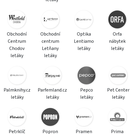
Obchodní
Obchodní
Optika
Orfa
Centrum
centrum
Lentiamo
nábytek
Chodov
Letňany
letáky
letáky
letáky
letáky
Palmknihy.cz
Parfemland.cz
Pepco
Pet Center
letáky
letáky
letáky
letáky
Petrklíč
Popron
Pramen
Prima