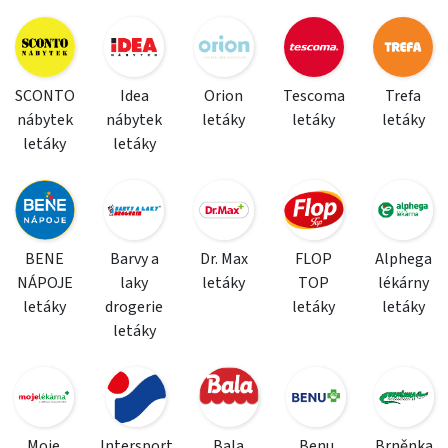
SCONTO
Idea
Orion
Tescoma
Trefa
nábytek
nábytek
letáky
letáky
letáky
letáky
letáky
BENE
Barvy a
Dr. Max
FLOP
Alphega
NÁPOJE
laky
letáky
TOP
lékárny
letáky
drogerie
letáky
letáky
letáky
Moje
Intersport
Bala
Benu
Brněnka