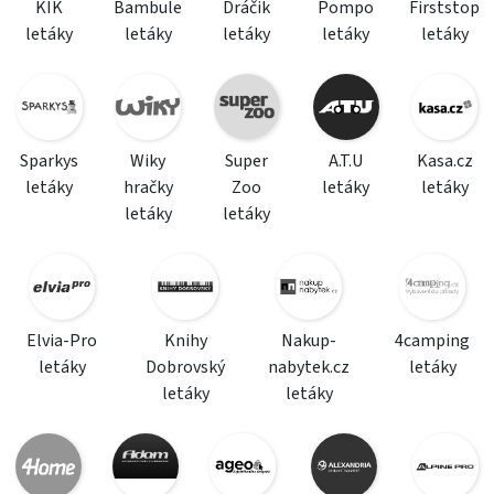
KIK
Bambule
Dráčik
Pompo
Firststop
letáky
letáky
letáky
letáky
letáky
Sparkys
Wiky
Super
A.T.U
Kasa.cz
letáky
hračky
Zoo
letáky
letáky
letáky
letáky
Elvia-Pro
Knihy
Nakup-
4camping
letáky
Dobrovský
nabytek.cz
letáky
letáky
letáky