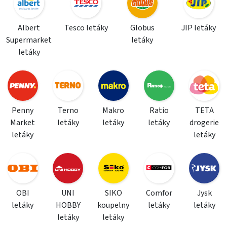
Albert
Tesco letáky
Globus
JIP letáky
Supermarket
letáky
letáky
Penny
Terno
Makro
Ratio
TETA
Market
letáky
letáky
letáky
drogerie
letáky
letáky
OBI
UNI
SIKO
Comfor
Jysk
letáky
HOBBY
koupelny
letáky
letáky
letáky
letáky