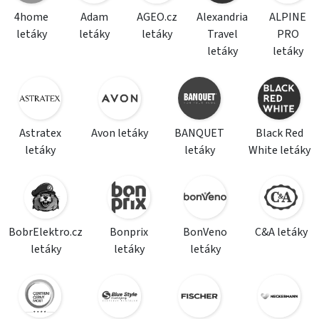
4home
Adam
AGEO.cz
Alexandria
ALPINE
letáky
letáky
letáky
Travel
PRO
letáky
letáky
Astratex
Avon letáky
BANQUET
Black Red
letáky
letáky
White letáky
BobrElektro.cz
Bonprix
BonVeno
C&A letáky
letáky
letáky
letáky