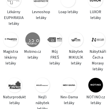
Lékárny
Levnoshop
Loap letáky
LUXOR
EUPHRASIA
letáky
letáky
letáky
Magistra
Mobino.cz
Můj
Nábytek
Nábytkáři
lékárny
letáky
FREŠ
MIKULÍK
Čech a
letáky
letáky
letáky
Moravy
letáky
Naturprodukt
Nejči
Nev-Dama
NOTINO.cz
letáky
nábytek
letáky
letáky
letáky