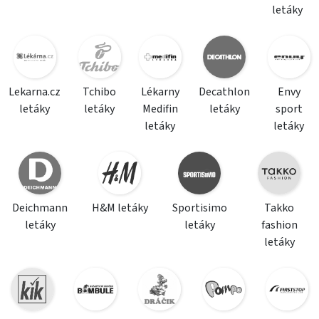
letáky
Lekarna.cz
Tchibo
Lékarny
Decathlon
Envy
letáky
letáky
Medifin
letáky
sport
letáky
letáky
Deichmann
H&M letáky
Sportisimo
Takko
letáky
letáky
fashion
letáky