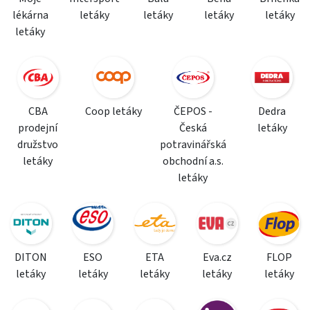
lékárna
letáky
letáky
letáky
letáky
letáky
CBA
Coop letáky
ČEPOS -
Dedra
prodejní
Česká
letáky
družstvo
potravinářská
letáky
obchodní a.s.
letáky
DITON
ESO
ETA
Eva.cz
FLOP
letáky
letáky
letáky
letáky
letáky