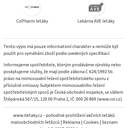
CoPharm letáky
Lekárna AVE letáky
Tento výpis má pouze informativní charakter a nemůže být
použit pro vymáhání zboží podle uvedených specifikací.
Informujeme spotřebitele, kterým prodáváme výrobky nebo
poskytujeme služby, že mají podle zákona č. 624/1992 Sb.
právo na mimosoudní řešení spotřebitelského sporu z
příslušné smlouvy. Subjektem mimosoudního řešení
spotřebitelských sporů je Česká obchodní inspekce, se sídlem
Štěpánská 567/15, 120 00 Praha 2, IČ: 000 20 869 (
www.coi.cz
).
www.iletaky.cz - pohodlné prohlížení akčních letáků
maloobchodních řetězců
|
Reklama
|
Cookies
|
Seznam