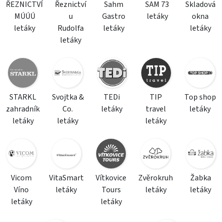
ŘEZNICTVÍ
Řeznictví
Sahm
SAM 73
Skladová
MÚÚÚ
u
Gastro
letáky
okna
letáky
Rudolfa
letáky
letáky
letáky
STARKL
Svojtka &
TEDi
TIP
Top shop
zahradník
Co.
letáky
travel
letáky
letáky
letáky
letáky
Vicom
VitaSmart
Vítkovice
Zvěrokruh
Žabka
Víno
letáky
Tours
letáky
letáky
letáky
letáky