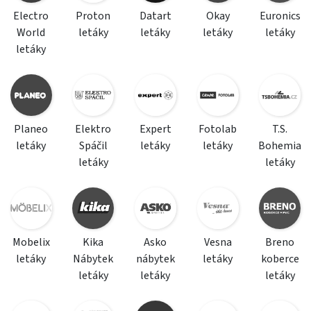
Electro
Proton
Datart
Okay
Euronics
World
letáky
letáky
letáky
letáky
letáky
Planeo
Elektro
Expert
Fotolab
T.S.
letáky
Spáčil
letáky
letáky
Bohemia
letáky
letáky
Mobelix
Kika
Asko
Vesna
Breno
letáky
Nábytek
nábytek
letáky
koberce
letáky
letáky
letáky