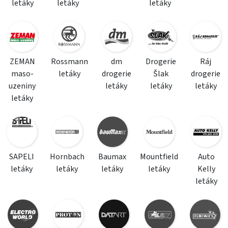
letáky
letáky
letáky
ZEMAN
Rossmann
dm
Drogerie
Ráj
maso-
letáky
drogerie
Šlak
drogerie
uzeniny
letáky
letáky
letáky
letáky
SAPELI
Hornbach
Baumax
Mountfield
Auto
letáky
letáky
letáky
letáky
Kelly
letáky