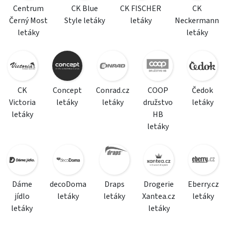
Centrum
CK Blue
CK FISCHER
CK
Černý Most
Style letáky
letáky
Neckermann
letáky
letáky
CK
Concept
Conrad.cz
COOP
Čedok
Victoria
letáky
letáky
družstvo
letáky
letáky
HB
letáky
Dáme
decoDoma
Draps
Drogerie
Eberry.cz
jídlo
letáky
letáky
Xantea.cz
letáky
letáky
letáky