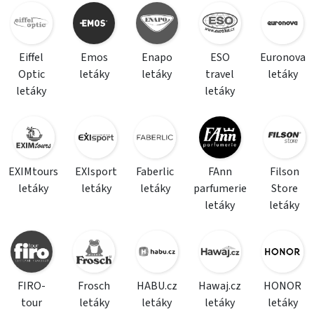
Eiffel
Emos
Enapo
ESO
Euronova
Optic
letáky
letáky
travel
letáky
letáky
letáky
EXIMtours
EXIsport
Faberlic
FAnn
Filson
letáky
letáky
letáky
parfumerie
Store
letáky
letáky
FIRO-
Frosch
HABU.cz
Hawaj.cz
HONOR
tour
letáky
letáky
letáky
letáky