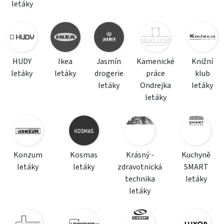
letáky
HUDY
Ikea
Jasmín
Kamenické
Knižní
letáky
letáky
drogerie
práce
klub
letáky
Ondrejka
letáky
letáky
Konzum
Kosmas
Krásný -
Kuchyně
letáky
letáky
zdravotnická
SMART
technika
letáky
letáky