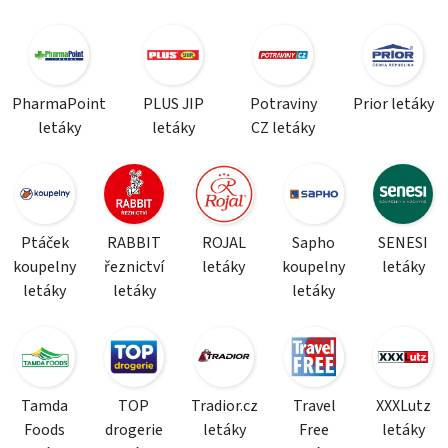
PharmaPoint
PLUS JIP
Potraviny
Prior letáky
letáky
letáky
CZ letáky
Ptáček
RABBIT
ROJAL
Sapho
SENESI
koupelny
řeznictví
letáky
koupelny
letáky
letáky
letáky
letáky
Tamda
TOP
Tradior.cz
Travel
XXXLutz
Foods
drogerie
letáky
Free
letáky