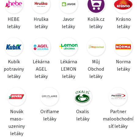
HEBE
Hruška
Javor
Košík.cz
Krásno
letáky
letáky
letáky
letáky
letáky
Kubík
Lékárna
Lékárna
Můj
Norma
potraviny
AGEL
LEMON
Obchod
letáky
letáky
letáky
letáky
letáky
Novák
Oriflame
Oxalis
Partner
maso-
letáky
letáky
maloobchodní
uzeniny
síť letáky
letáky