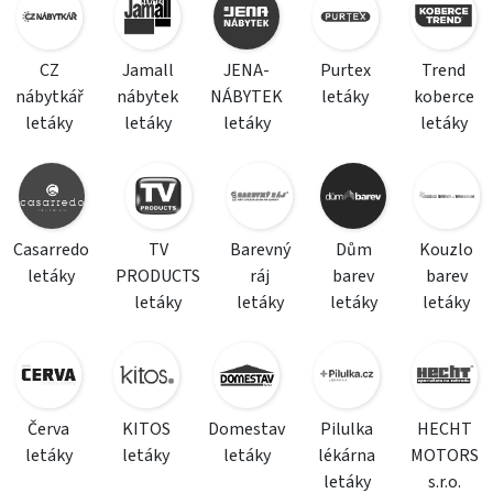
CZ
Jamall
JENA-
Purtex
Trend
nábytkář
nábytek
NÁBYTEK
letáky
koberce
letáky
letáky
letáky
letáky
Casarredo
TV
Barevný
Dům
Kouzlo
letáky
PRODUCTS
ráj
barev
barev
letáky
letáky
letáky
letáky
Červa
KITOS
Domestav
Pilulka
HECHT
letáky
letáky
letáky
lékárna
MOTORS
letáky
s.r.o.