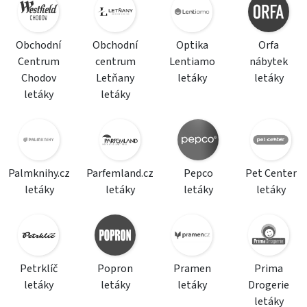
Obchodní
Obchodní
Optika
Orfa
Centrum
centrum
Lentiamo
nábytek
Chodov
Letňany
letáky
letáky
letáky
letáky
Palmknihy.cz
Parfemland.cz
Pepco
Pet Center
letáky
letáky
letáky
letáky
Petrklíč
Popron
Pramen
Prima
letáky
letáky
letáky
Drogerie
letáky