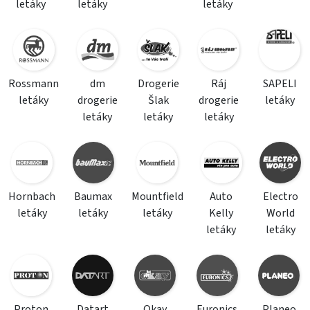
letáky
letáky
letáky
Rossmann
dm
Drogerie
Ráj
SAPELI
letáky
drogerie
Šlak
drogerie
letáky
letáky
letáky
letáky
Hornbach
Baumax
Mountfield
Auto
Electro
letáky
letáky
letáky
Kelly
World
letáky
letáky
Proton
Datart
Okay
Euronics
Planeo