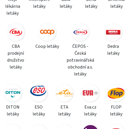
lékárna
letáky
letáky
letáky
letáky
letáky
CBA
Coop letáky
ČEPOS -
Dedra
prodejní
Česká
letáky
družstvo
potravinářská
letáky
obchodní a.s.
letáky
DITON
ESO
ETA
Eva.cz
FLOP
letáky
letáky
letáky
letáky
letáky