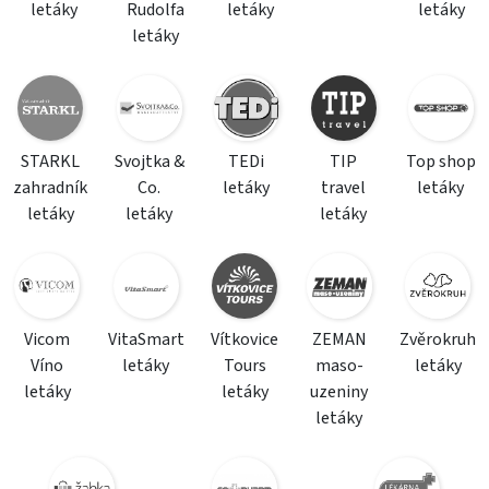
letáky
Rudolfa
letáky
letáky
letáky
STARKL
Svojtka &
TEDi
TIP
Top shop
zahradník
Co.
letáky
travel
letáky
letáky
letáky
letáky
Vicom
VitaSmart
Vítkovice
ZEMAN
Zvěrokruh
Víno
letáky
Tours
maso-
letáky
letáky
letáky
uzeniny
letáky