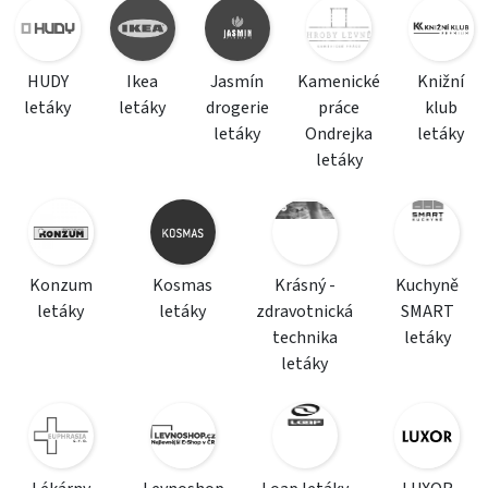
HUDY
Ikea
Jasmín
Kamenické
Knižní
letáky
letáky
drogerie
práce
klub
letáky
Ondrejka
letáky
letáky
Konzum
Kosmas
Krásný -
Kuchyně
letáky
letáky
zdravotnická
SMART
technika
letáky
letáky