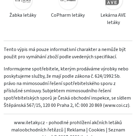
Žabka letáky
CoPharm letáky
Lekárna AVE
letáky
Tento výpis má pouze informativní charakter a nemůže být
použit pro vymáhání zboží podle uvedených specifikací.
Informujeme spotřebitele, kterým prodáváme výrobky nebo
poskytujeme služby, že mají podle zákona č. 624/1992 Sb.
právo na mimosoudní řešení spotřebitelského sporu z
příslušné smlouvy. Subjektem mimosoudního řešení
spotřebitelských sporů je Česká obchodní inspekce, se sídlem
Štěpánská 567/15, 120 00 Praha 2, IČ: 000 20 869 (
www.coi.cz
).
www.iletaky.cz - pohodlné prohlížení akčních letáků
maloobchodních řetězců
|
Reklama
|
Cookies
|
Seznam