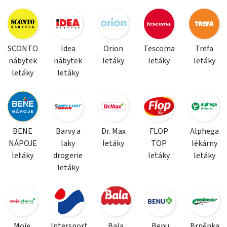
SCONTO
Idea
Orion
Tescoma
Trefa
nábytek
nábytek
letáky
letáky
letáky
letáky
letáky
BENE
Barvy a
Dr. Max
FLOP
Alphega
NÁPOJE
laky
letáky
TOP
lékárny
letáky
drogerie
letáky
letáky
letáky
Moje
Intersport
Bala
Benu
Brněnka