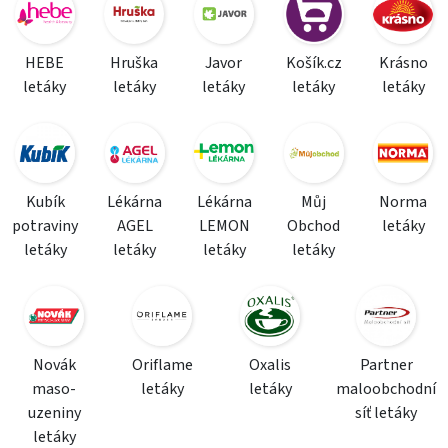
HEBE
Hruška
Javor
Košík.cz
Krásno
letáky
letáky
letáky
letáky
letáky
Kubík
Lékárna
Lékárna
Můj
Norma
potraviny
AGEL
LEMON
Obchod
letáky
letáky
letáky
letáky
letáky
Novák
Oriflame
Oxalis
Partner
maso-
letáky
letáky
maloobchodní
uzeniny
síť letáky
letáky