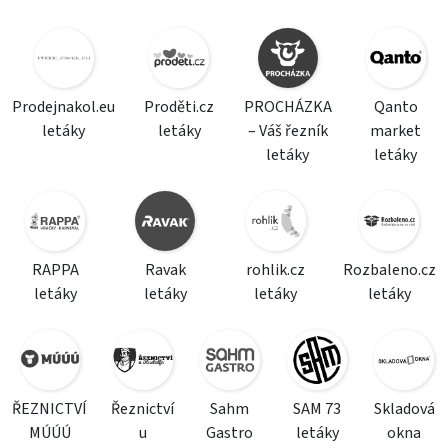
Prodejnakol.eu
Proděti.cz
PROCHÁZKA
Qanto
letáky
letáky
– Váš řezník
market
letáky
letáky
RAPPA
Ravak
rohlik.cz
Rozbaleno.cz
letáky
letáky
letáky
letáky
ŘEZNICTVÍ
Řeznictví
Sahm
SAM 73
Skladová
MÚÚÚ
u
Gastro
letáky
okna