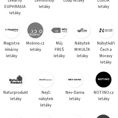
Lékárny
Levnoshop
Loap letáky
LUXOR
EUPHRASIA
letáky
letáky
letáky
Magistra
Mobino.cz
Můj
Nábytek
Nábytkáři
lékárny
letáky
FREŠ
MIKULÍK
Čech a
letáky
letáky
letáky
Moravy
letáky
Naturprodukt
Nejči
Nev-Dama
NOTINO.cz
letáky
nábytek
letáky
letáky
letáky