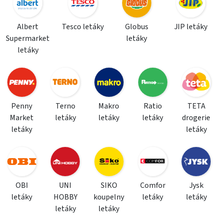
Albert
Tesco letáky
Globus
JIP letáky
Supermarket
letáky
letáky
Penny
Terno
Makro
Ratio
TETA
Market
letáky
letáky
letáky
drogerie
letáky
letáky
OBI
UNI
SIKO
Comfor
Jysk
letáky
HOBBY
koupelny
letáky
letáky
letáky
letáky