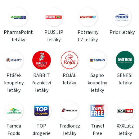
PharmaPoint
PLUS JIP
Potraviny
Prior letáky
letáky
letáky
CZ letáky
Ptáček
RABBIT
ROJAL
Sapho
SENESI
koupelny
řeznictví
letáky
koupelny
letáky
letáky
letáky
letáky
Tamda
TOP
Tradior.cz
Travel
XXXLutz
Foods
drogerie
letáky
Free
letáky