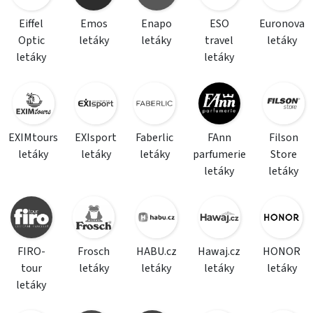
Eiffel
Emos
Enapo
ESO
Euronova
Optic
letáky
letáky
travel
letáky
letáky
letáky
EXIMtours
EXIsport
Faberlic
FAnn
Filson
letáky
letáky
letáky
parfumerie
Store
letáky
letáky
FIRO-
Frosch
HABU.cz
Hawaj.cz
HONOR
tour
letáky
letáky
letáky
letáky
letáky