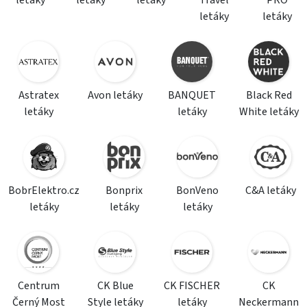
letáky
letáky
letáky
Travel
PRO
letáky
letáky
Astratex
Avon letáky
BANQUET
Black Red
letáky
letáky
White letáky
BobrElektro.cz
Bonprix
BonVeno
C&A letáky
letáky
letáky
letáky
Centrum
CK Blue
CK FISCHER
CK
Černý Most
Style letáky
letáky
Neckermann