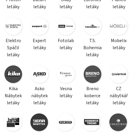
letáky
letáky
letáky
letáky
letáky
Elektro
Expert
Fotolab
T.S.
Mobelix
Spáčil
letáky
letáky
Bohemia
letáky
letáky
letáky
Kika
Asko
Vesna
Breno
CZ
Nábytek
nábytek
letáky
koberce
nábytkář
letáky
letáky
letáky
letáky