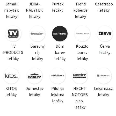
Jamall
JENA-
Purtex
Trend
Casarredo
nábytek
NÁBYTEK
letáky
koberce
letáky
letáky
letáky
letáky
TV
Barevný
Dům
Kouzlo
Červa
PRODUCTS
ráj
barev
barev
letáky
letáky
letáky
letáky
letáky
KITOS
Domestav
Pilulka
HECHT
Lekarna.cz
letáky
letáky
lékárna
MOTORS
letáky
letáky
s.r.o.
letáky