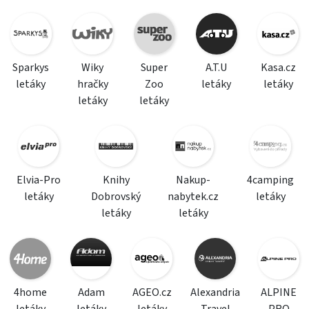
Sparkys
Wiky
Super
A.T.U
Kasa.cz
letáky
hračky
Zoo
letáky
letáky
letáky
letáky
Elvia-Pro
Knihy
Nakup-
4camping
letáky
Dobrovský
nabytek.cz
letáky
letáky
letáky
4home
Adam
AGEO.cz
Alexandria
ALPINE