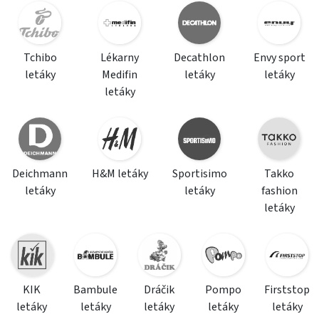
Tchibo
Lékarny
Decathlon
Envy sport
letáky
Medifin
letáky
letáky
letáky
Deichmann
H&M letáky
Sportisimo
Takko
letáky
letáky
fashion
letáky
KIK
Bambule
Dráčik
Pompo
Firststop
letáky
letáky
letáky
letáky
letáky