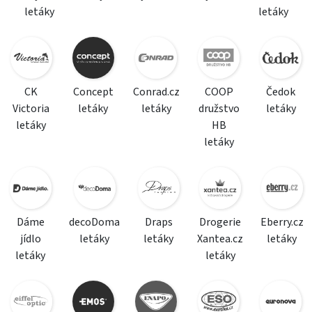
letáky
letáky
CK
Concept
Conrad.cz
COOP
Čedok
Victoria
letáky
letáky
družstvo
letáky
letáky
HB
letáky
Dáme
decoDoma
Draps
Drogerie
Eberry.cz
jídlo
letáky
letáky
Xantea.cz
letáky
letáky
letáky