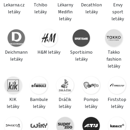
Lekarna.cz
Tchibo
Lékarny
Decathlon
Envy
letáky
letáky
Medifin
letáky
sport
letáky
letáky
Deichmann
H&M letáky
Sportisimo
Takko
letáky
letáky
fashion
letáky
KIK
Bambule
Dráčik
Pompo
Firststop
letáky
letáky
letáky
letáky
letáky