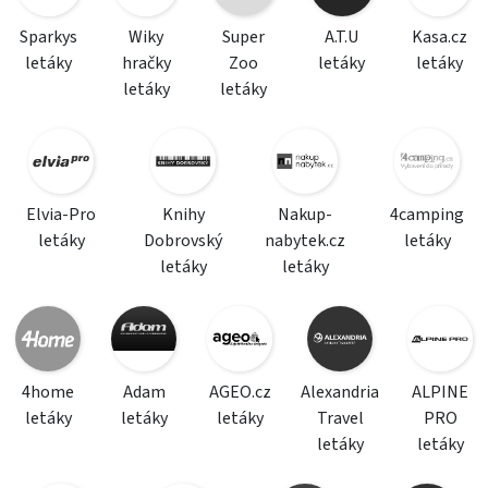
Sparkys
Wiky
Super
A.T.U
Kasa.cz
letáky
hračky
Zoo
letáky
letáky
letáky
letáky
Elvia-Pro
Knihy
Nakup-
4camping
letáky
Dobrovský
nabytek.cz
letáky
letáky
letáky
4home
Adam
AGEO.cz
Alexandria
ALPINE
letáky
letáky
letáky
Travel
PRO
letáky
letáky