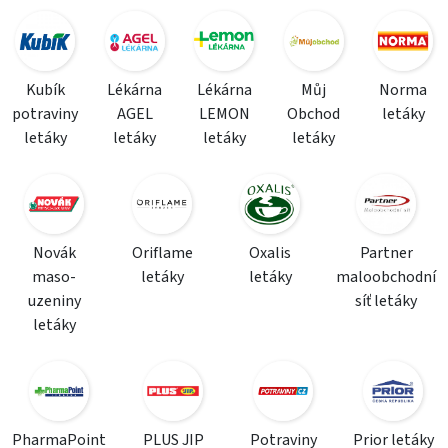
Kubík
Lékárna
Lékárna
Můj
Norma
potraviny
AGEL
LEMON
Obchod
letáky
letáky
letáky
letáky
letáky
Novák
Oriflame
Oxalis
Partner
maso-
letáky
letáky
maloobchodní
uzeniny
síť letáky
letáky
PharmaPoint
PLUS JIP
Potraviny
Prior letáky