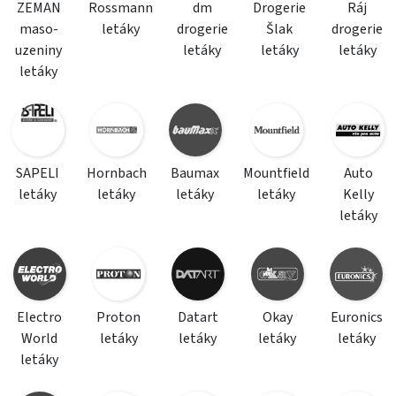
ZEMAN
Rossmann
dm
Drogerie
Ráj
maso-
letáky
drogerie
Šlak
drogerie
uzeniny
letáky
letáky
letáky
letáky
SAPELI
Hornbach
Baumax
Mountfield
Auto
letáky
letáky
letáky
letáky
Kelly
letáky
Electro
Proton
Datart
Okay
Euronics
World
letáky
letáky
letáky
letáky
letáky