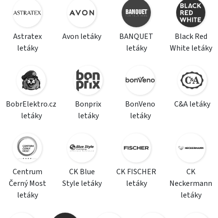
Astratex
Avon letáky
BANQUET
Black Red
letáky
letáky
White letáky
BobrElektro.cz
Bonprix
BonVeno
C&A letáky
letáky
letáky
letáky
Centrum
CK Blue
CK FISCHER
CK
Černý Most
Style letáky
letáky
Neckermann
letáky
letáky