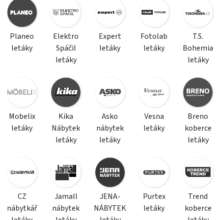
Planeo
Elektro
Expert
Fotolab
T.S.
letáky
Spáčil
letáky
letáky
Bohemia
letáky
letáky
Mobelix
Kika
Asko
Vesna
Breno
letáky
Nábytek
nábytek
letáky
koberce
letáky
letáky
letáky
CZ
Jamall
JENA-
Purtex
Trend
nábytkář
nábytek
NÁBYTEK
letáky
koberce