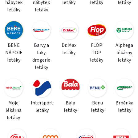
nábytek
nábytek
letáky
letáky
letáky
letáky
letáky
BENE
Barvy a
Dr. Max
FLOP
Alphega
NÁPOJE
laky
letáky
TOP
lékárny
letáky
drogerie
letáky
letáky
letáky
Moje
Intersport
Bala
Benu
Brněnka
lékárna
letáky
letáky
letáky
letáky
letáky