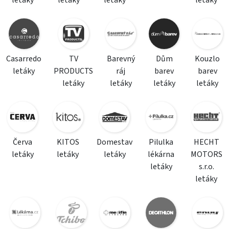
letáky
letáky
letáky
letáky
Casarredo
TV
Barevný
Dům
Kouzlo
letáky
PRODUCTS
ráj
barev
barev
letáky
letáky
letáky
letáky
Červa
KITOS
Domestav
Pilulka
HECHT
letáky
letáky
letáky
lékárna
MOTORS
letáky
s.r.o.
letáky