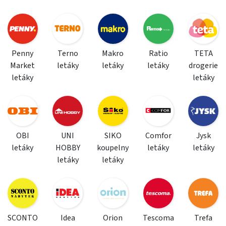
Penny
Terno
Makro
Ratio
TETA
Market
letáky
letáky
letáky
drogerie
letáky
letáky
OBI
UNI
SIKO
Comfor
Jysk
letáky
HOBBY
koupelny
letáky
letáky
letáky
letáky
SCONTO
Idea
Orion
Tescoma
Trefa