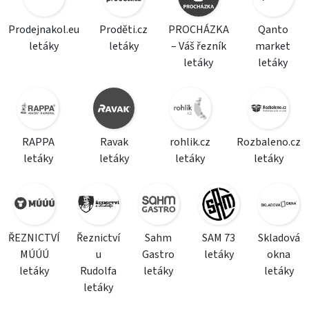
Prodejnakol.eu
Proděti.cz
PROCHÁZKA
Qanto
letáky
letáky
– Váš řezník
market
letáky
letáky
RAPPA
Ravak
rohlik.cz
Rozbaleno.cz
letáky
letáky
letáky
letáky
ŘEZNICTVÍ
Řeznictví
Sahm
SAM 73
Skladová
MÚÚÚ
u
Gastro
letáky
okna
letáky
Rudolfa
letáky
letáky
letáky