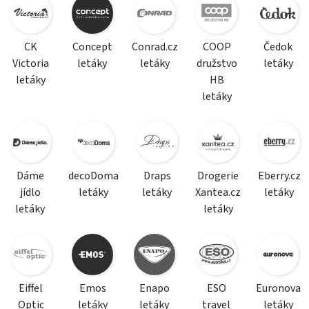
CK
Concept
Conrad.cz
COOP
Čedok
Victoria
letáky
letáky
družstvo
letáky
letáky
HB
letáky
Dáme
decoDoma
Draps
Drogerie
Eberry.cz
jídlo
letáky
letáky
Xantea.cz
letáky
letáky
letáky
Eiffel
Emos
Enapo
ESO
Euronova
Optic
letáky
letáky
travel
letáky