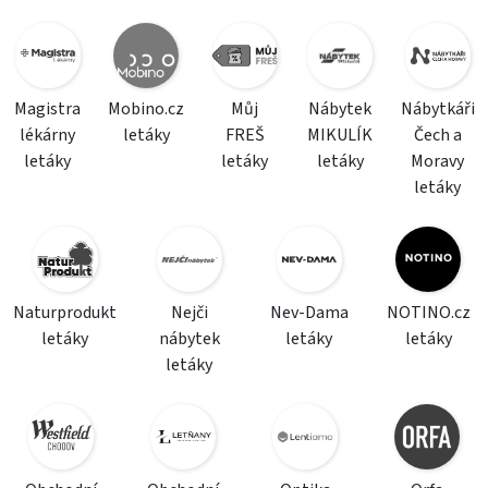
Magistra
Mobino.cz
Můj
Nábytek
Nábytkáři
lékárny
letáky
FREŠ
MIKULÍK
Čech a
letáky
letáky
letáky
Moravy
letáky
Naturprodukt
Nejči
Nev-Dama
NOTINO.cz
letáky
nábytek
letáky
letáky
letáky