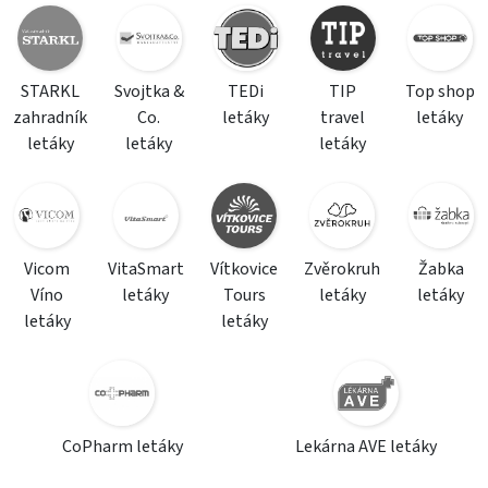
STARKL
Svojtka &
TEDi
TIP
Top shop
zahradník
Co.
letáky
travel
letáky
letáky
letáky
letáky
Vicom
VitaSmart
Vítkovice
Zvěrokruh
Žabka
Víno
letáky
Tours
letáky
letáky
letáky
letáky
CoPharm letáky
Lekárna AVE letáky