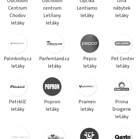
Obchodní
Obchodní
Optika
Orfa
Centrum
centrum
Lentiamo
nábytek
Chodov
Letňany
letáky
letáky
letáky
letáky
Palmknihy.cz
Parfemland.cz
Pepco
Pet Center
letáky
letáky
letáky
letáky
Petrklíč
Popron
Pramen
Prima
letáky
letáky
letáky
Drogerie
letáky