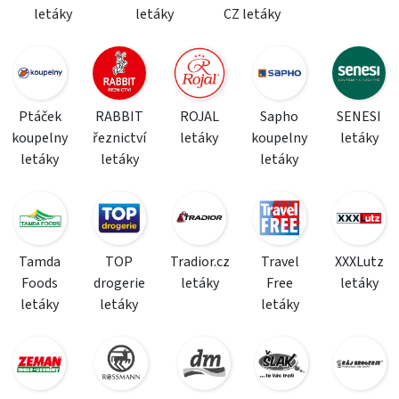
letáky
letáky
CZ letáky
Ptáček
RABBIT
ROJAL
Sapho
SENESI
koupelny
řeznictví
letáky
koupelny
letáky
letáky
letáky
letáky
Tamda
TOP
Tradior.cz
Travel
XXXLutz
Foods
drogerie
letáky
Free
letáky
letáky
letáky
letáky