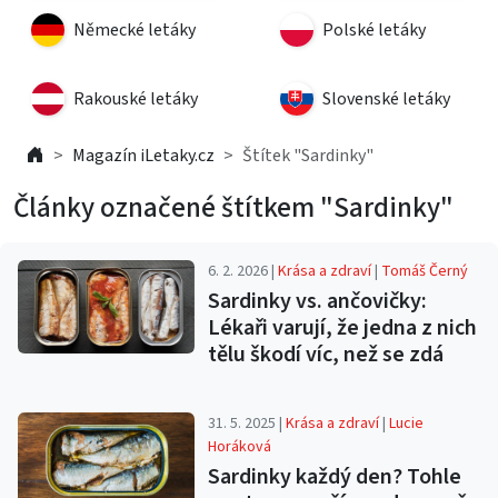
Německé letáky
Polské letáky
Rakouské letáky
Slovenské letáky
Magazín iLetaky.cz
Štítek "Sardinky"
Články označené štítkem "Sardinky"
6. 2. 2026 |
Krása a zdraví
|
Tomáš Černý
Sardinky vs. ančovičky:
Lékaři varují, že jedna z nich
tělu škodí víc, než se zdá
31. 5. 2025 |
Krása a zdraví
|
Lucie
Horáková
Sardinky každý den? Tohle