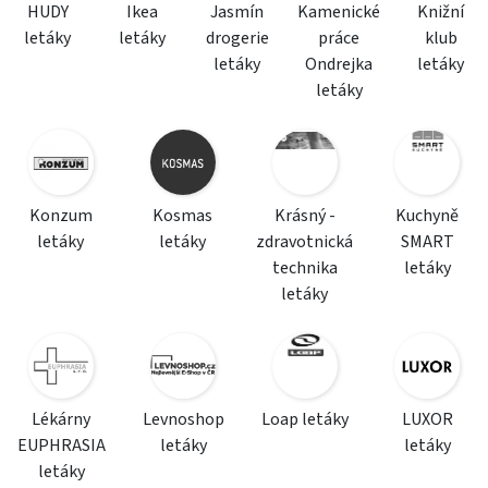
HUDY
Ikea
Jasmín
Kamenické
Knižní
letáky
letáky
drogerie
práce
klub
letáky
Ondrejka
letáky
letáky
Konzum
Kosmas
Krásný -
Kuchyně
letáky
letáky
zdravotnická
SMART
technika
letáky
letáky
Lékárny
Levnoshop
Loap letáky
LUXOR
EUPHRASIA
letáky
letáky
letáky