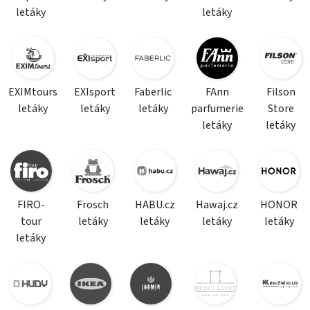
letáky
letáky
EXIMtours
EXIsport
Faberlic
FAnn
Filson
letáky
letáky
letáky
parfumerie
Store
letáky
letáky
FIRO-
Frosch
HABU.cz
Hawaj.cz
HONOR
tour
letáky
letáky
letáky
letáky
letáky