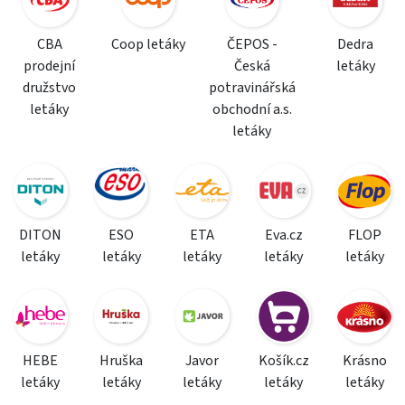
CBA
Coop letáky
ČEPOS -
Dedra
prodejní
Česká
letáky
družstvo
potravinářská
letáky
obchodní a.s.
letáky
DITON
ESO
ETA
Eva.cz
FLOP
letáky
letáky
letáky
letáky
letáky
HEBE
Hruška
Javor
Košík.cz
Krásno
letáky
letáky
letáky
letáky
letáky