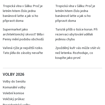
Tropická vlna v šálku: Proč je
Tropická vlna v šálku: Proč je
letním hitem číslo jedna
letním hitem číslo jedna
banánové latte a jak si ho
banánové latte a jak si ho
připravit doma
připravit doma
Supermarket jako
Turisté přišli o tisíce korun. Při
architektonický skvost? Billa i
rezervaci ubytování udělali
Penny mění podobu obchodů
jedinou chybu
Vařená rýže je největší riziko.
Zpožděný kufr vás může stát víc
Tato jídla do zásoby nevařte
než letenka. Rozhoduje, co
koupíte jako první
VOLBY 2026
Volby do Senátu
Komunální volby
Volební komise
Voličský průkaz