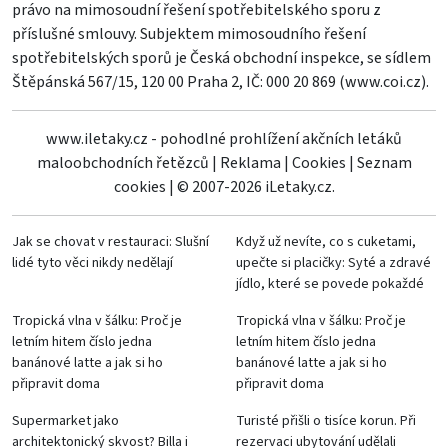
právo na mimosoudní řešení spotřebitelského sporu z
příslušné smlouvy. Subjektem mimosoudního řešení
spotřebitelských sporů je Česká obchodní inspekce, se sídlem
Štěpánská 567/15, 120 00 Praha 2, IČ: 000 20 869 (
www.coi.cz
).
www.iletaky.cz - pohodlné prohlížení akčních letáků
maloobchodních řetězců
|
Reklama
|
Cookies
|
Seznam
cookies
|
© 2007-2026 iLetaky.cz.
Jak se chovat v restauraci: Slušní
Když už nevíte, co s cuketami,
lidé tyto věci nikdy nedělají
upečte si placičky: Syté a zdravé
jídlo, které se povede pokaždé
Tropická vlna v šálku: Proč je
Tropická vlna v šálku: Proč je
letním hitem číslo jedna
letním hitem číslo jedna
banánové latte a jak si ho
banánové latte a jak si ho
připravit doma
připravit doma
Supermarket jako
Turisté přišli o tisíce korun. Při
architektonický skvost? Billa i
rezervaci ubytování udělali