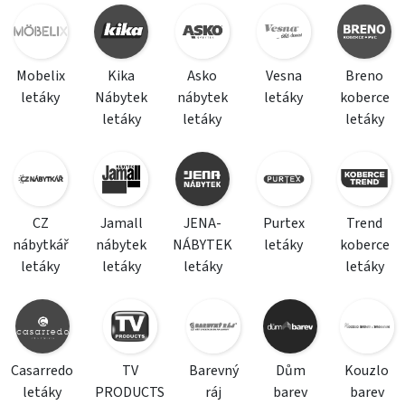
Mobelix
Kika
Asko
Vesna
Breno
letáky
Nábytek
nábytek
letáky
koberce
letáky
letáky
letáky
CZ
Jamall
JENA-
Purtex
Trend
nábytkář
nábytek
NÁBYTEK
letáky
koberce
letáky
letáky
letáky
letáky
Casarredo
TV
Barevný
Dům
Kouzlo
letáky
PRODUCTS
ráj
barev
barev