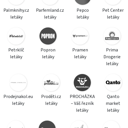
Palmknihy.cz
Parfemland.cz
Pepco
Pet Center
letáky
letáky
letáky
letáky
Petrklíč
Popron
Pramen
Prima
letáky
letáky
letáky
Drogerie
letáky
Prodejnakol.eu
Proděti.cz
PROCHÁZKA
Qanto
letáky
letáky
– Váš řezník
market
letáky
letáky