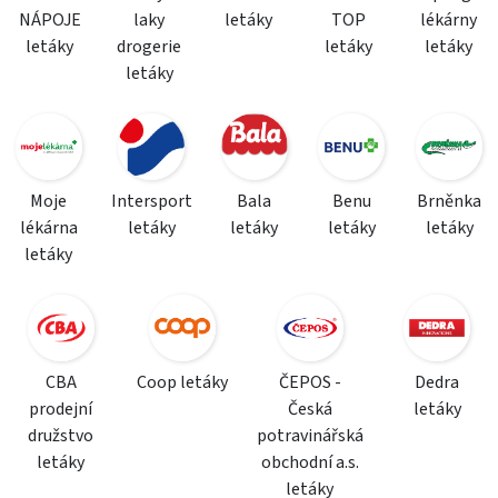
NÁPOJE
laky
letáky
TOP
lékárny
letáky
drogerie
letáky
letáky
letáky
Moje
Intersport
Bala
Benu
Brněnka
lékárna
letáky
letáky
letáky
letáky
letáky
CBA
Coop letáky
ČEPOS -
Dedra
prodejní
Česká
letáky
družstvo
potravinářská
letáky
obchodní a.s.
letáky