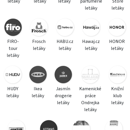
letáky
letáky
letáky
parfumerie
Store
letáky
letáky
FIRO-
Frosch
HABU.cz
Hawaj.cz
HONOR
tour
letáky
letáky
letáky
letáky
letáky
HUDY
Ikea
Jasmín
Kamenické
Knižní
letáky
letáky
drogerie
práce
klub
letáky
Ondrejka
letáky
letáky