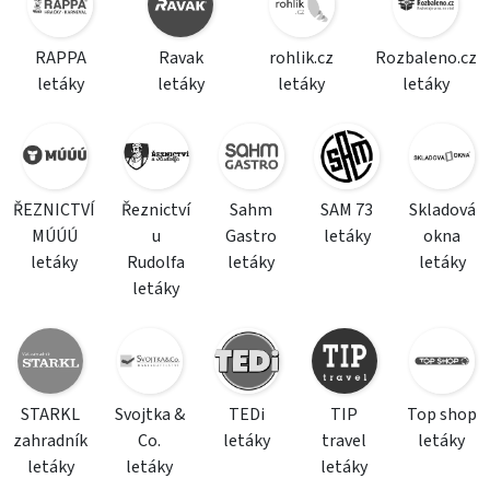
RAPPA
Ravak
rohlik.cz
Rozbaleno.cz
letáky
letáky
letáky
letáky
ŘEZNICTVÍ
Řeznictví
Sahm
SAM 73
Skladová
MÚÚÚ
u
Gastro
letáky
okna
letáky
Rudolfa
letáky
letáky
letáky
STARKL
Svojtka &
TEDi
TIP
Top shop
zahradník
Co.
letáky
travel
letáky
letáky
letáky
letáky