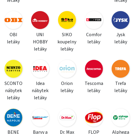
letáky
letáky
OBI
UNI
SIKO
Comfor
Jysk
letáky
HOBBY
koupelny
letáky
letáky
letáky
letáky
SCONTO
Idea
Orion
Tescoma
Trefa
nábytek
nábytek
letáky
letáky
letáky
letáky
letáky
BENE
Barvy a
Dr. Max
FLOP
Alphega