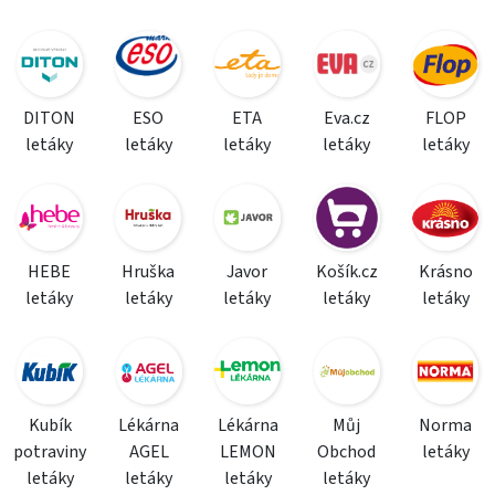
DITON
ESO
ETA
Eva.cz
FLOP
letáky
letáky
letáky
letáky
letáky
HEBE
Hruška
Javor
Košík.cz
Krásno
letáky
letáky
letáky
letáky
letáky
Kubík
Lékárna
Lékárna
Můj
Norma
potraviny
AGEL
LEMON
Obchod
letáky
letáky
letáky
letáky
letáky