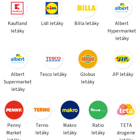
Kaufland
Lidl letáky
Billa letáky
Albert
letáky
Hypermarket
letáky
Albert
Tesco letáky
Globus
JIP letáky
Supermarket
letáky
letáky
Penny
Terno
Makro
Ratio
TETA
Market
letáky
letáky
letáky
drogerie