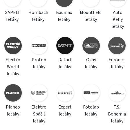
SAPELI
Hornbach
Baumax
Mountfield
Auto
letáky
letáky
letáky
letáky
Kelly
letáky
Electro
Proton
Datart
Okay
Euronics
World
letáky
letáky
letáky
letáky
letáky
Planeo
Elektro
Expert
Fotolab
T.S.
letáky
Spáčil
letáky
letáky
Bohemia
letáky
letáky