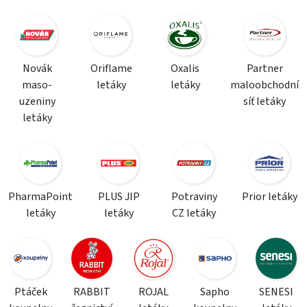
Novák
Oriflame
Oxalis
Partner
maso-
letáky
letáky
maloobchodní
uzeniny
síť letáky
letáky
PharmaPoint
PLUS JIP
Potraviny
Prior letáky
letáky
letáky
CZ letáky
Ptáček
RABBIT
ROJAL
Sapho
SENESI