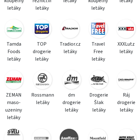
koupelny
řeznictví
letáky
koupelny
letáky
letáky
letáky
letáky
Tamda
TOP
Tradior.cz
Travel
XXXLutz
Foods
drogerie
letáky
Free
letáky
letáky
letáky
letáky
ZEMAN
Rossmann
dm
Drogerie
Ráj
maso-
letáky
drogerie
Šlak
drogerie
uzeniny
letáky
letáky
letáky
letáky