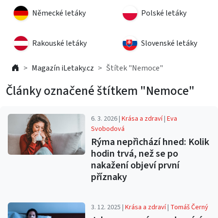
Německé letáky
Polské letáky
Rakouské letáky
Slovenské letáky
Magazín iLetaky.cz
Štítek "Nemoce"
Články označené štítkem "Nemoce"
6. 3. 2026 |
Krása a zdraví
|
Eva
Svobodová
Rýma nepřichází hned: Kolik
hodin trvá, než se po
nakažení objeví první
příznaky
3. 12. 2025 |
Krása a zdraví
|
Tomáš Černý