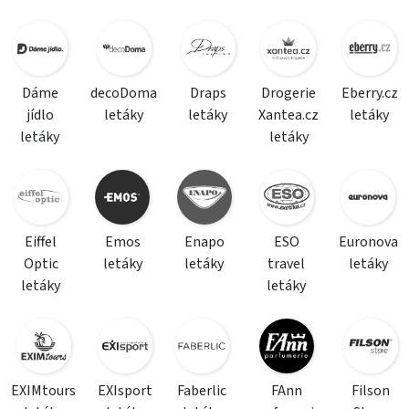
Dáme
decoDoma
Draps
Drogerie
Eberry.cz
jídlo
letáky
letáky
Xantea.cz
letáky
letáky
letáky
Eiffel
Emos
Enapo
ESO
Euronova
Optic
letáky
letáky
travel
letáky
letáky
letáky
EXIMtours
EXIsport
Faberlic
FAnn
Filson