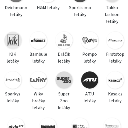
Deichmann
H&M letáky
Sportisimo
Takko
letáky
letáky
fashion
letáky
KIK
Bambule
Dráčik
Pompo
Firststop
letáky
letáky
letáky
letáky
letáky
Sparkys
Wiky
Super
A.T.U
Kasa.cz
letáky
hračky
Zoo
letáky
letáky
letáky
letáky