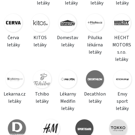
letáky
letáky
letáky
letáky
Červa
KITOS
Domestav
Pilulka
HECHT
letáky
letáky
letáky
lékárna
MOTORS
letáky
s.r.o.
letáky
Lekarna.cz
Tchibo
Lékarny
Decathlon
Envy
letáky
letáky
Medifin
letáky
sport
letáky
letáky