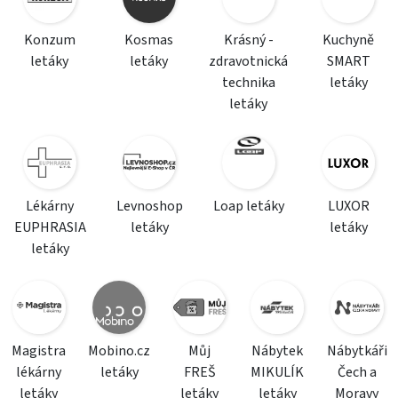
Konzum
Kosmas
Krásný -
Kuchyně
letáky
letáky
zdravotnická
SMART
technika
letáky
letáky
Lékárny
Levnoshop
Loap letáky
LUXOR
EUPHRASIA
letáky
letáky
letáky
Magistra
Mobino.cz
Můj
Nábytek
Nábytkáři
lékárny
letáky
FREŠ
MIKULÍK
Čech a
letáky
letáky
letáky
Moravy