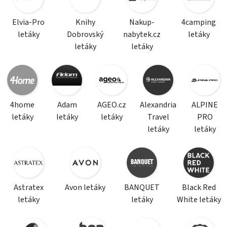
Elvia-Pro
Knihy
Nakup-
4camping
letáky
Dobrovský
nabytek.cz
letáky
letáky
letáky
4home
Adam
AGEO.cz
Alexandria
ALPINE
letáky
letáky
letáky
Travel
PRO
letáky
letáky
Astratex
Avon letáky
BANQUET
Black Red
letáky
letáky
White letáky