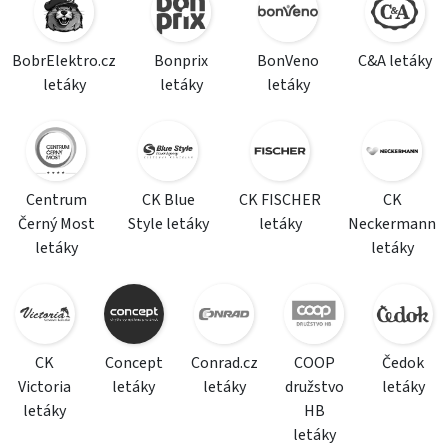
BobrElektro.cz
Bonprix
BonVeno
C&A letáky
letáky
letáky
letáky
Centrum
CK Blue
CK FISCHER
CK
Černý Most
Style letáky
letáky
Neckermann
letáky
letáky
CK
Concept
Conrad.cz
COOP
Čedok
Victoria
letáky
letáky
družstvo
letáky
letáky
HB
letáky