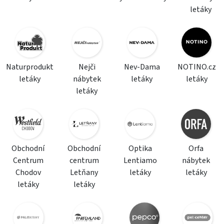
letáky
Naturprodukt
Nejči
Nev-Dama
NOTINO.cz
letáky
nábytek
letáky
letáky
letáky
Obchodní
Obchodní
Optika
Orfa
Centrum
centrum
Lentiamo
nábytek
Chodov
Letňany
letáky
letáky
letáky
letáky