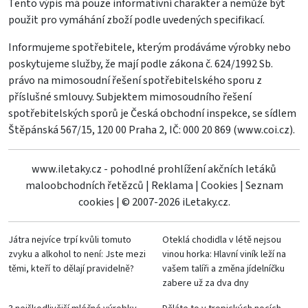
Tento výpis má pouze informativní charakter a nemůže být
použit pro vymáhání zboží podle uvedených specifikací.
Informujeme spotřebitele, kterým prodáváme výrobky nebo
poskytujeme služby, že mají podle zákona č. 624/1992 Sb.
právo na mimosoudní řešení spotřebitelského sporu z
příslušné smlouvy. Subjektem mimosoudního řešení
spotřebitelských sporů je Česká obchodní inspekce, se sídlem
Štěpánská 567/15, 120 00 Praha 2, IČ: 000 20 869 (
www.coi.cz
).
www.iletaky.cz - pohodlné prohlížení akčních letáků
maloobchodních řetězců
|
Reklama
|
Cookies
|
Seznam
cookies
|
© 2007-2026 iLetaky.cz.
Játra nejvíce trpí kvůli tomuto
Oteklá chodidla v létě nejsou
zvyku a alkohol to není: Jste mezi
vinou horka: Hlavní viník leží na
těmi, kteří to dělají pravidelně?
vašem talíři a změna jídelníčku
zabere už za dva dny