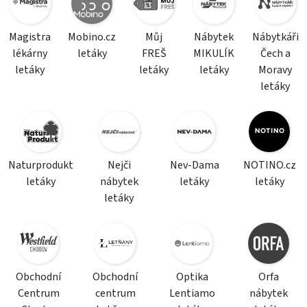
Magistra
Mobino.cz
Můj
Nábytek
Nábytkáři
lékárny
letáky
FREŠ
MIKULÍK
Čech a
letáky
letáky
letáky
Moravy
letáky
Naturprodukt
Nejči
Nev-Dama
NOTINO.cz
letáky
nábytek
letáky
letáky
letáky
Obchodní
Obchodní
Optika
Orfa
Centrum
centrum
Lentiamo
nábytek