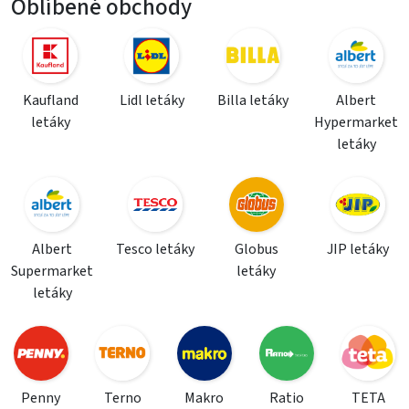
Oblíbené obchody
Kaufland
Lidl letáky
Billa letáky
Albert
letáky
Hypermarket
letáky
Albert
Tesco letáky
Globus
JIP letáky
Supermarket
letáky
letáky
Penny
Terno
Makro
Ratio
TETA