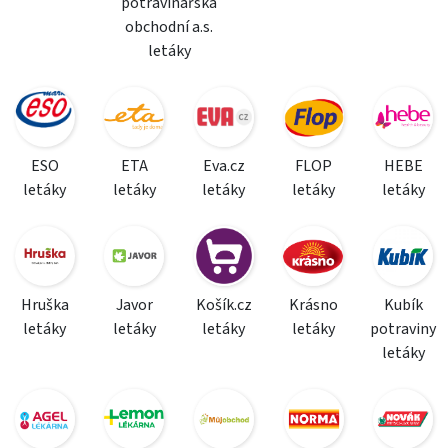
potravinářská
obchodní a.s.
letáky
ESO
ETA
Eva.cz
FLOP
HEBE
letáky
letáky
letáky
letáky
letáky
Hruška
Javor
Košík.cz
Krásno
Kubík
letáky
letáky
letáky
letáky
potraviny
letáky