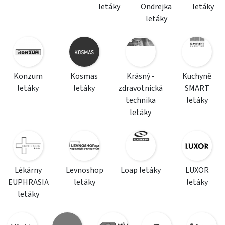
letáky
Ondrejka
letáky
letáky
Konzum
Kosmas
Krásný -
Kuchyně
letáky
letáky
zdravotnická
SMART
technika
letáky
letáky
Lékárny
Levnoshop
Loap letáky
LUXOR
EUPHRASIA
letáky
letáky
letáky