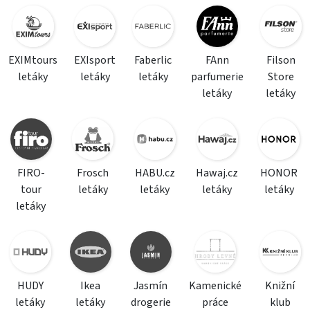
EXIMtours
EXIsport
Faberlic
FAnn
Filson
letáky
letáky
letáky
parfumerie
Store
letáky
letáky
FIRO-
Frosch
HABU.cz
Hawaj.cz
HONOR
tour
letáky
letáky
letáky
letáky
letáky
HUDY
Ikea
Jasmín
Kamenické
Knižní
letáky
letáky
drogerie
práce
klub