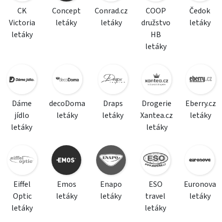
CK
Concept
Conrad.cz
COOP
Čedok
Victoria
letáky
letáky
družstvo
letáky
letáky
HB
letáky
Dáme
decoDoma
Draps
Drogerie
Eberry.cz
jídlo
letáky
letáky
Xantea.cz
letáky
letáky
letáky
Eiffel
Emos
Enapo
ESO
Euronova
Optic
letáky
letáky
travel
letáky
letáky
letáky