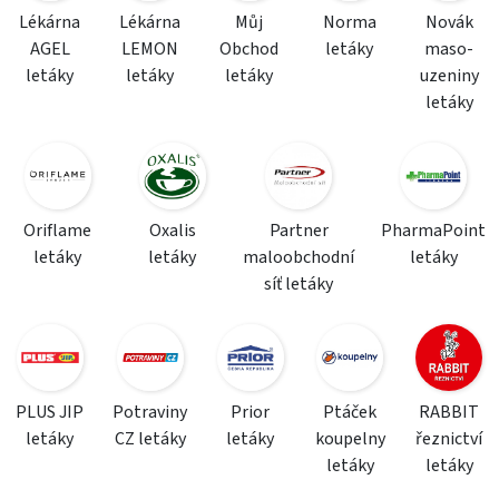
Lékárna
Lékárna
Můj
Norma
Novák
AGEL
LEMON
Obchod
letáky
maso-
letáky
letáky
letáky
uzeniny
letáky
Oriflame
Oxalis
Partner
PharmaPoint
letáky
letáky
maloobchodní
letáky
síť letáky
PLUS JIP
Potraviny
Prior
Ptáček
RABBIT
letáky
CZ letáky
letáky
koupelny
řeznictví
letáky
letáky