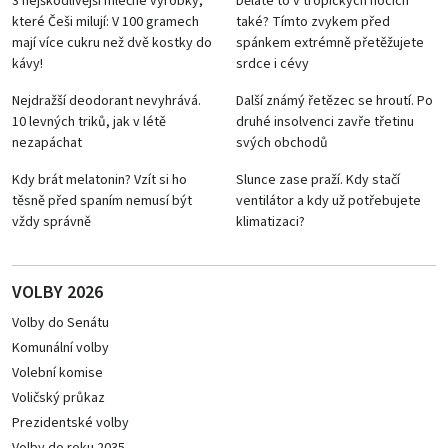
3 nejškodlivější mléčné výrobky,
Děláte to v tropických nocích
které Češi milují: V 100 gramech
také? Tímto zvykem před
mají více cukru než dvě kostky do
spánkem extrémně přetěžujete
kávy!
srdce i cévy
Nejdražší deodorant nevyhrává.
Další známý řetězec se hroutí. Po
10 levných triků, jak v létě
druhé insolvenci zavře třetinu
nezapáchat
svých obchodů
Kdy brát melatonin? Vzít si ho
Slunce zase praží. Kdy stačí
těsně před spaním nemusí být
ventilátor a kdy už potřebujete
vždy správně
klimatizaci?
VOLBY 2026
Volby do Senátu
Komunální volby
Volební komise
Voličský průkaz
Prezidentské volby