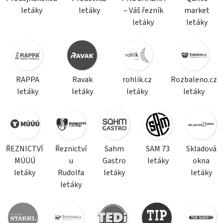
letáky
letáky
– Váš řezník
market
letáky
letáky
RAPPA
Ravak
rohlik.cz
Rozbaleno.cz
letáky
letáky
letáky
letáky
ŘEZNICTVÍ
Řeznictví
Sahm
SAM 73
Skladová
MÚÚÚ
u
Gastro
letáky
okna
letáky
Rudolfa
letáky
letáky
letáky