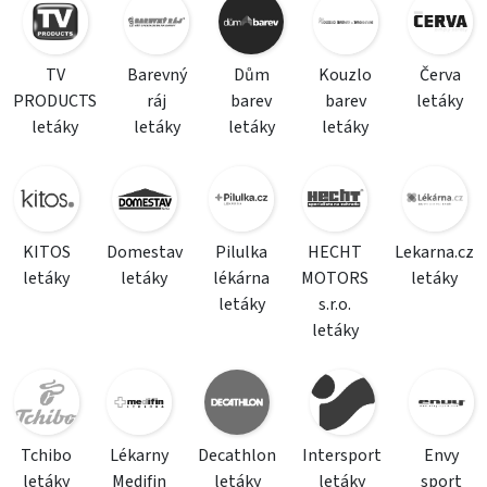
TV
Barevný
Dům
Kouzlo
Červa
PRODUCTS
ráj
barev
barev
letáky
letáky
letáky
letáky
letáky
KITOS
Domestav
Pilulka
HECHT
Lekarna.cz
letáky
letáky
lékárna
MOTORS
letáky
letáky
s.r.o.
letáky
Tchibo
Lékarny
Decathlon
Intersport
Envy
letáky
Medifin
letáky
letáky
sport