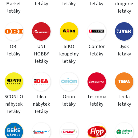
Market
letáky
letáky
letáky
drogerie
letáky
letáky
OBI
UNI
SIKO
Comfor
Jysk
letáky
HOBBY
koupelny
letáky
letáky
letáky
letáky
SCONTO
Idea
Orion
Tescoma
Trefa
nábytek
nábytek
letáky
letáky
letáky
letáky
letáky