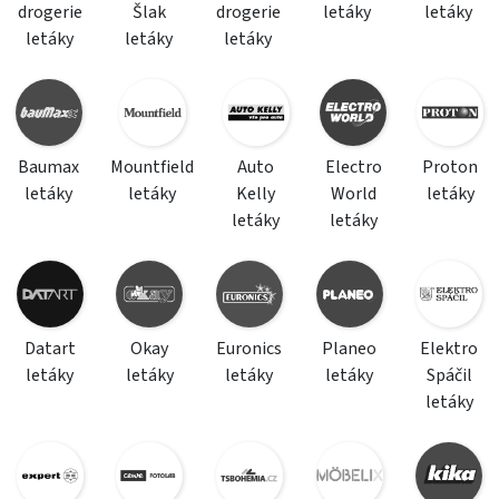
drogerie
Šlak
drogerie
letáky
letáky
letáky
letáky
letáky
Baumax
Mountfield
Auto
Electro
Proton
letáky
letáky
Kelly
World
letáky
letáky
letáky
Datart
Okay
Euronics
Planeo
Elektro
letáky
letáky
letáky
letáky
Spáčil
letáky