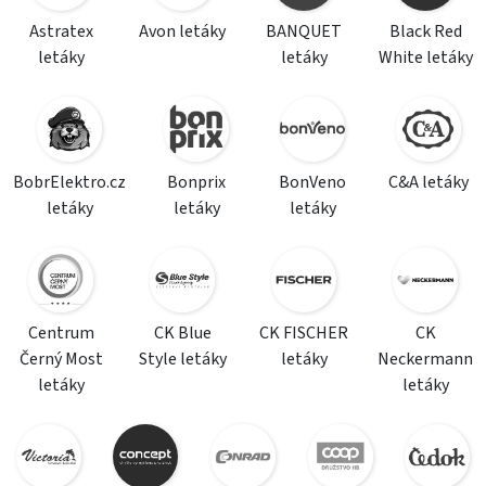
Astratex
Avon letáky
BANQUET
Black Red
letáky
letáky
White letáky
BobrElektro.cz
Bonprix
BonVeno
C&A letáky
letáky
letáky
letáky
Centrum
CK Blue
CK FISCHER
CK
Černý Most
Style letáky
letáky
Neckermann
letáky
letáky