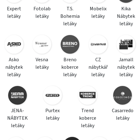
Expert
Fotolab
T.S.
Mobelix
Kika
letáky
letáky
Bohemia
letáky
Nábytek
letáky
letáky
Asko
Vesna
Breno
CZ
Jamall
nábytek
letáky
koberce
nábytkář
nábytek
letáky
letáky
letáky
letáky
JENA-
Purtex
Trend
Casarredo
NÁBYTEK
letáky
koberce
letáky
letáky
letáky