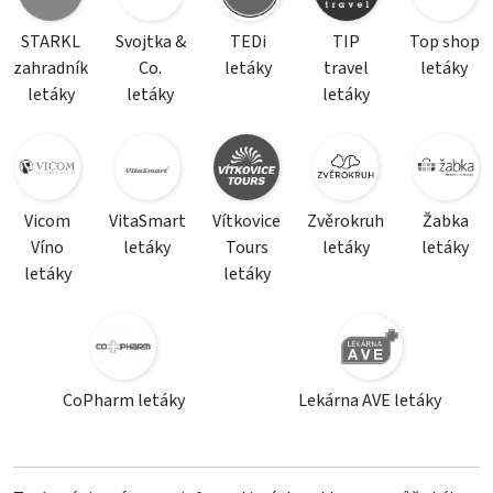
STARKL
Svojtka &
TEDi
TIP
Top shop
zahradník
Co.
letáky
travel
letáky
letáky
letáky
letáky
Vicom
VitaSmart
Vítkovice
Zvěrokruh
Žabka
Víno
letáky
Tours
letáky
letáky
letáky
letáky
CoPharm letáky
Lekárna AVE letáky