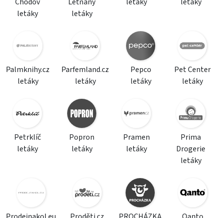
Chodov
Letňany
letáky
letáky
letáky
letáky
Palmknihy.cz
Parfemland.cz
Pepco
Pet Center
letáky
letáky
letáky
letáky
Petrklíč
Popron
Pramen
Prima
letáky
letáky
letáky
Drogerie
letáky
Prodejnakol.eu
Proděti.cz
PROCHÁZKA
Qanto