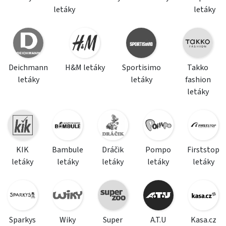
letáky
letáky
Deichmann
H&M letáky
Sportisimo
Takko
letáky
letáky
fashion
letáky
KIK
Bambule
Dráčik
Pompo
Firststop
letáky
letáky
letáky
letáky
letáky
Sparkys
Wiky
Super
A.T.U
Kasa.cz