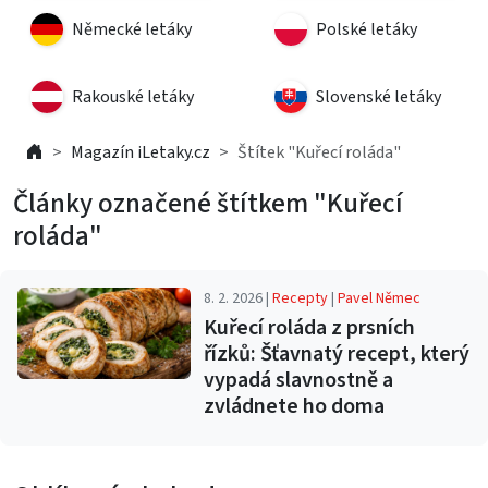
Německé letáky
Polské letáky
Rakouské letáky
Slovenské letáky
Magazín iLetaky.cz
Štítek "Kuřecí roláda"
Články označené štítkem "Kuřecí
roláda"
8. 2. 2026 |
Recepty
|
Pavel Němec
Kuřecí roláda z prsních
řízků: Šťavnatý recept, který
vypadá slavnostně a
zvládnete ho doma