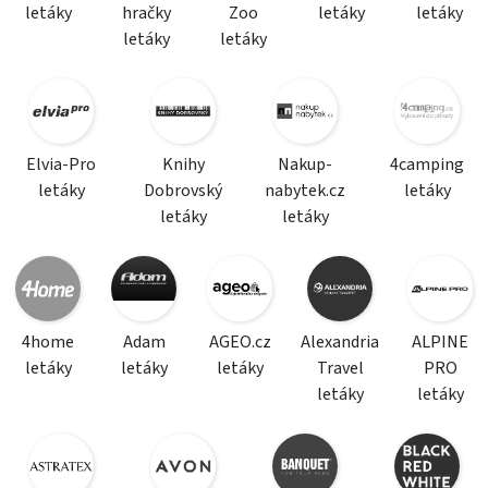
letáky
hračky
Zoo
letáky
letáky
letáky
letáky
Elvia-Pro
Knihy
Nakup-
4camping
letáky
Dobrovský
nabytek.cz
letáky
letáky
letáky
4home
Adam
AGEO.cz
Alexandria
ALPINE
letáky
letáky
letáky
Travel
PRO
letáky
letáky