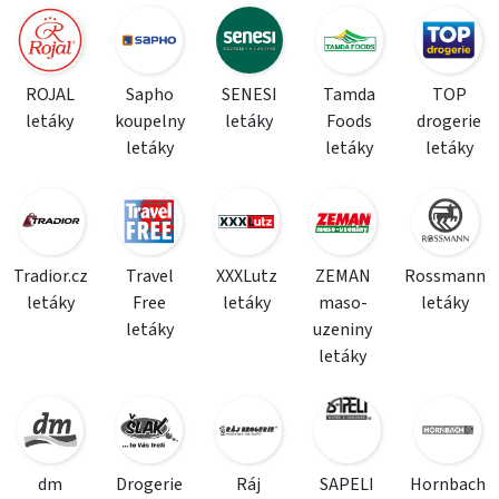
ROJAL
Sapho
SENESI
Tamda
TOP
letáky
koupelny
letáky
Foods
drogerie
letáky
letáky
letáky
Tradior.cz
Travel
XXXLutz
ZEMAN
Rossmann
letáky
Free
letáky
maso-
letáky
letáky
uzeniny
letáky
dm
Drogerie
Ráj
SAPELI
Hornbach