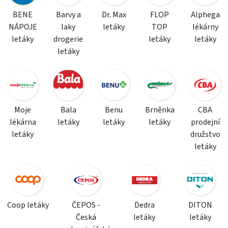
BENE
Barvy a
Dr. Max
FLOP
Alphega
NÁPOJE
laky
letáky
TOP
lékárny
letáky
drogerie
letáky
letáky
letáky
Moje
Bala
Benu
Brněnka
CBA
lékárna
letáky
letáky
letáky
prodejní
letáky
družstvo
letáky
Coop letáky
ČEPOS -
Dedra
DITON
Česká
letáky
letáky