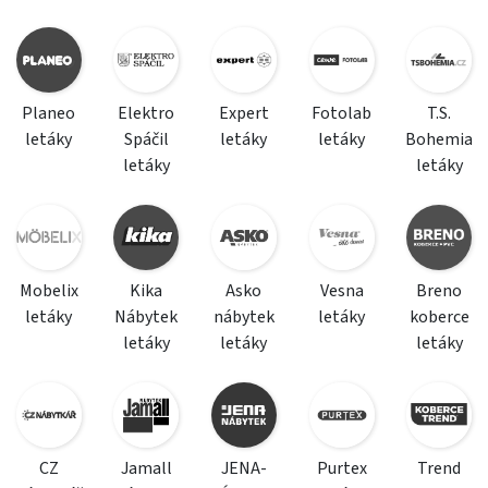
Planeo
Elektro
Expert
Fotolab
T.S.
letáky
Spáčil
letáky
letáky
Bohemia
letáky
letáky
Mobelix
Kika
Asko
Vesna
Breno
letáky
Nábytek
nábytek
letáky
koberce
letáky
letáky
letáky
CZ
Jamall
JENA-
Purtex
Trend