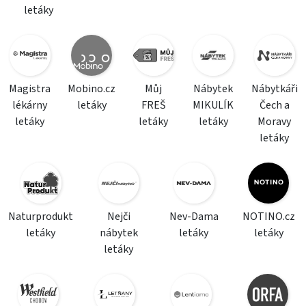
letáky
Magistra
Mobino.cz
Můj
Nábytek
Nábytkáři
lékárny
letáky
FREŠ
MIKULÍK
Čech a
letáky
letáky
letáky
Moravy
letáky
Naturprodukt
Nejči
Nev-Dama
NOTINO.cz
letáky
nábytek
letáky
letáky
letáky