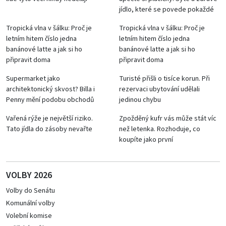
jídlo, které se povede pokaždé
Tropická vlna v šálku: Proč je
Tropická vlna v šálku: Proč je
letním hitem číslo jedna
letním hitem číslo jedna
banánové latte a jak si ho
banánové latte a jak si ho
připravit doma
připravit doma
Supermarket jako
Turisté přišli o tisíce korun. Při
architektonický skvost? Billa i
rezervaci ubytování udělali
Penny mění podobu obchodů
jedinou chybu
Vařená rýže je největší riziko.
Zpožděný kufr vás může stát víc
Tato jídla do zásoby nevařte
než letenka. Rozhoduje, co
koupíte jako první
VOLBY 2026
Volby do Senátu
Komunální volby
Volební komise