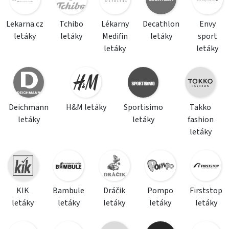
Lekarna.cz
Tchibo
Lékarny
Decathlon
Envy
letáky
letáky
Medifin
letáky
sport
letáky
letáky
Deichmann
H&M letáky
Sportisimo
Takko
letáky
letáky
fashion
letáky
KIK
Bambule
Dráčik
Pompo
Firststop
letáky
letáky
letáky
letáky
letáky