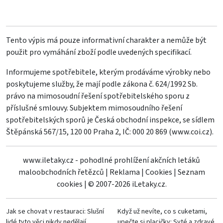
Tento výpis má pouze informativní charakter a nemůže být
použit pro vymáhání zboží podle uvedených specifikací.
Informujeme spotřebitele, kterým prodáváme výrobky nebo
poskytujeme služby, že mají podle zákona č. 624/1992 Sb.
právo na mimosoudní řešení spotřebitelského sporu z
příslušné smlouvy. Subjektem mimosoudního řešení
spotřebitelských sporů je Česká obchodní inspekce, se sídlem
Štěpánská 567/15, 120 00 Praha 2, IČ: 000 20 869 (
www.coi.cz
).
www.iletaky.cz - pohodlné prohlížení akčních letáků
maloobchodních řetězců
|
Reklama
|
Cookies
|
Seznam
cookies
|
© 2007-2026 iLetaky.cz.
Jak se chovat v restauraci: Slušní
Když už nevíte, co s cuketami,
lidé tyto věci nikdy nedělají
upečte si placičky: Syté a zdravé