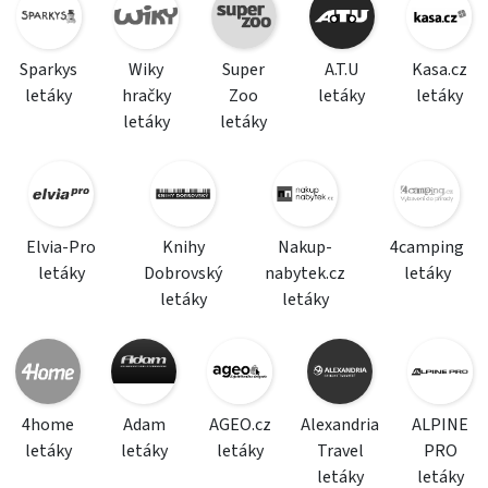
Sparkys
Wiky
Super
A.T.U
Kasa.cz
letáky
hračky
Zoo
letáky
letáky
letáky
letáky
Elvia-Pro
Knihy
Nakup-
4camping
letáky
Dobrovský
nabytek.cz
letáky
letáky
letáky
4home
Adam
AGEO.cz
Alexandria
ALPINE
letáky
letáky
letáky
Travel
PRO
letáky
letáky