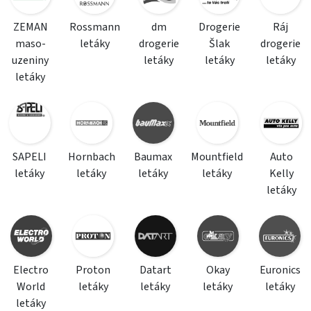
ZEMAN
Rossmann
dm
Drogerie
Ráj
maso-
letáky
drogerie
Šlak
drogerie
uzeniny
letáky
letáky
letáky
letáky
SAPELI
Hornbach
Baumax
Mountfield
Auto
letáky
letáky
letáky
letáky
Kelly
letáky
Electro
Proton
Datart
Okay
Euronics
World
letáky
letáky
letáky
letáky
letáky