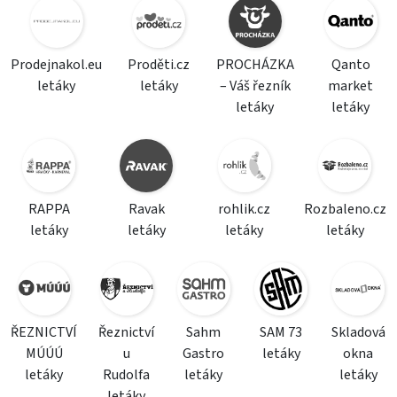
Prodejnakol.eu
Proděti.cz
PROCHÁZKA
Qanto
letáky
letáky
– Váš řezník
market
letáky
letáky
RAPPA
Ravak
rohlik.cz
Rozbaleno.cz
letáky
letáky
letáky
letáky
ŘEZNICTVÍ
Řeznictví
Sahm
SAM 73
Skladová
MÚÚÚ
u
Gastro
letáky
okna
letáky
Rudolfa
letáky
letáky
letáky