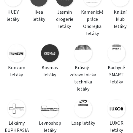
HUDY
Ikea
Jasmín
Kamenické
Knižní
letáky
letáky
drogerie
práce
klub
letáky
Ondrejka
letáky
letáky
Konzum
Kosmas
Krásný -
Kuchyně
letáky
letáky
zdravotnická
SMART
technika
letáky
letáky
Lékárny
Levnoshop
Loap letáky
LUXOR
EUPHRASIA
letáky
letáky