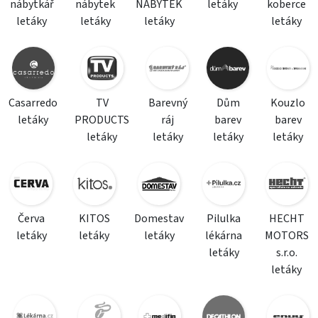
nábytkář
nábytek
NÁBYTEK
letáky
koberce
letáky
letáky
letáky
letáky
Casarredo
TV
Barevný
Dům
Kouzlo
letáky
PRODUCTS
ráj
barev
barev
letáky
letáky
letáky
letáky
Červa
KITOS
Domestav
Pilulka
HECHT
letáky
letáky
letáky
lékárna
MOTORS
letáky
s.r.o.
letáky