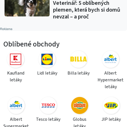
Veterinář: 5 oblíbených
plemen, která bych si domů
nevzal – a proč
Oblíbené obchody
Kaufland
Lidl letáky
Billa letáky
Albert
letáky
Hypermarket
letáky
Albert
Tesco letáky
Globus
JIP letáky
Supermarket
letáky