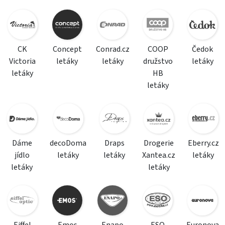
CK
Concept
Conrad.cz
COOP
Čedok
Victoria
letáky
letáky
družstvo
letáky
letáky
HB
letáky
Dáme
decoDoma
Draps
Drogerie
Eberry.cz
jídlo
letáky
letáky
Xantea.cz
letáky
letáky
letáky