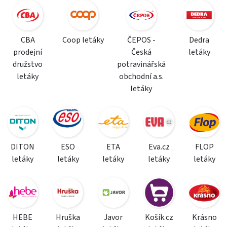
CBA
Coop letáky
ČEPOS -
Dedra
prodejní
Česká
letáky
družstvo
potravinářská
letáky
obchodní a.s.
letáky
DITON
ESO
ETA
Eva.cz
FLOP
letáky
letáky
letáky
letáky
letáky
HEBE
Hruška
Javor
Košík.cz
Krásno