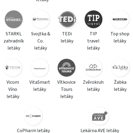
STARKL
Svojtka &
TEDi
TIP
Top shop
zahradník
Co.
letáky
travel
letáky
letáky
letáky
letáky
Vicom
VitaSmart
Vítkovice
Zvěrokruh
Žabka
Víno
letáky
Tours
letáky
letáky
letáky
letáky
CoPharm letáky
Lekárna AVE letáky