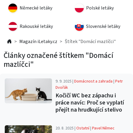
Německé letáky
Polské letáky
Rakouské letáky
Slovenské letáky
Magazín iLetaky.cz
Štítek "Domácí mazlíčci"
Články označené štítkem "Domácí
mazlíčci"
9. 9. 2025 |
Domácnost a zahrada
|
Petr
Dvořák
Kočičí WC bez zápachu i
práce navíc: Proč se vyplatí
přejít na hrudkující stelivo
20. 8. 2025 |
Ostatní
|
Pavel Němec