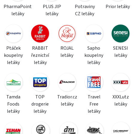
PharmaPoint
PLUS JIP
Potraviny
Prior letáky
letáky
letáky
CZ letáky
Ptáček
RABBIT
ROJAL
Sapho
SENESI
koupelny
řeznictví
letáky
koupelny
letáky
letáky
letáky
letáky
Tamda
TOP
Tradior.cz
Travel
XXXLutz
Foods
drogerie
letáky
Free
letáky
letáky
letáky
letáky