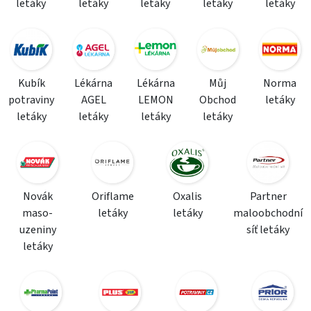
letáky
letáky
letáky
letáky
letáky
Kubík
Lékárna
Lékárna
Můj
Norma
potraviny
AGEL
LEMON
Obchod
letáky
letáky
letáky
letáky
letáky
Novák
Oriflame
Oxalis
Partner
maso-
letáky
letáky
maloobchodní
uzeniny
síť letáky
letáky