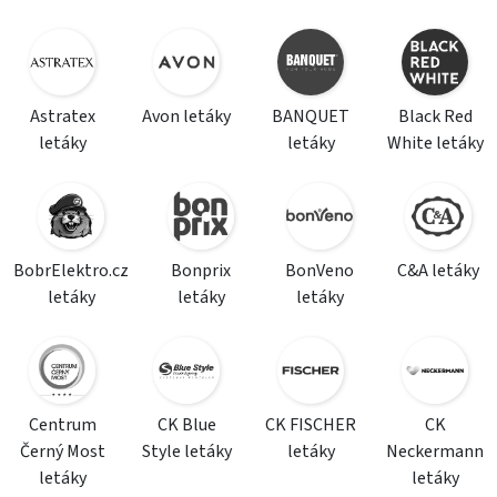
Astratex
Avon letáky
BANQUET
Black Red
letáky
letáky
White letáky
BobrElektro.cz
Bonprix
BonVeno
C&A letáky
letáky
letáky
letáky
Centrum
CK Blue
CK FISCHER
CK
Černý Most
Style letáky
letáky
Neckermann
letáky
letáky