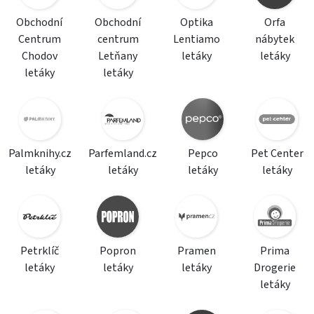
Obchodní
Obchodní
Optika
Orfa
Centrum
centrum
Lentiamo
nábytek
Chodov
Letňany
letáky
letáky
letáky
letáky
Palmknihy.cz
Parfemland.cz
Pepco
Pet Center
letáky
letáky
letáky
letáky
Petrklíč
Popron
Pramen
Prima
letáky
letáky
letáky
Drogerie
letáky