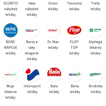
SCONTO
Idea
Orion
Tescoma
Trefa
nábytek
nábytek
letáky
letáky
letáky
letáky
letáky
BENE
Barvy a
Dr. Max
FLOP
Alphega
NÁPOJE
laky
letáky
TOP
lékárny
letáky
drogerie
letáky
letáky
letáky
Moje
Intersport
Bala
Benu
Brněnka
lékárna
letáky
letáky
letáky
letáky
letáky