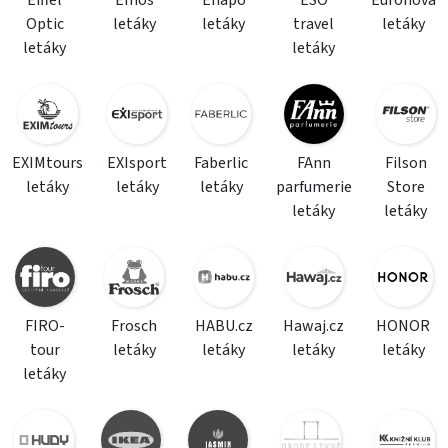
Eiffel
Emos
Enapo
ESO
Euronova
Optic
letáky
letáky
travel
letáky
letáky
letáky
EXIMtours
EXIsport
Faberlic
FAnn
Filson
letáky
letáky
letáky
parfumerie
Store
letáky
letáky
FIRO-
Frosch
HABU.cz
Hawaj.cz
HONOR
tour
letáky
letáky
letáky
letáky
letáky