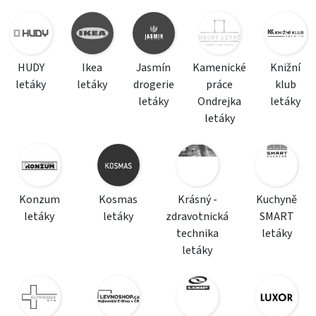
HUDY
Ikea
Jasmín
Kamenické
Knižní
letáky
letáky
drogerie
práce
klub
letáky
Ondrejka
letáky
letáky
Konzum
Kosmas
Krásný -
Kuchyně
letáky
letáky
zdravotnická
SMART
technika
letáky
letáky