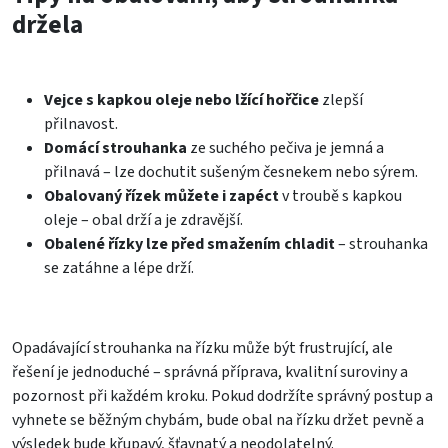
držela
Vejce s kapkou oleje nebo lžící hořčice
zlepší
přilnavost.
Domácí strouhanka
ze suchého pečiva je jemná a
přilnavá – lze dochutit sušeným česnekem nebo sýrem.
Obalovaný řízek můžete i zapéct
v troubě s kapkou
oleje – obal drží a je zdravější.
Obalené řízky lze před smažením chladit
– strouhanka
se zatáhne a lépe drží.
Opadávající strouhanka na řízku může být frustrující, ale
řešení je jednoduché – správná příprava, kvalitní suroviny a
pozornost při každém kroku. Pokud dodržíte správný postup a
vyhnete se běžným chybám, bude obal na řízku držet pevně a
výsledek bude křupavý, šťavnatý a neodolatelný.