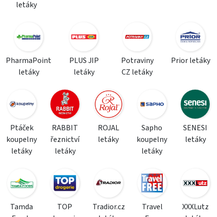
letáky
PharmaPoint
PLUS JIP
Potraviny
Prior letáky
letáky
letáky
CZ letáky
Ptáček
RABBIT
ROJAL
Sapho
SENESI
koupelny
řeznictví
letáky
koupelny
letáky
letáky
letáky
letáky
Tamda
TOP
Tradior.cz
Travel
XXXLutz