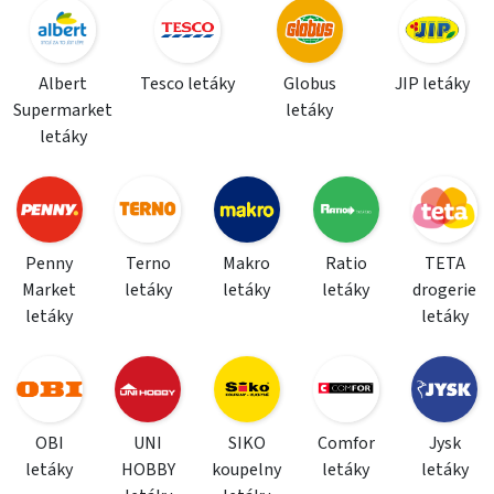
Albert
Tesco letáky
Globus
JIP letáky
Supermarket
letáky
letáky
Penny
Terno
Makro
Ratio
TETA
Market
letáky
letáky
letáky
drogerie
letáky
letáky
OBI
UNI
SIKO
Comfor
Jysk
letáky
HOBBY
koupelny
letáky
letáky