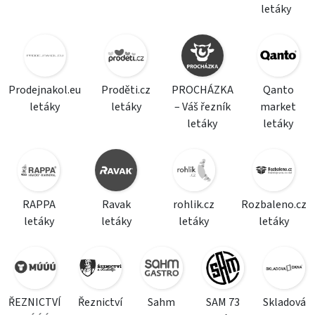
letáky
Prodejnakol.eu
Proděti.cz
PROCHÁZKA
Qanto
letáky
letáky
– Váš řezník
market
letáky
letáky
RAPPA
Ravak
rohlik.cz
Rozbaleno.cz
letáky
letáky
letáky
letáky
ŘEZNICTVÍ
Řeznictví
Sahm
SAM 73
Skladová