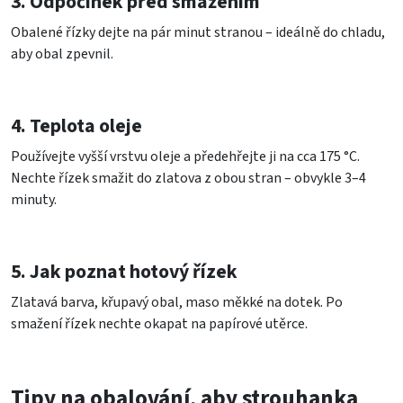
3. Odpočinek před smažením
Obalené řízky dejte na pár minut stranou – ideálně do chladu,
aby obal zpevnil.
4. Teplota oleje
Používejte vyšší vrstvu oleje a předehřejte ji na cca 175 °C.
Nechte řízek smažit do zlatova z obou stran – obvykle 3–4
minuty.
5. Jak poznat hotový řízek
Zlatavá barva, křupavý obal, maso měkké na dotek. Po
smažení řízek nechte okapat na papírové utěrce.
Tipy na obalování, aby strouhanka