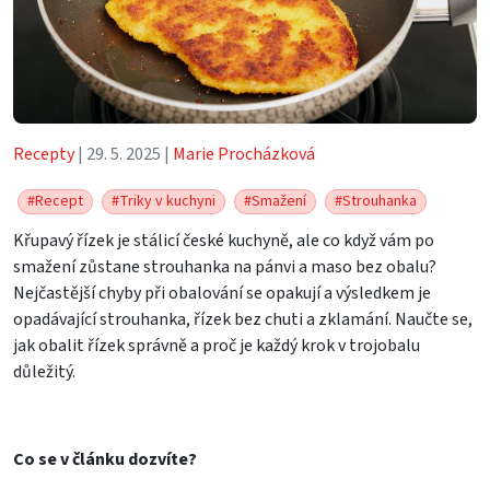
Recepty
| 29. 5. 2025 |
Marie Procházková
#Recept
#Triky v kuchyni
#Smažení
#Strouhanka
Křupavý řízek je stálicí české kuchyně, ale co když vám po
smažení zůstane strouhanka na pánvi a maso bez obalu?
Nejčastější chyby při obalování se opakují a výsledkem je
opadávající strouhanka, řízek bez chuti a zklamání. Naučte se,
jak obalit řízek správně a proč je každý krok v trojobalu
důležitý.
Co se v článku dozvíte?