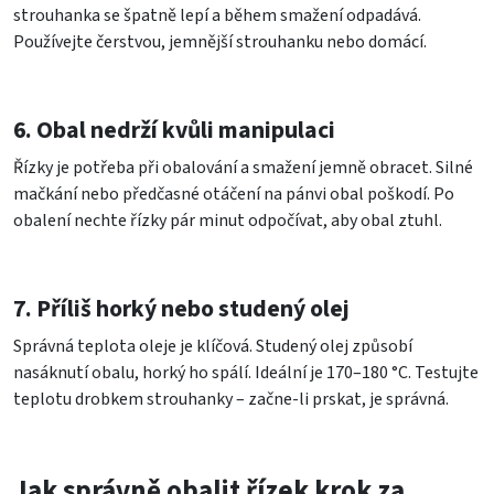
strouhanka se špatně lepí a během smažení odpadává.
Používejte čerstvou, jemnější strouhanku nebo domácí.
6. Obal nedrží kvůli manipulaci
Řízky je potřeba při obalování a smažení jemně obracet. Silné
mačkání nebo předčasné otáčení na pánvi obal poškodí. Po
obalení nechte řízky pár minut odpočívat, aby obal ztuhl.
7. Příliš horký nebo studený olej
Správná teplota oleje je klíčová. Studený olej způsobí
nasáknutí obalu, horký ho spálí. Ideální je 170–180 °C. Testujte
teplotu drobkem strouhanky – začne-li prskat, je správná.
Jak správně obalit řízek krok za