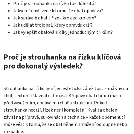
Proč je strouhanka na řízku tak důležitá?
Jakých 7 chyb vede k tomu, že obal opadává?
Jak správně obalit řízek krok za krokem?
Jak udělat trojobal, který opravdu drží?
Jak vylepšit obalování díky jednoduchým trikům?
Proč je strouhanka na řízku klíčová
pro dokonalý výsledek?
Strouhanka na řízku není jen estetická záležitost – má vliv na
chuť, texturu i šťavnatost masa. Křupavý obal chrání maso
před vysušením, dodává mu chuť a strukturu. Pokud
strouhanka nedrží, řízek není kompletní. Kvalita obalení
závisí na přípravě, surovinách a technice – každé opomenutí
může vést k tomu, že se obal během smažení odloupne nebo
rozpadne.