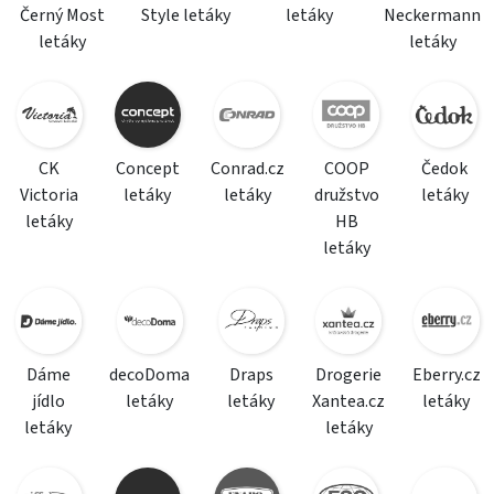
Černý Most
Style letáky
letáky
Neckermann
letáky
letáky
CK
Concept
Conrad.cz
COOP
Čedok
Victoria
letáky
letáky
družstvo
letáky
letáky
HB
letáky
Dáme
decoDoma
Draps
Drogerie
Eberry.cz
jídlo
letáky
letáky
Xantea.cz
letáky
letáky
letáky