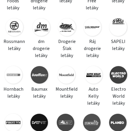
Foods
drogerie
letáky
Free
letáky
letáky
letáky
letáky
Rossmann
dm
Drogerie
Ráj
SAPELI
letáky
drogerie
Šlak
drogerie
letáky
letáky
letáky
letáky
Hornbach
Baumax
Mountfield
Auto
Electro
letáky
letáky
letáky
Kelly
World
letáky
letáky