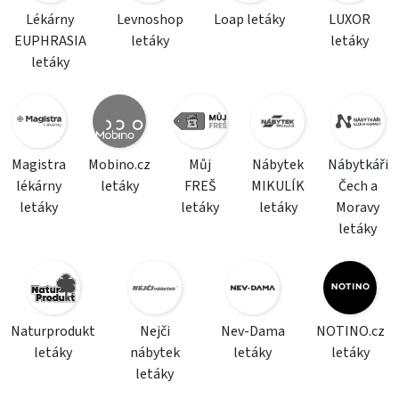
Lékárny
Levnoshop
Loap letáky
LUXOR
EUPHRASIA
letáky
letáky
letáky
Magistra
Mobino.cz
Můj
Nábytek
Nábytkáři
lékárny
letáky
FREŠ
MIKULÍK
Čech a
letáky
letáky
letáky
Moravy
letáky
Naturprodukt
Nejči
Nev-Dama
NOTINO.cz
letáky
nábytek
letáky
letáky
letáky