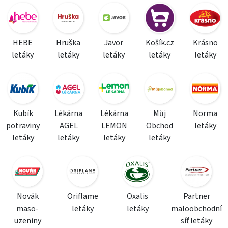
HEBE
Hruška
Javor
Košík.cz
Krásno
letáky
letáky
letáky
letáky
letáky
Kubík
Lékárna
Lékárna
Můj
Norma
potraviny
AGEL
LEMON
Obchod
letáky
letáky
letáky
letáky
letáky
Novák
Oriflame
Oxalis
Partner
maso-
letáky
letáky
maloobchodní
uzeniny
síť letáky