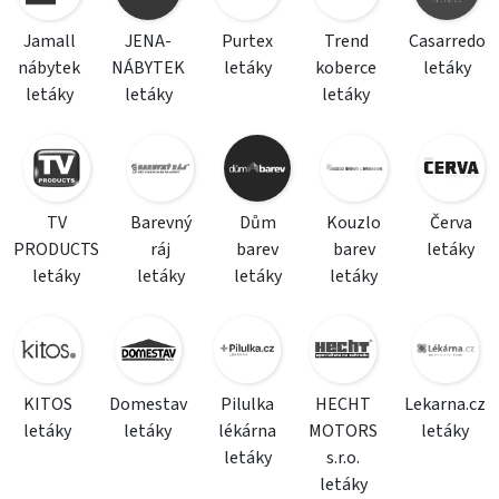
Jamall
JENA-
Purtex
Trend
Casarredo
nábytek
NÁBYTEK
letáky
koberce
letáky
letáky
letáky
letáky
TV
Barevný
Dům
Kouzlo
Červa
PRODUCTS
ráj
barev
barev
letáky
letáky
letáky
letáky
letáky
KITOS
Domestav
Pilulka
HECHT
Lekarna.cz
letáky
letáky
lékárna
MOTORS
letáky
letáky
s.r.o.
letáky