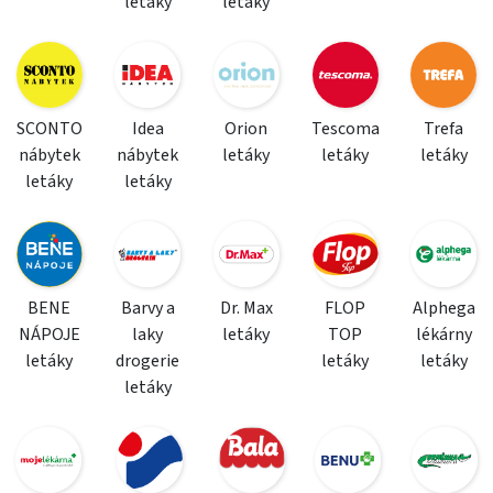
letáky
letáky
SCONTO
Idea
Orion
Tescoma
Trefa
nábytek
nábytek
letáky
letáky
letáky
letáky
letáky
BENE
Barvy a
Dr. Max
FLOP
Alphega
NÁPOJE
laky
letáky
TOP
lékárny
letáky
drogerie
letáky
letáky
letáky