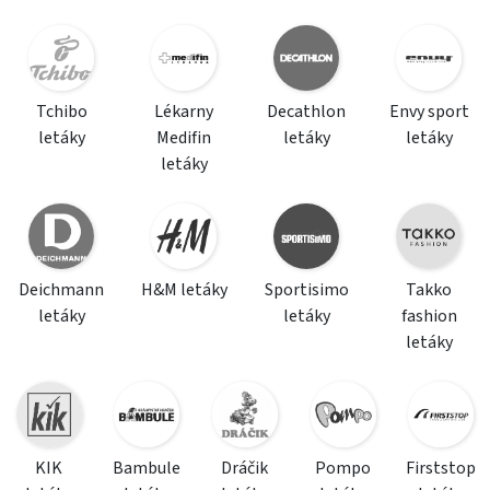
Tchibo
Lékarny
Decathlon
Envy sport
letáky
Medifin
letáky
letáky
letáky
Deichmann
H&M letáky
Sportisimo
Takko
letáky
letáky
fashion
letáky
KIK
Bambule
Dráčik
Pompo
Firststop