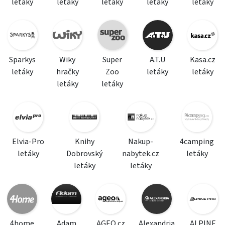
letáky
letáky
letáky
letáky
letáky
Sparkys
Wiky
Super
A.T.U
Kasa.cz
letáky
hračky
Zoo
letáky
letáky
letáky
letáky
Elvia-Pro
Knihy
Nakup-
4camping
letáky
Dobrovský
nabytek.cz
letáky
letáky
letáky
4home
Adam
AGEO.cz
Alexandria
ALPINE