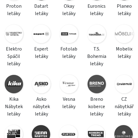
Proton
Datart
Okay
Euronics
Planeo
letáky
letáky
letáky
letáky
letáky
Elektro
Expert
Fotolab
T.S.
Mobelix
Spáčil
letáky
letáky
Bohemia
letáky
letáky
letáky
Kika
Asko
Vesna
Breno
CZ
Nábytek
nábytek
letáky
koberce
nábytkář
letáky
letáky
letáky
letáky