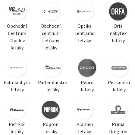
Obchodní
Obchodní
Optika
Orfa
Centrum
centrum
Lentiamo
nábytek
Chodov
Letňany
letáky
letáky
letáky
letáky
Palmknihy.cz
Parfemland.cz
Pepco
Pet Center
letáky
letáky
letáky
letáky
Petrklíč
Popron
Pramen
Prima
letáky
letáky
letáky
Drogerie