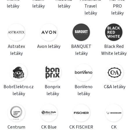
letáky
letáky
letáky
Travel
PRO
letáky
letáky
Astratex
Avon letáky
BANQUET
Black Red
letáky
letáky
White letáky
BobrElektro.cz
Bonprix
BonVeno
C&A letáky
letáky
letáky
letáky
Centrum
CK Blue
CK FISCHER
CK