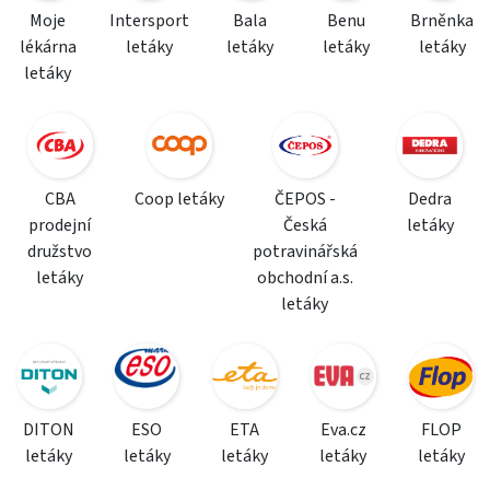
Moje
Intersport
Bala
Benu
Brněnka
lékárna
letáky
letáky
letáky
letáky
letáky
CBA
Coop letáky
ČEPOS -
Dedra
prodejní
Česká
letáky
družstvo
potravinářská
letáky
obchodní a.s.
letáky
DITON
ESO
ETA
Eva.cz
FLOP
letáky
letáky
letáky
letáky
letáky