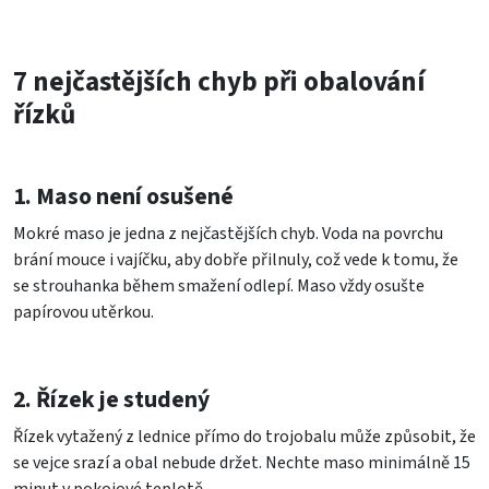
7 nejčastějších chyb při obalování
řízků
1. Maso není osušené
Mokré maso je jedna z nejčastějších chyb. Voda na povrchu
brání mouce i vajíčku, aby dobře přilnuly, což vede k tomu, že
se strouhanka během smažení odlepí. Maso vždy osušte
papírovou utěrkou.
2. Řízek je studený
Řízek vytažený z lednice přímo do trojobalu může způsobit, že
se vejce srazí a obal nebude držet. Nechte maso minimálně 15
minut v pokojové teplotě.