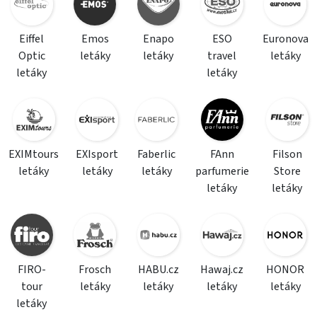
Eiffel
Emos
Enapo
ESO
Euronova
Optic
letáky
letáky
travel
letáky
letáky
letáky
EXIMtours
EXIsport
Faberlic
FAnn
Filson
letáky
letáky
letáky
parfumerie
Store
letáky
letáky
FIRO-
Frosch
HABU.cz
Hawaj.cz
HONOR
tour
letáky
letáky
letáky
letáky
letáky