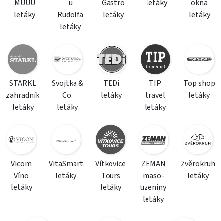
MÚÚÚ
u
Gastro
letáky
okna
letáky
Rudolfa
letáky
letáky
letáky
STARKL
Svojtka &
TEDi
TIP
Top shop
zahradník
Co.
letáky
travel
letáky
letáky
letáky
letáky
Vicom
VitaSmart
Vítkovice
ZEMAN
Zvěrokruh
Víno
letáky
Tours
maso-
letáky
letáky
letáky
uzeniny
letáky