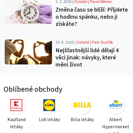
2. 3. 2026 |
Ostatní
|
Pavel Němec
Změna času se blíží: Přijdete
o hodinu spánku, nebo ji
získáte?
20. 8. 2025 |
Ostatní
|
Petr Dvořák
Nejšťastnější lidé dělají 4
věci jinak: návyky, které
mění život
Oblíbené obchody
Kaufland
Lidl letáky
Billa letáky
Albert
letáky
Hypermarket