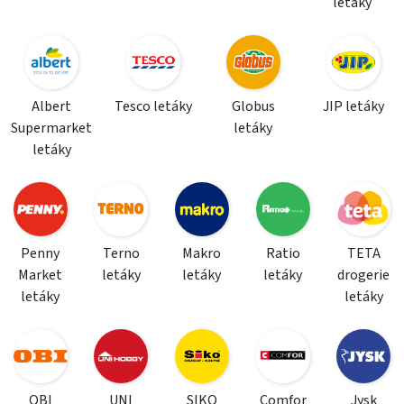
letáky
Albert
Tesco letáky
Globus
JIP letáky
Supermarket
letáky
letáky
Penny
Terno
Makro
Ratio
TETA
Market
letáky
letáky
letáky
drogerie
letáky
letáky
OBI
UNI
SIKO
Comfor
Jysk