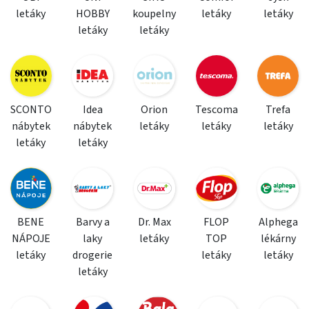
letáky
HOBBY
koupelny
letáky
letáky
letáky
letáky
SCONTO
Idea
Orion
Tescoma
Trefa
nábytek
nábytek
letáky
letáky
letáky
letáky
letáky
BENE
Barvy a
Dr. Max
FLOP
Alphega
NÁPOJE
laky
letáky
TOP
lékárny
letáky
drogerie
letáky
letáky
letáky