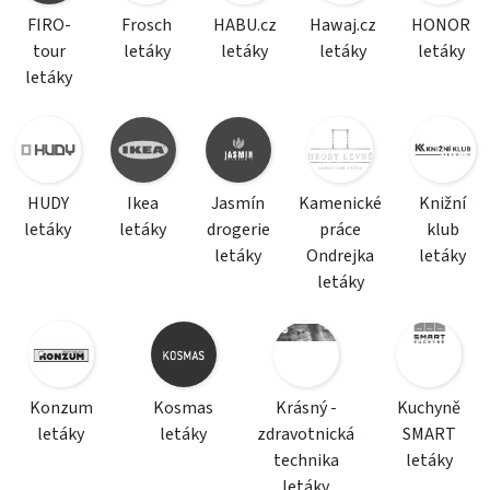
FIRO-
Frosch
HABU.cz
Hawaj.cz
HONOR
tour
letáky
letáky
letáky
letáky
letáky
HUDY
Ikea
Jasmín
Kamenické
Knižní
letáky
letáky
drogerie
práce
klub
letáky
Ondrejka
letáky
letáky
Konzum
Kosmas
Krásný -
Kuchyně
letáky
letáky
zdravotnická
SMART
technika
letáky
letáky