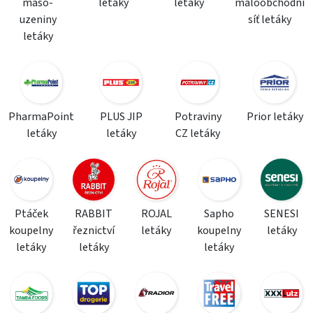
maso-
letáky
letáky
maloobchodní
uzeniny
síť letáky
letáky
PharmaPoint
PLUS JIP
Potraviny
Prior letáky
letáky
letáky
CZ letáky
Ptáček
RABBIT
ROJAL
Sapho
SENESI
koupelny
řeznictví
letáky
koupelny
letáky
letáky
letáky
letáky