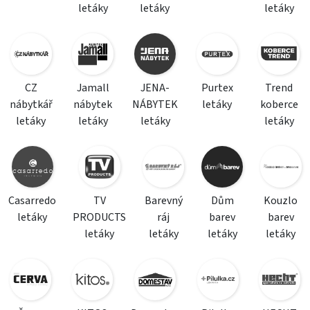
letáky
letáky
letáky
CZ
Jamall
JENA-
Purtex
Trend
nábytkář
nábytek
NÁBYTEK
letáky
koberce
letáky
letáky
letáky
letáky
Casarredo
TV
Barevný
Dům
Kouzlo
letáky
PRODUCTS
ráj
barev
barev
letáky
letáky
letáky
letáky