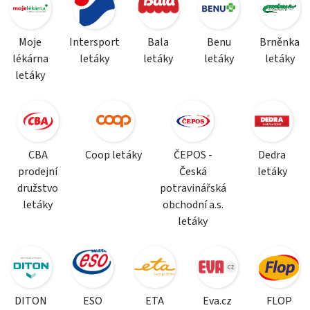
Moje
Intersport
Bala
Benu
Brněnka
lékárna
letáky
letáky
letáky
letáky
letáky
CBA
Coop letáky
ČEPOS -
Dedra
prodejní
Česká
letáky
družstvo
potravinářská
letáky
obchodní a.s.
letáky
DITON
ESO
ETA
Eva.cz
FLOP