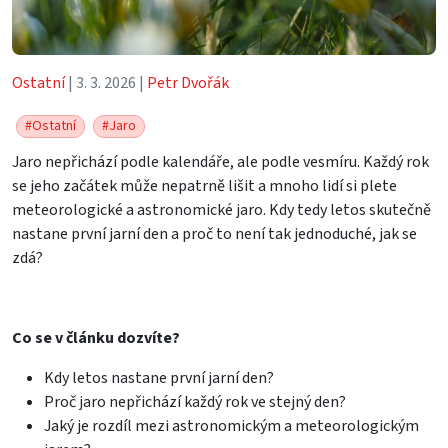
Ostatní
| 3. 3. 2026 |
Petr Dvořák
#Ostatní
#Jaro
Jaro nepřichází podle kalendáře, ale podle vesmíru. Každý rok
se jeho začátek může nepatrně lišit a mnoho lidí si plete
meteorologické a astronomické jaro. Kdy tedy letos skutečně
nastane první jarní den a proč to není tak jednoduché, jak se
zdá?
Co se v článku dozvíte?
Kdy letos nastane první jarní den?
Proč jaro nepřichází každý rok ve stejný den?
Jaký je rozdíl mezi astronomickým a meteorologickým