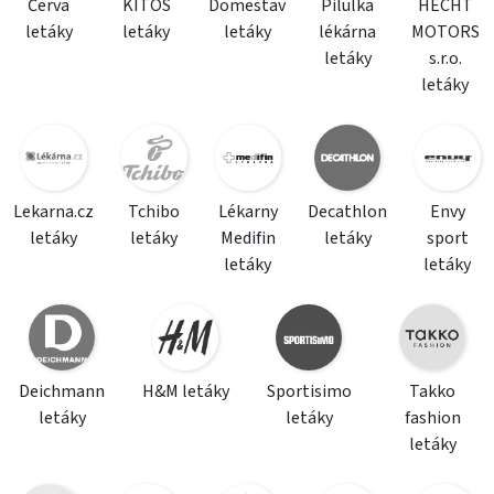
Červa
KITOS
Domestav
Pilulka
HECHT
letáky
letáky
letáky
lékárna
MOTORS
letáky
s.r.o.
letáky
Lekarna.cz
Tchibo
Lékarny
Decathlon
Envy
letáky
letáky
Medifin
letáky
sport
letáky
letáky
Deichmann
H&M letáky
Sportisimo
Takko
letáky
letáky
fashion
letáky