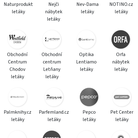
Naturprodukt
Nejči
Nev-Dama
NOTINO.cz
letáky
nábytek
letáky
letáky
letáky
Obchodní
Obchodní
Optika
Orfa
Centrum
centrum
Lentiamo
nábytek
Chodov
Letňany
letáky
letáky
letáky
letáky
Palmknihy.cz
Parfemland.cz
Pepco
Pet Center
letáky
letáky
letáky
letáky