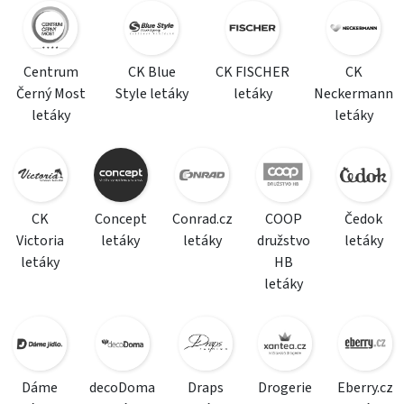
Centrum
CK Blue
CK FISCHER
CK
Černý Most
Style letáky
letáky
Neckermann
letáky
letáky
CK
Concept
Conrad.cz
COOP
Čedok
Victoria
letáky
letáky
družstvo
letáky
letáky
HB
letáky
Dáme
decoDoma
Draps
Drogerie
Eberry.cz