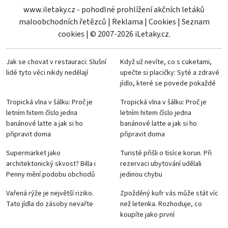
www.iletaky.cz - pohodlné prohlížení akčních letáků
maloobchodních řetězců
|
Reklama
|
Cookies
|
Seznam
cookies
|
© 2007-2026 iLetaky.cz.
Jak se chovat v restauraci: Slušní
Když už nevíte, co s cuketami,
lidé tyto věci nikdy nedělají
upečte si placičky: Syté a zdravé
jídlo, které se povede pokaždé
Tropická vlna v šálku: Proč je
Tropická vlna v šálku: Proč je
letním hitem číslo jedna
letním hitem číslo jedna
banánové latte a jak si ho
banánové latte a jak si ho
připravit doma
připravit doma
Supermarket jako
Turisté přišli o tisíce korun. Při
architektonický skvost? Billa i
rezervaci ubytování udělali
Penny mění podobu obchodů
jedinou chybu
Vařená rýže je největší riziko.
Zpožděný kufr vás může stát víc
Tato jídla do zásoby nevařte
než letenka. Rozhoduje, co
koupíte jako první