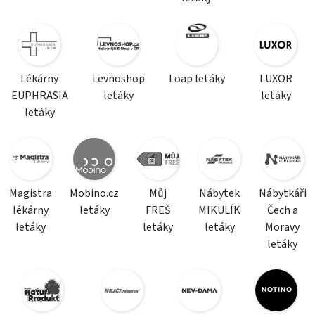
Lékárny
Levnoshop
Loap letáky
LUXOR
EUPHRASIA
letáky
letáky
letáky
Magistra
Mobino.cz
Můj
Nábytek
Nábytkáři
lékárny
letáky
FREŠ
MIKULÍK
Čech a
letáky
letáky
letáky
Moravy
letáky