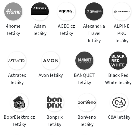
4home
Adam
AGEO.cz
Alexandria
ALPINE
letáky
letáky
letáky
Travel
PRO
letáky
letáky
Astratex
Avon letáky
BANQUET
Black Red
letáky
letáky
White letáky
BobrElektro.cz
Bonprix
BonVeno
C&A letáky
letáky
letáky
letáky