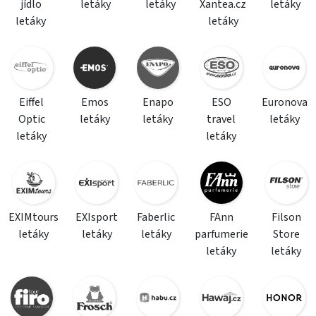
jídlo
letáky
letáky
Xantea.cz
letáky
letáky
letáky
Eiffel
Emos
Enapo
ESO
Euronova
Optic
letáky
letáky
travel
letáky
letáky
letáky
EXIMtours
EXIsport
Faberlic
FAnn
Filson
letáky
letáky
letáky
parfumerie
Store
letáky
letáky