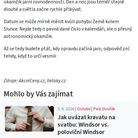
okamžik jarní rovnodennosti. Den a noc jsou téměř stejně
dlouhé a světla začne rychle přibývat.
Datum se může mírně měnit kvůli pohybu Země kolem
Slunce. Nejde tedy o pevně dané číslo v kalendáři, ale o přesný
astronomický okamžik.
Až se tedy budete ptát, kdy opravdu začíná jaro, odpověď zní:
tehdy, když to určí vesmír.
Zdroje: AkcniCeny.cz, iletaky.cz
Mohlo by Vás zajímat
5. 6. 2026 |
Ostatní
|
Petr Dvořák
Jak uvázat kravatu na
svatbu: Windsor vs.
poloviční Windsor