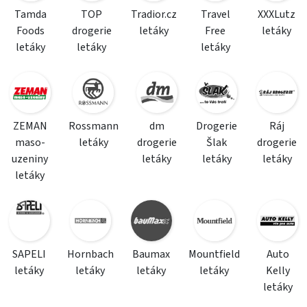
Tamda
TOP
Tradior.cz
Travel
XXXLutz
Foods
drogerie
letáky
Free
letáky
letáky
letáky
letáky
ZEMAN
Rossmann
dm
Drogerie
Ráj
maso-
letáky
drogerie
Šlak
drogerie
uzeniny
letáky
letáky
letáky
letáky
SAPELI
Hornbach
Baumax
Mountfield
Auto
letáky
letáky
letáky
letáky
Kelly
letáky