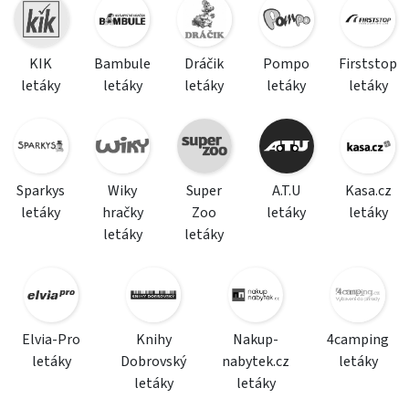
KIK
Bambule
Dráčik
Pompo
Firststop
letáky
letáky
letáky
letáky
letáky
Sparkys
Wiky
Super
A.T.U
Kasa.cz
letáky
hračky
Zoo
letáky
letáky
letáky
letáky
Elvia-Pro
Knihy
Nakup-
4camping
letáky
Dobrovský
nabytek.cz
letáky
letáky
letáky