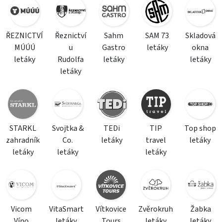
ŘEZNICTVÍ
Řeznictví
Sahm
SAM 73
Skladová
MÚÚÚ
u
Gastro
letáky
okna
letáky
Rudolfa
letáky
letáky
letáky
STARKL
Svojtka &
TEDi
TIP
Top shop
zahradník
Co.
letáky
travel
letáky
letáky
letáky
letáky
Vicom
VitaSmart
Vítkovice
Zvěrokruh
Žabka
Víno
letáky
Tours
letáky
letáky