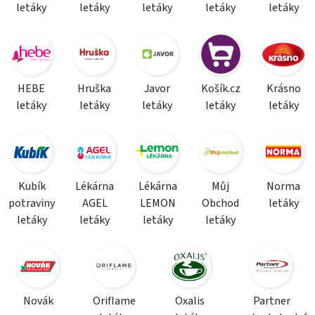
letáky
letáky
letáky
letáky
letáky
HEBE
Hruška
Javor
Košík.cz
Krásno
letáky
letáky
letáky
letáky
letáky
Kubík
Lékárna
Lékárna
Můj
Norma
potraviny
AGEL
LEMON
Obchod
letáky
letáky
letáky
letáky
letáky
Novák
Oriflame
Oxalis
Partner