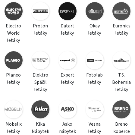
Electro
Proton
Datart
Okay
Euronics
World
letáky
letáky
letáky
letáky
letáky
Planeo
Elektro
Expert
Fotolab
T.S.
letáky
Spáčil
letáky
letáky
Bohemia
letáky
letáky
Mobelix
Kika
Asko
Vesna
Breno
letáky
Nábytek
nábytek
letáky
koberce