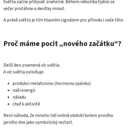
Světla začne přibývat znatelně. Během několika týdnů se
večer protáhne o desítky minut.
A právě světlo je tím hlavním signálem pro přírodu i naše tělo.
Proč máme pocit „nového začátku“?
Delší den znamená víc světla.
A víc světla ovlivňuje:
produkci melatoninu (hormonu spánku)
naši energii
náladu
chuť k aktivitě
Není náhoda, že mnoho lidí vnímá období kolem prvního
jarního dne jako symbolický restart.