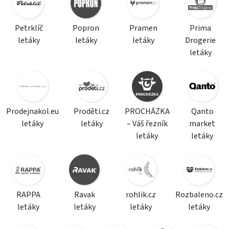
Petrklíč
Popron
Pramen
Prima
letáky
letáky
letáky
Drogerie
letáky
Prodejnakol.eu
Proděti.cz
PROCHÁZKA
Qanto
letáky
letáky
– Váš řezník
market
letáky
letáky
RAPPA
Ravak
rohlik.cz
Rozbaleno.cz
letáky
letáky
letáky
letáky