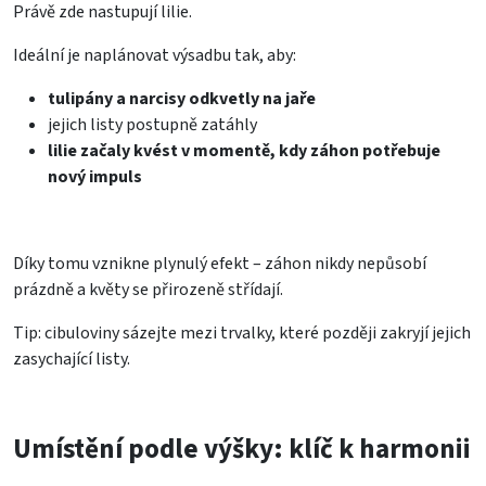
Právě zde nastupují lilie.
Ideální je naplánovat výsadbu tak, aby:
tulipány a narcisy odkvetly na jaře
jejich listy postupně zatáhly
lilie začaly kvést v momentě, kdy záhon potřebuje
nový impuls
Díky tomu vznikne plynulý efekt – záhon nikdy nepůsobí
prázdně a květy se přirozeně střídají.
Tip: cibuloviny sázejte mezi trvalky, které později zakryjí jejich
zasychající listy.
Umístění podle výšky: klíč k harmonii