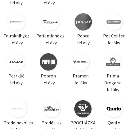
letáky
letáky
Palmknihy.cz
Parfemland.cz
Pepco
Pet Center
letáky
letáky
letáky
letáky
Petrklíč
Popron
Pramen
Prima
letáky
letáky
letáky
Drogerie
letáky
Prodejnakol.eu
Proděti.cz
PROCHÁZKA
Qanto