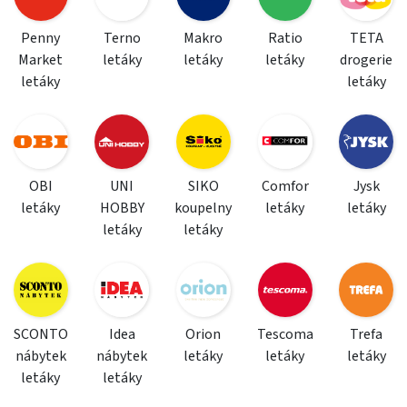
Penny
Terno
Makro
Ratio
TETA
Market
letáky
letáky
letáky
drogerie
letáky
letáky
OBI
UNI
SIKO
Comfor
Jysk
letáky
HOBBY
koupelny
letáky
letáky
letáky
letáky
SCONTO
Idea
Orion
Tescoma
Trefa
nábytek
nábytek
letáky
letáky
letáky
letáky
letáky