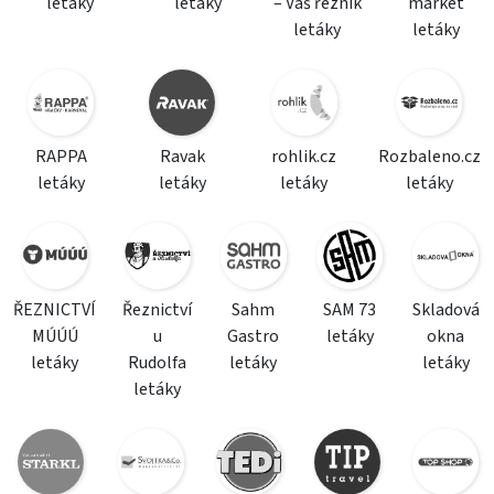
letáky
letáky
– Váš řezník
market
letáky
letáky
RAPPA
Ravak
rohlik.cz
Rozbaleno.cz
letáky
letáky
letáky
letáky
ŘEZNICTVÍ
Řeznictví
Sahm
SAM 73
Skladová
MÚÚÚ
u
Gastro
letáky
okna
letáky
Rudolfa
letáky
letáky
letáky