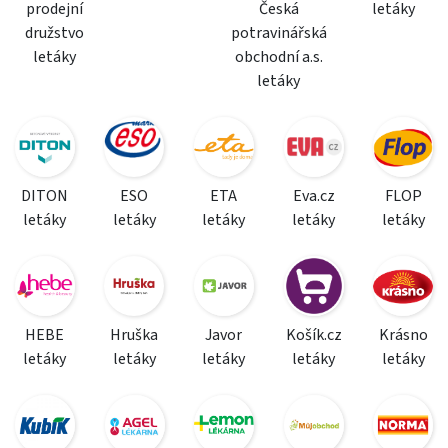
prodejní
Česká
letáky
družstvo
potravinářská
letáky
obchodní a.s.
letáky
DITON
ESO
ETA
Eva.cz
FLOP
letáky
letáky
letáky
letáky
letáky
HEBE
Hruška
Javor
Košík.cz
Krásno
letáky
letáky
letáky
letáky
letáky