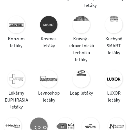
letáky
Konzum
Kosmas
Krásný -
Kuchyně
letáky
letáky
zdravotnická
SMART
technika
letáky
letáky
Lékárny
Levnoshop
Loap letáky
LUXOR
EUPHRASIA
letáky
letáky
letáky