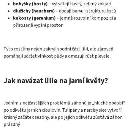
bohyšky (hosty)
– vytvářejí hustý, zelený základ
dlužichy (heuchery)
– dodají barvu i strukturu listů
kakosty (geranium)
– jemně rozvolní kompozici a
přirozeně vyplní prostor
Tyto rostliny nejen zakryjí spodní část lilií, ale zároveň
pomáhají udržet vlhkost půdy a omezují růst plevele.
Jak navázat lilie na jarní květy?
Jedním z nejčastějších problémů záhonů je „hluché období“
po odkvětu jarních cibulovin. Tulipány a narcisy sice vytvoří
krásný začátek sezóny, ale po jejich odkvětu zůstává záhon
prázdný.