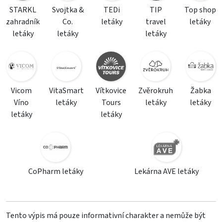
STARKL
Svojtka &
TEDi
TIP
Top shop
zahradník
Co.
letáky
travel
letáky
letáky
letáky
letáky
Vicom
VitaSmart
Vítkovice
Zvěrokruh
Žabka
Víno
letáky
Tours
letáky
letáky
letáky
letáky
CoPharm letáky
Lekárna AVE letáky
Tento výpis má pouze informativní charakter a nemůže být