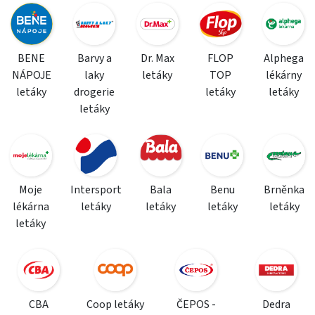
BENE
Barvy a
Dr. Max
FLOP
Alphega
NÁPOJE
laky
letáky
TOP
lékárny
letáky
drogerie
letáky
letáky
letáky
Moje
Intersport
Bala
Benu
Brněnka
lékárna
letáky
letáky
letáky
letáky
letáky
CBA
Coop letáky
ČEPOS -
Dedra