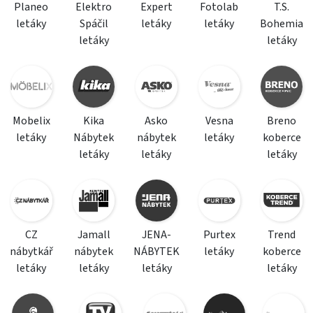
Planeo
Elektro
Expert
Fotolab
T.S.
letáky
Spáčil
letáky
letáky
Bohemia
letáky
letáky
Mobelix
Kika
Asko
Vesna
Breno
letáky
Nábytek
nábytek
letáky
koberce
letáky
letáky
letáky
CZ
Jamall
JENA-
Purtex
Trend
nábytkář
nábytek
NÁBYTEK
letáky
koberce
letáky
letáky
letáky
letáky