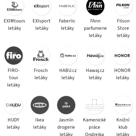
EXIMtours
EXIsport
Faberlic
FAnn
Filson
letáky
letáky
letáky
parfumerie
Store
letáky
letáky
FIRO-
Frosch
HABU.cz
Hawaj.cz
HONOR
tour
letáky
letáky
letáky
letáky
letáky
HUDY
Ikea
Jasmín
Kamenické
Knižní
letáky
letáky
drogerie
práce
klub
letáky
Ondrejka
letáky