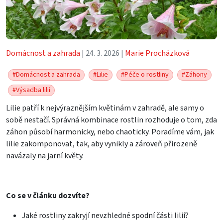
Domácnost a zahrada
| 24. 3. 2026 |
Marie Procházková
#Domácnost a zahrada
#Lilie
#Péče o rostliny
#Záhony
#Výsadba lilií
Lilie patří k nejvýraznějším květinám v zahradě, ale samy o
sobě nestačí. Správná kombinace rostlin rozhoduje o tom, zda
záhon působí harmonicky, nebo chaoticky. Poradíme vám, jak
lilie zakomponovat, tak, aby vynikly a zároveň přirozeně
navázaly na jarní květy.
Co se v článku dozvíte?
Jaké rostliny zakryjí nevzhledné spodní části lilií?