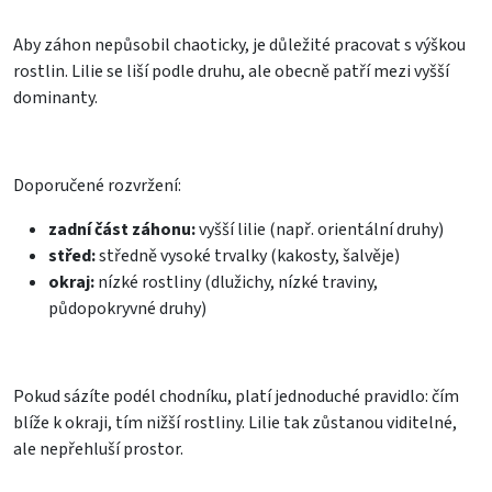
Aby záhon nepůsobil chaoticky, je důležité pracovat s výškou
rostlin. Lilie se liší podle druhu, ale obecně patří mezi vyšší
dominanty.
Doporučené rozvržení:
zadní část záhonu:
vyšší lilie (např. orientální druhy)
střed:
středně vysoké trvalky (kakosty, šalvěje)
okraj:
nízké rostliny (dlužichy, nízké traviny,
půdopokryvné druhy)
Pokud sázíte podél chodníku, platí jednoduché pravidlo: čím
blíže k okraji, tím nižší rostliny. Lilie tak zůstanou viditelné,
ale nepřehluší prostor.