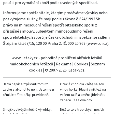
použit pro vymáhání zboží podle uvedených specifikací.
Informujeme spotřebitele, kterým prodáváme výrobky nebo
poskytujeme služby, že mají podle zákona č. 624/1992 Sb.
právo na mimosoudní řešení spotřebitelského sporu z
příslušné smlouvy. Subjektem mimosoudního řešení
spotřebitelských sporů je Česká obchodní inspekce, se sídlem
Štěpánská 567/15, 120 00 Praha 2, IČ: 000 20 869 (
www.coi.cz
).
www.iletaky.cz - pohodlné prohlížení akčních letáků
maloobchodních řetězců
|
Reklama
|
Cookies
|
Seznam
cookies
|
© 2007-2026 iLetaky.cz.
Játra nejvíce trpí kvůli tomuto
Oteklá chodidla v létě nejsou
zvyku a alkohol to není: Jste mezi
vinou horka: Hlavní viník leží na
těmi, kteří to dělají pravidelně?
vašem talíři a změna jídelníčku
zabere už za dva dny
3 nejškodlivější mléčné výrobky,
Děláte to v tropických nocích