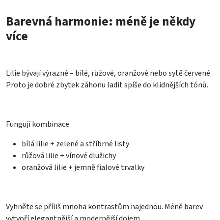
Barevná harmonie: méně je někdy
více
Lilie bývají výrazné – bílé, růžové, oranžové nebo sytě červené.
Proto je dobré zbytek záhonu ladit spíše do klidnějších tónů.
Fungují kombinace:
bílá lilie + zelené a stříbrné listy
růžová lilie + vínové dlužichy
oranžová lilie + jemně fialové trvalky
Vyhněte se příliš mnoha kontrastům najednou. Méně barev
vytvoří elegantnější a modernější dojem.