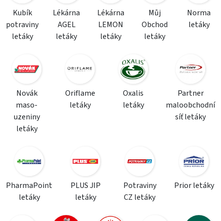
Kubík
Lékárna
Lékárna
Můj
Norma
potraviny
AGEL
LEMON
Obchod
letáky
letáky
letáky
letáky
letáky
Novák
Oriflame
Oxalis
Partner
maso-
letáky
letáky
maloobchodní
uzeniny
síť letáky
letáky
PharmaPoint
PLUS JIP
Potraviny
Prior letáky
letáky
letáky
CZ letáky