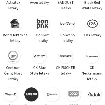
Astratex
Avon letáky
BANQUET
Black Red
letáky
letáky
White letáky
BobrElektro.cz
Bonprix
BonVeno
C&A letáky
letáky
letáky
letáky
Centrum
CK Blue
CK FISCHER
CK
Černý Most
Style letáky
letáky
Neckermann
letáky
letáky