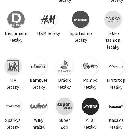
letáky
letáky
Deichmann
H&M letáky
Sportisimo
Takko
letáky
letáky
fashion
letáky
KIK
Bambule
Dráčik
Pompo
Firststop
letáky
letáky
letáky
letáky
letáky
Sparkys
Wiky
Super
A.T.U
Kasa.cz
letáky
hračky
Zoo
letáky
letáky