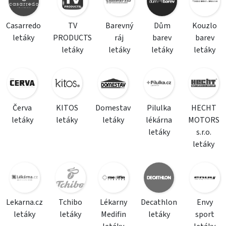
Casarredo
TV
Barevný
Dům
Kouzlo
letáky
PRODUCTS
ráj
barev
barev
letáky
letáky
letáky
letáky
Červa
KITOS
Domestav
Pilulka
HECHT
letáky
letáky
letáky
lékárna
MOTORS
letáky
s.r.o.
letáky
Lekarna.cz
Tchibo
Lékarny
Decathlon
Envy
letáky
letáky
Medifin
letáky
sport