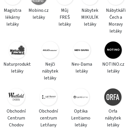
Magistra
Mobino.cz
Můj
Nábytek
Nábytkáři
lékárny
letáky
FREŠ
MIKULÍK
Čech a
letáky
letáky
letáky
Moravy
letáky
Naturprodukt
Nejči
Nev-Dama
NOTINO.cz
letáky
nábytek
letáky
letáky
letáky
Obchodní
Obchodní
Optika
Orfa
Centrum
centrum
Lentiamo
nábytek
Chodov
Letňany
letáky
letáky