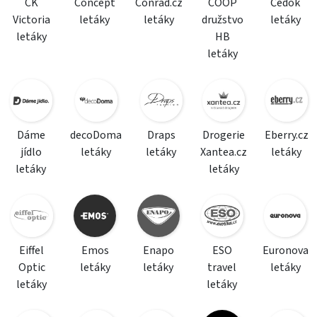
CK
Concept
Conrad.cz
COOP
Čedok
Victoria
letáky
letáky
družstvo
letáky
letáky
HB
letáky
Dáme
decoDoma
Draps
Drogerie
Eberry.cz
jídlo
letáky
letáky
Xantea.cz
letáky
letáky
letáky
Eiffel
Emos
Enapo
ESO
Euronova
Optic
letáky
letáky
travel
letáky
letáky
letáky