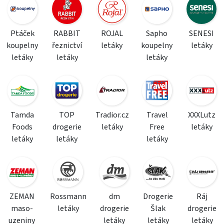
Ptáček
RABBIT
ROJAL
Sapho
SENESI
koupelny
řeznictví
letáky
koupelny
letáky
letáky
letáky
letáky
Tamda
TOP
Tradior.cz
Travel
XXXLutz
Foods
drogerie
letáky
Free
letáky
letáky
letáky
letáky
ZEMAN
Rossmann
dm
Drogerie
Ráj
maso-
letáky
drogerie
Šlak
drogerie
uzeniny
letáky
letáky
letáky