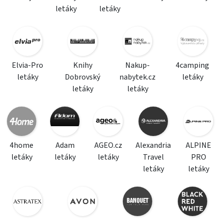
letáky
letáky
Elvia-Pro
Knihy
Nakup-
4camping
letáky
Dobrovský
nabytek.cz
letáky
letáky
letáky
4home
Adam
AGEO.cz
Alexandria
ALPINE
letáky
letáky
letáky
Travel
PRO
letáky
letáky