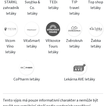
STARKL
Svojtka &
TEDi
TIP
Top shop
zahradník
Co.
letáky
travel
letáky
letáky
letáky
letáky
Vicom
VitaSmart
Vítkovice
Zvěrokruh
Žabka
Víno
letáky
Tours
letáky
letáky
letáky
letáky
CoPharm letáky
Lekárna AVE letáky
Tento výpis má pouze informativní charakter a nemůže být
použit pro vymáhání zboží podle uvedených specifikací.