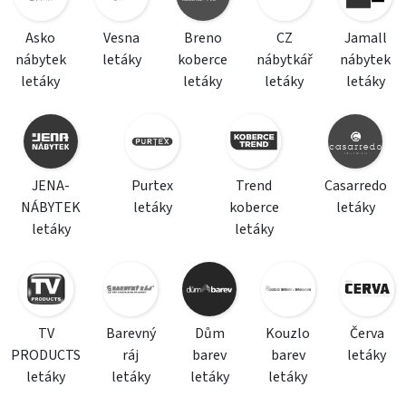
Asko
Vesna
Breno
CZ
Jamall
nábytek
letáky
koberce
nábytkář
nábytek
letáky
letáky
letáky
letáky
JENA-
Purtex
Trend
Casarredo
NÁBYTEK
letáky
koberce
letáky
letáky
letáky
TV
Barevný
Dům
Kouzlo
Červa
PRODUCTS
ráj
barev
barev
letáky
letáky
letáky
letáky
letáky