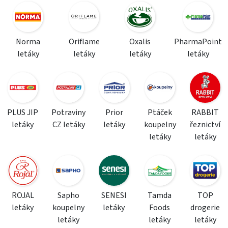
Norma
Oriflame
Oxalis
PharmaPoint
letáky
letáky
letáky
letáky
PLUS JIP
Potraviny
Prior
Ptáček
RABBIT
letáky
CZ letáky
letáky
koupelny
řeznictví
letáky
letáky
ROJAL
Sapho
SENESI
Tamda
TOP
letáky
koupelny
letáky
Foods
drogerie
letáky
letáky
letáky