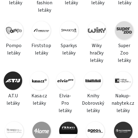
letáky
fashion
letáky
letáky
letáky
letáky
Pompo
Firststop
Sparkys
Wiky
Super
letáky
letáky
letáky
hračky
Zoo
letáky
letáky
A.T.U
Kasa.cz
Elvia-
Knihy
Nakup-
letáky
letáky
Pro
Dobrovský
nabytek.cz
letáky
letáky
letáky