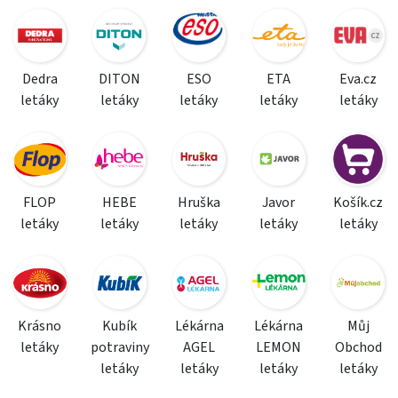
Dedra
DITON
ESO
ETA
Eva.cz
letáky
letáky
letáky
letáky
letáky
FLOP
HEBE
Hruška
Javor
Košík.cz
letáky
letáky
letáky
letáky
letáky
Krásno
Kubík
Lékárna
Lékárna
Můj
letáky
potraviny
AGEL
LEMON
Obchod
letáky
letáky
letáky
letáky