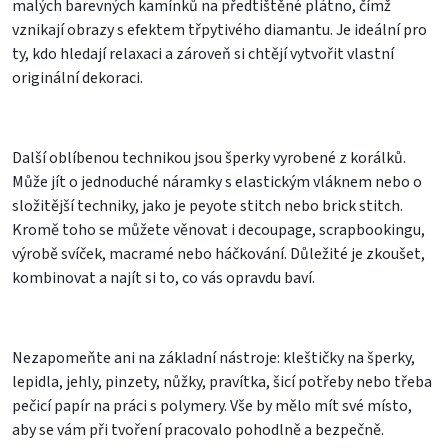
malých barevných kamínků na předtištěné plátno, čímž
vznikají obrazy s efektem třpytivého diamantu. Je ideální pro
ty, kdo hledají relaxaci a zároveň si chtějí vytvořit vlastní
originální dekoraci.
Další oblíbenou technikou jsou šperky vyrobené z korálků.
Může jít o jednoduché náramky s elastickým vláknem nebo o
složitější techniky, jako je peyote stitch nebo brick stitch.
Kromě toho se můžete věnovat i decoupage, scrapbookingu,
výrobě svíček, macramé nebo háčkování. Důležité je zkoušet,
kombinovat a najít si to, co vás opravdu baví.
Nezapomeňte ani na základní nástroje: kleštičky na šperky,
lepidla, jehly, pinzety, nůžky, pravítka, šicí potřeby nebo třeba
pečicí papír na práci s polymery. Vše by mělo mít své místo,
aby se vám při tvoření pracovalo pohodlně a bezpečně.