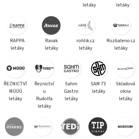
letáky
letáky
RAPPA
Ravak
rohlik.cz
Rozbaleno.cz
letáky
letáky
letáky
letáky
ŘEZNICTVÍ
Řeznictví
Sahm
SAM 73
Skladová
MÚÚÚ
u
Gastro
letáky
okna
letáky
Rudolfa
letáky
letáky
letáky