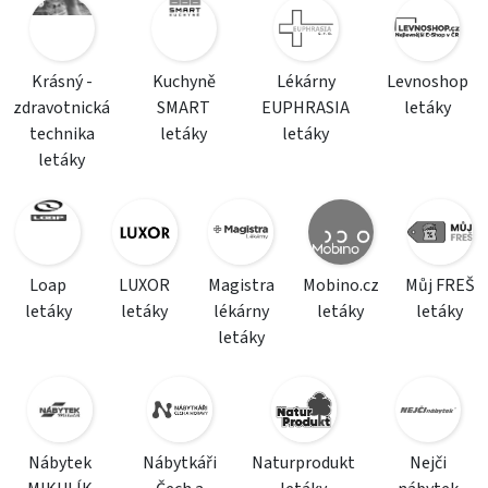
Krásný -
Kuchyně
Lékárny
Levnoshop
zdravotnická
SMART
EUPHRASIA
letáky
technika
letáky
letáky
letáky
Loap
LUXOR
Magistra
Mobino.cz
Můj FREŠ
letáky
letáky
lékárny
letáky
letáky
letáky
Nábytek
Nábytkáři
Naturprodukt
Nejči