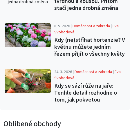
tvrdnou a koušou. Přitom
stačí jedna drobná změna
8. 5. 2026 |
Domácnost a zahrada
|
Eva
Svobodová
Kdy (ne)stříhat hortenzie? V
květnu můžete jedním
řezem přijít o všechny květy
24. 3. 2026 |
Domácnost a zahrada
|
Eva
Svobodová
Kdy se sází růže na jaře:
Tenhle detail rozhodne o
tom, jak pokvetou
Oblíbené obchody