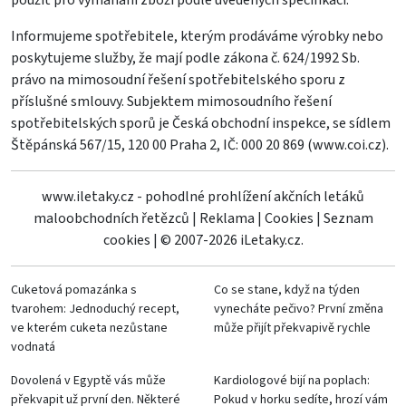
Informujeme spotřebitele, kterým prodáváme výrobky nebo
poskytujeme služby, že mají podle zákona č. 624/1992 Sb.
právo na mimosoudní řešení spotřebitelského sporu z
příslušné smlouvy. Subjektem mimosoudního řešení
spotřebitelských sporů je Česká obchodní inspekce, se sídlem
Štěpánská 567/15, 120 00 Praha 2, IČ: 000 20 869 (
www.coi.cz
).
www.iletaky.cz - pohodlné prohlížení akčních letáků
maloobchodních řetězců
|
Reklama
|
Cookies
|
Seznam
cookies
|
© 2007-2026 iLetaky.cz.
Cuketová pomazánka s
Co se stane, když na týden
tvarohem: Jednoduchý recept,
vynecháte pečivo? První změna
ve kterém cuketa nezůstane
může přijít překvapivě rychle
vodnatá
Dovolená v Egyptě vás může
Kardiologové bijí na poplach:
překvapit už první den. Některé
Pokud v horku sedíte, hrozí vám