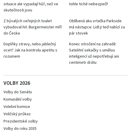
situace ale vypadají hůř, než ve
tohle tiché nebezpečí!
skutečnosti jsou
Z bývalých veřejných toalet
Oblíbená aku vrtačka Parkside
vybudoval hit. Burgermeister míří
má nástupce. Lidl ji teď nabízí za
do Česka
pár stovek
Doplňky stravy, nebo jablečný
Konec otročení na zahradě:
ocet? Jak na kontrolu apetitu s
Satelitní sekačky s umělou
rozumem
inteligencí už nepotřebují ani
centimetr drátu
VOLBY 2026
Volby do Senátu
Komunální volby
Volební komise
Voličský průkaz
Prezidentské volby
Volby do roku 2035