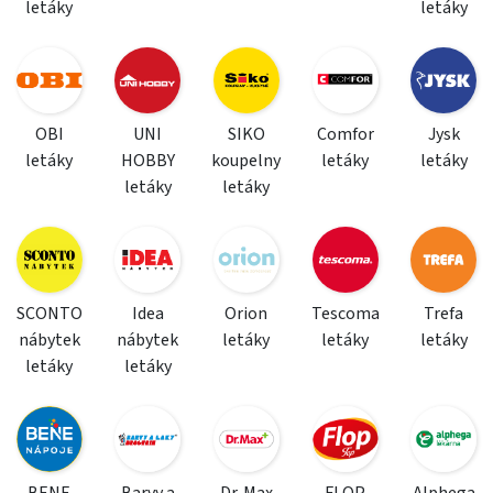
letáky
letáky
OBI
UNI
SIKO
Comfor
Jysk
letáky
HOBBY
koupelny
letáky
letáky
letáky
letáky
SCONTO
Idea
Orion
Tescoma
Trefa
nábytek
nábytek
letáky
letáky
letáky
letáky
letáky
BENE
Barvy a
Dr. Max
FLOP
Alphega