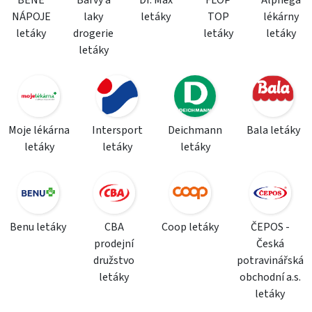
NÁPOJE
laky
letáky
TOP
lékárny
letáky
drogerie
letáky
letáky
letáky
Moje lékárna
Intersport
Deichmann
Bala letáky
letáky
letáky
letáky
Benu letáky
CBA
Coop letáky
ČEPOS -
prodejní
Česká
družstvo
potravinářská
letáky
obchodní a.s.
letáky