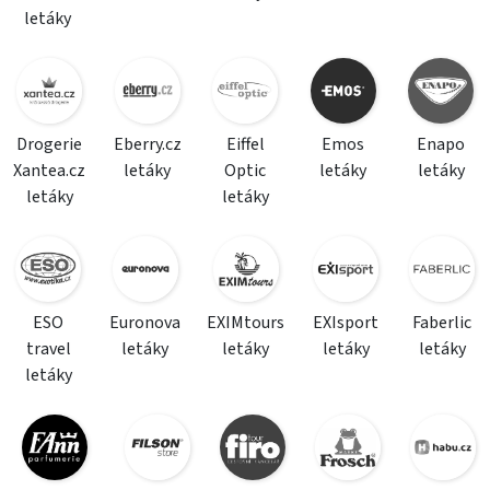
letáky
Drogerie
Eberry.cz
Eiffel
Emos
Enapo
Xantea.cz
letáky
Optic
letáky
letáky
letáky
letáky
ESO
Euronova
EXIMtours
EXIsport
Faberlic
travel
letáky
letáky
letáky
letáky
letáky