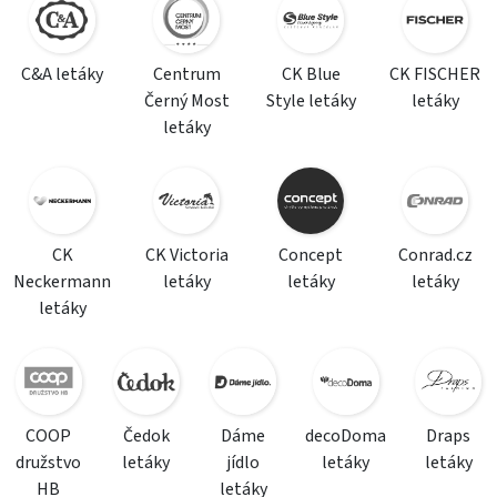
C&A letáky
Centrum
CK Blue
CK FISCHER
Černý Most
Style letáky
letáky
letáky
CK
CK Victoria
Concept
Conrad.cz
Neckermann
letáky
letáky
letáky
letáky
COOP
Čedok
Dáme
decoDoma
Draps
družstvo
letáky
jídlo
letáky
letáky
HB
letáky