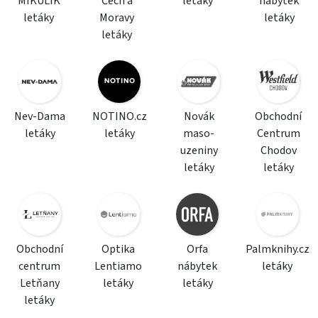
MIKULÍK
Čech a
letáky
nábytek
letáky
Moravy
letáky
letáky
Nev-Dama
NOTINO.cz
Novák
Obchodní
letáky
letáky
maso-
Centrum
uzeniny
Chodov
letáky
letáky
Obchodní
Optika
Orfa
Palmknihy.cz
centrum
Lentiamo
nábytek
letáky
Letňany
letáky
letáky
letáky