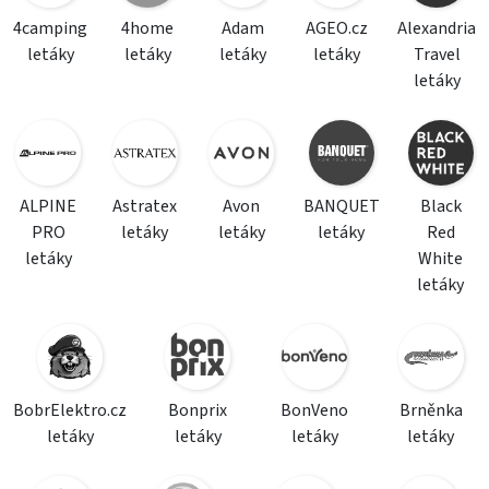
4camping
4home
Adam
AGEO.cz
Alexandria
letáky
letáky
letáky
letáky
Travel
letáky
ALPINE
Astratex
Avon
BANQUET
Black
PRO
letáky
letáky
letáky
Red
letáky
White
letáky
BobrElektro.cz
Bonprix
BonVeno
Brněnka
letáky
letáky
letáky
letáky