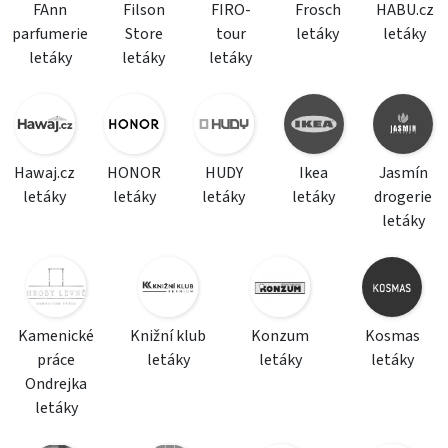
FAnn
Filson
FIRO-
Frosch
HABU.cz
parfumerie
Store
tour
letáky
letáky
letáky
letáky
letáky
Hawaj.cz
HONOR
HUDY
Ikea
Jasmín
letáky
letáky
letáky
letáky
drogerie
letáky
Kamenické
Knižní klub
Konzum
Kosmas
práce
letáky
letáky
letáky
Ondrejka
letáky