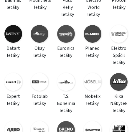
Baumax
Mountfield
Auto
Electro
Proton
letáky
letáky
Kelly
World
letáky
letáky
letáky
Datart
Okay
Euronics
Planeo
Elektro
letáky
letáky
letáky
letáky
Spáčil
letáky
Expert
Fotolab
T.S.
Mobelix
Kika
letáky
letáky
Bohemia
letáky
Nábytek
letáky
letáky