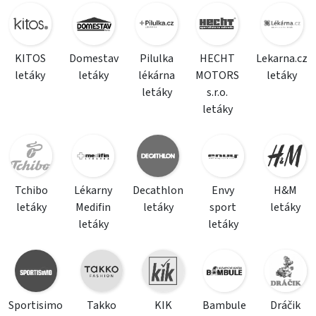
KITOS
Domestav
Pilulka
HECHT
Lekarna.cz
letáky
letáky
lékárna
MOTORS
letáky
letáky
s.r.o.
letáky
Tchibo
Lékarny
Decathlon
Envy
H&M
letáky
Medifin
letáky
sport
letáky
letáky
letáky
Sportisimo
Takko
KIK
Bambule
Dráčik