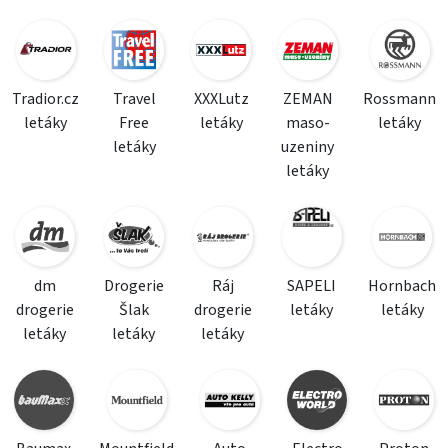
Tradior.cz
Travel
XXXLutz
ZEMAN
Rossmann
letáky
Free
letáky
maso-
letáky
letáky
uzeniny
letáky
dm
Drogerie
Ráj
SAPELI
Hornbach
drogerie
Šlak
drogerie
letáky
letáky
letáky
letáky
letáky