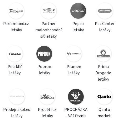
Parfemland.cz
Partner
Pepco
Pet Center
letáky
maloobchodní
letáky
letáky
síť letáky
Petrklíč
Popron
Pramen
Prima
letáky
letáky
letáky
Drogerie
letáky
Prodejnakol.eu
Proděti.cz
PROCHÁZKA
Qanto
letáky
letáky
– Váš řezník
market