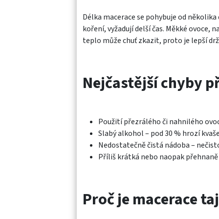
Délka macerace se pohybuje od několika dn
koření, vyžadují delší čas. Měkké ovoce, nap
teplo může chuť zkazit, proto je lepší d
Nejčastější chyby př
Použití přezrálého či nahnilého ovo
Slabý alkohol – pod 30 % hrozí kvaše
Nedostatečně čistá nádoba – nečistot
Příliš krátká nebo naopak přehnaně 
Proč je macerace ta