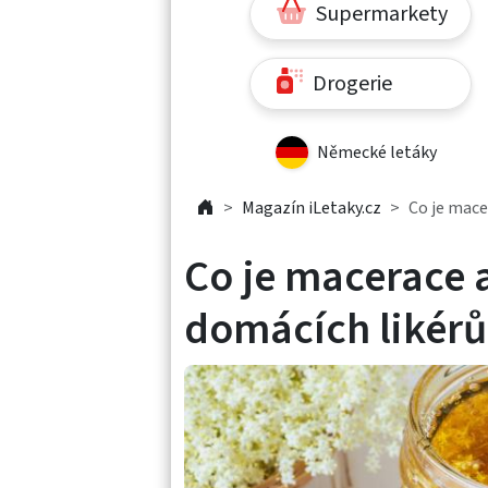
Supermarkety
Drogerie
Německé letáky
Magazín iLetaky.cz
Co je mace
Co je macerace a
domácích likérů