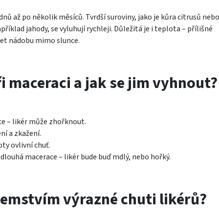
ů až po několik měsíců. Tvrdší suroviny, jako je kůra citrusů neb
říklad jahody, se vyluhují rychleji. Důležitá je i teplota – přílišné
ržet nádobu mimo slunce.
i maceraci a jak se jim vyhnout?
ce – likér může zhořknout.
ní a zkažení.
y ovlivní chuť.
dlouhá macerace – likér bude buď mdlý, nebo hořký.
jemstvím výrazné chuti likérů?