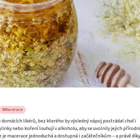
#Macerace
domácích likérů, bez kterého by výsledný nápoj postrádal chuť i
ylinky nebo koření louhují v alkoholu, aby se uvolnily jejich přírodn
ce je macerace jednoduchá a dostupná i začátečníkům – a právě díky