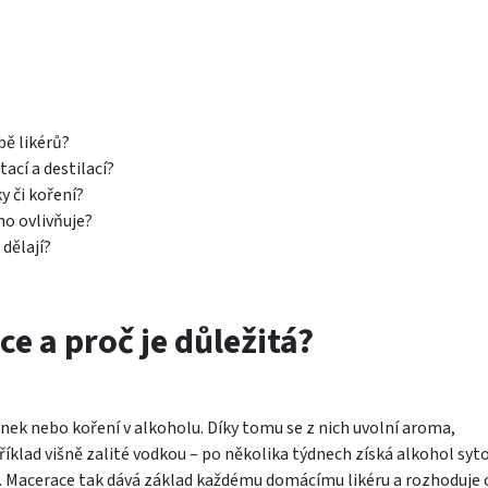
bě likérů?
ací a destilací?
y či koření?
ho ovlivňuje?
 dělají?
 a proč je důležitá?
inek nebo koření v alkoholu. Díky tomu se z nich uvolní aroma,
příklad višně zalité vodkou – po několika týdnech získá alkohol syt
i. Macerace tak dává základ každému domácímu likéru a rozhoduje 