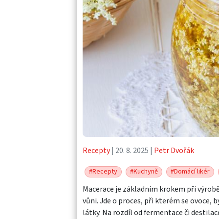
Recepty
| 20. 8. 2025 |
Petr Dvořák
#Recepty
#Kuchyně
#Domácí likér
Macerace je základním krokem při výrobě 
vůni. Jde o proces, při kterém se ovoce, b
látky. Na rozdíl od fermentace či destila