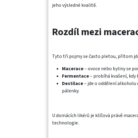
jeho výsledné kvalitě.
Rozdíl mezi macerací
Tyto tři pojmy se často pletou, přitom jd
Macerace
– ovoce nebo byliny se pou
Fermentace
– probíhá kvašení, kdy k
Destilace
– jde o oddělení alkoholu
pálenky.
U domácích likérů je klíčová právě macer
technologie.