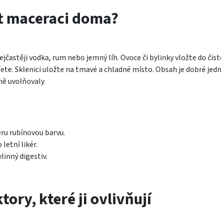
t maceraci doma?
ejčastěji vodka, rum nebo jemný líh. Ovoce či bylinky vložte do čist
řete. Sklenici uložte na tmavé a chladné místo. Obsah je dobré jed
ně uvolňovaly.
kéru rubínovou barvu.
letní likér.
linný digestiv.
ory, které ji ovlivňují