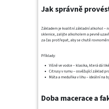
Jak správně provés
Základem je kvalitní základní alkohol – n
sklenice, zalijte alkoholem a pevně uzav
za čas protřepat, aby se chutě rovnoměr
Příklady:
Višně ve vodce – klasika, která dá li
Citrusy v rumu – osvěžující základ pro 
Máta a meduňka v lihu – ideální na by
Doba macerace a fakt