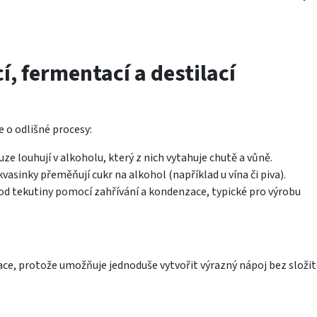
, fermentací a destilací
e o odlišné procesy:
ze louhují v alkoholu, který z nich vytahuje chutě a vůně.
vasinky přeměňují cukr na alkohol (například u vína či piva).
 od tekutiny pomocí zahřívání a kondenzace, typické pro výrobu
ace, protože umožňuje jednoduše vytvořit výrazný nápoj bez složi