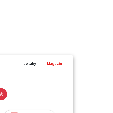
Letáky
Magazín
at