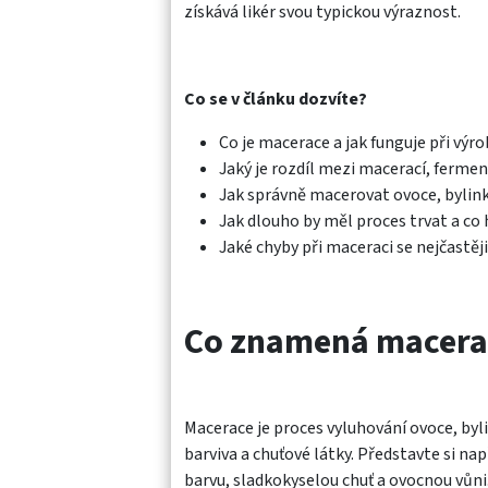
získává likér svou typickou výraznost.
Co se v článku dozvíte?
Co je macerace a jak funguje při výro
Jaký je rozdíl mezi macerací, ferment
Jak správně macerovat ovoce, bylink
Jak dlouho by měl proces trvat a co 
Jaké chyby při maceraci se nejčastěji
Co znamená macerace
Macerace je proces vyluhování ovoce, byl
barviva a chuťové látky. Představte si na
barvu, sladkokyselou chuť a ovocnou vůn