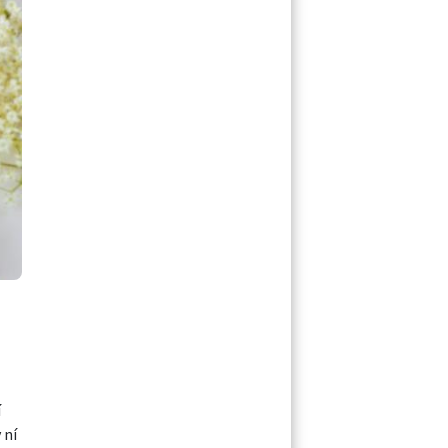
í
 ní