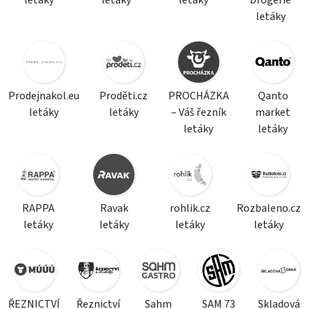
letáky
letáky
letáky
Drogerie
letáky
Prodejnakol.eu
Proděti.cz
PROCHÁZKA
Qanto
letáky
letáky
– Váš řezník
market
letáky
letáky
RAPPA
Ravak
rohlik.cz
Rozbaleno.cz
letáky
letáky
letáky
letáky
ŘEZNICTVÍ
Řeznictví
Sahm
SAM 73
Skladová