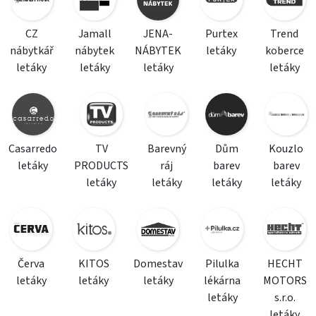
CZ
Jamall
JENA-
Purtex
Trend
nábytkář
nábytek
NÁBYTEK
letáky
koberce
letáky
letáky
letáky
letáky
Casarredo
TV
Barevný
Dům
Kouzlo
letáky
PRODUCTS
ráj
barev
barev
letáky
letáky
letáky
letáky
Červa
KITOS
Domestav
Pilulka
HECHT
letáky
letáky
letáky
lékárna
MOTORS
letáky
s.r.o.
letáky