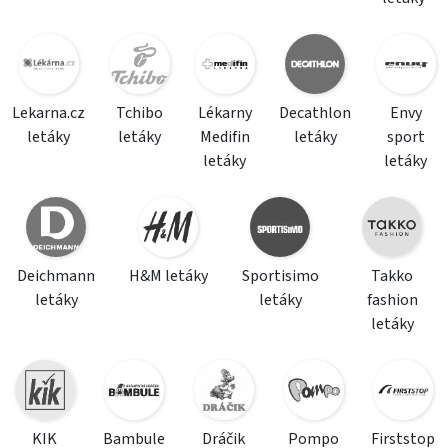
Lekarna.cz
Tchibo
Lékarny
Decathlon
Envy
letáky
letáky
Medifin
letáky
sport
letáky
letáky
Deichmann
H&M letáky
Sportisimo
Takko
letáky
letáky
fashion
letáky
KIK
Bambule
Dráčik
Pompo
Firststop