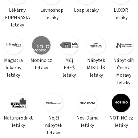
Lékárny
Levnoshop
Loap letáky
LUXOR
EUPHRASIA
letáky
letáky
letáky
Magistra
Mobino.cz
Můj
Nábytek
Nábytkáři
lékárny
letáky
FREŠ
MIKULÍK
Čech a
letáky
letáky
letáky
Moravy
letáky
Naturprodukt
Nejči
Nev-Dama
NOTINO.cz
letáky
nábytek
letáky
letáky
letáky