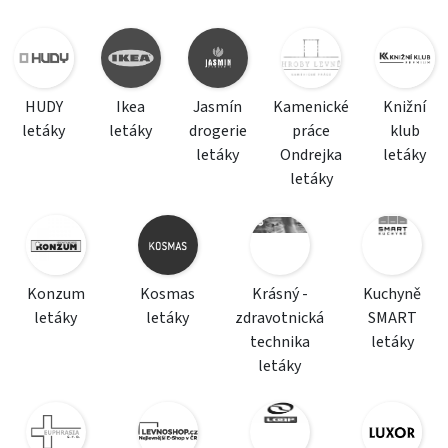
HUDY
Ikea
Jasmín
Kamenické
Knižní
letáky
letáky
drogerie
práce
klub
letáky
Ondrejka
letáky
letáky
Konzum
Kosmas
Krásný -
Kuchyně
letáky
letáky
zdravotnická
SMART
technika
letáky
letáky