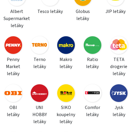
Albert
Tesco letáky
Globus
JIP letáky
Supermarket
letáky
letáky
Penny
Terno
Makro
Ratio
TETA
Market
letáky
letáky
letáky
drogerie
letáky
letáky
OBI
UNI
SIKO
Comfor
Jysk
letáky
HOBBY
koupelny
letáky
letáky
letáky
letáky