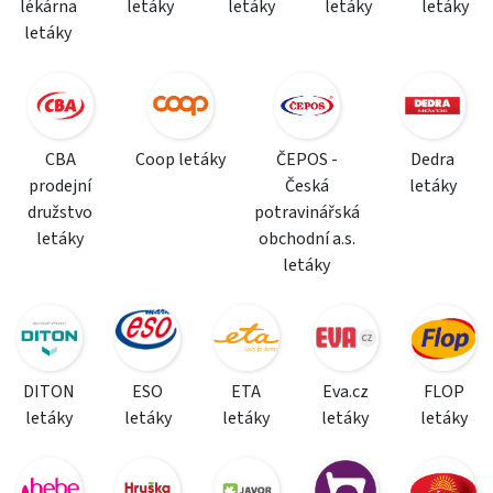
lékárna
letáky
letáky
letáky
letáky
letáky
CBA
Coop letáky
ČEPOS -
Dedra
prodejní
Česká
letáky
družstvo
potravinářská
letáky
obchodní a.s.
letáky
DITON
ESO
ETA
Eva.cz
FLOP
letáky
letáky
letáky
letáky
letáky