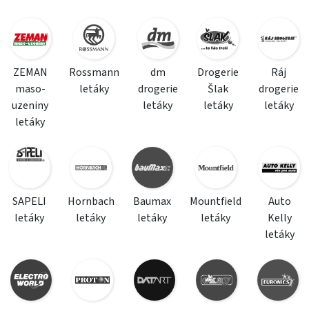
ZEMAN
Rossmann
dm
Drogerie
Ráj
maso-
letáky
drogerie
Šlak
drogerie
uzeniny
letáky
letáky
letáky
letáky
SAPELI
Hornbach
Baumax
Mountfield
Auto
letáky
letáky
letáky
letáky
Kelly
letáky