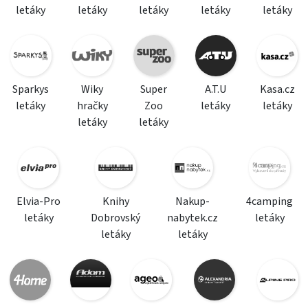
letáky
letáky
letáky
letáky
letáky
Sparkys
Wiky
Super
A.T.U
Kasa.cz
letáky
hračky
Zoo
letáky
letáky
letáky
letáky
Elvia-Pro
Knihy
Nakup-
4camping
letáky
Dobrovský
nabytek.cz
letáky
letáky
letáky