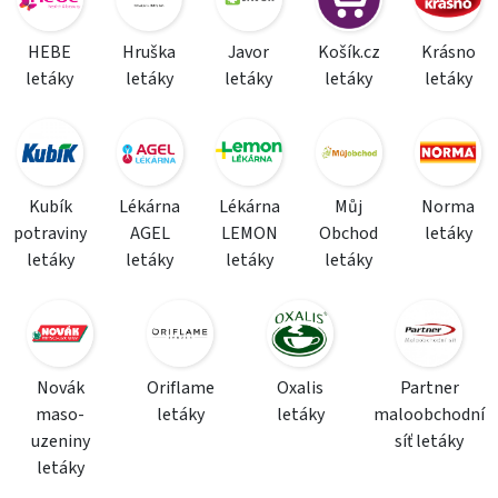
HEBE
Hruška
Javor
Košík.cz
Krásno
letáky
letáky
letáky
letáky
letáky
Kubík
Lékárna
Lékárna
Můj
Norma
potraviny
AGEL
LEMON
Obchod
letáky
letáky
letáky
letáky
letáky
Novák
Oriflame
Oxalis
Partner
maso-
letáky
letáky
maloobchodní
uzeniny
síť letáky
letáky