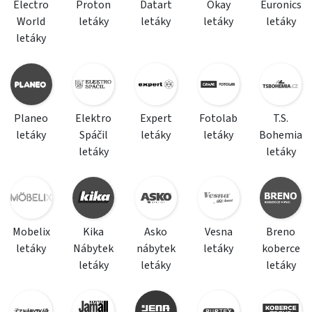
Electro
Proton
Datart
Okay
Euronics
World
letáky
letáky
letáky
letáky
letáky
Planeo
Elektro
Expert
Fotolab
T.S.
letáky
Spáčil
letáky
letáky
Bohemia
letáky
letáky
Mobelix
Kika
Asko
Vesna
Breno
letáky
Nábytek
nábytek
letáky
koberce
letáky
letáky
letáky