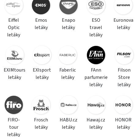
Eiffel
Emos
Enapo
ESO
Euronova
Optic
letáky
letáky
travel
letáky
letáky
letáky
EXIMtours
EXIsport
Faberlic
FAnn
Filson
letáky
letáky
letáky
parfumerie
Store
letáky
letáky
FIRO-
Frosch
HABU.cz
Hawaj.cz
HONOR
tour
letáky
letáky
letáky
letáky
letáky