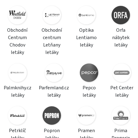
Obchodní
Obchodní
Optika
Orfa
Centrum
centrum
Lentiamo
nábytek
Chodov
Letňany
letáky
letáky
letáky
letáky
Palmknihy.cz
Parfemland.cz
Pepco
Pet Center
letáky
letáky
letáky
letáky
Petrklíč
Popron
Pramen
Prima