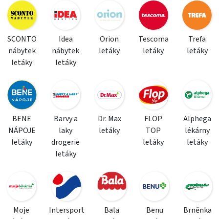
SCONTO
Idea
Orion
Tescoma
Trefa
nábytek
nábytek
letáky
letáky
letáky
letáky
letáky
BENE
Barvy a
Dr. Max
FLOP
Alphega
NÁPOJE
laky
letáky
TOP
lékárny
letáky
drogerie
letáky
letáky
letáky
Moje
Intersport
Bala
Benu
Brněnka