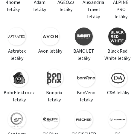
4home
Adam
AGEO.cz
Alexandria
ALPINE
letáky
letáky
letáky
Travel
PRO
letáky
letáky
Astratex
Avon letáky
BANQUET
Black Red
letáky
letáky
White letáky
BobrElektro.cz
Bonprix
BonVeno
C&A letáky
letáky
letáky
letáky