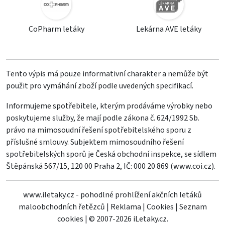
CoPharm letáky
Lekárna AVE letáky
Tento výpis má pouze informativní charakter a nemůže být
použit pro vymáhání zboží podle uvedených specifikací.
Informujeme spotřebitele, kterým prodáváme výrobky nebo
poskytujeme služby, že mají podle zákona č. 624/1992 Sb.
právo na mimosoudní řešení spotřebitelského sporu z
příslušné smlouvy. Subjektem mimosoudního řešení
spotřebitelských sporů je Česká obchodní inspekce, se sídlem
Štěpánská 567/15, 120 00 Praha 2, IČ: 000 20 869 (
www.coi.cz
).
www.iletaky.cz - pohodlné prohlížení akčních letáků
maloobchodních řetězců
|
Reklama
|
Cookies
|
Seznam
cookies
|
© 2007-2026 iLetaky.cz.