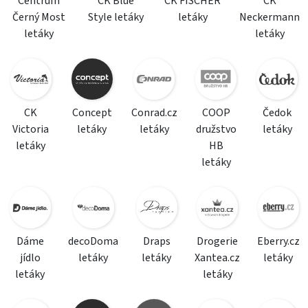
Centrum
CK Blue
CK FISCHER
CK
Černý Most
Style letáky
letáky
Neckermann
letáky
letáky
CK
Concept
Conrad.cz
COOP
Čedok
Victoria
letáky
letáky
družstvo
letáky
letáky
HB
letáky
Dáme
decoDoma
Draps
Drogerie
Eberry.cz
jídlo
letáky
letáky
Xantea.cz
letáky
letáky
letáky