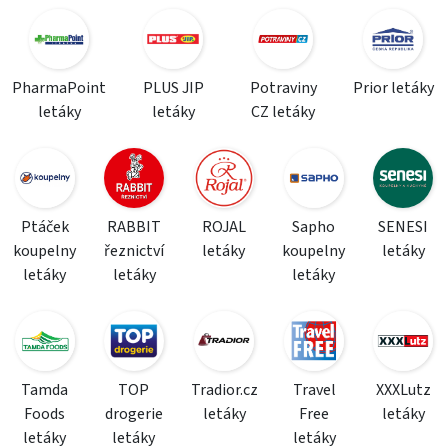
PharmaPoint
PLUS JIP
Potraviny
Prior letáky
letáky
letáky
CZ letáky
Ptáček
RABBIT
ROJAL
Sapho
SENESI
koupelny
řeznictví
letáky
koupelny
letáky
letáky
letáky
letáky
Tamda
TOP
Tradior.cz
Travel
XXXLutz
Foods
drogerie
letáky
Free
letáky
letáky
letáky
letáky