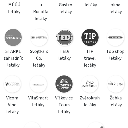
MÚÚÚ
u
Gastro
letáky
okna
letáky
Rudolfa
letáky
letáky
letáky
STARKL
Svojtka &
TEDi
TIP
Top shop
zahradník
Co.
letáky
travel
letáky
letáky
letáky
letáky
Vicom
VitaSmart
Vítkovice
Zvěrokruh
Žabka
Víno
letáky
Tours
letáky
letáky
letáky
letáky