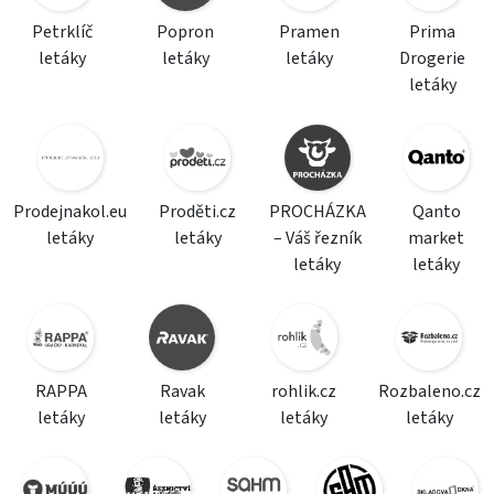
Petrklíč
Popron
Pramen
Prima
letáky
letáky
letáky
Drogerie
letáky
Prodejnakol.eu
Proděti.cz
PROCHÁZKA
Qanto
letáky
letáky
– Váš řezník
market
letáky
letáky
RAPPA
Ravak
rohlik.cz
Rozbaleno.cz
letáky
letáky
letáky
letáky