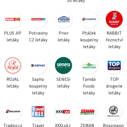
síť letáky
PLUS JIP
Potraviny
Prior
Ptáček
RABBIT
letáky
CZ letáky
letáky
koupelny
řeznictví
letáky
letáky
ROJAL
Sapho
SENESI
Tamda
TOP
letáky
koupelny
letáky
Foods
drogerie
letáky
letáky
letáky
Tradior.cz
Travel
XXXLutz
ZEMAN
Rossmann