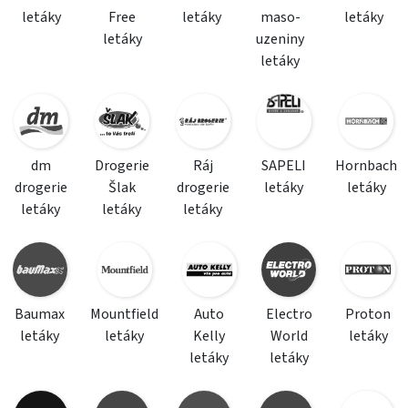
letáky
Free
letáky
maso-
letáky
letáky
uzeniny
letáky
dm
Drogerie
Ráj
SAPELI
Hornbach
drogerie
Šlak
drogerie
letáky
letáky
letáky
letáky
letáky
Baumax
Mountfield
Auto
Electro
Proton
letáky
letáky
Kelly
World
letáky
letáky
letáky