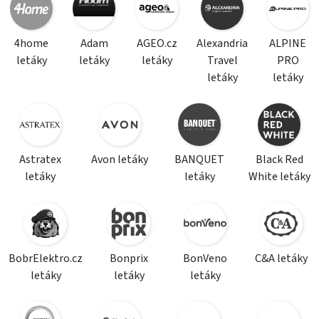
4home
Adam
AGEO.cz
Alexandria
ALPINE
letáky
letáky
letáky
Travel
PRO
letáky
letáky
Astratex
Avon letáky
BANQUET
Black Red
letáky
letáky
White letáky
BobrElektro.cz
Bonprix
BonVeno
C&A letáky
letáky
letáky
letáky