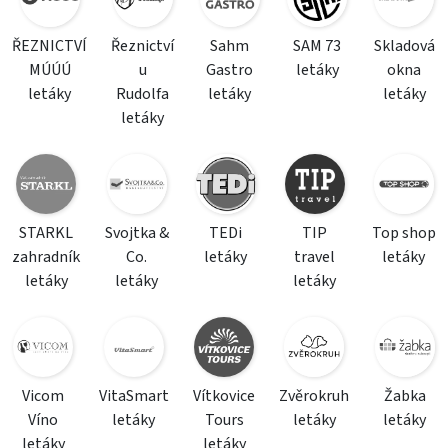
ŘEZNICTVÍ
Řeznictví
Sahm
SAM 73
Skladová
MÚÚÚ
u
Gastro
letáky
okna
letáky
Rudolfa
letáky
letáky
letáky
STARKL
Svojtka &
TEDi
TIP
Top shop
zahradník
Co.
letáky
travel
letáky
letáky
letáky
letáky
Vicom
VitaSmart
Vítkovice
Zvěrokruh
Žabka
Víno
letáky
Tours
letáky
letáky
letáky
letáky