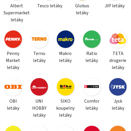
Albert
Tesco letáky
Globus
JIP letáky
Supermarket
letáky
letáky
Penny
Terno
Makro
Ratio
TETA
Market
letáky
letáky
letáky
drogerie
letáky
letáky
OBI
UNI
SIKO
Comfor
Jysk
letáky
HOBBY
koupelny
letáky
letáky
letáky
letáky