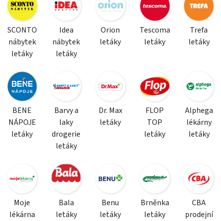
SCONTO
Idea
Orion
Tescoma
Trefa
nábytek
nábytek
letáky
letáky
letáky
letáky
letáky
BENE
Barvy a
Dr. Max
FLOP
Alphega
NÁPOJE
laky
letáky
TOP
lékárny
letáky
drogerie
letáky
letáky
letáky
Moje
Bala
Benu
Brněnka
CBA
lékárna
letáky
letáky
letáky
prodejní