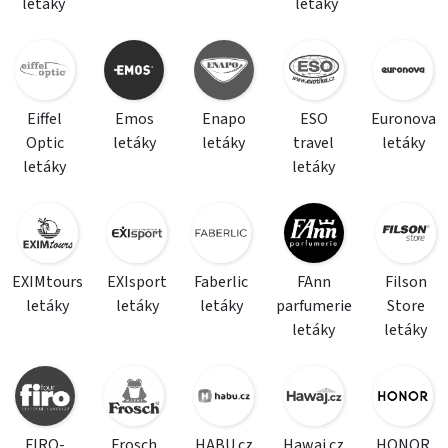
letáky
letáky
Eiffel
Emos
Enapo
ESO
Euronova
Optic
letáky
letáky
travel
letáky
letáky
letáky
EXIMtours
EXIsport
Faberlic
FAnn
Filson
letáky
letáky
letáky
parfumerie
Store
letáky
letáky
FIRO-
Frosch
HABU.cz
Hawaj.cz
HONOR