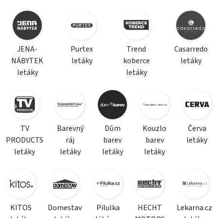
JENA-
Purtex
Trend
Casarredo
NÁBYTEK
letáky
koberce
letáky
letáky
letáky
TV
Barevný
Dům
Kouzlo
Červa
PRODUCTS
ráj
barev
barev
letáky
letáky
letáky
letáky
letáky
KITOS
Domestav
Pilulka
HECHT
Lekarna.cz