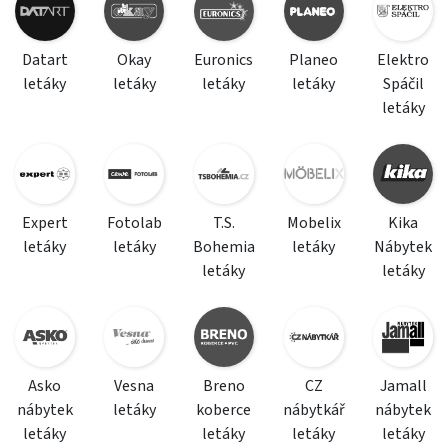
Datart
Okay
Euronics
Planeo
Elektro
letáky
letáky
letáky
letáky
Spáčil
letáky
Expert
Fotolab
T.S.
Mobelix
Kika
letáky
letáky
Bohemia
letáky
Nábytek
letáky
letáky
Asko
Vesna
Breno
CZ
Jamall
nábytek
letáky
koberce
nábytkář
nábytek
letáky
letáky
letáky
letáky