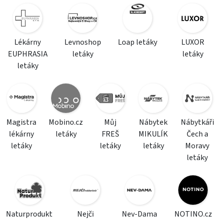
Lékárny
Levnoshop
Loap letáky
LUXOR
EUPHRASIA
letáky
letáky
letáky
Magistra
Mobino.cz
Můj
Nábytek
Nábytkáři
lékárny
letáky
FREŠ
MIKULÍK
Čech a
letáky
letáky
letáky
Moravy
letáky
Naturprodukt
Nejči
Nev-Dama
NOTINO.cz