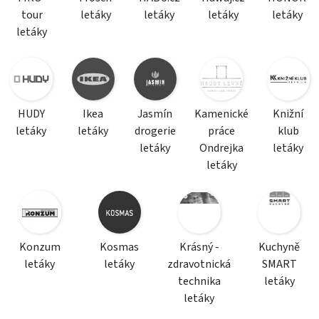
tour
letáky
letáky
letáky
letáky
letáky
HUDY
Ikea
Jasmín
Kamenické
Knižní
letáky
letáky
drogerie
práce
klub
letáky
Ondrejka
letáky
letáky
Konzum
Kosmas
Krásný -
Kuchyně
letáky
letáky
zdravotnická
SMART
technika
letáky
letáky