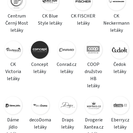
Centrum
CK Blue
CK FISCHER
CK
Černý Most
Style letáky
letáky
Neckermann
letáky
letáky
CK
Concept
Conrad.cz
COOP
Čedok
Victoria
letáky
letáky
družstvo
letáky
letáky
HB
letáky
Dáme
decoDoma
Draps
Drogerie
Eberry.cz
jídlo
letáky
letáky
Xantea.cz
letáky