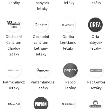
letáky
nábytek
letáky
letáky
letáky
Obchodní
Obchodní
Optika
Orfa
Centrum
centrum
Lentiamo
nábytek
Chodov
Letňany
letáky
letáky
letáky
letáky
Palmknihy.cz
Parfemland.cz
Pepco
Pet Center
letáky
letáky
letáky
letáky