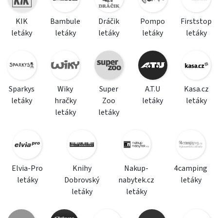
KIK
Bambule
Dráčik
Pompo
Firststop
letáky
letáky
letáky
letáky
letáky
Sparkys
Wiky
Super
A.T.U
Kasa.cz
letáky
hračky
Zoo
letáky
letáky
letáky
letáky
Elvia-Pro
Knihy
Nakup-
4camping
letáky
Dobrovský
nabytek.cz
letáky
letáky
letáky