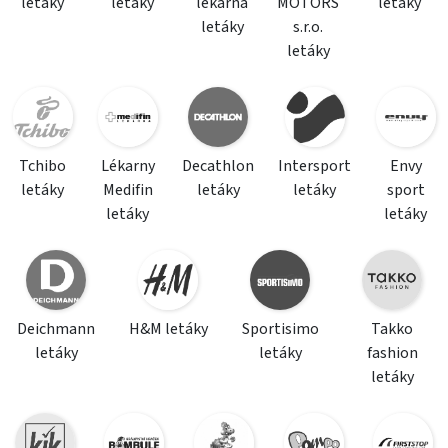
letáky
letáky
lékárna
MOTORS
letáky
letáky
s.r.o.
letáky
Tchibo
Lékarny
Decathlon
Intersport
Envy
letáky
Medifin
letáky
letáky
sport
letáky
letáky
Deichmann
H&M letáky
Sportisimo
Takko
letáky
letáky
fashion
letáky