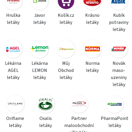
Hruška
Javor
Košík.cz
Krásno
Kubík
letáky
letáky
letáky
letáky
potraviny
letáky
Lékárna
Lékárna
Můj
Norma
Novák
AGEL
LEMON
Obchod
letáky
maso-
letáky
letáky
letáky
uzeniny
letáky
Oriflame
Oxalis
Partner
PharmaPoint
letáky
letáky
maloobchodní
letáky