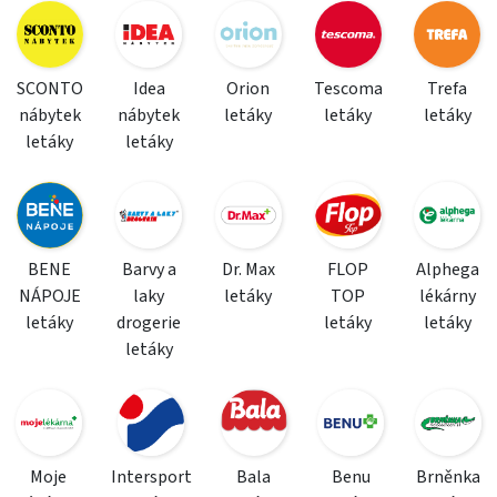
SCONTO
Idea
Orion
Tescoma
Trefa
nábytek
nábytek
letáky
letáky
letáky
letáky
letáky
BENE
Barvy a
Dr. Max
FLOP
Alphega
NÁPOJE
laky
letáky
TOP
lékárny
letáky
drogerie
letáky
letáky
letáky
Moje
Intersport
Bala
Benu
Brněnka