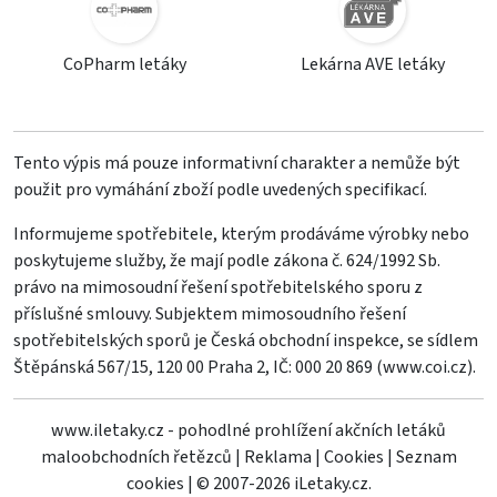
CoPharm letáky
Lekárna AVE letáky
Tento výpis má pouze informativní charakter a nemůže být
použit pro vymáhání zboží podle uvedených specifikací.
Informujeme spotřebitele, kterým prodáváme výrobky nebo
poskytujeme služby, že mají podle zákona č. 624/1992 Sb.
právo na mimosoudní řešení spotřebitelského sporu z
příslušné smlouvy. Subjektem mimosoudního řešení
spotřebitelských sporů je Česká obchodní inspekce, se sídlem
Štěpánská 567/15, 120 00 Praha 2, IČ: 000 20 869 (
www.coi.cz
).
www.iletaky.cz - pohodlné prohlížení akčních letáků
maloobchodních řetězců
|
Reklama
|
Cookies
|
Seznam
cookies
|
© 2007-2026 iLetaky.cz.