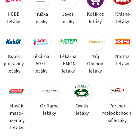
HEBE
Hruška
Javor
Košík.cz
Krásno
letáky
letáky
letáky
letáky
letáky
Kubík
Lékárna
Lékárna
Můj
Norma
potraviny
AGEL
LEMON
Obchod
letáky
letáky
letáky
letáky
letáky
Novák
Oriflame
Oxalis
Partner
maso-
letáky
letáky
maloobchodní
uzeniny
síť letáky
letáky