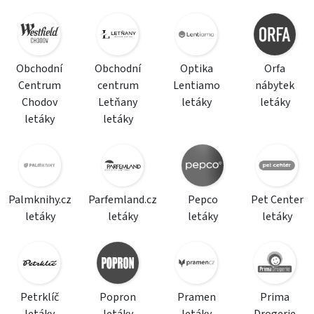
Obchodní
Obchodní
Optika
Orfa
Centrum
centrum
Lentiamo
nábytek
Chodov
Letňany
letáky
letáky
letáky
letáky
Palmknihy.cz
Parfemland.cz
Pepco
Pet Center
letáky
letáky
letáky
letáky
Petrklíč
Popron
Pramen
Prima