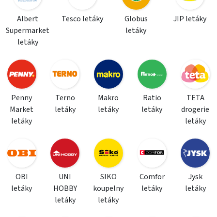
Albert
Tesco letáky
Globus
JIP letáky
Supermarket
letáky
letáky
Penny
Terno
Makro
Ratio
TETA
Market
letáky
letáky
letáky
drogerie
letáky
letáky
OBI
UNI
SIKO
Comfor
Jysk
letáky
HOBBY
koupelny
letáky
letáky
letáky
letáky