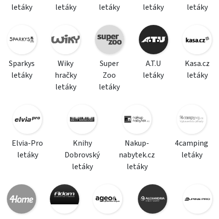
letáky
letáky
letáky
letáky
letáky
Sparkys
Wiky
Super
A.T.U
Kasa.cz
letáky
hračky
Zoo
letáky
letáky
letáky
letáky
Elvia-Pro
Knihy
Nakup-
4camping
letáky
Dobrovský
nabytek.cz
letáky
letáky
letáky