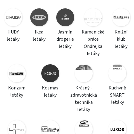
HUDY
Ikea
Jasmín
Kamenické
Knižní
letáky
letáky
drogerie
práce
klub
letáky
Ondrejka
letáky
letáky
Konzum
Kosmas
Krásný -
Kuchyně
letáky
letáky
zdravotnická
SMART
technika
letáky
letáky