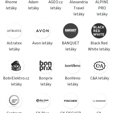
4home
Adam
AGEO.cz
Alexandria
ALPINE
letáky
letáky
letáky
Travel
PRO
letáky
letáky
Astratex
Avon letáky
BANQUET
Black Red
letáky
letáky
White letáky
BobrElektro.cz
Bonprix
BonVeno
C&A letáky
letáky
letáky
letáky