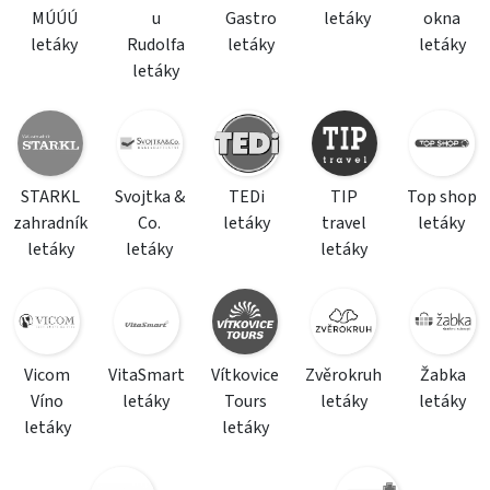
MÚÚÚ
u
Gastro
letáky
okna
letáky
Rudolfa
letáky
letáky
letáky
STARKL
Svojtka &
TEDi
TIP
Top shop
zahradník
Co.
letáky
travel
letáky
letáky
letáky
letáky
Vicom
VitaSmart
Vítkovice
Zvěrokruh
Žabka
Víno
letáky
Tours
letáky
letáky
letáky
letáky