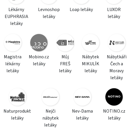
Lékárny
Levnoshop
Loap letáky
LUXOR
EUPHRASIA
letáky
letáky
letáky
Magistra
Mobino.cz
Můj
Nábytek
Nábytkáři
lékárny
letáky
FREŠ
MIKULÍK
Čech a
letáky
letáky
letáky
Moravy
letáky
Naturprodukt
Nejči
Nev-Dama
NOTINO.cz
letáky
nábytek
letáky
letáky
letáky