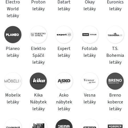
Electro
Proton
Datart
Okay
Euronics
World
letáky
letáky
letáky
letáky
letáky
Planeo
Elektro
Expert
Fotolab
T.S.
letáky
Spáčil
letáky
letáky
Bohemia
letáky
letáky
Mobelix
Kika
Asko
Vesna
Breno
letáky
Nábytek
nábytek
letáky
koberce
letáky
letáky
letáky