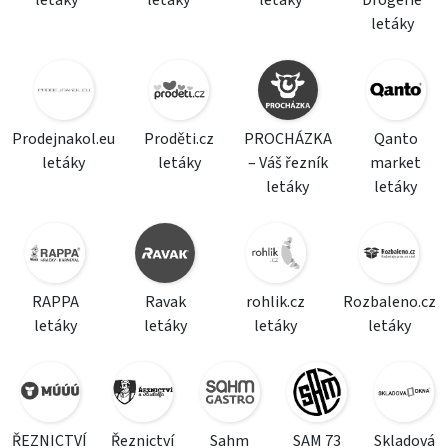
letáky
letáky
letáky
Drogerie
letáky
Prodejnakol.eu
Proděti.cz
PROCHÁZKA
Qanto
letáky
letáky
– Váš řezník
market
letáky
letáky
RAPPA
Ravak
rohlik.cz
Rozbaleno.cz
letáky
letáky
letáky
letáky
ŘEZNICTVÍ
Řeznictví
Sahm
SAM 73
Skladová