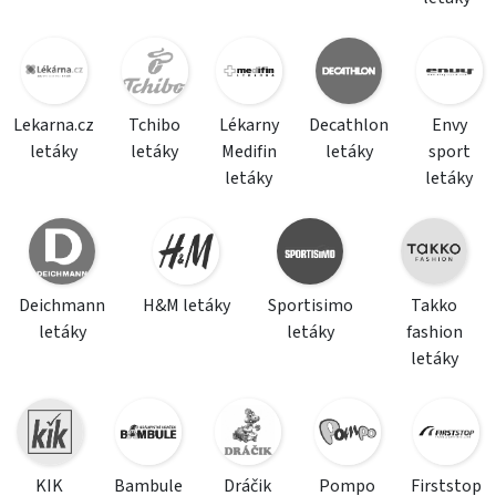
Lekarna.cz
Tchibo
Lékarny
Decathlon
Envy
letáky
letáky
Medifin
letáky
sport
letáky
letáky
Deichmann
H&M letáky
Sportisimo
Takko
letáky
letáky
fashion
letáky
KIK
Bambule
Dráčik
Pompo
Firststop