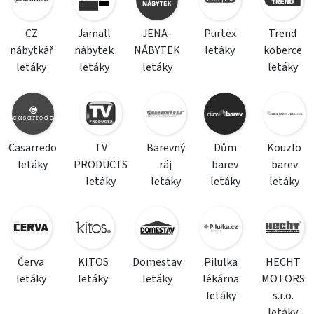
CZ
Jamall
JENA-
Purtex
Trend
nábytkář
nábytek
NÁBYTEK
letáky
koberce
letáky
letáky
letáky
letáky
Casarredo
TV
Barevný
Dům
Kouzlo
letáky
PRODUCTS
ráj
barev
barev
letáky
letáky
letáky
letáky
Červa
KITOS
Domestav
Pilulka
HECHT
letáky
letáky
letáky
lékárna
MOTORS
letáky
s.r.o.
letáky