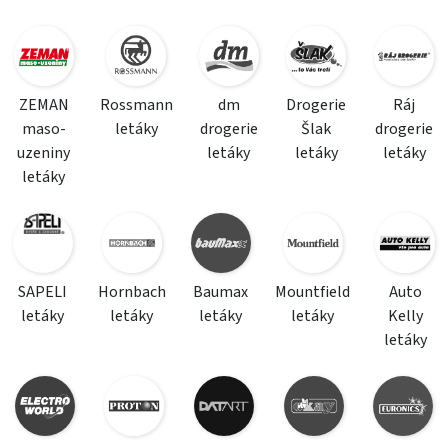
ZEMAN
Rossmann
dm
Drogerie
Ráj
maso-
letáky
drogerie
Šlak
drogerie
uzeniny
letáky
letáky
letáky
letáky
SAPELI
Hornbach
Baumax
Mountfield
Auto
letáky
letáky
letáky
letáky
Kelly
letáky