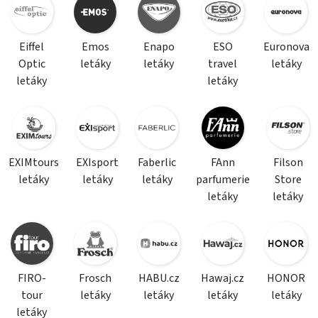
Eiffel
Emos
Enapo
ESO
Euronova
Optic
letáky
letáky
travel
letáky
letáky
letáky
EXIMtours
EXIsport
Faberlic
FAnn
Filson
letáky
letáky
letáky
parfumerie
Store
letáky
letáky
FIRO-
Frosch
HABU.cz
Hawaj.cz
HONOR
tour
letáky
letáky
letáky
letáky
letáky