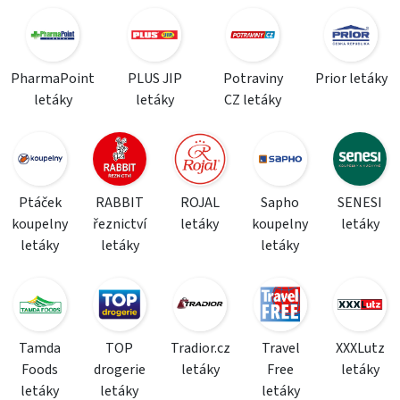
PharmaPoint
PLUS JIP
Potraviny
Prior letáky
letáky
letáky
CZ letáky
Ptáček
RABBIT
ROJAL
Sapho
SENESI
koupelny
řeznictví
letáky
koupelny
letáky
letáky
letáky
letáky
Tamda
TOP
Tradior.cz
Travel
XXXLutz
Foods
drogerie
letáky
Free
letáky
letáky
letáky
letáky