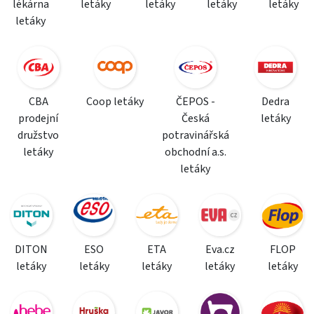
lékárna
letáky
letáky
letáky
letáky
letáky
CBA
Coop letáky
ČEPOS -
Dedra
prodejní
Česká
letáky
družstvo
potravinářská
letáky
obchodní a.s.
letáky
DITON
ESO
ETA
Eva.cz
FLOP
letáky
letáky
letáky
letáky
letáky