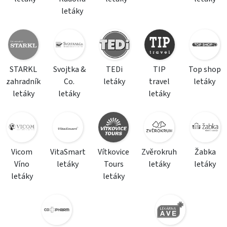
letáky
STARKL
Svojtka &
TEDi
TIP
Top shop
zahradník
Co.
letáky
travel
letáky
letáky
letáky
letáky
Vicom
VitaSmart
Vítkovice
Zvěrokruh
Žabka
Víno
letáky
Tours
letáky
letáky
letáky
letáky