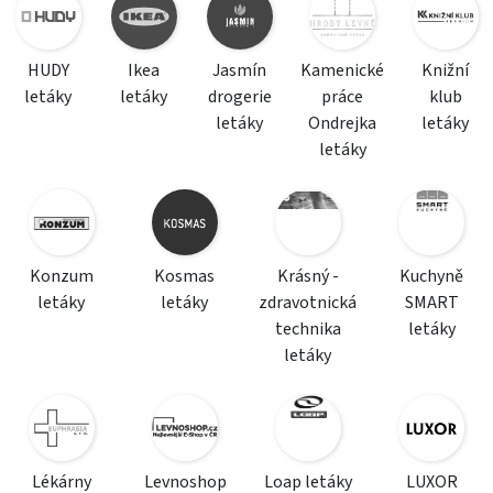
HUDY
Ikea
Jasmín
Kamenické
Knižní
letáky
letáky
drogerie
práce
klub
letáky
Ondrejka
letáky
letáky
Konzum
Kosmas
Krásný -
Kuchyně
letáky
letáky
zdravotnická
SMART
technika
letáky
letáky
Lékárny
Levnoshop
Loap letáky
LUXOR