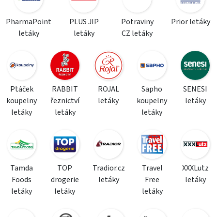
PharmaPoint
PLUS JIP
Potraviny
Prior letáky
letáky
letáky
CZ letáky
Ptáček
RABBIT
ROJAL
Sapho
SENESI
koupelny
řeznictví
letáky
koupelny
letáky
letáky
letáky
letáky
Tamda
TOP
Tradior.cz
Travel
XXXLutz
Foods
drogerie
letáky
Free
letáky
letáky
letáky
letáky