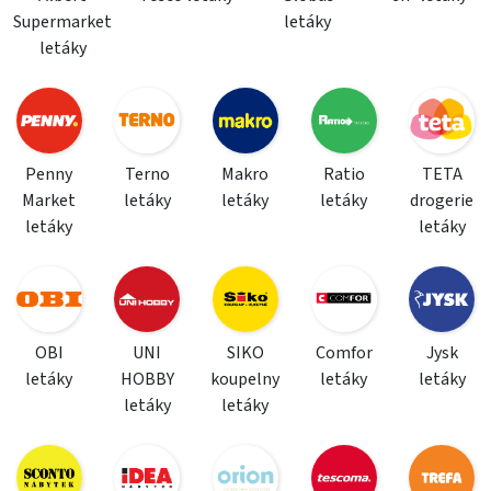
Supermarket
letáky
letáky
Penny
Terno
Makro
Ratio
TETA
Market
letáky
letáky
letáky
drogerie
letáky
letáky
OBI
UNI
SIKO
Comfor
Jysk
letáky
HOBBY
koupelny
letáky
letáky
letáky
letáky