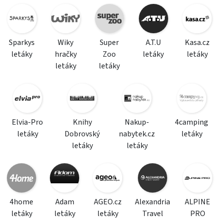
Sparkys
Wiky
Super
A.T.U
Kasa.cz
letáky
hračky
Zoo
letáky
letáky
letáky
letáky
Elvia-Pro
Knihy
Nakup-
4camping
letáky
Dobrovský
nabytek.cz
letáky
letáky
letáky
4home
Adam
AGEO.cz
Alexandria
ALPINE
letáky
letáky
letáky
Travel
PRO