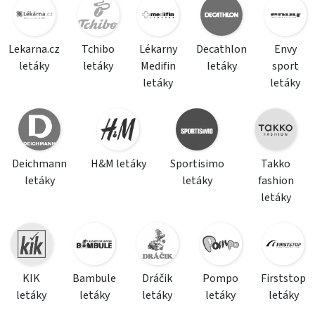
Lekarna.cz
Tchibo
Lékarny
Decathlon
Envy
letáky
letáky
Medifin
letáky
sport
letáky
letáky
Deichmann
H&M letáky
Sportisimo
Takko
letáky
letáky
fashion
letáky
KIK
Bambule
Dráčik
Pompo
Firststop
letáky
letáky
letáky
letáky
letáky