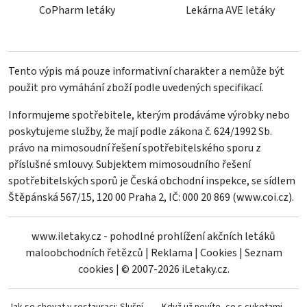
CoPharm letáky
Lekárna AVE letáky
Tento výpis má pouze informativní charakter a nemůže být
použit pro vymáhání zboží podle uvedených specifikací.
Informujeme spotřebitele, kterým prodáváme výrobky nebo
poskytujeme služby, že mají podle zákona č. 624/1992 Sb.
právo na mimosoudní řešení spotřebitelského sporu z
příslušné smlouvy. Subjektem mimosoudního řešení
spotřebitelských sporů je Česká obchodní inspekce, se sídlem
Štěpánská 567/15, 120 00 Praha 2, IČ: 000 20 869 (
www.coi.cz
).
www.iletaky.cz - pohodlné prohlížení akčních letáků
maloobchodních řetězců
|
Reklama
|
Cookies
|
Seznam
cookies
|
© 2007-2026 iLetaky.cz.