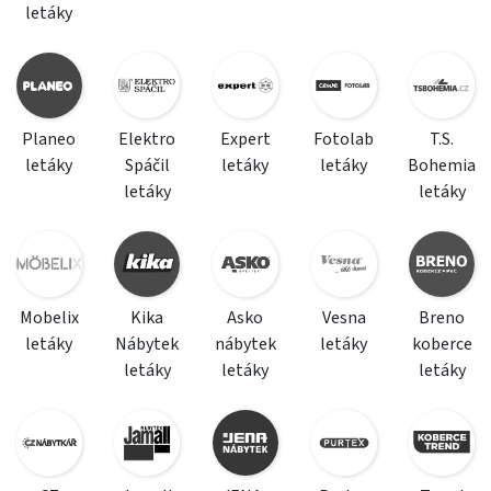
letáky
Planeo
Elektro
Expert
Fotolab
T.S.
letáky
Spáčil
letáky
letáky
Bohemia
letáky
letáky
Mobelix
Kika
Asko
Vesna
Breno
letáky
Nábytek
nábytek
letáky
koberce
letáky
letáky
letáky