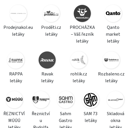
Prodejnakol.eu
Proděti.cz
PROCHÁZKA
Qanto
letáky
letáky
– Váš řezník
market
letáky
letáky
RAPPA
Ravak
rohlik.cz
Rozbaleno.cz
letáky
letáky
letáky
letáky
ŘEZNICTVÍ
Řeznictví
Sahm
SAM 73
Skladová
MÚÚÚ
u
Gastro
letáky
okna
letáky
Rudolfa
letáky
letáky