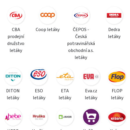
CBA
Coop letáky
ČEPOS -
Dedra
prodejní
Česká
letáky
družstvo
potravinářská
letáky
obchodní a.s.
letáky
DITON
ESO
ETA
Eva.cz
FLOP
letáky
letáky
letáky
letáky
letáky