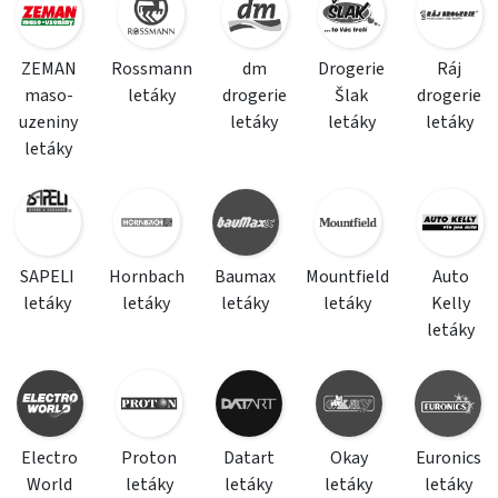
ZEMAN
Rossmann
dm
Drogerie
Ráj
maso-
letáky
drogerie
Šlak
drogerie
uzeniny
letáky
letáky
letáky
letáky
SAPELI
Hornbach
Baumax
Mountfield
Auto
letáky
letáky
letáky
letáky
Kelly
letáky
Electro
Proton
Datart
Okay
Euronics
World
letáky
letáky
letáky
letáky