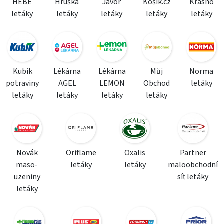
HEBE
Hruška
Javor
Košík.cz
Krásno
letáky
letáky
letáky
letáky
letáky
Kubík
Lékárna
Lékárna
Můj
Norma
potraviny
AGEL
LEMON
Obchod
letáky
letáky
letáky
letáky
letáky
Novák
Oriflame
Oxalis
Partner
maso-
letáky
letáky
maloobchodní
uzeniny
síť letáky
letáky