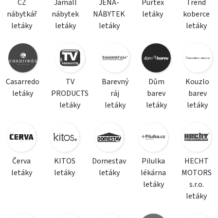
CZ
Jamall
JENA-
Purtex
Trend
nábytkář
nábytek
NÁBYTEK
letáky
koberce
letáky
letáky
letáky
letáky
Casarredo
TV
Barevný
Dům
Kouzlo
letáky
PRODUCTS
ráj
barev
barev
letáky
letáky
letáky
letáky
Červa
KITOS
Domestav
Pilulka
HECHT
letáky
letáky
letáky
lékárna
MOTORS
letáky
s.r.o.
letáky