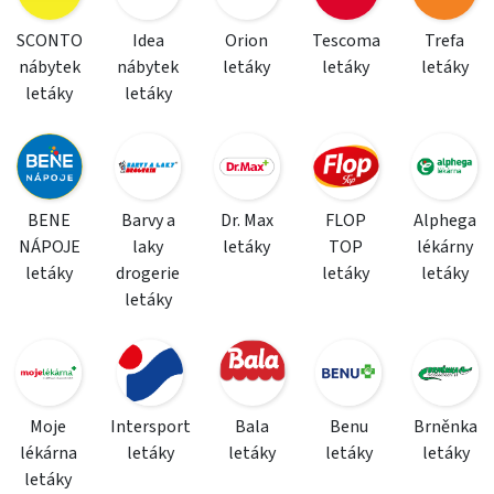
SCONTO
Idea
Orion
Tescoma
Trefa
nábytek
nábytek
letáky
letáky
letáky
letáky
letáky
BENE
Barvy a
Dr. Max
FLOP
Alphega
NÁPOJE
laky
letáky
TOP
lékárny
letáky
drogerie
letáky
letáky
letáky
Moje
Intersport
Bala
Benu
Brněnka
lékárna
letáky
letáky
letáky
letáky
letáky