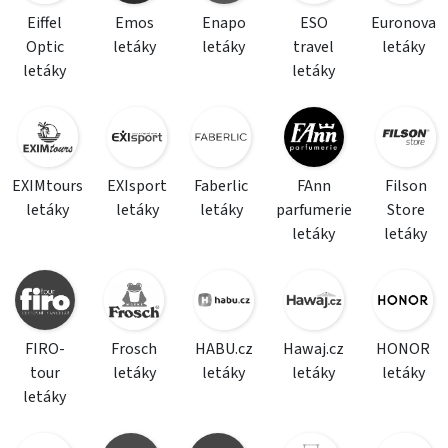
Eiffel
Emos
Enapo
ESO
Euronova
Optic
letáky
letáky
travel
letáky
letáky
letáky
EXIMtours
EXIsport
Faberlic
FAnn
Filson
letáky
letáky
letáky
parfumerie
Store
letáky
letáky
FIRO-
Frosch
HABU.cz
Hawaj.cz
HONOR
tour
letáky
letáky
letáky
letáky
letáky