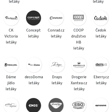
letáky
letáky
CK
Concept
Conrad.cz
COOP
Čedok
Victoria
letáky
letáky
družstvo
letáky
letáky
HB
letáky
Dáme
decoDoma
Draps
Drogerie
Eberry.cz
jídlo
letáky
letáky
Xantea.cz
letáky
letáky
letáky