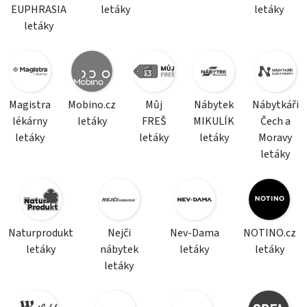
EUPHRASIA
letáky
letáky
letáky
Magistra
Mobino.cz
Můj
Nábytek
Nábytkáři
lékárny
letáky
FREŠ
MIKULÍK
Čech a
letáky
letáky
letáky
Moravy
letáky
Naturprodukt
Nejči
Nev-Dama
NOTINO.cz
letáky
nábytek
letáky
letáky
letáky