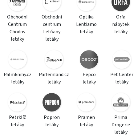
Obchodní
Obchodní
Optika
Orfa
Centrum
centrum
Lentiamo
nábytek
Chodov
Letňany
letáky
letáky
letáky
letáky
Palmknihy.cz
Parfemland.cz
Pepco
Pet Center
letáky
letáky
letáky
letáky
Petrklíč
Popron
Pramen
Prima
letáky
letáky
letáky
Drogerie
letáky