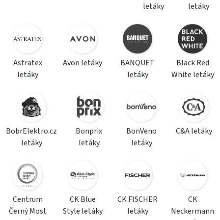
letáky
letáky
Astratex
Avon letáky
BANQUET
Black Red
letáky
letáky
White letáky
BobrElektro.cz
Bonprix
BonVeno
C&A letáky
letáky
letáky
letáky
Centrum
CK Blue
CK FISCHER
CK
Černý Most
Style letáky
letáky
Neckermann