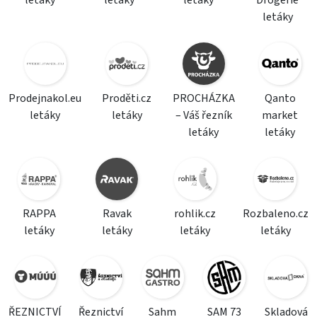
letáky
letáky
letáky
Drogerie
letáky
Prodejnakol.eu
Proděti.cz
PROCHÁZKA
Qanto
letáky
letáky
– Váš řezník
market
letáky
letáky
RAPPA
Ravak
rohlik.cz
Rozbaleno.cz
letáky
letáky
letáky
letáky
ŘEZNICTVÍ
Řeznictví
Sahm
SAM 73
Skladová