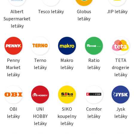
Albert
Tesco letáky
Globus
JIP letáky
Supermarket
letáky
letáky
Penny
Terno
Makro
Ratio
TETA
Market
letáky
letáky
letáky
drogerie
letáky
letáky
OBI
UNI
SIKO
Comfor
Jysk
letáky
HOBBY
koupelny
letáky
letáky
letáky
letáky