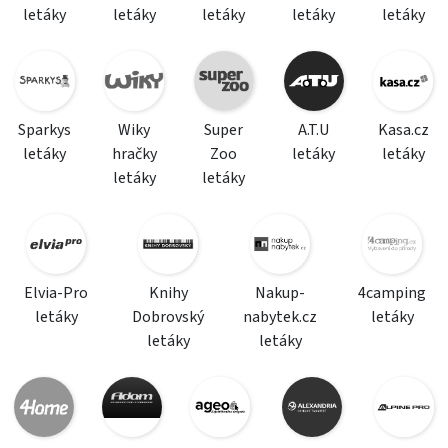
letáky
letáky
letáky
letáky
letáky
Sparkys
Wiky
Super
A.T.U
Kasa.cz
letáky
hračky
Zoo
letáky
letáky
letáky
letáky
Elvia-Pro
Knihy
Nakup-
4camping
letáky
Dobrovský
nabytek.cz
letáky
letáky
letáky