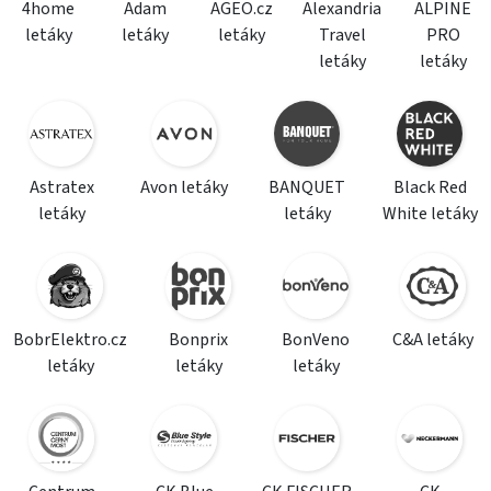
4home
Adam
AGEO.cz
Alexandria
ALPINE
letáky
letáky
letáky
Travel
PRO
letáky
letáky
Astratex
Avon letáky
BANQUET
Black Red
letáky
letáky
White letáky
BobrElektro.cz
Bonprix
BonVeno
C&A letáky
letáky
letáky
letáky