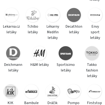
Lekarna.cz
Tchibo
Lékarny
Decathlon
Envy
letáky
letáky
Medifin
letáky
sport
letáky
letáky
Deichmann
H&M letáky
Sportisimo
Takko
letáky
letáky
fashion
letáky
KIK
Bambule
Dráčik
Pompo
Firststop