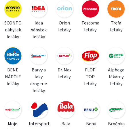
SCONTO
Idea
Orion
Tescoma
Trefa
nábytek
nábytek
letáky
letáky
letáky
letáky
letáky
BENE
Barvy a
Dr. Max
FLOP
Alphega
NÁPOJE
laky
letáky
TOP
lékárny
letáky
drogerie
letáky
letáky
letáky
Moje
Intersport
Bala
Benu
Brněnka