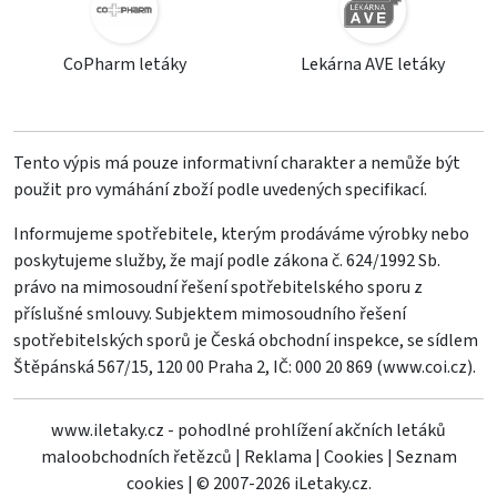
CoPharm letáky
Lekárna AVE letáky
Tento výpis má pouze informativní charakter a nemůže být
použit pro vymáhání zboží podle uvedených specifikací.
Informujeme spotřebitele, kterým prodáváme výrobky nebo
poskytujeme služby, že mají podle zákona č. 624/1992 Sb.
právo na mimosoudní řešení spotřebitelského sporu z
příslušné smlouvy. Subjektem mimosoudního řešení
spotřebitelských sporů je Česká obchodní inspekce, se sídlem
Štěpánská 567/15, 120 00 Praha 2, IČ: 000 20 869 (
www.coi.cz
).
www.iletaky.cz - pohodlné prohlížení akčních letáků
maloobchodních řetězců
|
Reklama
|
Cookies
|
Seznam
cookies
|
© 2007-2026 iLetaky.cz.