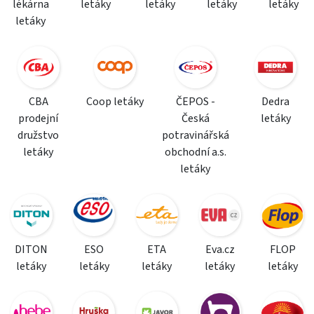
lékárna
letáky
letáky
letáky
letáky
letáky
CBA
Coop letáky
ČEPOS -
Dedra
prodejní
Česká
letáky
družstvo
potravinářská
letáky
obchodní a.s.
letáky
DITON
ESO
ETA
Eva.cz
FLOP
letáky
letáky
letáky
letáky
letáky