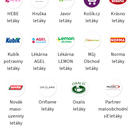
HEBE
Hruška
Javor
Košík.cz
Krásno
letáky
letáky
letáky
letáky
letáky
Kubík
Lékárna
Lékárna
Můj
Norma
potraviny
AGEL
LEMON
Obchod
letáky
letáky
letáky
letáky
letáky
Novák
Oriflame
Oxalis
Partner
maso-
letáky
letáky
maloobchodní
uzeniny
síť letáky
letáky