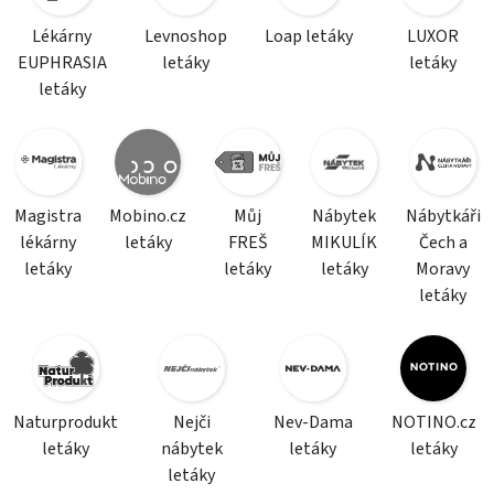
Lékárny
Levnoshop
Loap letáky
LUXOR
EUPHRASIA
letáky
letáky
letáky
Magistra
Mobino.cz
Můj
Nábytek
Nábytkáři
lékárny
letáky
FREŠ
MIKULÍK
Čech a
letáky
letáky
letáky
Moravy
letáky
Naturprodukt
Nejči
Nev-Dama
NOTINO.cz
letáky
nábytek
letáky
letáky
letáky