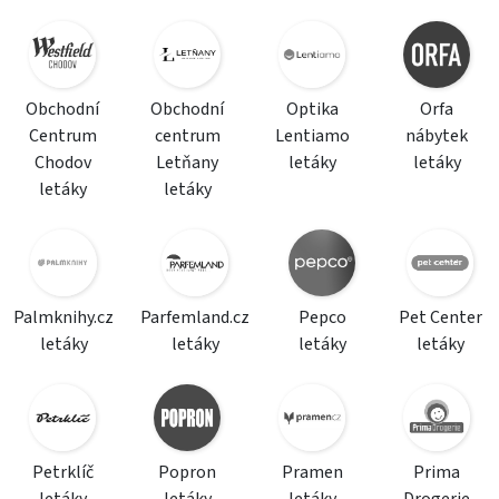
Obchodní
Obchodní
Optika
Orfa
Centrum
centrum
Lentiamo
nábytek
Chodov
Letňany
letáky
letáky
letáky
letáky
Palmknihy.cz
Parfemland.cz
Pepco
Pet Center
letáky
letáky
letáky
letáky
Petrklíč
Popron
Pramen
Prima