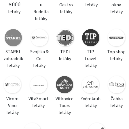
MÚÚÚ
u
Gastro
letáky
okna
letáky
Rudolfa
letáky
letáky
letáky
STARKL
Svojtka &
TEDi
TIP
Top shop
zahradník
Co.
letáky
travel
letáky
letáky
letáky
letáky
Vicom
VitaSmart
Vítkovice
Zvěrokruh
Žabka
Víno
letáky
Tours
letáky
letáky
letáky
letáky