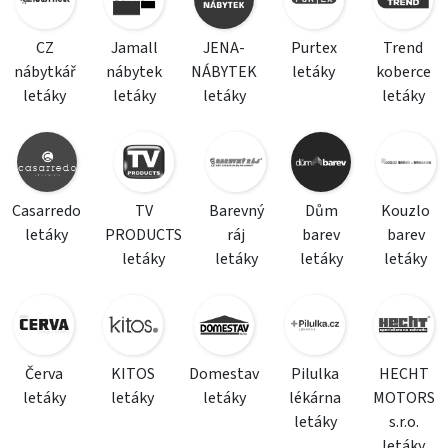
CZ
Jamall
JENA-
Purtex
Trend
nábytkář
nábytek
NÁBYTEK
letáky
koberce
letáky
letáky
letáky
letáky
Casarredo
TV
Barevný
Dům
Kouzlo
letáky
PRODUCTS
ráj
barev
barev
letáky
letáky
letáky
letáky
Červa
KITOS
Domestav
Pilulka
HECHT
letáky
letáky
letáky
lékárna
MOTORS
letáky
s.r.o.
letáky