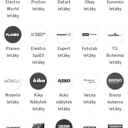
Electro
Proton
Datart
Okay
Euronics
World
letáky
letáky
letáky
letáky
letáky
Planeo
Elektro
Expert
Fotolab
T.S.
letáky
Spáčil
letáky
letáky
Bohemia
letáky
letáky
Mobelix
Kika
Asko
Vesna
Breno
letáky
Nábytek
nábytek
letáky
koberce
letáky
letáky
letáky