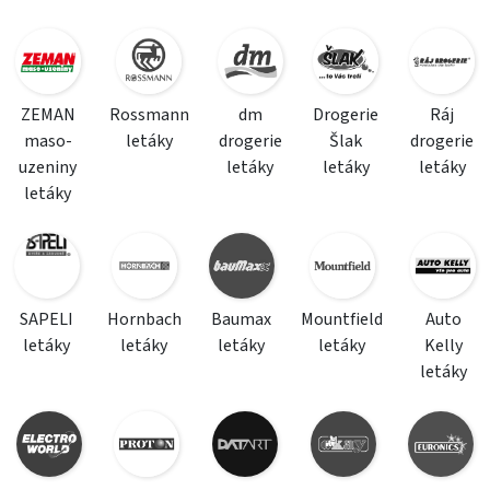
ZEMAN
Rossmann
dm
Drogerie
Ráj
maso-
letáky
drogerie
Šlak
drogerie
uzeniny
letáky
letáky
letáky
letáky
SAPELI
Hornbach
Baumax
Mountfield
Auto
letáky
letáky
letáky
letáky
Kelly
letáky