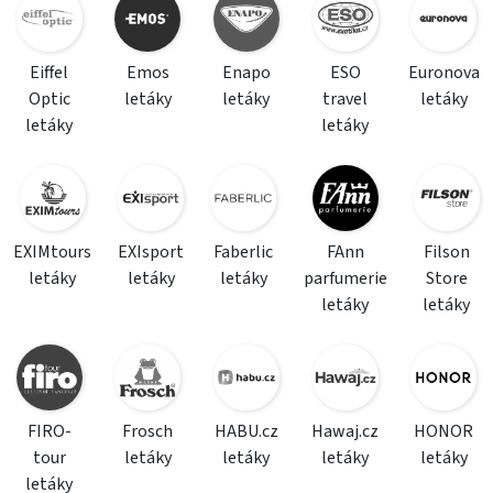
Eiffel
Emos
Enapo
ESO
Euronova
Optic
letáky
letáky
travel
letáky
letáky
letáky
EXIMtours
EXIsport
Faberlic
FAnn
Filson
letáky
letáky
letáky
parfumerie
Store
letáky
letáky
FIRO-
Frosch
HABU.cz
Hawaj.cz
HONOR
tour
letáky
letáky
letáky
letáky
letáky