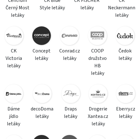
Centrum
CK Blue
CK FISCHER
CK
Černý Most
Style letáky
letáky
Neckermann
letáky
letáky
CK
Concept
Conrad.cz
COOP
Čedok
Victoria
letáky
letáky
družstvo
letáky
letáky
HB
letáky
Dáme
decoDoma
Draps
Drogerie
Eberry.cz
jídlo
letáky
letáky
Xantea.cz
letáky
letáky
letáky