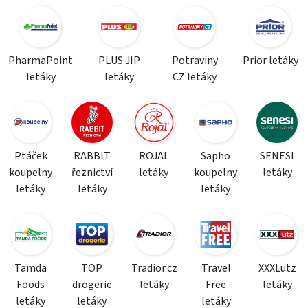
PharmaPoint
PLUS JIP
Potraviny
Prior letáky
letáky
letáky
CZ letáky
Ptáček
RABBIT
ROJAL
Sapho
SENESI
koupelny
řeznictví
letáky
koupelny
letáky
letáky
letáky
letáky
Tamda
TOP
Tradior.cz
Travel
XXXLutz
Foods
drogerie
letáky
Free
letáky
letáky
letáky
letáky