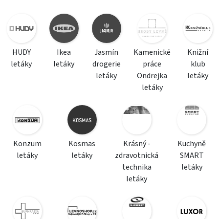
HUDY
Ikea
Jasmín
Kamenické
Knižní
letáky
letáky
drogerie
práce
klub
letáky
Ondrejka
letáky
letáky
Konzum
Kosmas
Krásný -
Kuchyně
letáky
letáky
zdravotnická
SMART
technika
letáky
letáky