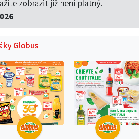
ažíte zobrazit již není platný.
2026
táky Globus