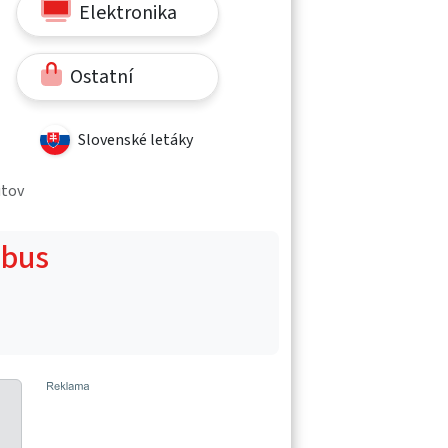
Elektronika
Ostatní
Slovenské letáky
utov
obus