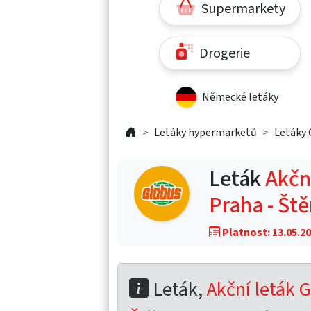
Supermarkety
Drogerie
Německé letáky
Letáky hypermarketů
Letáky 
Leták
Akční
Praha - Št
Platnost: 13.05.20
Leták,
Akční leták G