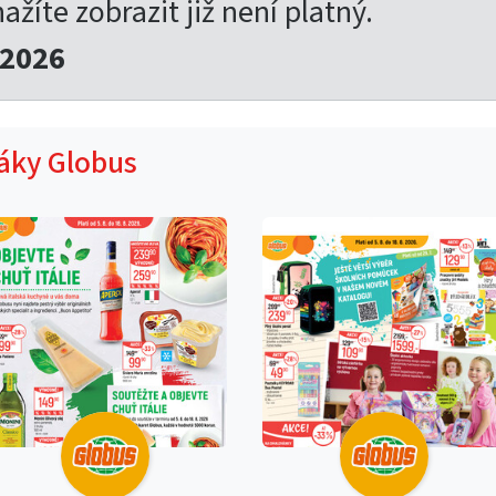
nažíte zobrazit již není platný.
.2026
táky Globus