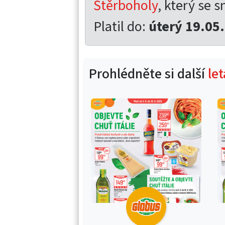
Štěrboholy
, který se s
Platil do:
úterý 19.05
Prohlédněte si další
le