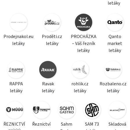
letáky
Prodejnakol.eu
Proděti.cz
PROCHÁZKA
Qanto
letáky
letáky
– Váš řezník
market
letáky
letáky
RAPPA
Ravak
rohlik.cz
Rozbaleno.cz
letáky
letáky
letáky
letáky
ŘEZNICTVÍ
Řeznictví
Sahm
SAM 73
Skladová