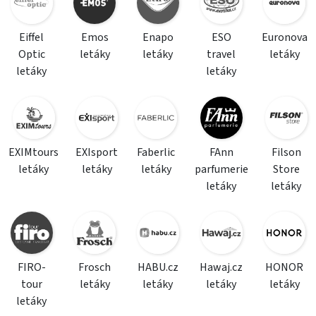
Eiffel
Emos
Enapo
ESO
Euronova
Optic
letáky
letáky
travel
letáky
letáky
letáky
EXIMtours
EXIsport
Faberlic
FAnn
Filson
letáky
letáky
letáky
parfumerie
Store
letáky
letáky
FIRO-
Frosch
HABU.cz
Hawaj.cz
HONOR
tour
letáky
letáky
letáky
letáky
letáky