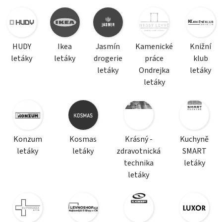
HUDY
Ikea
Jasmín
Kamenické
Knižní
letáky
letáky
drogerie
práce
klub
letáky
Ondrejka
letáky
letáky
Konzum
Kosmas
Krásný -
Kuchyně
letáky
letáky
zdravotnická
SMART
technika
letáky
letáky