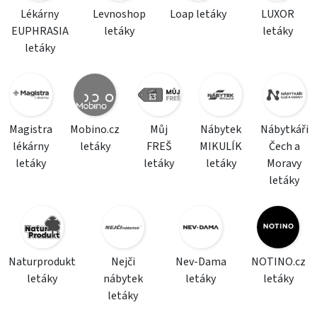
Lékárny
Levnoshop
Loap letáky
LUXOR
EUPHRASIA
letáky
letáky
letáky
Magistra
Mobino.cz
Můj
Nábytek
Nábytkáři
lékárny
letáky
FREŠ
MIKULÍK
Čech a
letáky
letáky
letáky
Moravy
letáky
Naturprodukt
Nejči
Nev-Dama
NOTINO.cz
letáky
nábytek
letáky
letáky
letáky