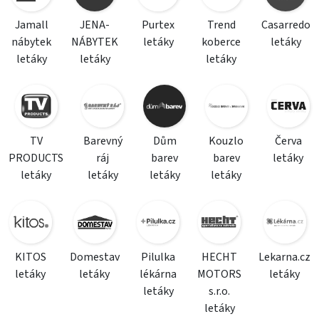
Jamall
JENA-
Purtex
Trend
Casarredo
nábytek
NÁBYTEK
letáky
koberce
letáky
letáky
letáky
letáky
TV
Barevný
Dům
Kouzlo
Červa
PRODUCTS
ráj
barev
barev
letáky
letáky
letáky
letáky
letáky
KITOS
Domestav
Pilulka
HECHT
Lekarna.cz
letáky
letáky
lékárna
MOTORS
letáky
letáky
s.r.o.
letáky