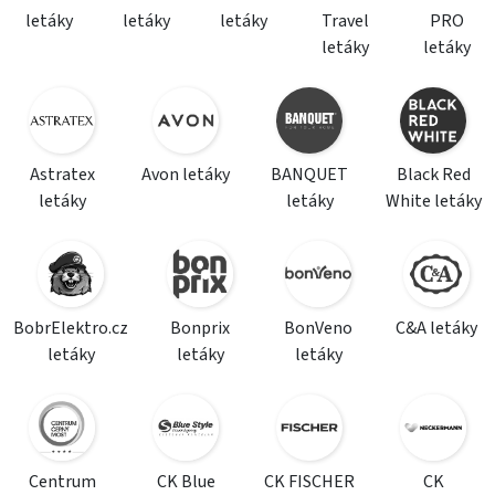
letáky
letáky
letáky
Travel
PRO
letáky
letáky
Astratex
Avon letáky
BANQUET
Black Red
letáky
letáky
White letáky
BobrElektro.cz
Bonprix
BonVeno
C&A letáky
letáky
letáky
letáky
Centrum
CK Blue
CK FISCHER
CK