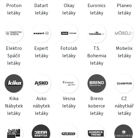
Proton
Datart
Okay
Euronics
Planeo
letáky
letáky
letáky
letáky
letáky
Elektro
Expert
Fotolab
T.S.
Mobelix
Spáčil
letáky
letáky
Bohemia
letáky
letáky
letáky
Kika
Asko
Vesna
Breno
CZ
Nábytek
nábytek
letáky
koberce
nábytkář
letáky
letáky
letáky
letáky