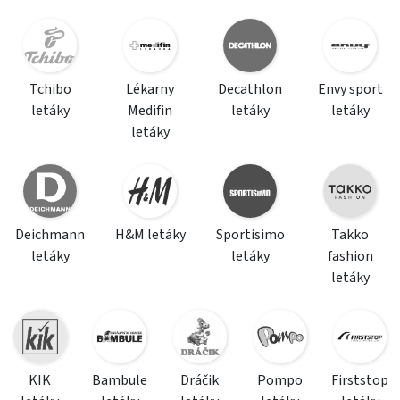
Tchibo
Lékarny
Decathlon
Envy sport
letáky
Medifin
letáky
letáky
letáky
Deichmann
H&M letáky
Sportisimo
Takko
letáky
letáky
fashion
letáky
KIK
Bambule
Dráčik
Pompo
Firststop