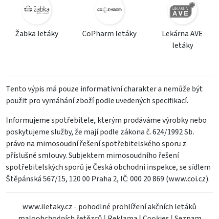
Žabka letáky
CoPharm letáky
Lekárna AVE
letáky
Tento výpis má pouze informativní charakter a nemůže být
použit pro vymáhání zboží podle uvedených specifikací.
Informujeme spotřebitele, kterým prodáváme výrobky nebo
poskytujeme služby, že mají podle zákona č. 624/1992 Sb.
právo na mimosoudní řešení spotřebitelského sporu z
příslušné smlouvy. Subjektem mimosoudního řešení
spotřebitelských sporů je Česká obchodní inspekce, se sídlem
Štěpánská 567/15, 120 00 Praha 2, IČ: 000 20 869 (
www.coi.cz
).
www.iletaky.cz - pohodlné prohlížení akčních letáků
maloobchodních řetězců
|
Reklama
|
Cookies
|
Seznam