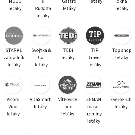
MÚÚÚ
u
Gastro
letáky
okna
letáky
Rudolfa
letáky
letáky
letáky
STARKL
Svojtka &
TEDi
TIP
Top shop
zahradník
Co.
letáky
travel
letáky
letáky
letáky
letáky
Vicom
VitaSmart
Vítkovice
ZEMAN
Zvěrokruh
Víno
letáky
Tours
maso-
letáky
letáky
letáky
uzeniny
letáky