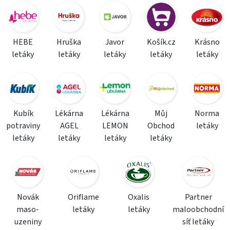
HEBE
Hruška
Javor
Košík.cz
Krásno
letáky
letáky
letáky
letáky
letáky
Kubík
Lékárna
Lékárna
Můj
Norma
potraviny
AGEL
LEMON
Obchod
letáky
letáky
letáky
letáky
letáky
Novák
Oriflame
Oxalis
Partner
maso-
letáky
letáky
maloobchodní
uzeniny
síť letáky