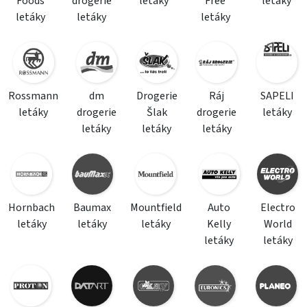
Foods
drogerie
letáky
Free
letáky
letáky
letáky
letáky
Rossmann
dm
Drogerie
Ráj
SAPELI
letáky
drogerie
Šlak
drogerie
letáky
letáky
letáky
letáky
Hornbach
Baumax
Mountfield
Auto
Electro
letáky
letáky
letáky
Kelly
World
letáky
letáky