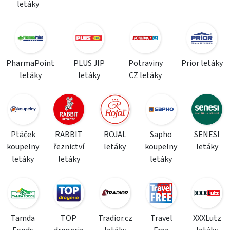
letáky
PharmaPoint
PLUS JIP
Potraviny
Prior letáky
letáky
letáky
CZ letáky
Ptáček
RABBIT
ROJAL
Sapho
SENESI
koupelny
řeznictví
letáky
koupelny
letáky
letáky
letáky
letáky
Tamda
TOP
Tradior.cz
Travel
XXXLutz