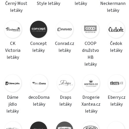
Černý Most
Style letáky
letáky
Neckermann
letáky
letáky
CK
Concept
Conrad.cz
COOP
Čedok
Victoria
letáky
letáky
družstvo
letáky
letáky
HB
letáky
Dáme
decoDoma
Draps
Drogerie
Eberry.cz
jídlo
letáky
letáky
Xantea.cz
letáky
letáky
letáky