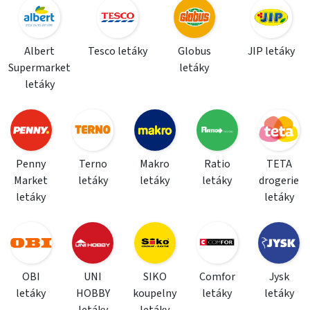
Albert
Tesco letáky
Globus
JIP letáky
Supermarket
letáky
letáky
Penny
Terno
Makro
Ratio
TETA
Market
letáky
letáky
letáky
drogerie
letáky
letáky
OBI
UNI
SIKO
Comfor
Jysk
letáky
HOBBY
koupelny
letáky
letáky