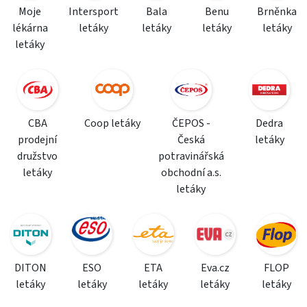
Moje
Intersport
Bala
Benu
Brněnka
lékárna
letáky
letáky
letáky
letáky
letáky
CBA
Coop letáky
ČEPOS -
Dedra
prodejní
Česká
letáky
družstvo
potravinářská
letáky
obchodní a.s.
letáky
DITON
ESO
ETA
Eva.cz
FLOP
letáky
letáky
letáky
letáky
letáky