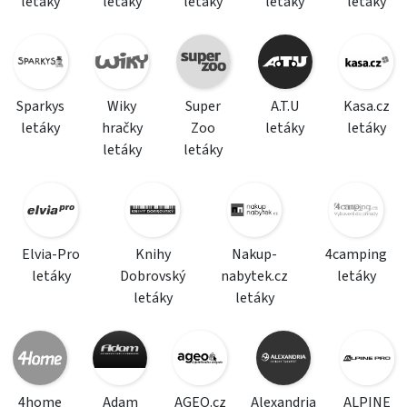
letáky
letáky
letáky
letáky
letáky
Sparkys
Wiky
Super
A.T.U
Kasa.cz
letáky
hračky
Zoo
letáky
letáky
letáky
letáky
Elvia-Pro
Knihy
Nakup-
4camping
letáky
Dobrovský
nabytek.cz
letáky
letáky
letáky
4home
Adam
AGEO.cz
Alexandria
ALPINE