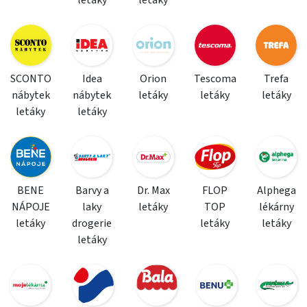
letáky
letáky
SCONTO
Idea
Orion
Tescoma
Trefa
nábytek
nábytek
letáky
letáky
letáky
letáky
letáky
BENE
Barvy a
Dr. Max
FLOP
Alphega
NÁPOJE
laky
letáky
TOP
lékárny
letáky
drogerie
letáky
letáky
letáky