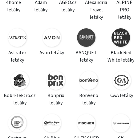
4home
Adam
AGEO.cz
Alexandria
ALPINE
letáky
letáky
letáky
Travel
PRO
letáky
letáky
Astratex
Avon letáky
BANQUET
Black Red
letáky
letáky
White letáky
BobrElektro.cz
Bonprix
BonVeno
C&A letáky
letáky
letáky
letáky