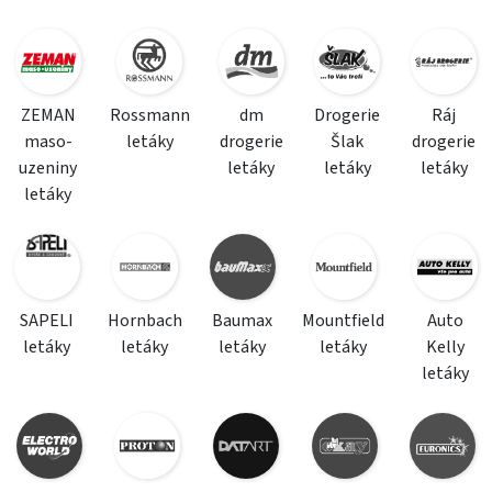
ZEMAN
Rossmann
dm
Drogerie
Ráj
maso-
letáky
drogerie
Šlak
drogerie
uzeniny
letáky
letáky
letáky
letáky
SAPELI
Hornbach
Baumax
Mountfield
Auto
letáky
letáky
letáky
letáky
Kelly
letáky