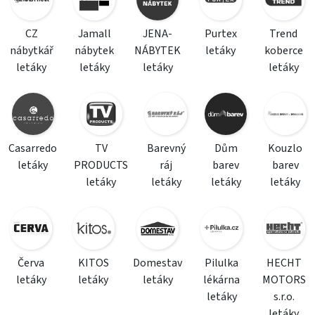
CZ
Jamall
JENA-
Purtex
Trend
nábytkář
nábytek
NÁBYTEK
letáky
koberce
letáky
letáky
letáky
letáky
Casarredo
TV
Barevný
Dům
Kouzlo
letáky
PRODUCTS
ráj
barev
barev
letáky
letáky
letáky
letáky
Červa
KITOS
Domestav
Pilulka
HECHT
letáky
letáky
letáky
lékárna
MOTORS
letáky
s.r.o.
letáky