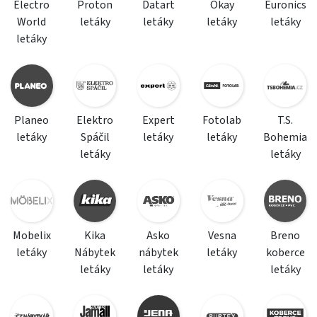
Electro
Proton
Datart
Okay
Euronics
World
letáky
letáky
letáky
letáky
letáky
Planeo
Elektro
Expert
Fotolab
T.S.
letáky
Spáčil
letáky
letáky
Bohemia
letáky
letáky
Mobelix
Kika
Asko
Vesna
Breno
letáky
Nábytek
nábytek
letáky
koberce
letáky
letáky
letáky