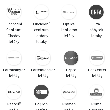
Obchodní
Obchodní
Optika
Orfa
Centrum
centrum
Lentiamo
nábytek
Chodov
Letňany
letáky
letáky
letáky
letáky
Palmknihy.cz
Parfemland.cz
Pepco
Pet Center
letáky
letáky
letáky
letáky
Petrklíč
Popron
Pramen
Prima