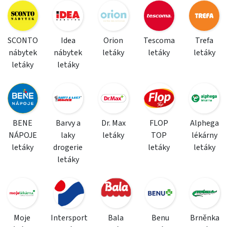
SCONTO
Idea
Orion
Tescoma
Trefa
nábytek
nábytek
letáky
letáky
letáky
letáky
letáky
BENE
Barvy a
Dr. Max
FLOP
Alphega
NÁPOJE
laky
letáky
TOP
lékárny
letáky
drogerie
letáky
letáky
letáky
Moje
Intersport
Bala
Benu
Brněnka