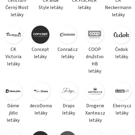
Centrum
CK Blue
CK FISCHER
CK
Černý Most
Style letáky
letáky
Neckermann
letáky
letáky
CK
Concept
Conrad.cz
COOP
Čedok
Victoria
letáky
letáky
družstvo
letáky
letáky
HB
letáky
Dáme
decoDoma
Draps
Drogerie
Eberry.cz
jídlo
letáky
letáky
Xantea.cz
letáky
letáky
letáky