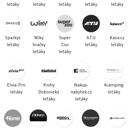
letáky
letáky
letáky
letáky
letáky
Sparkys
Wiky
Super
A.T.U
Kasa.cz
letáky
hračky
Zoo
letáky
letáky
letáky
letáky
Elvia-Pro
Knihy
Nakup-
4camping
letáky
Dobrovský
nabytek.cz
letáky
letáky
letáky