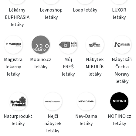
Lékárny
Levnoshop
Loap letáky
LUXOR
EUPHRASIA
letáky
letáky
letáky
Magistra
Mobino.cz
Můj
Nábytek
Nábytkáři
lékárny
letáky
FREŠ
MIKULÍK
Čech a
letáky
letáky
letáky
Moravy
letáky
Naturprodukt
Nejči
Nev-Dama
NOTINO.cz
letáky
nábytek
letáky
letáky
letáky