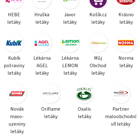
HEBE
Hruška
Javor
Košík.cz
Krásno
letáky
letáky
letáky
letáky
letáky
Kubík
Lékárna
Lékárna
Můj
Norma
potraviny
AGEL
LEMON
Obchod
letáky
letáky
letáky
letáky
letáky
Novák
Oriflame
Oxalis
Partner
maso-
letáky
letáky
maloobchodní
uzeniny
síť letáky
letáky