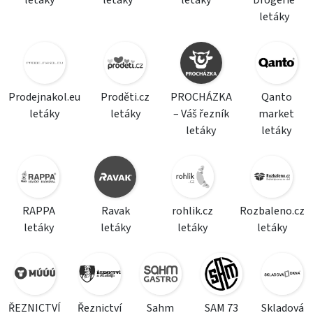
letáky
letáky
letáky
Drogerie
letáky
Prodejnakol.eu
Proděti.cz
PROCHÁZKA
Qanto
letáky
letáky
– Váš řezník
market
letáky
letáky
RAPPA
Ravak
rohlik.cz
Rozbaleno.cz
letáky
letáky
letáky
letáky
ŘEZNICTVÍ
Řeznictví
Sahm
SAM 73
Skladová