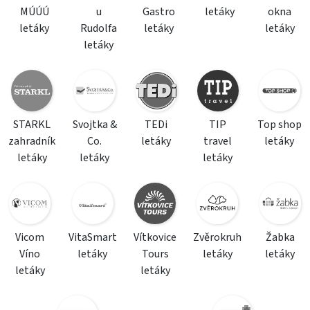
MÚÚÚ
u
Gastro
letáky
okna
letáky
Rudolfa
letáky
letáky
letáky
STARKL
Svojtka &
TEDi
TIP
Top shop
zahradník
Co.
letáky
travel
letáky
letáky
letáky
letáky
Vicom
VitaSmart
Vítkovice
Zvěrokruh
Žabka
Víno
letáky
Tours
letáky
letáky
letáky
letáky