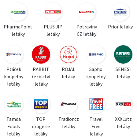
PharmaPoint
PLUS JIP
Potraviny
Prior letáky
letáky
letáky
CZ letáky
Ptáček
RABBIT
ROJAL
Sapho
SENESI
koupelny
řeznictví
letáky
koupelny
letáky
letáky
letáky
letáky
Tamda
TOP
Tradior.cz
Travel
XXXLutz
Foods
drogerie
letáky
Free
letáky
letáky
letáky
letáky