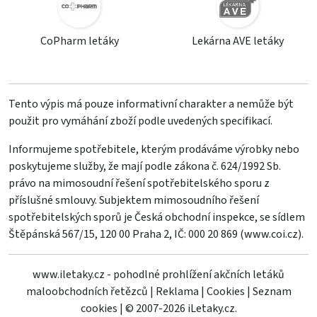
CoPharm letáky
Lekárna AVE letáky
Tento výpis má pouze informativní charakter a nemůže být
použit pro vymáhání zboží podle uvedených specifikací.
Informujeme spotřebitele, kterým prodáváme výrobky nebo
poskytujeme služby, že mají podle zákona č. 624/1992 Sb.
právo na mimosoudní řešení spotřebitelského sporu z
příslušné smlouvy. Subjektem mimosoudního řešení
spotřebitelských sporů je Česká obchodní inspekce, se sídlem
Štěpánská 567/15, 120 00 Praha 2, IČ: 000 20 869 (
www.coi.cz
).
www.iletaky.cz - pohodlné prohlížení akčních letáků
maloobchodních řetězců
|
Reklama
|
Cookies
|
Seznam
cookies
|
© 2007-2026 iLetaky.cz.