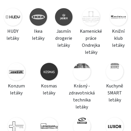
HUDY
Ikea
Jasmín
Kamenické
Knižní
letáky
letáky
drogerie
práce
klub
letáky
Ondrejka
letáky
letáky
Konzum
Kosmas
Krásný -
Kuchyně
letáky
letáky
zdravotnická
SMART
technika
letáky
letáky