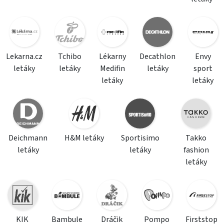
Lekarna.cz
Tchibo
Lékarny
Decathlon
Envy
letáky
letáky
Medifin
letáky
sport
letáky
letáky
Deichmann
H&M letáky
Sportisimo
Takko
letáky
letáky
fashion
letáky
KIK
Bambule
Dráčik
Pompo
Firststop