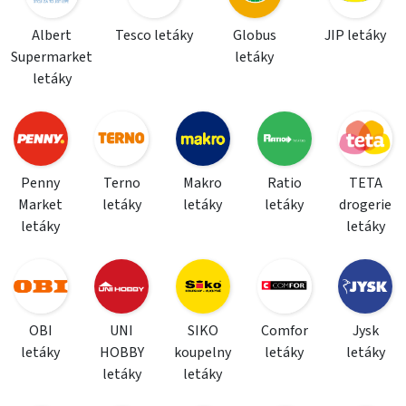
Albert
Tesco letáky
Globus
JIP letáky
Supermarket
letáky
letáky
Penny
Terno
Makro
Ratio
TETA
Market
letáky
letáky
letáky
drogerie
letáky
letáky
OBI
UNI
SIKO
Comfor
Jysk
letáky
HOBBY
koupelny
letáky
letáky
letáky
letáky