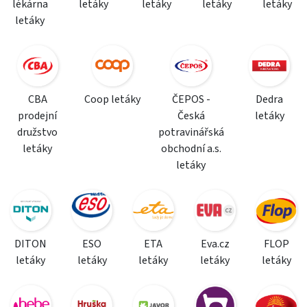
lékárna
letáky
letáky
letáky
letáky
letáky
CBA
Coop letáky
ČEPOS -
Dedra
prodejní
Česká
letáky
družstvo
potravinářská
letáky
obchodní a.s.
letáky
DITON
ESO
ETA
Eva.cz
FLOP
letáky
letáky
letáky
letáky
letáky