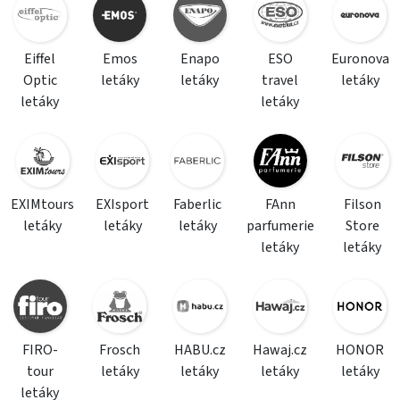
Eiffel
Emos
Enapo
ESO
Euronova
Optic
letáky
letáky
travel
letáky
letáky
letáky
EXIMtours
EXIsport
Faberlic
FAnn
Filson
letáky
letáky
letáky
parfumerie
Store
letáky
letáky
FIRO-
Frosch
HABU.cz
Hawaj.cz
HONOR
tour
letáky
letáky
letáky
letáky
letáky