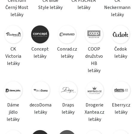
Centrum
CK Blue
CK FISCHER
CK
Černý Most
Style letáky
letáky
Neckermann
letáky
letáky
CK
Concept
Conrad.cz
COOP
Čedok
Victoria
letáky
letáky
družstvo
letáky
letáky
HB
letáky
Dáme
decoDoma
Draps
Drogerie
Eberry.cz
jídlo
letáky
letáky
Xantea.cz
letáky
letáky
letáky