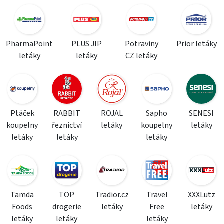
PharmaPoint
PLUS JIP
Potraviny
Prior letáky
letáky
letáky
CZ letáky
Ptáček
RABBIT
ROJAL
Sapho
SENESI
koupelny
řeznictví
letáky
koupelny
letáky
letáky
letáky
letáky
Tamda
TOP
Tradior.cz
Travel
XXXLutz
Foods
drogerie
letáky
Free
letáky
letáky
letáky
letáky