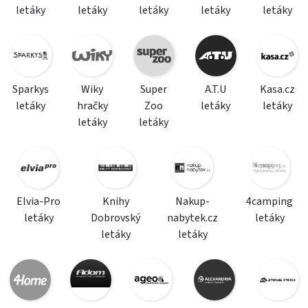
letáky
letáky
letáky
letáky
letáky
Sparkys
Wiky
Super
A.T.U
Kasa.cz
letáky
hračky
Zoo
letáky
letáky
letáky
letáky
Elvia-Pro
Knihy
Nakup-
4camping
letáky
Dobrovský
nabytek.cz
letáky
letáky
letáky