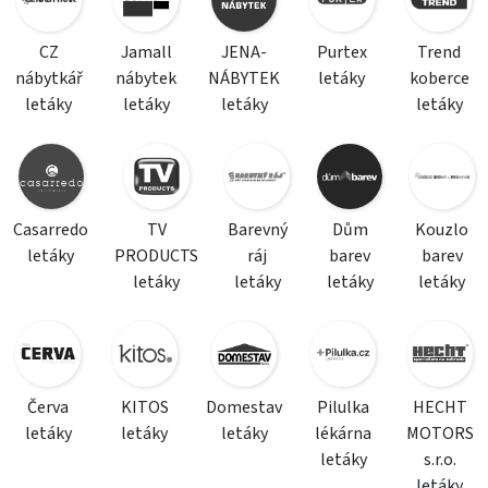
CZ
Jamall
JENA-
Purtex
Trend
nábytkář
nábytek
NÁBYTEK
letáky
koberce
letáky
letáky
letáky
letáky
Casarredo
TV
Barevný
Dům
Kouzlo
letáky
PRODUCTS
ráj
barev
barev
letáky
letáky
letáky
letáky
Červa
KITOS
Domestav
Pilulka
HECHT
letáky
letáky
letáky
lékárna
MOTORS
letáky
s.r.o.
letáky