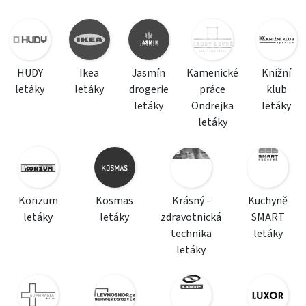
HUDY
Ikea
Jasmín
Kamenické
Knižní
letáky
letáky
drogerie
práce
klub
letáky
Ondrejka
letáky
letáky
Konzum
Kosmas
Krásný -
Kuchyně
letáky
letáky
zdravotnická
SMART
technika
letáky
letáky