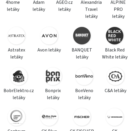
4home
Adam
AGEO.cz
Alexandria
ALPINE
letáky
letáky
letáky
Travel
PRO
letáky
letáky
Astratex
Avon letáky
BANQUET
Black Red
letáky
letáky
White letáky
BobrElektro.cz
Bonprix
BonVeno
C&A letáky
letáky
letáky
letáky