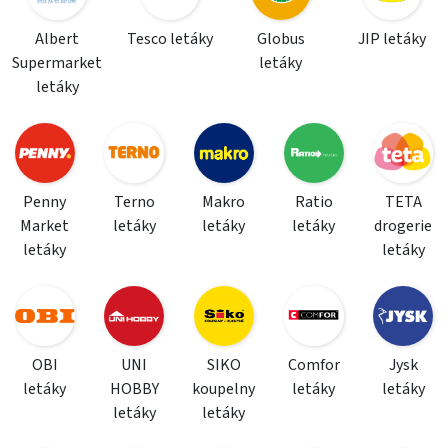
Albert
Tesco letáky
Globus
JIP letáky
Supermarket
letáky
letáky
Penny
Terno
Makro
Ratio
TETA
Market
letáky
letáky
letáky
drogerie
letáky
letáky
OBI
UNI
SIKO
Comfor
Jysk
letáky
HOBBY
koupelny
letáky
letáky
letáky
letáky