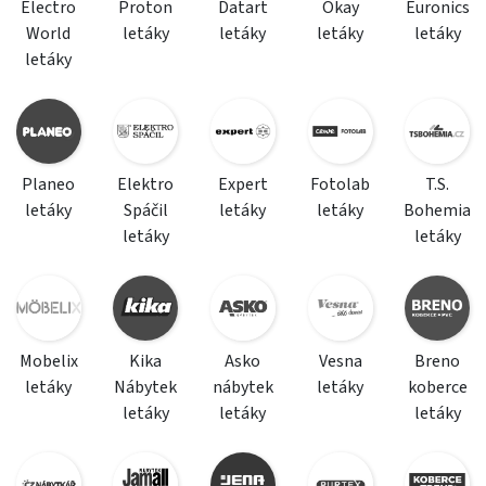
Electro
Proton
Datart
Okay
Euronics
World
letáky
letáky
letáky
letáky
letáky
Planeo
Elektro
Expert
Fotolab
T.S.
letáky
Spáčil
letáky
letáky
Bohemia
letáky
letáky
Mobelix
Kika
Asko
Vesna
Breno
letáky
Nábytek
nábytek
letáky
koberce
letáky
letáky
letáky