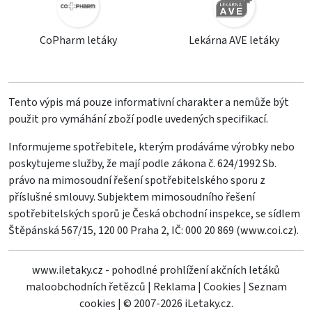
CoPharm letáky
Lekárna AVE letáky
Tento výpis má pouze informativní charakter a nemůže být
použit pro vymáhání zboží podle uvedených specifikací.
Informujeme spotřebitele, kterým prodáváme výrobky nebo
poskytujeme služby, že mají podle zákona č. 624/1992 Sb.
právo na mimosoudní řešení spotřebitelského sporu z
příslušné smlouvy. Subjektem mimosoudního řešení
spotřebitelských sporů je Česká obchodní inspekce, se sídlem
Štěpánská 567/15, 120 00 Praha 2, IČ: 000 20 869 (
www.coi.cz
).
www.iletaky.cz - pohodlné prohlížení akčních letáků
maloobchodních řetězců
|
Reklama
|
Cookies
|
Seznam
cookies
|
© 2007-2026 iLetaky.cz.