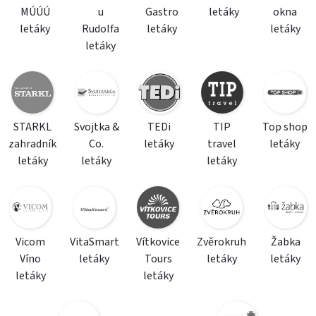
MÚÚÚ
u
Gastro
letáky
okna
letáky
Rudolfa
letáky
letáky
letáky
STARKL
Svojtka &
TEDi
TIP
Top shop
zahradník
Co.
letáky
travel
letáky
letáky
letáky
letáky
Vicom
VitaSmart
Vítkovice
Zvěrokruh
Žabka
Víno
letáky
Tours
letáky
letáky
letáky
letáky