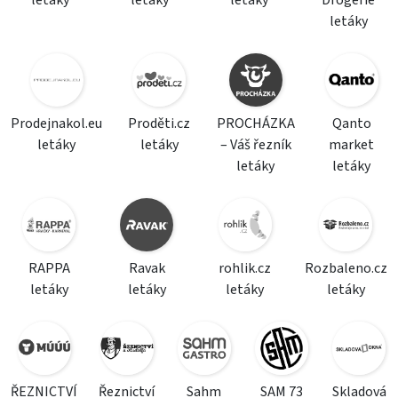
letáky
letáky
letáky
Drogerie
letáky
Prodejnakol.eu
Proděti.cz
PROCHÁZKA
Qanto
letáky
letáky
– Váš řezník
market
letáky
letáky
RAPPA
Ravak
rohlik.cz
Rozbaleno.cz
letáky
letáky
letáky
letáky
ŘEZNICTVÍ
Řeznictví
Sahm
SAM 73
Skladová