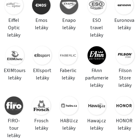
Eiffel
Emos
Enapo
ESO
Euronova
Optic
letáky
letáky
travel
letáky
letáky
letáky
EXIMtours
EXIsport
Faberlic
FAnn
Filson
letáky
letáky
letáky
parfumerie
Store
letáky
letáky
FIRO-
Frosch
HABU.cz
Hawaj.cz
HONOR
tour
letáky
letáky
letáky
letáky
letáky