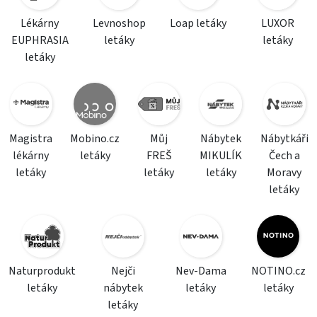
Lékárny
Levnoshop
Loap letáky
LUXOR
EUPHRASIA
letáky
letáky
letáky
Magistra
Mobino.cz
Můj
Nábytek
Nábytkáři
lékárny
letáky
FREŠ
MIKULÍK
Čech a
letáky
letáky
letáky
Moravy
letáky
Naturprodukt
Nejči
Nev-Dama
NOTINO.cz
letáky
nábytek
letáky
letáky
letáky