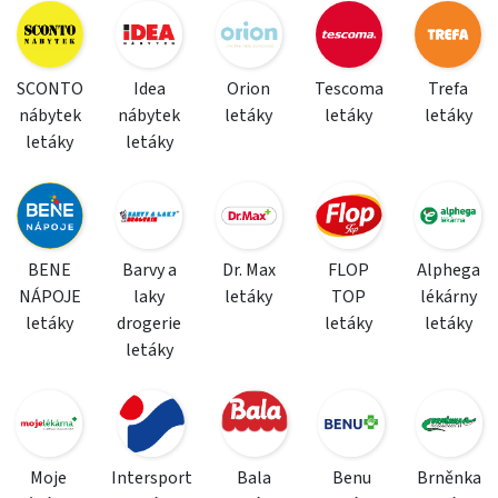
SCONTO
Idea
Orion
Tescoma
Trefa
nábytek
nábytek
letáky
letáky
letáky
letáky
letáky
BENE
Barvy a
Dr. Max
FLOP
Alphega
NÁPOJE
laky
letáky
TOP
lékárny
letáky
drogerie
letáky
letáky
letáky
Moje
Intersport
Bala
Benu
Brněnka