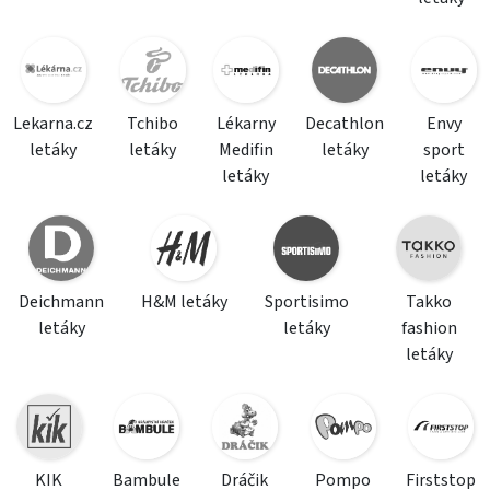
Lekarna.cz
Tchibo
Lékarny
Decathlon
Envy
letáky
letáky
Medifin
letáky
sport
letáky
letáky
Deichmann
H&M letáky
Sportisimo
Takko
letáky
letáky
fashion
letáky
KIK
Bambule
Dráčik
Pompo
Firststop