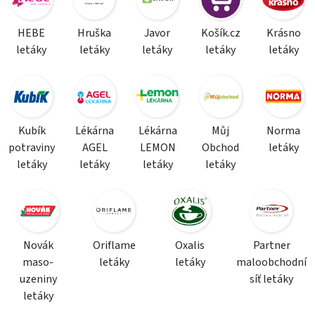
HEBE
Hruška
Javor
Košík.cz
Krásno
letáky
letáky
letáky
letáky
letáky
Kubík
Lékárna
Lékárna
Můj
Norma
potraviny
AGEL
LEMON
Obchod
letáky
letáky
letáky
letáky
letáky
Novák
Oriflame
Oxalis
Partner
maso-
letáky
letáky
maloobchodní
uzeniny
síť letáky
letáky