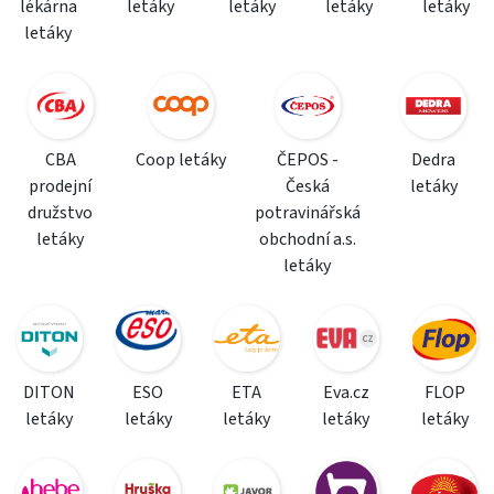
lékárna
letáky
letáky
letáky
letáky
letáky
CBA
Coop letáky
ČEPOS -
Dedra
prodejní
Česká
letáky
družstvo
potravinářská
letáky
obchodní a.s.
letáky
DITON
ESO
ETA
Eva.cz
FLOP
letáky
letáky
letáky
letáky
letáky