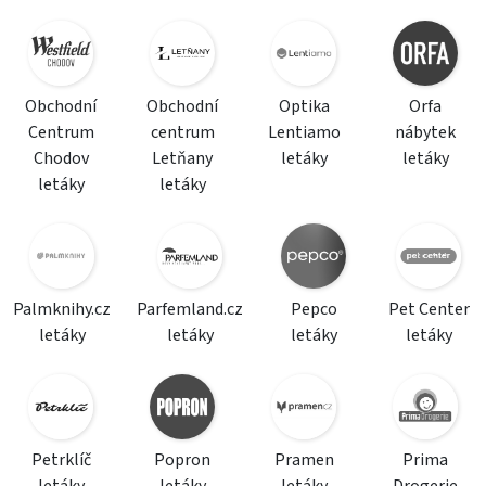
Obchodní
Obchodní
Optika
Orfa
Centrum
centrum
Lentiamo
nábytek
Chodov
Letňany
letáky
letáky
letáky
letáky
Palmknihy.cz
Parfemland.cz
Pepco
Pet Center
letáky
letáky
letáky
letáky
Petrklíč
Popron
Pramen
Prima