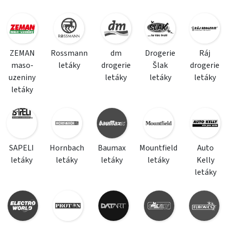
ZEMAN
Rossmann
dm
Drogerie
Ráj
maso-
letáky
drogerie
Šlak
drogerie
uzeniny
letáky
letáky
letáky
letáky
SAPELI
Hornbach
Baumax
Mountfield
Auto
letáky
letáky
letáky
letáky
Kelly
letáky