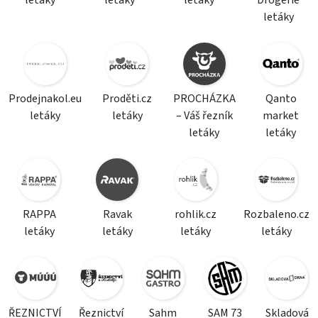
letáky
letáky
letáky
Drogerie
letáky
Prodejnakol.eu
Proděti.cz
PROCHÁZKA
Qanto
letáky
letáky
– Váš řezník
market
letáky
letáky
RAPPA
Ravak
rohlik.cz
Rozbaleno.cz
letáky
letáky
letáky
letáky
ŘEZNICTVÍ
Řeznictví
Sahm
SAM 73
Skladová