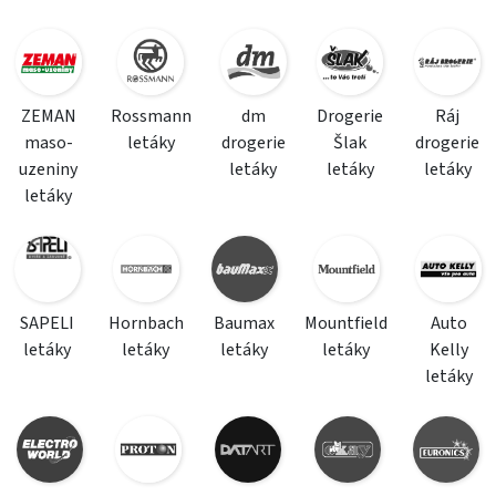
ZEMAN
Rossmann
dm
Drogerie
Ráj
maso-
letáky
drogerie
Šlak
drogerie
uzeniny
letáky
letáky
letáky
letáky
SAPELI
Hornbach
Baumax
Mountfield
Auto
letáky
letáky
letáky
letáky
Kelly
letáky