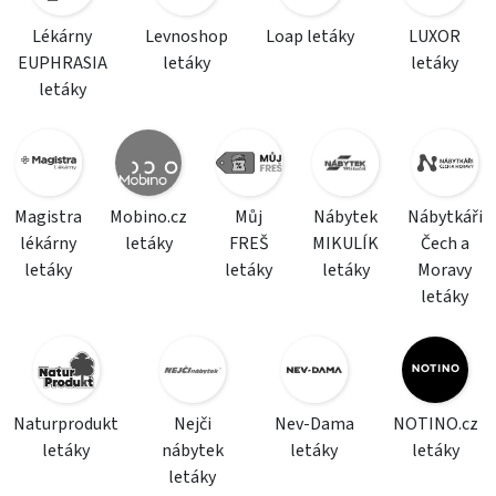
Lékárny
Levnoshop
Loap letáky
LUXOR
EUPHRASIA
letáky
letáky
letáky
Magistra
Mobino.cz
Můj
Nábytek
Nábytkáři
lékárny
letáky
FREŠ
MIKULÍK
Čech a
letáky
letáky
letáky
Moravy
letáky
Naturprodukt
Nejči
Nev-Dama
NOTINO.cz
letáky
nábytek
letáky
letáky
letáky