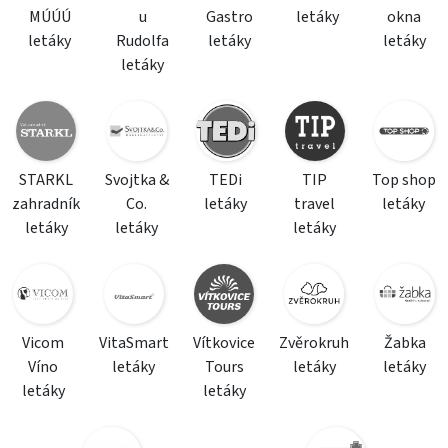
MÚÚÚ
u
Gastro
letáky
okna
letáky
Rudolfa
letáky
letáky
letáky
STARKL
Svojtka &
TEDi
TIP
Top shop
zahradník
Co.
letáky
travel
letáky
letáky
letáky
letáky
Vicom
VitaSmart
Vítkovice
Zvěrokruh
Žabka
Víno
letáky
Tours
letáky
letáky
letáky
letáky