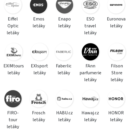
Eiffel
Emos
Enapo
ESO
Euronova
Optic
letáky
letáky
travel
letáky
letáky
letáky
EXIMtours
EXIsport
Faberlic
FAnn
Filson
letáky
letáky
letáky
parfumerie
Store
letáky
letáky
FIRO-
Frosch
HABU.cz
Hawaj.cz
HONOR
tour
letáky
letáky
letáky
letáky
letáky