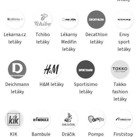
Lekarna.cz
Tchibo
Lékarny
Decathlon
Envy
letáky
letáky
Medifin
letáky
sport
letáky
letáky
Deichmann
H&M letáky
Sportisimo
Takko
letáky
letáky
fashion
letáky
KIK
Bambule
Dráčik
Pompo
Firststop