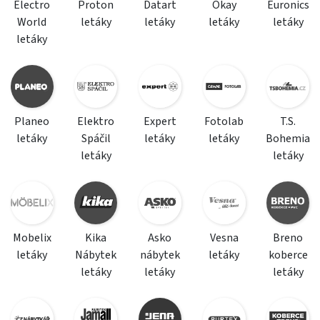
Electro
Proton
Datart
Okay
Euronics
World
letáky
letáky
letáky
letáky
letáky
Planeo
Elektro
Expert
Fotolab
T.S.
letáky
Spáčil
letáky
letáky
Bohemia
letáky
letáky
Mobelix
Kika
Asko
Vesna
Breno
letáky
Nábytek
nábytek
letáky
koberce
letáky
letáky
letáky