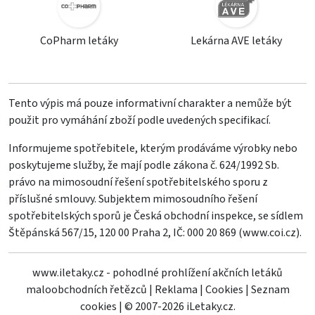
CoPharm letáky
Lekárna AVE letáky
Tento výpis má pouze informativní charakter a nemůže být
použit pro vymáhání zboží podle uvedených specifikací.
Informujeme spotřebitele, kterým prodáváme výrobky nebo
poskytujeme služby, že mají podle zákona č. 624/1992 Sb.
právo na mimosoudní řešení spotřebitelského sporu z
příslušné smlouvy. Subjektem mimosoudního řešení
spotřebitelských sporů je Česká obchodní inspekce, se sídlem
Štěpánská 567/15, 120 00 Praha 2, IČ: 000 20 869 (
www.coi.cz
).
www.iletaky.cz - pohodlné prohlížení akčních letáků
maloobchodních řetězců
|
Reklama
|
Cookies
|
Seznam
cookies
|
© 2007-2026 iLetaky.cz.