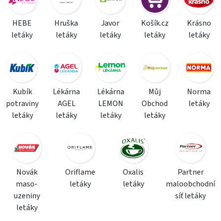
HEBE
Hruška
Javor
Košík.cz
Krásno
letáky
letáky
letáky
letáky
letáky
Kubík
Lékárna
Lékárna
Můj
Norma
potraviny
AGEL
LEMON
Obchod
letáky
letáky
letáky
letáky
letáky
Novák
Oriflame
Oxalis
Partner
maso-
letáky
letáky
maloobchodní
uzeniny
síť letáky
letáky