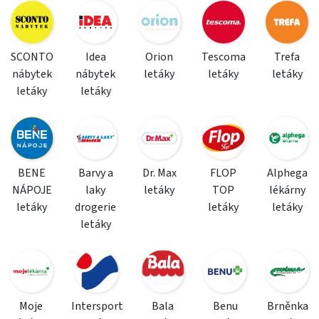
SCONTO
Idea
Orion
Tescoma
Trefa
nábytek
nábytek
letáky
letáky
letáky
letáky
letáky
BENE
Barvy a
Dr. Max
FLOP
Alphega
NÁPOJE
laky
letáky
TOP
lékárny
letáky
drogerie
letáky
letáky
letáky
Moje
Intersport
Bala
Benu
Brněnka