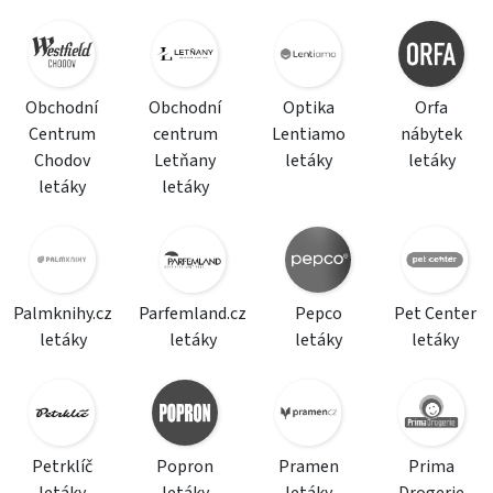
Obchodní
Obchodní
Optika
Orfa
Centrum
centrum
Lentiamo
nábytek
Chodov
Letňany
letáky
letáky
letáky
letáky
Palmknihy.cz
Parfemland.cz
Pepco
Pet Center
letáky
letáky
letáky
letáky
Petrklíč
Popron
Pramen
Prima