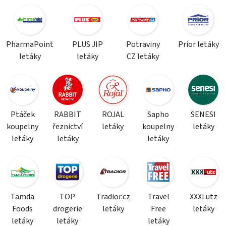
PharmaPoint
PLUS JIP
Potraviny
Prior letáky
letáky
letáky
CZ letáky
Ptáček
RABBIT
ROJAL
Sapho
SENESI
koupelny
řeznictví
letáky
koupelny
letáky
letáky
letáky
letáky
Tamda
TOP
Tradior.cz
Travel
XXXLutz
Foods
drogerie
letáky
Free
letáky
letáky
letáky
letáky