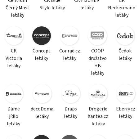
Centrum
CK Blue
CK FISCHER
CK
Černý Most
Style letáky
letáky
Neckermann
letáky
letáky
CK
Concept
Conrad.cz
COOP
Čedok
Victoria
letáky
letáky
družstvo
letáky
letáky
HB
letáky
Dáme
decoDoma
Draps
Drogerie
Eberry.cz
jídlo
letáky
letáky
Xantea.cz
letáky
letáky
letáky