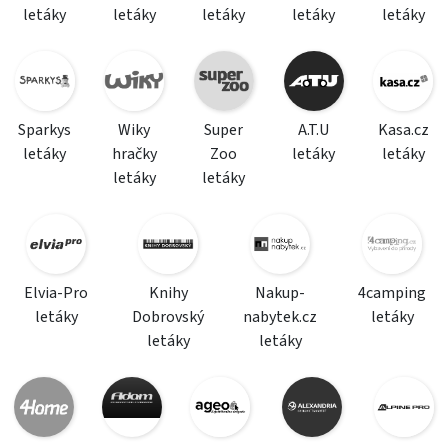
letáky
letáky
letáky
letáky
letáky
Sparkys
Wiky
Super
A.T.U
Kasa.cz
letáky
hračky
Zoo
letáky
letáky
letáky
letáky
Elvia-Pro
Knihy
Nakup-
4camping
letáky
Dobrovský
nabytek.cz
letáky
letáky
letáky