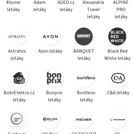
4home
Adam
AGEO.cz
Alexandria
ALPINE
letáky
letáky
letáky
Travel
PRO
letáky
letáky
Astratex
Avon letáky
BANQUET
Black Red
letáky
letáky
White letáky
BobrElektro.cz
Bonprix
BonVeno
C&A letáky
letáky
letáky
letáky