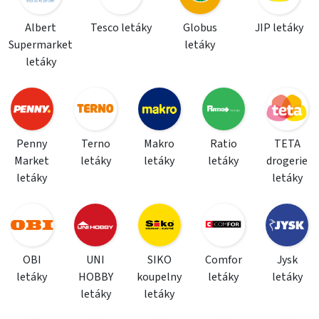
Albert
Tesco letáky
Globus
JIP letáky
Supermarket
letáky
letáky
Penny
Terno
Makro
Ratio
TETA
Market
letáky
letáky
letáky
drogerie
letáky
letáky
OBI
UNI
SIKO
Comfor
Jysk
letáky
HOBBY
koupelny
letáky
letáky
letáky
letáky