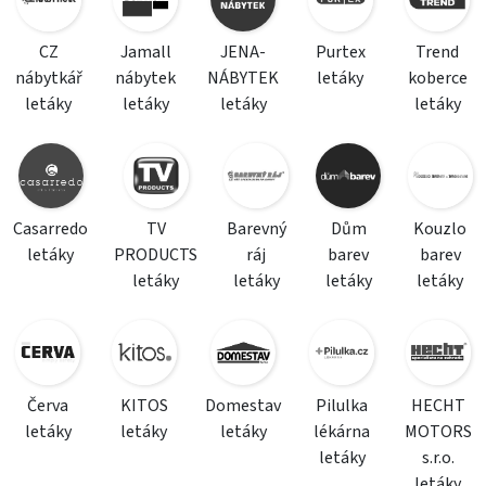
CZ
Jamall
JENA-
Purtex
Trend
nábytkář
nábytek
NÁBYTEK
letáky
koberce
letáky
letáky
letáky
letáky
Casarredo
TV
Barevný
Dům
Kouzlo
letáky
PRODUCTS
ráj
barev
barev
letáky
letáky
letáky
letáky
Červa
KITOS
Domestav
Pilulka
HECHT
letáky
letáky
letáky
lékárna
MOTORS
letáky
s.r.o.
letáky