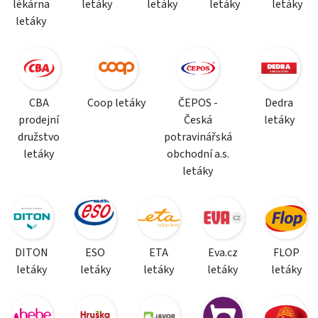
lékárna
letáky
letáky
letáky
letáky
letáky
CBA
Coop letáky
ČEPOS -
Dedra
prodejní
Česká
letáky
družstvo
potravinářská
letáky
obchodní a.s.
letáky
DITON
ESO
ETA
Eva.cz
FLOP
letáky
letáky
letáky
letáky
letáky