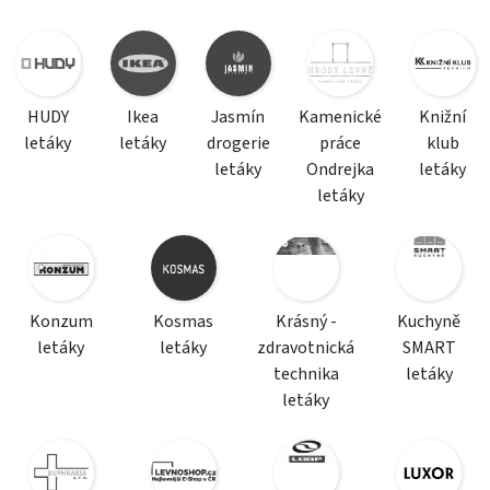
HUDY
Ikea
Jasmín
Kamenické
Knižní
letáky
letáky
drogerie
práce
klub
letáky
Ondrejka
letáky
letáky
Konzum
Kosmas
Krásný -
Kuchyně
letáky
letáky
zdravotnická
SMART
technika
letáky
letáky