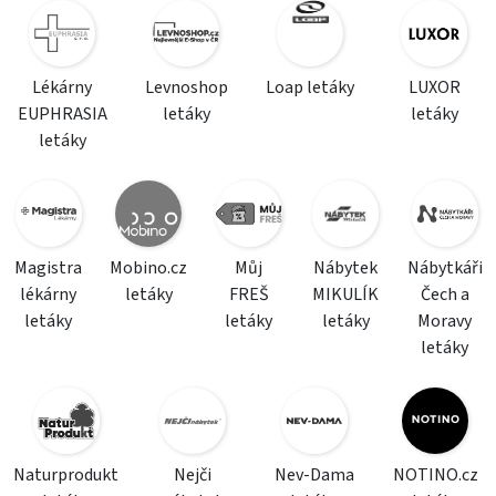
Lékárny
Levnoshop
Loap letáky
LUXOR
EUPHRASIA
letáky
letáky
letáky
Magistra
Mobino.cz
Můj
Nábytek
Nábytkáři
lékárny
letáky
FREŠ
MIKULÍK
Čech a
letáky
letáky
letáky
Moravy
letáky
Naturprodukt
Nejči
Nev-Dama
NOTINO.cz