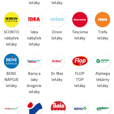
letáky
letáky
SCONTO
Idea
Orion
Tescoma
Trefa
nábytek
nábytek
letáky
letáky
letáky
letáky
letáky
BENE
Barvy a
Dr. Max
FLOP
Alphega
NÁPOJE
laky
letáky
TOP
lékárny
letáky
drogerie
letáky
letáky
letáky