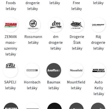
Foods
drogerie
letáky
Free
letáky
letáky
letáky
letáky
ZEMAN
Rossmann
dm
Drogerie
Ráj
maso-
letáky
drogerie
Šlak
drogerie
uzeniny
letáky
letáky
letáky
letáky
SAPELI
Hornbach
Baumax
Mountfield
Auto
letáky
letáky
letáky
letáky
Kelly
letáky