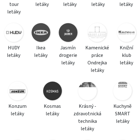
tour
letáky
letáky
letáky
letáky
letáky
HUDY
Ikea
Jasmín
Kamenické
Knižní
letáky
letáky
drogerie
práce
klub
letáky
Ondrejka
letáky
letáky
Konzum
Kosmas
Krásný -
Kuchyně
letáky
letáky
zdravotnická
SMART
technika
letáky
letáky