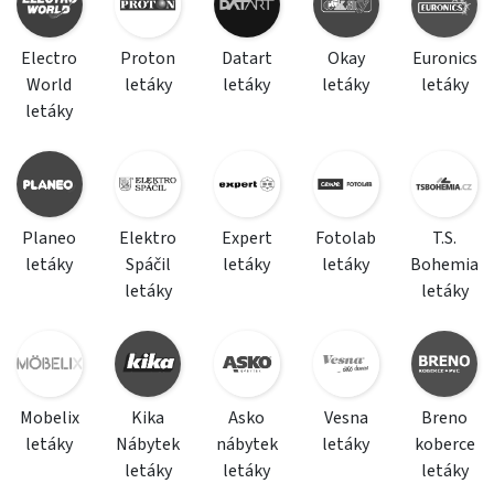
Electro
Proton
Datart
Okay
Euronics
World
letáky
letáky
letáky
letáky
letáky
Planeo
Elektro
Expert
Fotolab
T.S.
letáky
Spáčil
letáky
letáky
Bohemia
letáky
letáky
Mobelix
Kika
Asko
Vesna
Breno
letáky
Nábytek
nábytek
letáky
koberce
letáky
letáky
letáky