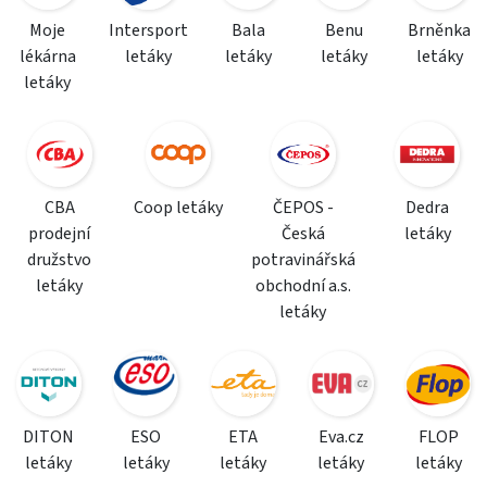
Moje
Intersport
Bala
Benu
Brněnka
lékárna
letáky
letáky
letáky
letáky
letáky
CBA
Coop letáky
ČEPOS -
Dedra
prodejní
Česká
letáky
družstvo
potravinářská
letáky
obchodní a.s.
letáky
DITON
ESO
ETA
Eva.cz
FLOP
letáky
letáky
letáky
letáky
letáky