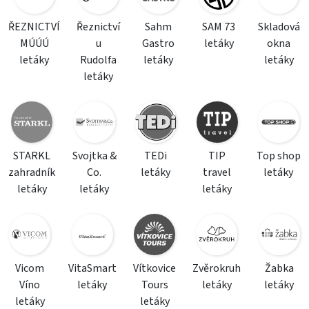
ŘEZNICTVÍ
Řeznictví
Sahm
SAM 73
Skladová
MÚÚÚ
u
Gastro
letáky
okna
letáky
Rudolfa
letáky
letáky
letáky
STARKL
Svojtka &
TEDi
TIP
Top shop
zahradník
Co.
letáky
travel
letáky
letáky
letáky
letáky
Vicom
VitaSmart
Vítkovice
Zvěrokruh
Žabka
Víno
letáky
Tours
letáky
letáky
letáky
letáky