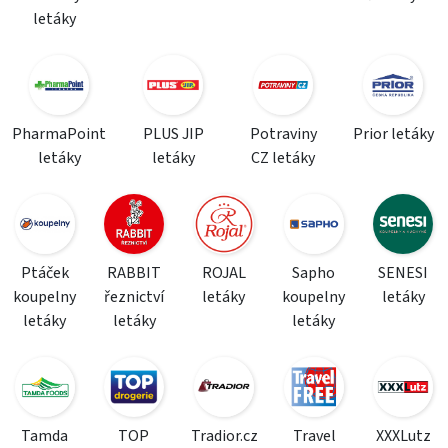
letáky
PharmaPoint
PLUS JIP
Potraviny
Prior letáky
letáky
letáky
CZ letáky
Ptáček
RABBIT
ROJAL
Sapho
SENESI
koupelny
řeznictví
letáky
koupelny
letáky
letáky
letáky
letáky
Tamda
TOP
Tradior.cz
Travel
XXXLutz