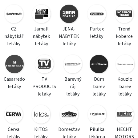
CZ
Jamall
JENA-
Purtex
Trend
nábytkář
nábytek
NÁBYTEK
letáky
koberce
letáky
letáky
letáky
letáky
Casarredo
TV
Barevný
Dům
Kouzlo
letáky
PRODUCTS
ráj
barev
barev
letáky
letáky
letáky
letáky
Červa
KITOS
Domestav
Pilulka
HECHT
letáky
letáky
letáky
lékárna
MOTORS