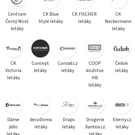
Centrum
CK Blue
CK FISCHER
CK
Černý Most
Style letáky
letáky
Neckermann
letáky
letáky
CK
Concept
Conrad.cz
COOP
Čedok
Victoria
letáky
letáky
družstvo
letáky
letáky
HB
letáky
Dáme
decoDoma
Draps
Drogerie
Eberry.cz
jídlo
letáky
letáky
Xantea.cz
letáky
letáky
letáky