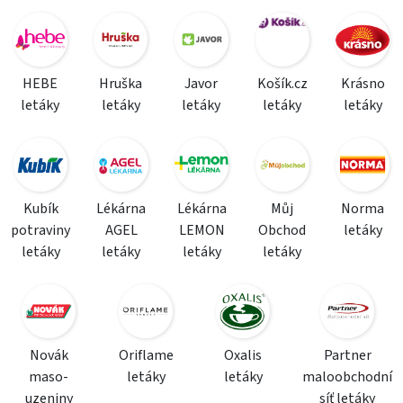
HEBE
Hruška
Javor
Košík.cz
Krásno
letáky
letáky
letáky
letáky
letáky
Kubík
Lékárna
Lékárna
Můj
Norma
potraviny
AGEL
LEMON
Obchod
letáky
letáky
letáky
letáky
letáky
Novák
Oriflame
Oxalis
Partner
maso-
letáky
letáky
maloobchodní
uzeniny
síť letáky