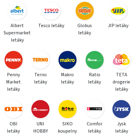
Albert
Tesco letáky
Globus
JIP letáky
Supermarket
letáky
letáky
Penny
Terno
Makro
Ratio
TETA
Market
letáky
letáky
letáky
drogerie
letáky
letáky
OBI
UNI
SIKO
Comfor
Jysk
letáky
HOBBY
koupelny
letáky
letáky