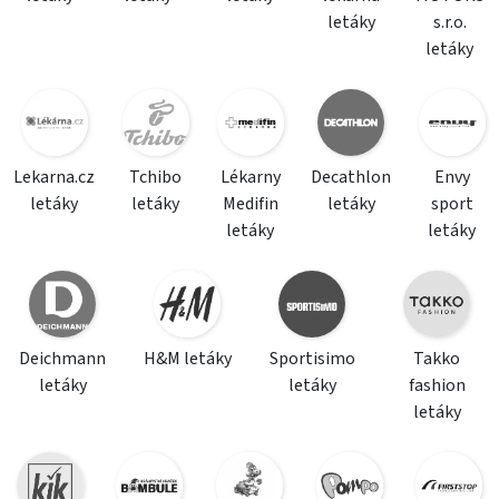
letáky
s.r.o.
letáky
Lekarna.cz
Tchibo
Lékarny
Decathlon
Envy
letáky
letáky
Medifin
letáky
sport
letáky
letáky
Deichmann
H&M letáky
Sportisimo
Takko
letáky
letáky
fashion
letáky