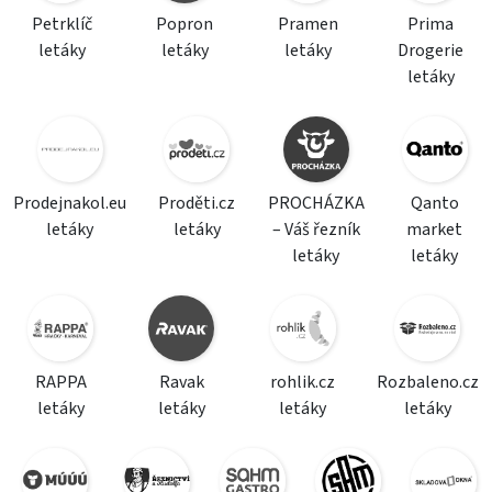
Petrklíč
Popron
Pramen
Prima
letáky
letáky
letáky
Drogerie
letáky
Prodejnakol.eu
Proděti.cz
PROCHÁZKA
Qanto
letáky
letáky
– Váš řezník
market
letáky
letáky
RAPPA
Ravak
rohlik.cz
Rozbaleno.cz
letáky
letáky
letáky
letáky