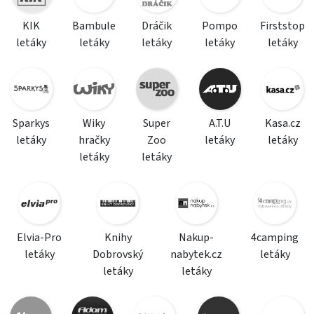
KIK
Bambule
Dráčik
Pompo
Firststop
letáky
letáky
letáky
letáky
letáky
Sparkys
Wiky
Super
A.T.U
Kasa.cz
letáky
hračky
Zoo
letáky
letáky
letáky
letáky
Elvia-Pro
Knihy
Nakup-
4camping
letáky
Dobrovský
nabytek.cz
letáky
letáky
letáky