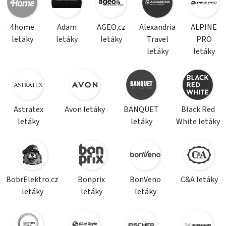
4home
Adam
AGEO.cz
Alexandria
ALPINE
letáky
letáky
letáky
Travel
PRO
letáky
letáky
Astratex
Avon letáky
BANQUET
Black Red
letáky
letáky
White letáky
BobrElektro.cz
Bonprix
BonVeno
C&A letáky
letáky
letáky
letáky