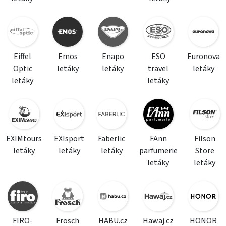
Eiffel
Emos
Enapo
ESO
Euronova
Optic
letáky
letáky
travel
letáky
letáky
letáky
EXIMtours
EXIsport
Faberlic
FAnn
Filson
letáky
letáky
letáky
parfumerie
Store
letáky
letáky
FIRO-
Frosch
HABU.cz
Hawaj.cz
HONOR