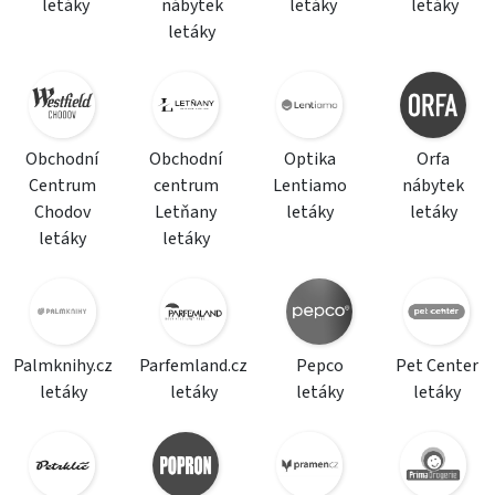
letáky
nábytek
letáky
letáky
letáky
Obchodní
Obchodní
Optika
Orfa
Centrum
centrum
Lentiamo
nábytek
Chodov
Letňany
letáky
letáky
letáky
letáky
Palmknihy.cz
Parfemland.cz
Pepco
Pet Center
letáky
letáky
letáky
letáky