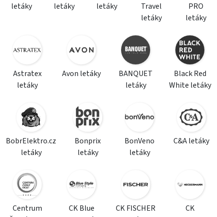
letáky
letáky
letáky
Travel
PRO
letáky
letáky
Astratex
Avon letáky
BANQUET
Black Red
letáky
letáky
White letáky
BobrElektro.cz
Bonprix
BonVeno
C&A letáky
letáky
letáky
letáky
Centrum
CK Blue
CK FISCHER
CK