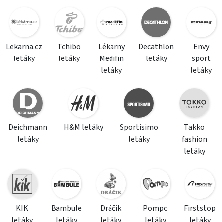
Lekarna.cz
Tchibo
Lékarny
Decathlon
Envy
letáky
letáky
Medifin
letáky
sport
letáky
letáky
Deichmann
H&M letáky
Sportisimo
Takko
letáky
letáky
fashion
letáky
KIK
Bambule
Dráčik
Pompo
Firststop
letáky
letáky
letáky
letáky
letáky