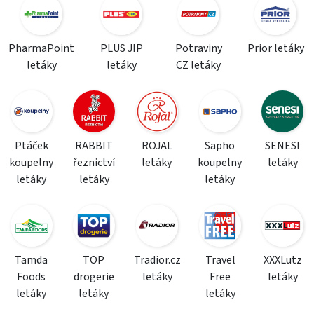
PharmaPoint
PLUS JIP
Potraviny
Prior letáky
letáky
letáky
CZ letáky
Ptáček
RABBIT
ROJAL
Sapho
SENESI
koupelny
řeznictví
letáky
koupelny
letáky
letáky
letáky
letáky
Tamda
TOP
Tradior.cz
Travel
XXXLutz
Foods
drogerie
letáky
Free
letáky
letáky
letáky
letáky