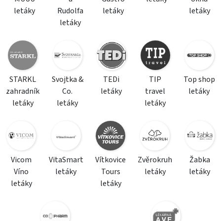
letáky
Rudolfa
letáky
letáky
letáky
STARKL
Svojtka &
TEDi
TIP
Top shop
zahradník
Co.
letáky
travel
letáky
letáky
letáky
letáky
Vicom
VitaSmart
Vítkovice
Zvěrokruh
Žabka
Víno
letáky
Tours
letáky
letáky
letáky
letáky