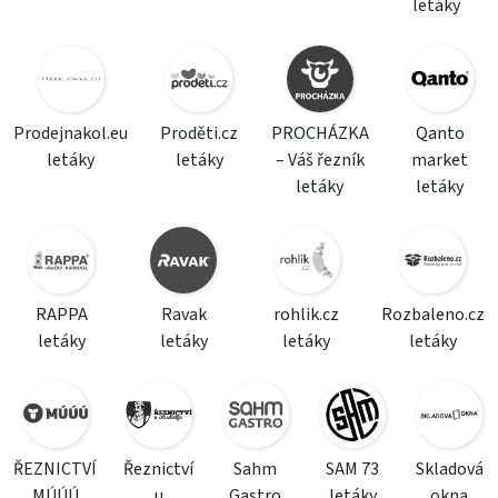
letáky
Prodejnakol.eu
Proděti.cz
PROCHÁZKA
Qanto
letáky
letáky
– Váš řezník
market
letáky
letáky
RAPPA
Ravak
rohlik.cz
Rozbaleno.cz
letáky
letáky
letáky
letáky
ŘEZNICTVÍ
Řeznictví
Sahm
SAM 73
Skladová
MÚÚÚ
u
Gastro
letáky
okna