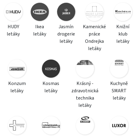
HUDY
Ikea
Jasmín
Kamenické
Knižní
letáky
letáky
drogerie
práce
klub
letáky
Ondrejka
letáky
letáky
Konzum
Kosmas
Krásný -
Kuchyně
letáky
letáky
zdravotnická
SMART
technika
letáky
letáky