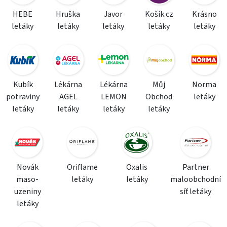
HEBE
Hruška
Javor
Košík.cz
Krásno
letáky
letáky
letáky
letáky
letáky
Kubík
Lékárna
Lékárna
Můj
Norma
potraviny
AGEL
LEMON
Obchod
letáky
letáky
letáky
letáky
letáky
Novák
Oriflame
Oxalis
Partner
maso-
letáky
letáky
maloobchodní
uzeniny
síť letáky
letáky