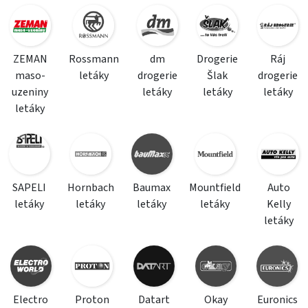
ZEMAN
Rossmann
dm
Drogerie
Ráj
maso-
letáky
drogerie
Šlak
drogerie
uzeniny
letáky
letáky
letáky
letáky
SAPELI
Hornbach
Baumax
Mountfield
Auto
letáky
letáky
letáky
letáky
Kelly
letáky
Electro
Proton
Datart
Okay
Euronics