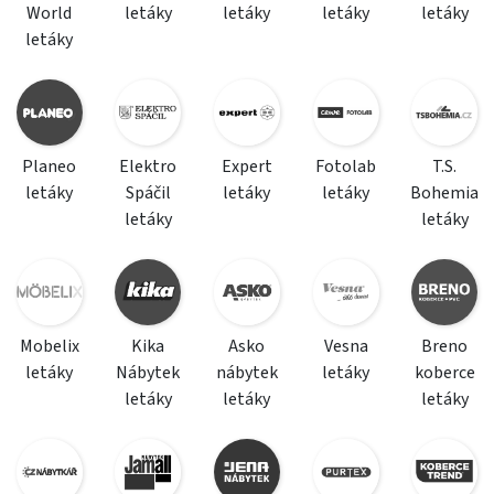
World
letáky
letáky
letáky
letáky
letáky
Planeo
Elektro
Expert
Fotolab
T.S.
letáky
Spáčil
letáky
letáky
Bohemia
letáky
letáky
Mobelix
Kika
Asko
Vesna
Breno
letáky
Nábytek
nábytek
letáky
koberce
letáky
letáky
letáky