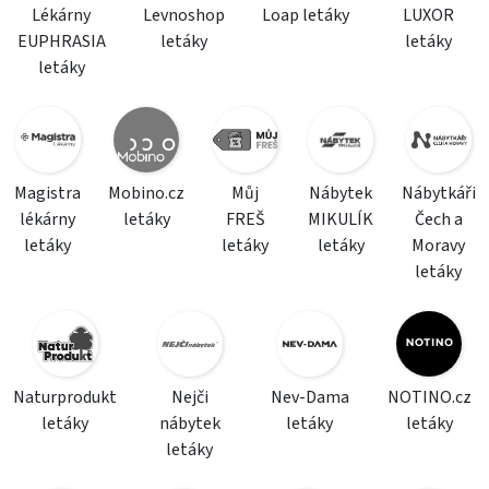
Lékárny
Levnoshop
Loap letáky
LUXOR
EUPHRASIA
letáky
letáky
letáky
Magistra
Mobino.cz
Můj
Nábytek
Nábytkáři
lékárny
letáky
FREŠ
MIKULÍK
Čech a
letáky
letáky
letáky
Moravy
letáky
Naturprodukt
Nejči
Nev-Dama
NOTINO.cz
letáky
nábytek
letáky
letáky
letáky