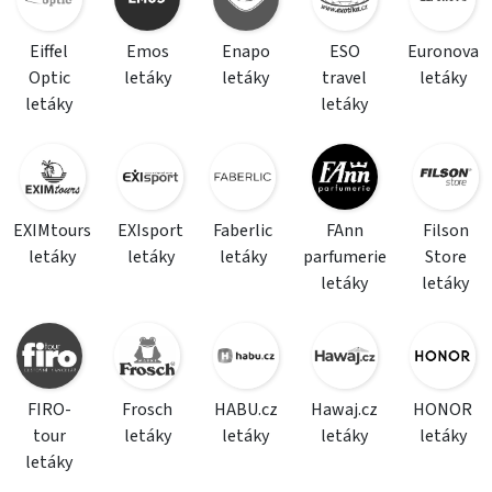
Eiffel
Emos
Enapo
ESO
Euronova
Optic
letáky
letáky
travel
letáky
letáky
letáky
EXIMtours
EXIsport
Faberlic
FAnn
Filson
letáky
letáky
letáky
parfumerie
Store
letáky
letáky
FIRO-
Frosch
HABU.cz
Hawaj.cz
HONOR
tour
letáky
letáky
letáky
letáky
letáky