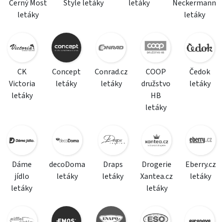
Černý Most
Style letáky
letáky
Neckermann
letáky
letáky
CK
Concept
Conrad.cz
COOP
Čedok
Victoria
letáky
letáky
družstvo
letáky
letáky
HB
letáky
Dáme
decoDoma
Draps
Drogerie
Eberry.cz
jídlo
letáky
letáky
Xantea.cz
letáky
letáky
letáky