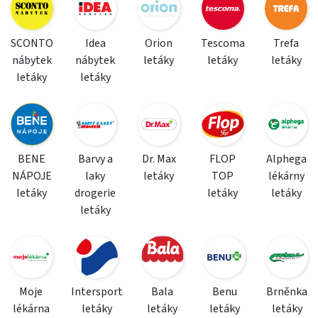
SCONTO
Idea
Orion
Tescoma
Trefa
nábytek
nábytek
letáky
letáky
letáky
letáky
letáky
BENE
Barvy a
Dr. Max
FLOP
Alphega
NÁPOJE
laky
letáky
TOP
lékárny
letáky
drogerie
letáky
letáky
letáky
Moje
Intersport
Bala
Benu
Brněnka
lékárna
letáky
letáky
letáky
letáky