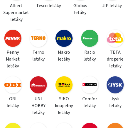
Albert
Tesco letáky
Globus
JIP letáky
Supermarket
letáky
letáky
Penny
Terno
Makro
Ratio
TETA
Market
letáky
letáky
letáky
drogerie
letáky
letáky
OBI
UNI
SIKO
Comfor
Jysk
letáky
HOBBY
koupelny
letáky
letáky
letáky
letáky