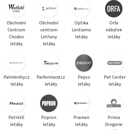
Obchodní
Obchodní
Optika
Orfa
Centrum
centrum
Lentiamo
nábytek
Chodov
Letňany
letáky
letáky
letáky
letáky
Palmknihy.cz
Parfemland.cz
Pepco
Pet Center
letáky
letáky
letáky
letáky
Petrklíč
Popron
Pramen
Prima
letáky
letáky
letáky
Drogerie