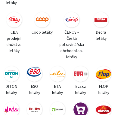
letáky
CBA
Coop letáky
ČEPOS -
Dedra
prodejní
Česká
letáky
družstvo
potravinářská
letáky
obchodní a.s.
letáky
DITON
ESO
ETA
Eva.cz
FLOP
letáky
letáky
letáky
letáky
letáky