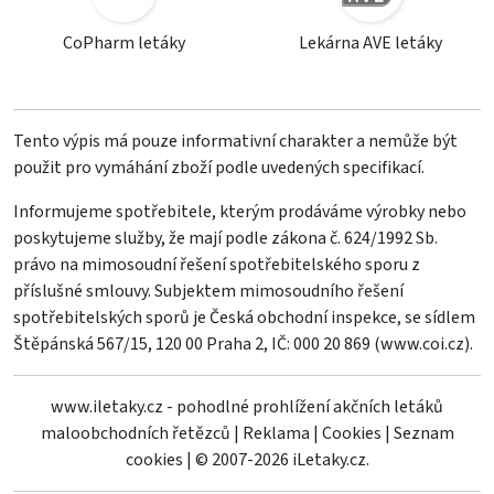
CoPharm letáky
Lekárna AVE letáky
Tento výpis má pouze informativní charakter a nemůže být
použit pro vymáhání zboží podle uvedených specifikací.
Informujeme spotřebitele, kterým prodáváme výrobky nebo
poskytujeme služby, že mají podle zákona č. 624/1992 Sb.
právo na mimosoudní řešení spotřebitelského sporu z
příslušné smlouvy. Subjektem mimosoudního řešení
spotřebitelských sporů je Česká obchodní inspekce, se sídlem
Štěpánská 567/15, 120 00 Praha 2, IČ: 000 20 869 (
www.coi.cz
).
www.iletaky.cz - pohodlné prohlížení akčních letáků
maloobchodních řetězců
|
Reklama
|
Cookies
|
Seznam
cookies
|
© 2007-2026 iLetaky.cz.