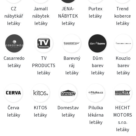
CZ
Jamall
JENA-
Purtex
Trend
nábytkář
nábytek
NÁBYTEK
letáky
koberce
letáky
letáky
letáky
letáky
Casarredo
TV
Barevný
Dům
Kouzlo
letáky
PRODUCTS
ráj
barev
barev
letáky
letáky
letáky
letáky
Červa
KITOS
Domestav
Pilulka
HECHT
letáky
letáky
letáky
lékárna
MOTORS
letáky
s.r.o.
letáky