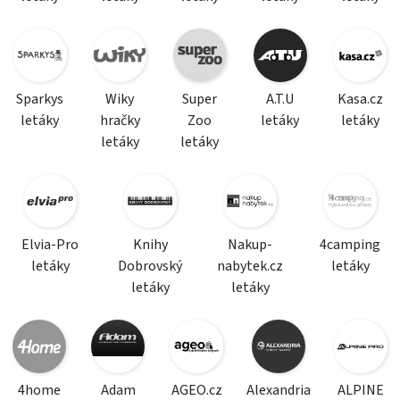
Sparkys
Wiky
Super
A.T.U
Kasa.cz
letáky
hračky
Zoo
letáky
letáky
letáky
letáky
Elvia-Pro
Knihy
Nakup-
4camping
letáky
Dobrovský
nabytek.cz
letáky
letáky
letáky
4home
Adam
AGEO.cz
Alexandria
ALPINE