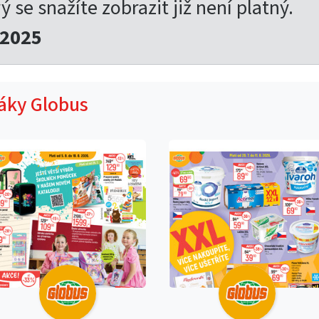
rý se snažíte zobrazit již není platný.
.2025
táky Globus