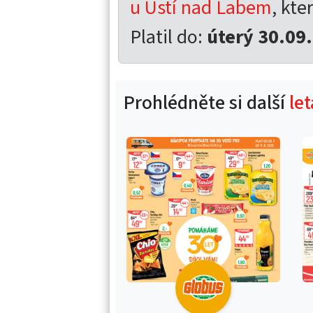
u Ústí nad Labem
, kte
Platil do:
úterý 30.09
Prohlédněte si další
le