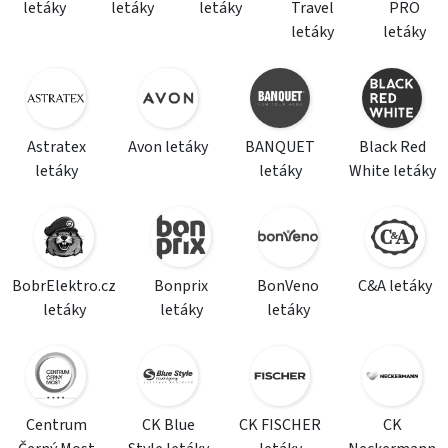
letáky
letáky
letáky
Travel
PRO
letáky
letáky
Astratex
Avon letáky
BANQUET
Black Red
letáky
letáky
White letáky
BobrElektro.cz
Bonprix
BonVeno
C&A letáky
letáky
letáky
letáky
Centrum
CK Blue
CK FISCHER
CK