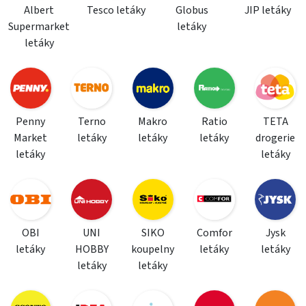
Albert
Tesco letáky
Globus
JIP letáky
Supermarket
letáky
letáky
Penny
Terno
Makro
Ratio
TETA
Market
letáky
letáky
letáky
drogerie
letáky
letáky
OBI
UNI
SIKO
Comfor
Jysk
letáky
HOBBY
koupelny
letáky
letáky
letáky
letáky