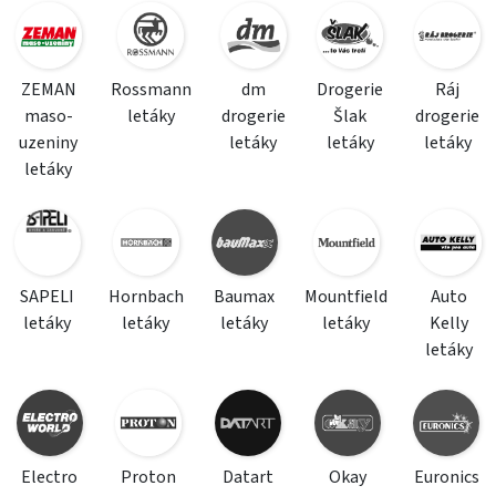
ZEMAN
Rossmann
dm
Drogerie
Ráj
maso-
letáky
drogerie
Šlak
drogerie
uzeniny
letáky
letáky
letáky
letáky
SAPELI
Hornbach
Baumax
Mountfield
Auto
letáky
letáky
letáky
letáky
Kelly
letáky
Electro
Proton
Datart
Okay
Euronics