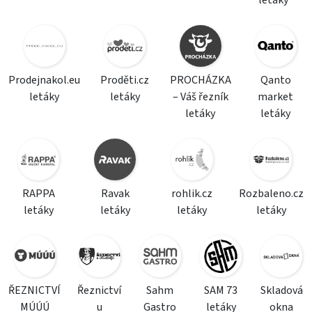
letáky
Prodejnakol.eu
Proděti.cz
PROCHÁZKA
Qanto
letáky
letáky
– Váš řezník
market
letáky
letáky
RAPPA
Ravak
rohlik.cz
Rozbaleno.cz
letáky
letáky
letáky
letáky
ŘEZNICTVÍ
Řeznictví
Sahm
SAM 73
Skladová
MÚÚÚ
u
Gastro
letáky
okna