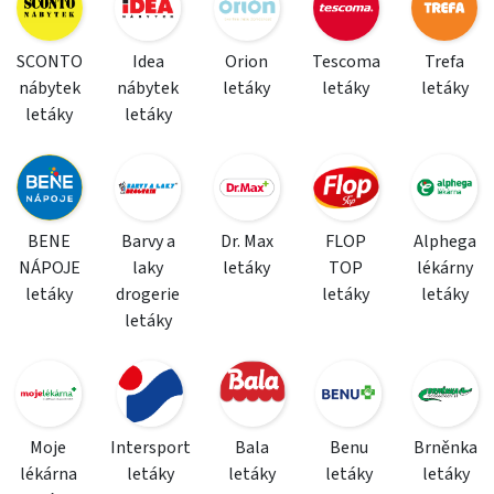
SCONTO
Idea
Orion
Tescoma
Trefa
nábytek
nábytek
letáky
letáky
letáky
letáky
letáky
BENE
Barvy a
Dr. Max
FLOP
Alphega
NÁPOJE
laky
letáky
TOP
lékárny
letáky
drogerie
letáky
letáky
letáky
Moje
Intersport
Bala
Benu
Brněnka
lékárna
letáky
letáky
letáky
letáky