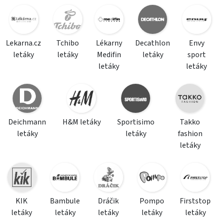
Lekarna.cz
Tchibo
Lékarny
Decathlon
Envy
letáky
letáky
Medifin
letáky
sport
letáky
letáky
Deichmann
H&M letáky
Sportisimo
Takko
letáky
letáky
fashion
letáky
KIK
Bambule
Dráčik
Pompo
Firststop
letáky
letáky
letáky
letáky
letáky