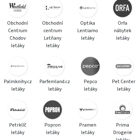
Obchodní
Obchodní
Optika
Orfa
Centrum
centrum
Lentiamo
nábytek
Chodov
Letňany
letáky
letáky
letáky
letáky
Palmknihy.cz
Parfemland.cz
Pepco
Pet Center
letáky
letáky
letáky
letáky
Petrklíč
Popron
Pramen
Prima
letáky
letáky
letáky
Drogerie