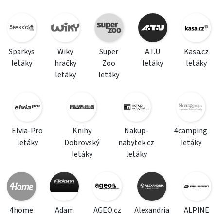
Sparkys
Wiky
Super
A.T.U
Kasa.cz
letáky
hračky
Zoo
letáky
letáky
letáky
letáky
Elvia-Pro
Knihy
Nakup-
4camping
letáky
Dobrovský
nabytek.cz
letáky
letáky
letáky
4home
Adam
AGEO.cz
Alexandria
ALPINE