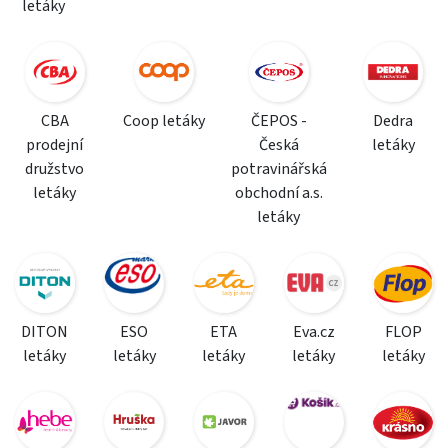
letáky
CBA
Coop letáky
ČEPOS -
Dedra
prodejní
Česká
letáky
družstvo
potravinářská
letáky
obchodní a.s.
letáky
DITON
ESO
ETA
Eva.cz
FLOP
letáky
letáky
letáky
letáky
letáky