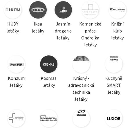
HUDY
Ikea
Jasmín
Kamenické
Knižní
letáky
letáky
drogerie
práce
klub
letáky
Ondrejka
letáky
letáky
Konzum
Kosmas
Krásný -
Kuchyně
letáky
letáky
zdravotnická
SMART
technika
letáky
letáky