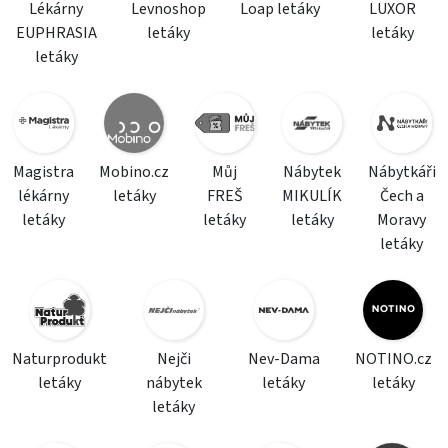
Lékárny
Levnoshop
Loap letáky
LUXOR
EUPHRASIA
letáky
letáky
letáky
Magistra
Mobino.cz
Můj
Nábytek
Nábytkáři
lékárny
letáky
FREŠ
MIKULÍK
Čech a
letáky
letáky
letáky
Moravy
letáky
Naturprodukt
Nejči
Nev-Dama
NOTINO.cz
letáky
nábytek
letáky
letáky
letáky