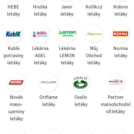
HEBE
Hruška
Javor
Košík.cz
Krásno
letáky
letáky
letáky
letáky
letáky
Kubík
Lékárna
Lékárna
Můj
Norma
potraviny
AGEL
LEMON
Obchod
letáky
letáky
letáky
letáky
letáky
Novák
Oriflame
Oxalis
Partner
maso-
letáky
letáky
maloobchodní
uzeniny
síť letáky
letáky