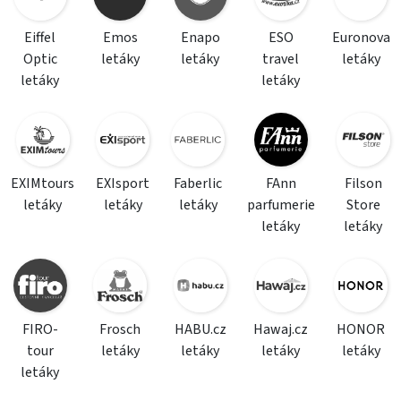
Eiffel
Emos
Enapo
ESO
Euronova
Optic
letáky
letáky
travel
letáky
letáky
letáky
EXIMtours
EXIsport
Faberlic
FAnn
Filson
letáky
letáky
letáky
parfumerie
Store
letáky
letáky
FIRO-
Frosch
HABU.cz
Hawaj.cz
HONOR
tour
letáky
letáky
letáky
letáky
letáky