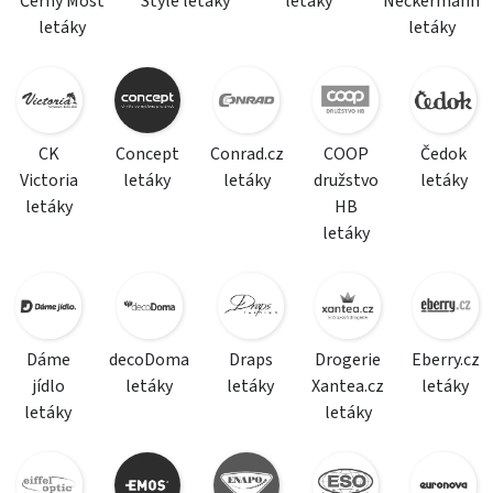
Černý Most
Style letáky
letáky
Neckermann
letáky
letáky
CK
Concept
Conrad.cz
COOP
Čedok
Victoria
letáky
letáky
družstvo
letáky
letáky
HB
letáky
Dáme
decoDoma
Draps
Drogerie
Eberry.cz
jídlo
letáky
letáky
Xantea.cz
letáky
letáky
letáky