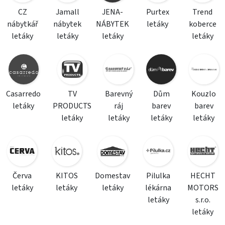
CZ
Jamall
JENA-
Purtex
Trend
nábytkář
nábytek
NÁBYTEK
letáky
koberce
letáky
letáky
letáky
letáky
Casarredo
TV
Barevný
Dům
Kouzlo
letáky
PRODUCTS
ráj
barev
barev
letáky
letáky
letáky
letáky
Červa
KITOS
Domestav
Pilulka
HECHT
letáky
letáky
letáky
lékárna
MOTORS
letáky
s.r.o.
letáky