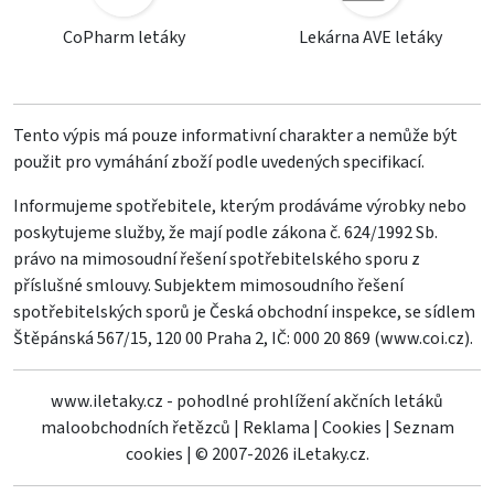
CoPharm letáky
Lekárna AVE letáky
Tento výpis má pouze informativní charakter a nemůže být
použit pro vymáhání zboží podle uvedených specifikací.
Informujeme spotřebitele, kterým prodáváme výrobky nebo
poskytujeme služby, že mají podle zákona č. 624/1992 Sb.
právo na mimosoudní řešení spotřebitelského sporu z
příslušné smlouvy. Subjektem mimosoudního řešení
spotřebitelských sporů je Česká obchodní inspekce, se sídlem
Štěpánská 567/15, 120 00 Praha 2, IČ: 000 20 869 (
www.coi.cz
).
www.iletaky.cz - pohodlné prohlížení akčních letáků
maloobchodních řetězců
|
Reklama
|
Cookies
|
Seznam
cookies
|
© 2007-2026 iLetaky.cz.