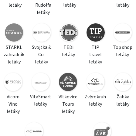
letáky
Rudolfa
letáky
letáky
letáky
STARKL
Svojtka &
TEDi
TIP
Top shop
zahradník
Co.
letáky
travel
letáky
letáky
letáky
letáky
Vicom
VitaSmart
Vítkovice
Zvěrokruh
Žabka
Víno
letáky
Tours
letáky
letáky
letáky
letáky