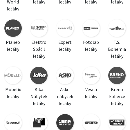
World
letáky
letáky
letáky
letáky
letáky
Planeo
Elektro
Expert
Fotolab
T.S.
letáky
Spáčil
letáky
letáky
Bohemia
letáky
letáky
Mobelix
Kika
Asko
Vesna
Breno
letáky
Nábytek
nábytek
letáky
koberce
letáky
letáky
letáky