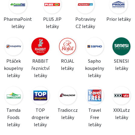
PharmaPoint
PLUS JIP
Potraviny
Prior letáky
letáky
letáky
CZ letáky
Ptáček
RABBIT
ROJAL
Sapho
SENESI
koupelny
řeznictví
letáky
koupelny
letáky
letáky
letáky
letáky
Tamda
TOP
Tradior.cz
Travel
XXXLutz
Foods
drogerie
letáky
Free
letáky
letáky
letáky
letáky