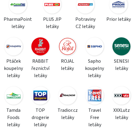
PharmaPoint
PLUS JIP
Potraviny
Prior letáky
letáky
letáky
CZ letáky
Ptáček
RABBIT
ROJAL
Sapho
SENESI
koupelny
řeznictví
letáky
koupelny
letáky
letáky
letáky
letáky
Tamda
TOP
Tradior.cz
Travel
XXXLutz
Foods
drogerie
letáky
Free
letáky
letáky
letáky
letáky