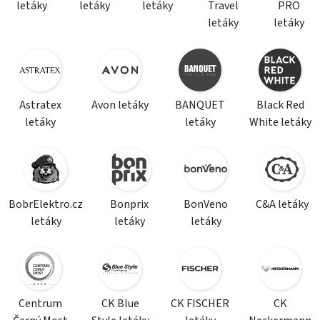
letáky
letáky
letáky
Travel
PRO
letáky
letáky
Astratex
Avon letáky
BANQUET
Black Red
letáky
letáky
White letáky
BobrElektro.cz
Bonprix
BonVeno
C&A letáky
letáky
letáky
letáky
Centrum
CK Blue
CK FISCHER
CK