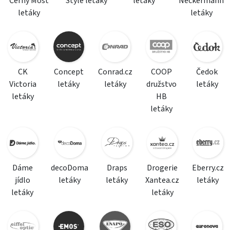
Černý Most
Style letáky
letáky
Neckermann
letáky
letáky
CK
Concept
Conrad.cz
COOP
Čedok
Victoria
letáky
letáky
družstvo
letáky
letáky
HB
letáky
Dáme
decoDoma
Draps
Drogerie
Eberry.cz
jídlo
letáky
letáky
Xantea.cz
letáky
letáky
letáky