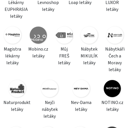
Lékárny
Levnoshop
Loap letáky
LUXOR
EUPHRASIA
letáky
letáky
letáky
Magistra
Mobino.cz
Můj
Nábytek
Nábytkáři
lékárny
letáky
FREŠ
MIKULÍK
Čech a
letáky
letáky
letáky
Moravy
letáky
Naturprodukt
Nejči
Nev-Dama
NOTINO.cz
letáky
nábytek
letáky
letáky
letáky