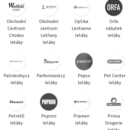
Obchodní
Obchodní
Optika
Orfa
Centrum
centrum
Lentiamo
nábytek
Chodov
Letňany
letáky
letáky
letáky
letáky
Palmknihy.cz
Parfemland.cz
Pepco
Pet Center
letáky
letáky
letáky
letáky
Petrklíč
Popron
Pramen
Prima
letáky
letáky
letáky
Drogerie