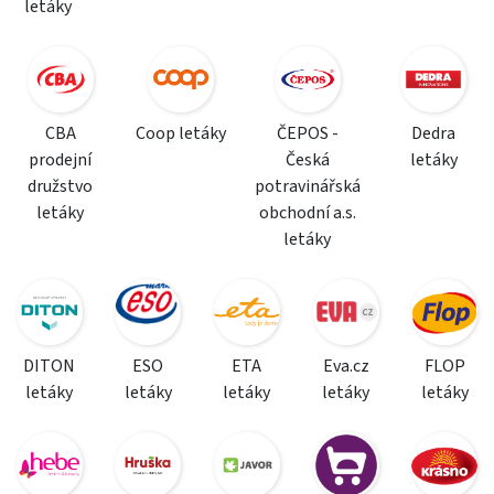
letáky
CBA
Coop letáky
ČEPOS -
Dedra
prodejní
Česká
letáky
družstvo
potravinářská
letáky
obchodní a.s.
letáky
DITON
ESO
ETA
Eva.cz
FLOP
letáky
letáky
letáky
letáky
letáky