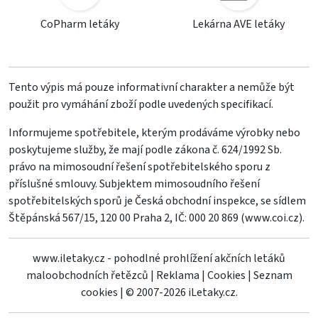
CoPharm letáky
Lekárna AVE letáky
Tento výpis má pouze informativní charakter a nemůže být
použit pro vymáhání zboží podle uvedených specifikací.
Informujeme spotřebitele, kterým prodáváme výrobky nebo
poskytujeme služby, že mají podle zákona č. 624/1992 Sb.
právo na mimosoudní řešení spotřebitelského sporu z
příslušné smlouvy. Subjektem mimosoudního řešení
spotřebitelských sporů je Česká obchodní inspekce, se sídlem
Štěpánská 567/15, 120 00 Praha 2, IČ: 000 20 869 (
www.coi.cz
).
www.iletaky.cz - pohodlné prohlížení akčních letáků
maloobchodních řetězců
|
Reklama
|
Cookies
|
Seznam
cookies
|
© 2007-2026 iLetaky.cz.