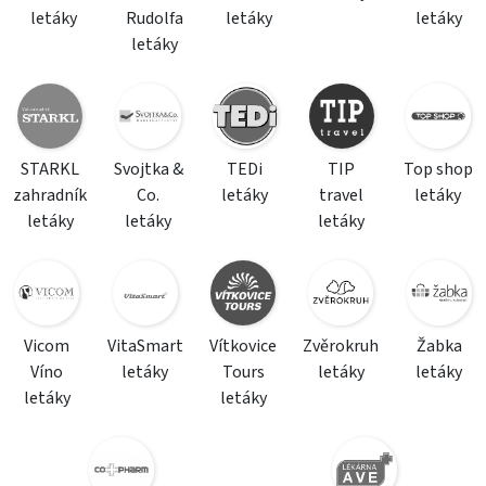
letáky
Rudolfa
letáky
letáky
letáky
STARKL
Svojtka &
TEDi
TIP
Top shop
zahradník
Co.
letáky
travel
letáky
letáky
letáky
letáky
Vicom
VitaSmart
Vítkovice
Zvěrokruh
Žabka
Víno
letáky
Tours
letáky
letáky
letáky
letáky