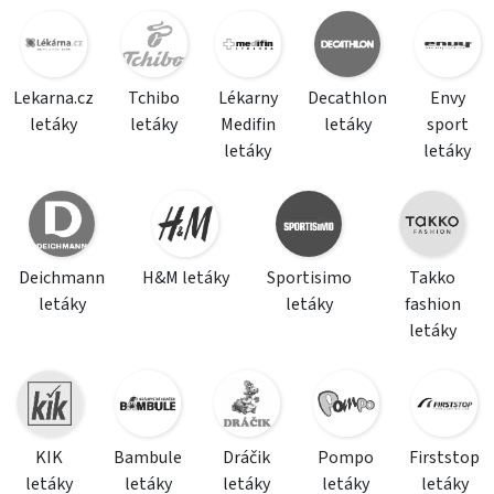
Lekarna.cz
Tchibo
Lékarny
Decathlon
Envy
letáky
letáky
Medifin
letáky
sport
letáky
letáky
Deichmann
H&M letáky
Sportisimo
Takko
letáky
letáky
fashion
letáky
KIK
Bambule
Dráčik
Pompo
Firststop
letáky
letáky
letáky
letáky
letáky