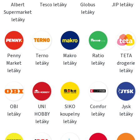
Albert
Tesco letáky
Globus
JIP letáky
Supermarket
letáky
letáky
Penny
Terno
Makro
Ratio
TETA
Market
letáky
letáky
letáky
drogerie
letáky
letáky
OBI
UNI
SIKO
Comfor
Jysk
letáky
HOBBY
koupelny
letáky
letáky
letáky
letáky