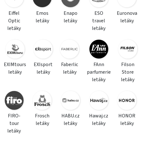
Eiffel
Emos
Enapo
ESO
Euronova
Optic
letáky
letáky
travel
letáky
letáky
letáky
EXIMtours
EXIsport
Faberlic
FAnn
Filson
letáky
letáky
letáky
parfumerie
Store
letáky
letáky
FIRO-
Frosch
HABU.cz
Hawaj.cz
HONOR
tour
letáky
letáky
letáky
letáky
letáky