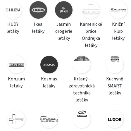
HUDY
Ikea
Jasmín
Kamenické
Knižní
letáky
letáky
drogerie
práce
klub
letáky
Ondrejka
letáky
letáky
Konzum
Kosmas
Krásný -
Kuchyně
letáky
letáky
zdravotnická
SMART
technika
letáky
letáky