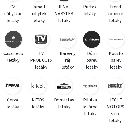
CZ
Jamall
JENA-
Purtex
Trend
nábytkář
nábytek
NÁBYTEK
letáky
koberce
letáky
letáky
letáky
letáky
Casarredo
TV
Barevný
Dům
Kouzlo
letáky
PRODUCTS
ráj
barev
barev
letáky
letáky
letáky
letáky
Červa
KITOS
Domestav
Pilulka
HECHT
letáky
letáky
letáky
lékárna
MOTORS
letáky
s.r.o.
letáky