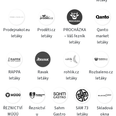
letáky
Prodejnakol.eu
Proděti.cz
PROCHÁZKA
Qanto
letáky
letáky
– Váš řezník
market
letáky
letáky
RAPPA
Ravak
rohlik.cz
Rozbaleno.cz
letáky
letáky
letáky
letáky
ŘEZNICTVÍ
Řeznictví
Sahm
SAM 73
Skladová
MÚÚÚ
u
Gastro
letáky
okna