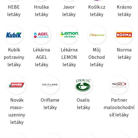
HEBE
Hruška
Javor
Košík.cz
Krásno
letáky
letáky
letáky
letáky
letáky
Kubík
Lékárna
Lékárna
Můj
Norma
potraviny
AGEL
LEMON
Obchod
letáky
letáky
letáky
letáky
letáky
Novák
Oriflame
Oxalis
Partner
maso-
letáky
letáky
maloobchodní
uzeniny
síť letáky
letáky