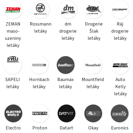
ZEMAN
Rossmann
dm
Drogerie
Ráj
maso-
letáky
drogerie
Šlak
drogerie
uzeniny
letáky
letáky
letáky
letáky
SAPELI
Hornbach
Baumax
Mountfield
Auto
letáky
letáky
letáky
letáky
Kelly
letáky
Electro
Proton
Datart
Okay
Euronics