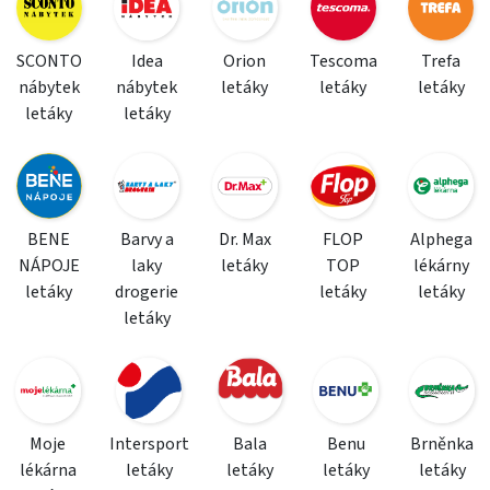
SCONTO
Idea
Orion
Tescoma
Trefa
nábytek
nábytek
letáky
letáky
letáky
letáky
letáky
BENE
Barvy a
Dr. Max
FLOP
Alphega
NÁPOJE
laky
letáky
TOP
lékárny
letáky
drogerie
letáky
letáky
letáky
Moje
Intersport
Bala
Benu
Brněnka
lékárna
letáky
letáky
letáky
letáky