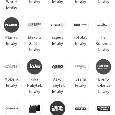
World
letáky
letáky
letáky
letáky
letáky
Planeo
Elektro
Expert
Fotolab
T.S.
letáky
Spáčil
letáky
letáky
Bohemia
letáky
letáky
Mobelix
Kika
Asko
Vesna
Breno
letáky
Nábytek
nábytek
letáky
koberce
letáky
letáky
letáky