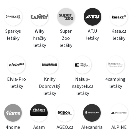
Sparkys
Wiky
Super
A.T.U
Kasa.cz
letáky
hračky
Zoo
letáky
letáky
letáky
letáky
Elvia-Pro
Knihy
Nakup-
4camping
letáky
Dobrovský
nabytek.cz
letáky
letáky
letáky
4home
Adam
AGEO.cz
Alexandria
ALPINE