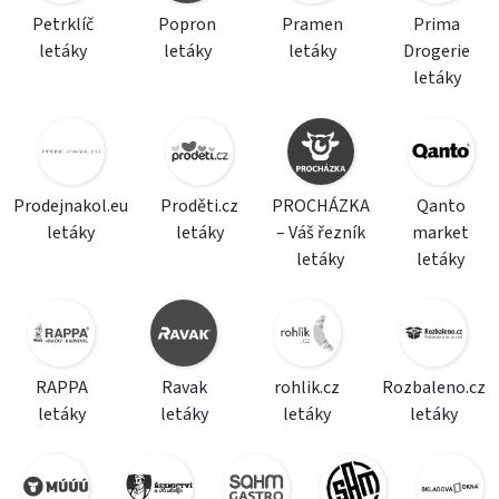
Petrklíč
Popron
Pramen
Prima
letáky
letáky
letáky
Drogerie
letáky
Prodejnakol.eu
Proděti.cz
PROCHÁZKA
Qanto
letáky
letáky
– Váš řezník
market
letáky
letáky
RAPPA
Ravak
rohlik.cz
Rozbaleno.cz
letáky
letáky
letáky
letáky