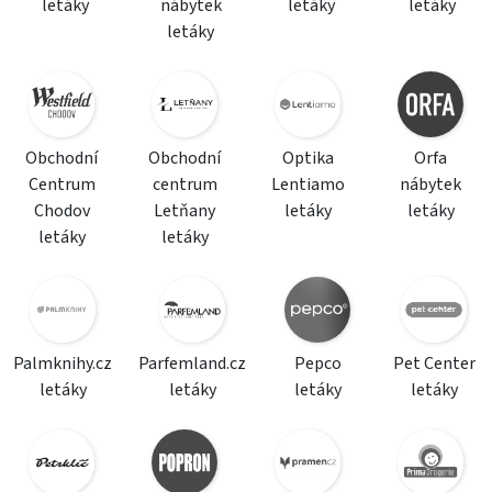
letáky
nábytek
letáky
letáky
letáky
Obchodní
Obchodní
Optika
Orfa
Centrum
centrum
Lentiamo
nábytek
Chodov
Letňany
letáky
letáky
letáky
letáky
Palmknihy.cz
Parfemland.cz
Pepco
Pet Center
letáky
letáky
letáky
letáky