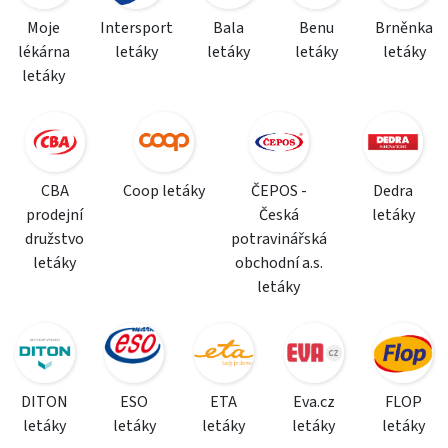
Moje
Intersport
Bala
Benu
Brněnka
lékárna
letáky
letáky
letáky
letáky
letáky
CBA
Coop letáky
ČEPOS -
Dedra
prodejní
Česká
letáky
družstvo
potravinářská
letáky
obchodní a.s.
letáky
DITON
ESO
ETA
Eva.cz
FLOP
letáky
letáky
letáky
letáky
letáky