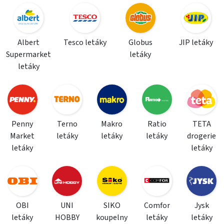
Albert
Tesco letáky
Globus
JIP letáky
Supermarket
letáky
letáky
Penny
Terno
Makro
Ratio
TETA
Market
letáky
letáky
letáky
drogerie
letáky
letáky
OBI
UNI
SIKO
Comfor
Jysk
letáky
HOBBY
koupelny
letáky
letáky