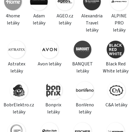
4home
Adam
AGEO.cz
Alexandria
ALPINE
letáky
letáky
letáky
Travel
PRO
letáky
letáky
Astratex
Avon letáky
BANQUET
Black Red
letáky
letáky
White letáky
BobrElektro.cz
Bonprix
BonVeno
C&A letáky
letáky
letáky
letáky