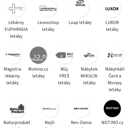
Lékárny
Levnoshop
Loap letáky
LUXOR
EUPHRASIA
letáky
letáky
letáky
Magistra
Mobino.cz
Můj
Nábytek
Nábytkáři
lékárny
letáky
FREŠ
MIKULÍK
Čech a
letáky
letáky
letáky
Moravy
letáky
Naturprodukt
Nejči
Nev-Dama
NOTINO.cz