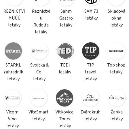
ŘEZNICTVÍ
Řeznictví
Sahm
SAM 73
Skladová
MÚÚÚ
u
Gastro
letáky
okna
letáky
Rudolfa
letáky
letáky
letáky
STARKL
Svojtka &
TEDi
TIP
Top shop
zahradník
Co.
letáky
travel
letáky
letáky
letáky
letáky
Vicom
VitaSmart
Vítkovice
Zvěrokruh
Žabka
Víno
letáky
Tours
letáky
letáky
letáky
letáky