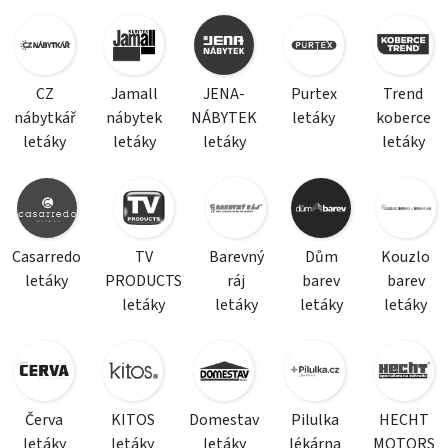
CZ
Jamall
JENA-
Purtex
Trend
nábytkář
nábytek
NÁBYTEK
letáky
koberce
letáky
letáky
letáky
letáky
Casarredo
TV
Barevný
Dům
Kouzlo
letáky
PRODUCTS
ráj
barev
barev
letáky
letáky
letáky
letáky
Červa
KITOS
Domestav
Pilulka
HECHT
letáky
letáky
letáky
lékárna
MOTORS