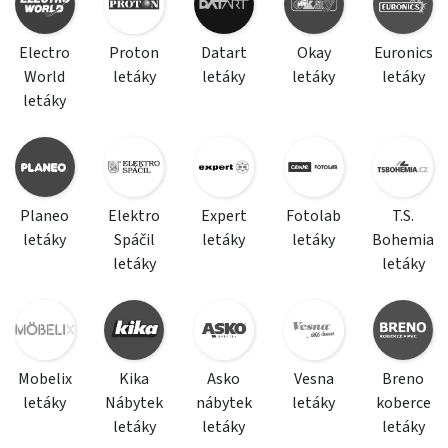
Electro
Proton
Datart
Okay
Euronics
World
letáky
letáky
letáky
letáky
letáky
Planeo
Elektro
Expert
Fotolab
T.S.
letáky
Spáčil
letáky
letáky
Bohemia
letáky
letáky
Mobelix
Kika
Asko
Vesna
Breno
letáky
Nábytek
nábytek
letáky
koberce
letáky
letáky
letáky