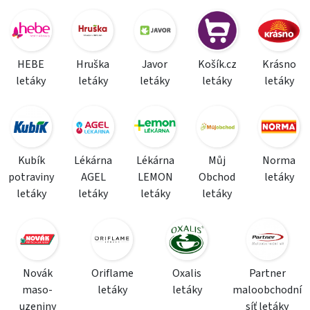
HEBE
Hruška
Javor
Košík.cz
Krásno
letáky
letáky
letáky
letáky
letáky
Kubík
Lékárna
Lékárna
Můj
Norma
potraviny
AGEL
LEMON
Obchod
letáky
letáky
letáky
letáky
letáky
Novák
Oriflame
Oxalis
Partner
maso-
letáky
letáky
maloobchodní
uzeniny
síť letáky