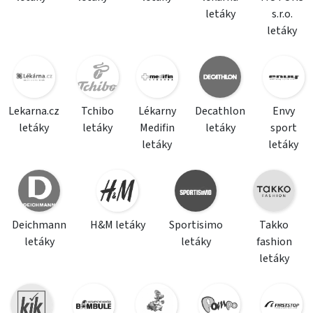
letáky
s.r.o.
letáky
Lekarna.cz
Tchibo
Lékarny
Decathlon
Envy
letáky
letáky
Medifin
letáky
sport
letáky
letáky
Deichmann
H&M letáky
Sportisimo
Takko
letáky
letáky
fashion
letáky