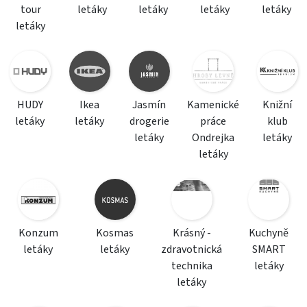
tour
letáky
letáky
letáky
letáky
letáky
HUDY
Ikea
Jasmín
Kamenické
Knižní
letáky
letáky
drogerie
práce
klub
letáky
Ondrejka
letáky
letáky
Konzum
Kosmas
Krásný -
Kuchyně
letáky
letáky
zdravotnická
SMART
technika
letáky
letáky