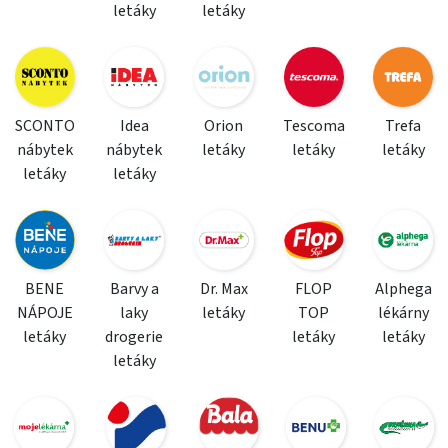
letáky
letáky
SCONTO
Idea
Orion
Tescoma
Trefa
nábytek
nábytek
letáky
letáky
letáky
letáky
letáky
BENE
Barvy a
Dr. Max
FLOP
Alphega
NÁPOJE
laky
letáky
TOP
lékárny
letáky
drogerie
letáky
letáky
letáky