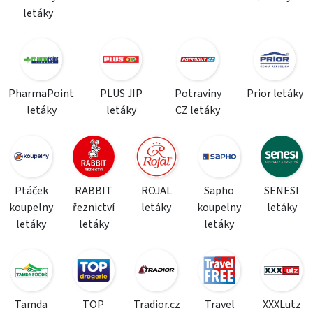
letáky
PharmaPoint
PLUS JIP
Potraviny
Prior letáky
letáky
letáky
CZ letáky
Ptáček
RABBIT
ROJAL
Sapho
SENESI
koupelny
řeznictví
letáky
koupelny
letáky
letáky
letáky
letáky
Tamda
TOP
Tradior.cz
Travel
XXXLutz