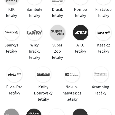
KIK
Bambule
Dráčik
Pompo
Firststop
letáky
letáky
letáky
letáky
letáky
Sparkys
Wiky
Super
A.T.U
Kasa.cz
letáky
hračky
Zoo
letáky
letáky
letáky
letáky
Elvia-Pro
Knihy
Nakup-
4camping
letáky
Dobrovský
nabytek.cz
letáky
letáky
letáky