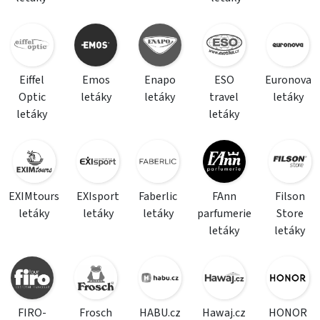
Eiffel
Emos
Enapo
ESO
Euronova
Optic
letáky
letáky
travel
letáky
letáky
letáky
EXIMtours
EXIsport
Faberlic
FAnn
Filson
letáky
letáky
letáky
parfumerie
Store
letáky
letáky
FIRO-
Frosch
HABU.cz
Hawaj.cz
HONOR