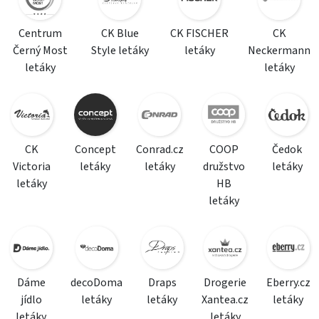
Centrum
CK Blue
CK FISCHER
CK
Černý Most
Style letáky
letáky
Neckermann
letáky
letáky
CK
Concept
Conrad.cz
COOP
Čedok
Victoria
letáky
letáky
družstvo
letáky
letáky
HB
letáky
Dáme
decoDoma
Draps
Drogerie
Eberry.cz
jídlo
letáky
letáky
Xantea.cz
letáky
letáky
letáky