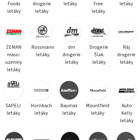
Foods
drogerie
letáky
Free
letáky
letáky
letáky
letáky
ZEMAN
Rossmann
dm
Drogerie
Ráj
maso-
letáky
drogerie
Šlak
drogerie
uzeniny
letáky
letáky
letáky
letáky
SAPELI
Hornbach
Baumax
Mountfield
Auto
letáky
letáky
letáky
letáky
Kelly
letáky