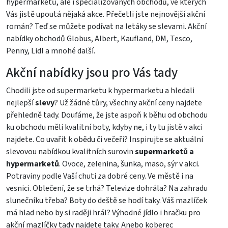
hypermarketů, ale i specializovaných obchodů, ve kterých
Vás jistě upoutá nějaká akce. Přečetli jste nejnovější akční
román? Teď se můžete podívat na letáky se slevami. Akční
nabídky obchodů Globus, Albert, Kaufland, DM, Tesco,
Penny, Lidl a mnohé další.
Akční nabídky jsou pro Vás tady
Chodili jste od supermarketu k hypermarketu a hledali
nejlepší
slevy
? Už žádné tůry, všechny akční ceny najdete
přehledně tady. Doufáme, že jste aspoň k běhu od obchodu
ku obchodu měli kvalitní boty, kdyby ne, i ty tu jistě v akci
najdete. Co uvařit k obědu či večeři? Inspirujte se aktuální
slevovou nabídkou kvalitních surovin
supermarketů a
hypermarketů
. Ovoce, zelenina, šunka, maso, sýr v akci.
Potraviny podle Vaší chuti za dobré ceny. Ve městě i na
vesnici. Oblečení, že se trhá? Televize dohrála? Na zahradu
slunečníku třeba? Boty do deště se hodí taky. Váš mazlíček
má hlad nebo by si raději hrál? Výhodné jídlo i hračku pro
akční mazlíčky tady najdete taky. Anebo koberec