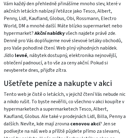
Vám každý den přehledně přinášíme mnoho slev, které v
akčních letácích nabízejí řetězce jako Tesco, Albert,
Penny, Lidl, Kaufland, Globus, Obi, Rossmann, Electro
World, DM a mnohé další. Máte blízko supermarket nebo
hypermarket?
Akční nabídky
všech najdete právě zde.
Denně pro Vás doplňujeme nové slevové letáky obchodů,
pro Vaše pohodlné čtení. Web plný výhodných nabídek.
Jídlo
levné
, nábytek dostupný, elektronika nejnovější,
oblečení padnoucí, a to vše za ceny akční. Pokud si
nevyberete dnes, přijďte zítra.
Ušetřete peníze a nakupte v akci
Tento web je čistě o letácích, v jejichž čtení Vás nebude nic
a nikdo rušit. To byste nevěřili, co všechno v akci koupíte v
hypermarketech a supermarketech Tesco, Albert,
Kaufland, Globus. Ale také v prodejnách Lidl, Billa, Penny a
dalších. Nevíte, kde mají zrovna
cenovou akci
? Jen se
podívejte na náš web a příště půjdete přímo za slevami,