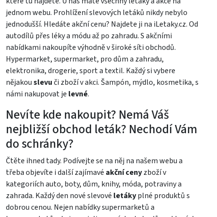
které tu najdete. U nás máte všechny letáky a akce na
jednom webu. Prohlížení slevových letáků nikdy nebylo
jednodušší. Hledáte akční cenu? Najdete ji na iLetaky.cz. Od
autodílů přes léky a módu až po zahradu. S akčními
nabídkami nakoupíte výhodně v široké síti obchodů.
Hypermarket, supermarket, pro dům a zahradu,
elektronika, drogerie, sport a textil. Každý si vybere
nějakou
slevu
či zboží v akci. Šampón, mýdlo, kosmetika, s
námi nakupovat je
levné
.
Nevíte kde nakoupit? Nemá Váš
nejbližší obchod leták? Nechodí Vám
do schránky?
Čtěte ihned tady. Podívejte se na něj na našem webu a
třeba objevíte i další zajímavé
akční ceny
zboží v
kategoriích auto, boty, dům, knihy, móda, potraviny a
zahrada. Každý den nové slevové
letáky
plné produktů s
dobrou cenou. Nejen nabídky supermarketů a