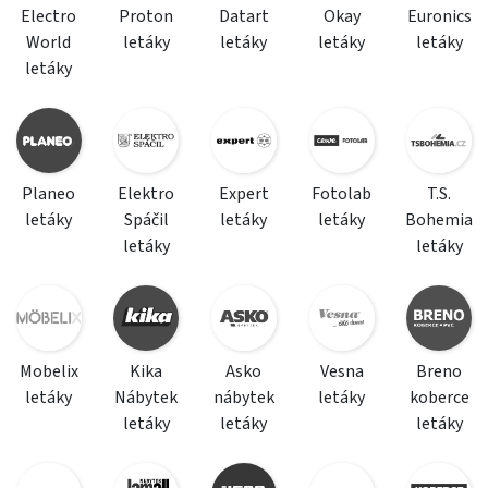
Electro
Proton
Datart
Okay
Euronics
World
letáky
letáky
letáky
letáky
letáky
Planeo
Elektro
Expert
Fotolab
T.S.
letáky
Spáčil
letáky
letáky
Bohemia
letáky
letáky
Mobelix
Kika
Asko
Vesna
Breno
letáky
Nábytek
nábytek
letáky
koberce
letáky
letáky
letáky