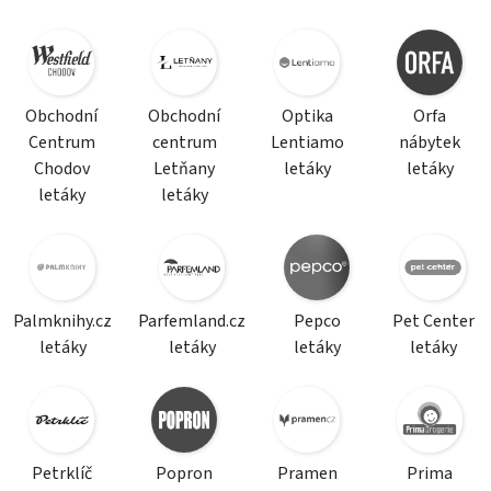
Obchodní
Obchodní
Optika
Orfa
Centrum
centrum
Lentiamo
nábytek
Chodov
Letňany
letáky
letáky
letáky
letáky
Palmknihy.cz
Parfemland.cz
Pepco
Pet Center
letáky
letáky
letáky
letáky
Petrklíč
Popron
Pramen
Prima