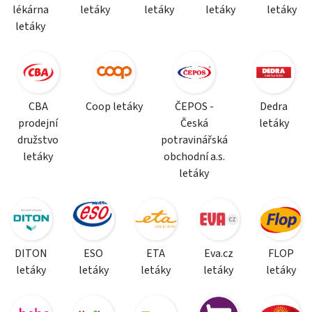
lékárna
letáky
letáky
letáky
letáky
letáky
CBA
Coop letáky
ČEPOS -
Dedra
prodejní
Česká
letáky
družstvo
potravinářská
letáky
obchodní a.s.
letáky
DITON
ESO
ETA
Eva.cz
FLOP
letáky
letáky
letáky
letáky
letáky