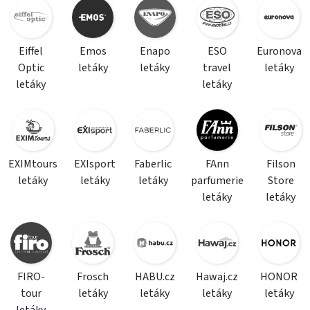
Eiffel
Emos
Enapo
ESO
Euronova
Optic
letáky
letáky
travel
letáky
letáky
letáky
EXIMtours
EXIsport
Faberlic
FAnn
Filson
letáky
letáky
letáky
parfumerie
Store
letáky
letáky
FIRO-
Frosch
HABU.cz
Hawaj.cz
HONOR
tour
letáky
letáky
letáky
letáky