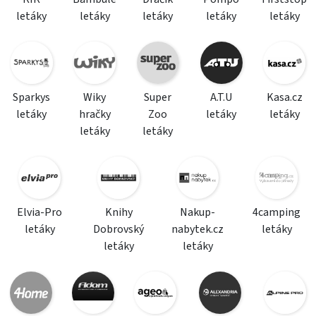
letáky
letáky
letáky
letáky
letáky
Sparkys
Wiky
Super
A.T.U
Kasa.cz
letáky
hračky
Zoo
letáky
letáky
letáky
letáky
Elvia-Pro
Knihy
Nakup-
4camping
letáky
Dobrovský
nabytek.cz
letáky
letáky
letáky