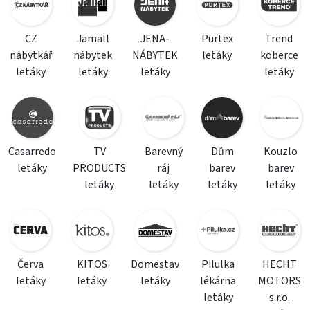
CZ
Jamall
JENA-
Purtex
Trend
nábytkář
nábytek
NÁBYTEK
letáky
koberce
letáky
letáky
letáky
letáky
Casarredo
TV
Barevný
Dům
Kouzlo
letáky
PRODUCTS
ráj
barev
barev
letáky
letáky
letáky
letáky
Červa
KITOS
Domestav
Pilulka
HECHT
letáky
letáky
letáky
lékárna
MOTORS
letáky
s.r.o.