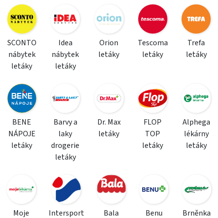
SCONTO
Idea
Orion
Tescoma
Trefa
nábytek
nábytek
letáky
letáky
letáky
letáky
letáky
BENE
Barvy a
Dr. Max
FLOP
Alphega
NÁPOJE
laky
letáky
TOP
lékárny
letáky
drogerie
letáky
letáky
letáky
Moje
Intersport
Bala
Benu
Brněnka