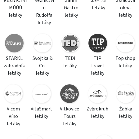
ŘEZNICTVÍ
Řeznictví
Sahm
SAM 73
Skladová
MÚÚÚ
u
Gastro
letáky
okna
letáky
Rudolfa
letáky
letáky
letáky
STARKL
Svojtka &
TEDi
TIP
Top shop
zahradník
Co.
letáky
travel
letáky
letáky
letáky
letáky
Vicom
VitaSmart
Vítkovice
Zvěrokruh
Žabka
Víno
letáky
Tours
letáky
letáky
letáky
letáky