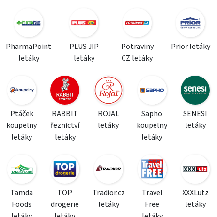
PharmaPoint
PLUS JIP
Potraviny
Prior letáky
letáky
letáky
CZ letáky
Ptáček
RABBIT
ROJAL
Sapho
SENESI
koupelny
řeznictví
letáky
koupelny
letáky
letáky
letáky
letáky
Tamda
TOP
Tradior.cz
Travel
XXXLutz
Foods
drogerie
letáky
Free
letáky
letáky
letáky
letáky