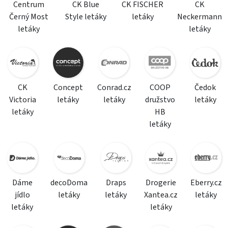
Centrum
CK Blue
CK FISCHER
CK
Černý Most
Style letáky
letáky
Neckermann
letáky
letáky
CK
Concept
Conrad.cz
COOP
Čedok
Victoria
letáky
letáky
družstvo
letáky
letáky
HB
letáky
Dáme
decoDoma
Draps
Drogerie
Eberry.cz
jídlo
letáky
letáky
Xantea.cz
letáky
letáky
letáky