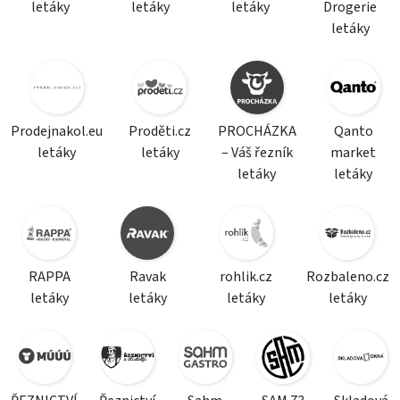
letáky
letáky
letáky
Drogerie
letáky
Prodejnakol.eu
Proděti.cz
PROCHÁZKA
Qanto
letáky
letáky
– Váš řezník
market
letáky
letáky
RAPPA
Ravak
rohlik.cz
Rozbaleno.cz
letáky
letáky
letáky
letáky