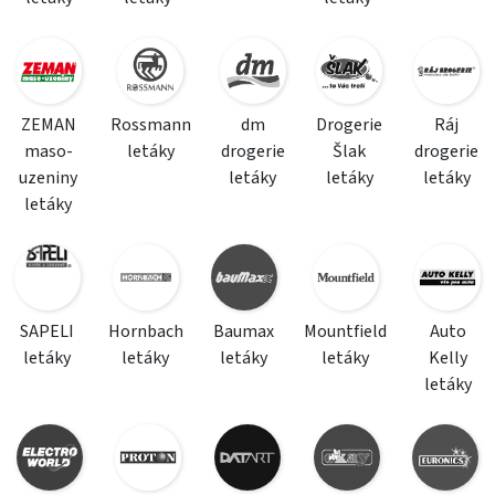
ZEMAN
Rossmann
dm
Drogerie
Ráj
maso-
letáky
drogerie
Šlak
drogerie
uzeniny
letáky
letáky
letáky
letáky
SAPELI
Hornbach
Baumax
Mountfield
Auto
letáky
letáky
letáky
letáky
Kelly
letáky