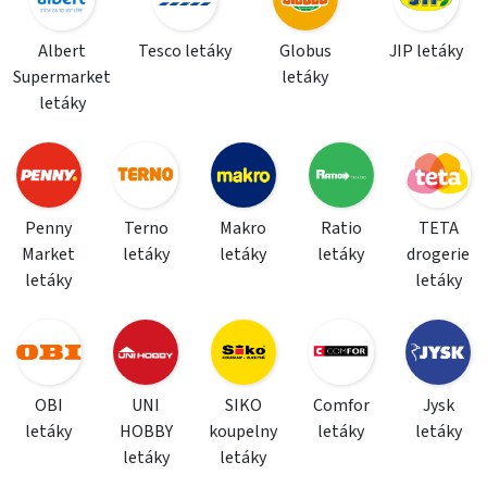
Albert
Tesco letáky
Globus
JIP letáky
Supermarket
letáky
letáky
Penny
Terno
Makro
Ratio
TETA
Market
letáky
letáky
letáky
drogerie
letáky
letáky
OBI
UNI
SIKO
Comfor
Jysk
letáky
HOBBY
koupelny
letáky
letáky
letáky
letáky