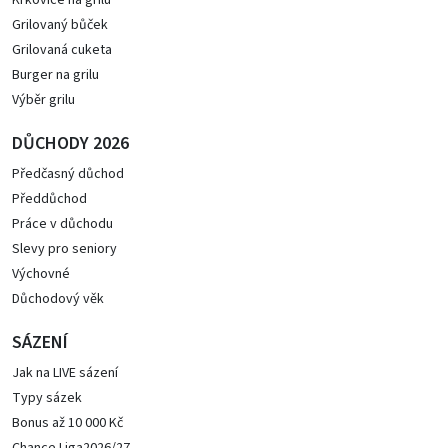
Krkovice na grilu
Grilovaný bůček
Grilovaná cuketa
Burger na grilu
Výběr grilu
DŮCHODY 2026
Předčasný důchod
Předdůchod
Práce v důchodu
Slevy pro seniory
Výchovné
Důchodový věk
SÁZENÍ
Jak na LIVE sázení
Typy sázek
Bonus až 10 000 Kč