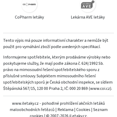
CoPharm letáky
Lekárna AVE letáky
Tento výpis má pouze informativní charakter a nemůže být
použit pro vymáhání zboží podle uvedených specifikací.
Informujeme spotřebitele, kterým prodáváme výrobky nebo
poskytujeme služby, že mají podle zákona č. 624/1992 Sb.
právo na mimosoudní řešení spotřebitelského sporu z
příslušné smlouvy. Subjektem mimosoudního řešení
spotřebitelských sporů je Česká obchodní inspekce, se sídlem
Štěpánská 567/15, 120 00 Praha 2, IČ: 000 20 869 (
www.coi.cz
).
www.iletaky.cz - pohodlné prohlížení akčních letáků
maloobchodních řetězců
|
Reklama
|
Cookies
|
Seznam
cookies
|
© 2007-2026 iLetaky.cz.