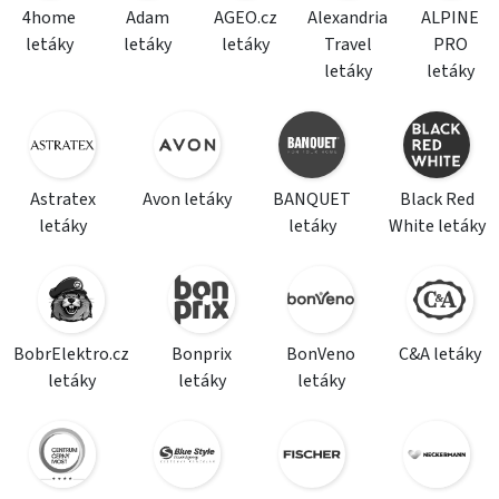
4home
Adam
AGEO.cz
Alexandria
ALPINE
letáky
letáky
letáky
Travel
PRO
letáky
letáky
Astratex
Avon letáky
BANQUET
Black Red
letáky
letáky
White letáky
BobrElektro.cz
Bonprix
BonVeno
C&A letáky
letáky
letáky
letáky