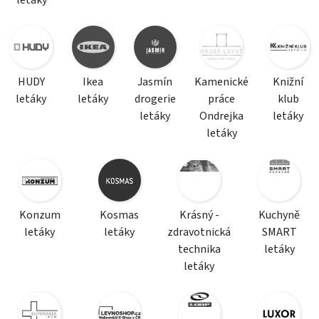
letáky
HUDY
Ikea
Jasmín
Kamenické
Knižní
letáky
letáky
drogerie
práce
klub
letáky
Ondrejka
letáky
letáky
Konzum
Kosmas
Krásný -
Kuchyně
letáky
letáky
zdravotnická
SMART
technika
letáky
letáky