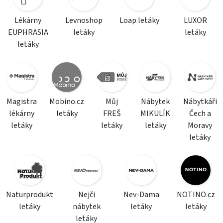
Lékárny
Levnoshop
Loap letáky
LUXOR
EUPHRASIA
letáky
letáky
letáky
Magistra
Mobino.cz
Můj
Nábytek
Nábytkáři
lékárny
letáky
FREŠ
MIKULÍK
Čech a
letáky
letáky
letáky
Moravy
letáky
Naturprodukt
Nejči
Nev-Dama
NOTINO.cz
letáky
nábytek
letáky
letáky
letáky