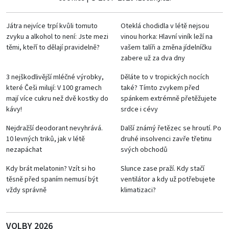
Játra nejvíce trpí kvůli tomuto
Oteklá chodidla v létě nejsou
zvyku a alkohol to není: Jste mezi
vinou horka: Hlavní viník leží na
těmi, kteří to dělají pravidelně?
vašem talíři a změna jídelníčku
zabere už za dva dny
3 nejškodlivější mléčné výrobky,
Děláte to v tropických nocích
které Češi milují: V 100 gramech
také? Tímto zvykem před
mají více cukru než dvě kostky do
spánkem extrémně přetěžujete
kávy!
srdce i cévy
Nejdražší deodorant nevyhrává.
Další známý řetězec se hroutí. Po
10 levných triků, jak v létě
druhé insolvenci zavře třetinu
nezapáchat
svých obchodů
Kdy brát melatonin? Vzít si ho
Slunce zase praží. Kdy stačí
těsně před spaním nemusí být
ventilátor a kdy už potřebujete
vždy správně
klimatizaci?
VOLBY 2026