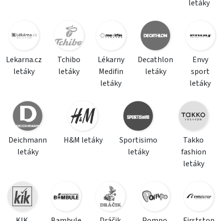
letáky
Lekarna.cz
Tchibo
Lékarny
Decathlon
Envy
letáky
letáky
Medifin
letáky
sport
letáky
letáky
Deichmann
H&M letáky
Sportisimo
Takko
letáky
letáky
fashion
letáky
KIK
Bambule
Dráčik
Pompo
Firststop