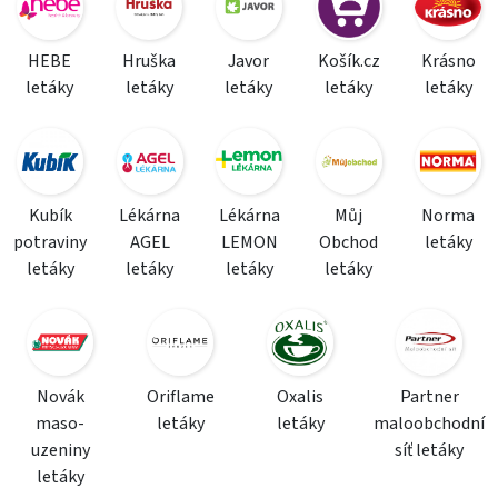
HEBE
Hruška
Javor
Košík.cz
Krásno
letáky
letáky
letáky
letáky
letáky
Kubík
Lékárna
Lékárna
Můj
Norma
potraviny
AGEL
LEMON
Obchod
letáky
letáky
letáky
letáky
letáky
Novák
Oriflame
Oxalis
Partner
maso-
letáky
letáky
maloobchodní
uzeniny
síť letáky
letáky