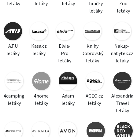
letáky
letáky
letáky
hračky
Zoo
letáky
letáky
A.T.U
Kasa.cz
Elvia-
Knihy
Nakup-
letáky
letáky
Pro
Dobrovský
nabytek.cz
letáky
letáky
letáky
4camping
4home
Adam
AGEO.cz
Alexandria
letáky
letáky
letáky
letáky
Travel
letáky