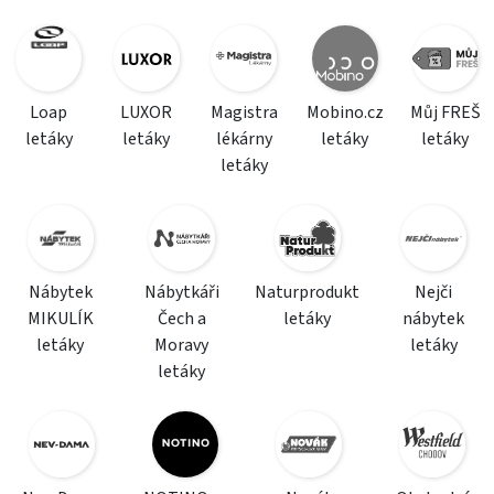
Loap
LUXOR
Magistra
Mobino.cz
Můj FREŠ
letáky
letáky
lékárny
letáky
letáky
letáky
Nábytek
Nábytkáři
Naturprodukt
Nejči
MIKULÍK
Čech a
letáky
nábytek
letáky
Moravy
letáky
letáky