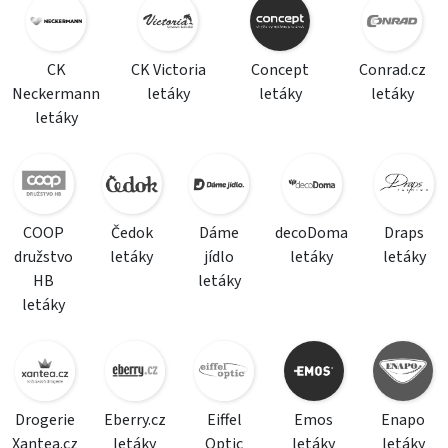
CK
CK Victoria
Concept
Conrad.cz
Neckermann
letáky
letáky
letáky
letáky
COOP
Čedok
Dáme
decoDoma
Draps
družstvo
letáky
jídlo
letáky
letáky
HB
letáky
letáky
Drogerie
Eberry.cz
Eiffel
Emos
Enapo
Xantea.cz
letáky
Optic
letáky
letáky