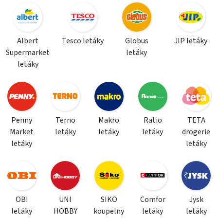
Albert
Tesco letáky
Globus
JIP letáky
Supermarket
letáky
letáky
Penny
Terno
Makro
Ratio
TETA
Market
letáky
letáky
letáky
drogerie
letáky
letáky
OBI
UNI
SIKO
Comfor
Jysk
letáky
HOBBY
koupelny
letáky
letáky