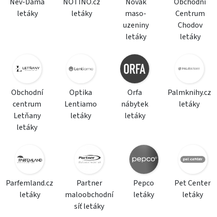
Nev-Dama
NOTINO.cz
Novák
Obchodní
letáky
letáky
maso-
Centrum
uzeniny
Chodov
letáky
letáky
Obchodní
Optika
Orfa
Palmknihy.cz
centrum
Lentiamo
nábytek
letáky
Letňany
letáky
letáky
letáky
Parfemland.cz
Partner
Pepco
Pet Center
letáky
maloobchodní
letáky
letáky
síť letáky