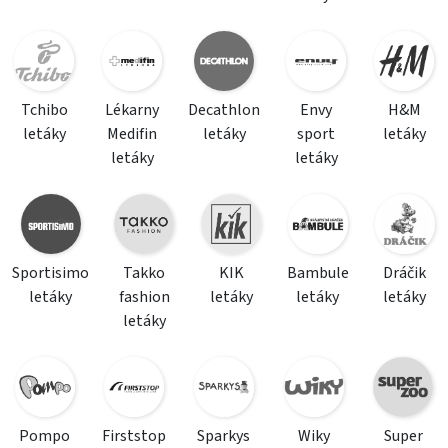
Tchibo
Lékarny
Decathlon
Envy
H&M
letáky
Medifin
letáky
sport
letáky
letáky
letáky
Sportisimo
Takko
KIK
Bambule
Dráčik
letáky
fashion
letáky
letáky
letáky
letáky
Pompo
Firststop
Sparkys
Wiky
Super