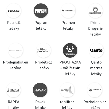
Petrklíč
Popron
Pramen
Prima
letáky
letáky
letáky
Drogerie
letáky
Prodejnakol.eu
Proděti.cz
PROCHÁZKA
Qanto
letáky
letáky
– Váš řezník
market
letáky
letáky
RAPPA
Ravak
rohlik.cz
Rozbaleno.cz
letáky
letáky
letáky
letáky