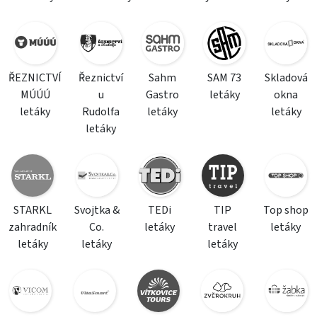
ŘEZNICTVÍ
Řeznictví
Sahm
SAM 73
Skladová
MÚÚÚ
u
Gastro
letáky
okna
letáky
Rudolfa
letáky
letáky
letáky
STARKL
Svojtka &
TEDi
TIP
Top shop
zahradník
Co.
letáky
travel
letáky
letáky
letáky
letáky