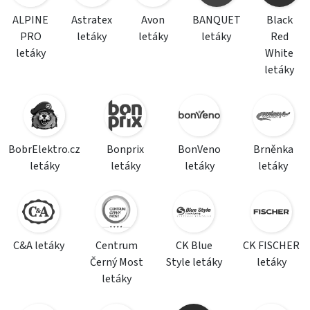
ALPINE
Astratex
Avon
BANQUET
Black
PRO
letáky
letáky
letáky
Red
letáky
White
letáky
BobrElektro.cz
Bonprix
BonVeno
Brněnka
letáky
letáky
letáky
letáky
C&A letáky
Centrum
CK Blue
CK FISCHER
Černý Most
Style letáky
letáky
letáky