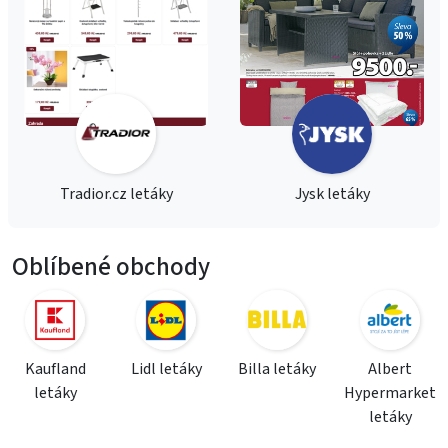
Tradior.cz letáky
Jysk letáky
Oblíbené obchody
Kaufland
Lidl letáky
Billa letáky
Albert
letáky
Hypermarket
letáky