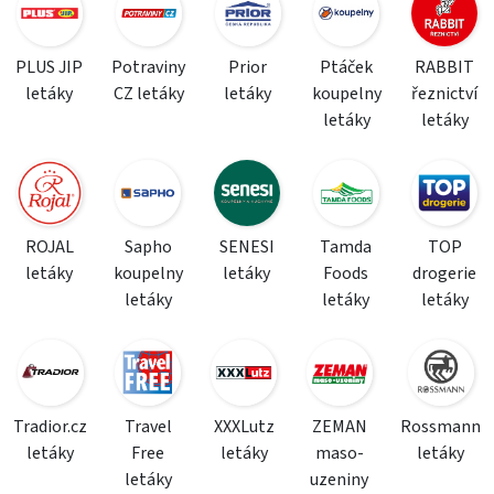
PLUS JIP
Potraviny
Prior
Ptáček
RABBIT
letáky
CZ letáky
letáky
koupelny
řeznictví
letáky
letáky
ROJAL
Sapho
SENESI
Tamda
TOP
letáky
koupelny
letáky
Foods
drogerie
letáky
letáky
letáky
Tradior.cz
Travel
XXXLutz
ZEMAN
Rossmann
letáky
Free
letáky
maso-
letáky
letáky
uzeniny