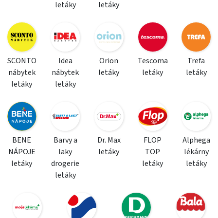
letáky
letáky
SCONTO
Idea
Orion
Tescoma
Trefa
nábytek
nábytek
letáky
letáky
letáky
letáky
letáky
BENE
Barvy a
Dr. Max
FLOP
Alphega
NÁPOJE
laky
letáky
TOP
lékárny
letáky
drogerie
letáky
letáky
letáky