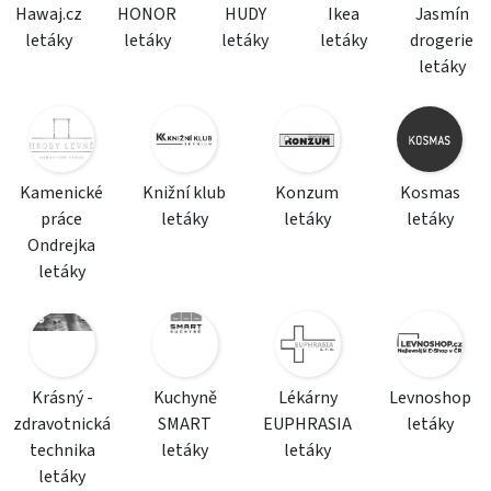
Hawaj.cz
HONOR
HUDY
Ikea
Jasmín
letáky
letáky
letáky
letáky
drogerie
letáky
Kamenické
Knižní klub
Konzum
Kosmas
práce
letáky
letáky
letáky
Ondrejka
letáky
Krásný -
Kuchyně
Lékárny
Levnoshop
zdravotnická
SMART
EUPHRASIA
letáky
technika
letáky
letáky
letáky