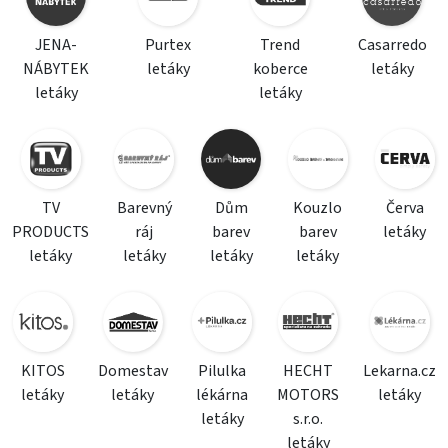
JENA-
Purtex
Trend
Casarredo
NÁBYTEK
letáky
koberce
letáky
letáky
letáky
TV
Barevný
Dům
Kouzlo
Červa
PRODUCTS
ráj
barev
barev
letáky
letáky
letáky
letáky
letáky
KITOS
Domestav
Pilulka
HECHT
Lekarna.cz
letáky
letáky
lékárna
MOTORS
letáky
letáky
s.r.o.
letáky