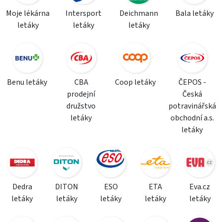
Moje lékárna
Intersport
Deichmann
Bala letáky
letáky
letáky
letáky
Benu letáky
CBA
Coop letáky
ČEPOS -
prodejní
Česká
družstvo
potravinářská
letáky
obchodní a.s.
letáky
Dedra
DITON
ESO
ETA
Eva.cz
letáky
letáky
letáky
letáky
letáky