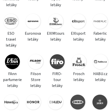
letáky
letáky
ESO
Euronova
EXIMtours
EXIsport
Faberlic
travel
letáky
letáky
letáky
letáky
letáky
FAnn
Filson
FIRO-
Frosch
HABU.cz
parfumerie
Store
tour
letáky
letáky
letáky
letáky
letáky