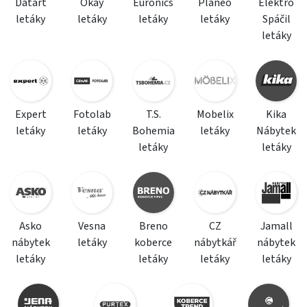
Datart
Okay
Euronics
Planeo
Elektro
letáky
letáky
letáky
letáky
Spáčil
letáky
Expert
Fotolab
T.S.
Mobelix
Kika
letáky
letáky
Bohemia
letáky
Nábytek
letáky
letáky
Asko
Vesna
Breno
CZ
Jamall
nábytek
letáky
koberce
nábytkář
nábytek
letáky
letáky
letáky
letáky