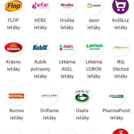
FLOP
HEBE
Hruška
Javor
Košík.cz
letáky
letáky
letáky
letáky
letáky
Krásno
Kubík
Lékárna
Lékárna
Můj
letáky
potraviny
AGEL
LEMON
Obchod
letáky
letáky
letáky
letáky
Norma
Oriflame
Oxalis
PharmaPoint
letáky
letáky
letáky
letáky