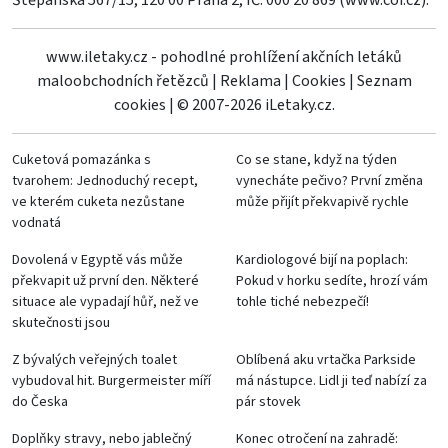
Štěpánská 567/15, 120 00 Praha 2, IČ: 000 20 869 (
www.coi.cz
).
www.iletaky.cz - pohodlné prohlížení akčních letáků
maloobchodních řetězců
|
Reklama
|
Cookies
|
Seznam
cookies
|
© 2007-2026 iLetaky.cz.
Cuketová pomazánka s
Co se stane, když na týden
tvarohem: Jednoduchý recept,
vynecháte pečivo? První změna
ve kterém cuketa nezůstane
může přijít překvapivě rychle
vodnatá
Dovolená v Egyptě vás může
Kardiologové bijí na poplach:
překvapit už první den. Některé
Pokud v horku sedíte, hrozí vám
situace ale vypadají hůř, než ve
tohle tiché nebezpečí!
skutečnosti jsou
Z bývalých veřejných toalet
Oblíbená aku vrtačka Parkside
vybudoval hit. Burgermeister míří
má nástupce. Lidl ji teď nabízí za
do Česka
pár stovek
Doplňky stravy, nebo jablečný
Konec otročení na zahradě: