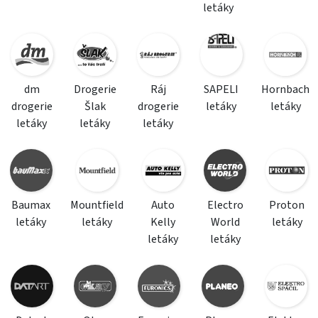
letáky
dm
Drogerie
Ráj
SAPELI
Hornbach
drogerie
Šlak
drogerie
letáky
letáky
letáky
letáky
letáky
Baumax
Mountfield
Auto
Electro
Proton
letáky
letáky
Kelly
World
letáky
letáky
letáky