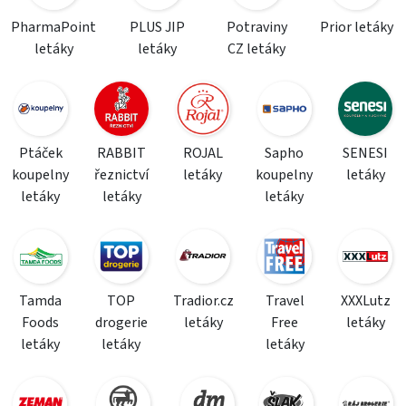
PharmaPoint
PLUS JIP
Potraviny
Prior letáky
letáky
letáky
CZ letáky
Ptáček
RABBIT
ROJAL
Sapho
SENESI
koupelny
řeznictví
letáky
koupelny
letáky
letáky
letáky
letáky
Tamda
TOP
Tradior.cz
Travel
XXXLutz
Foods
drogerie
letáky
Free
letáky
letáky
letáky
letáky