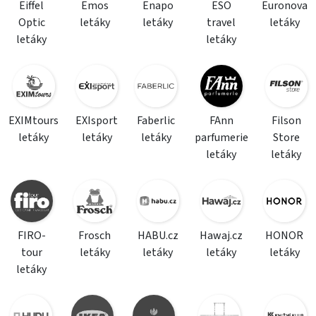
Eiffel
Emos
Enapo
ESO
Euronova
Optic
letáky
letáky
travel
letáky
letáky
letáky
EXIMtours
EXIsport
Faberlic
FAnn
Filson
letáky
letáky
letáky
parfumerie
Store
letáky
letáky
FIRO-
Frosch
HABU.cz
Hawaj.cz
HONOR
tour
letáky
letáky
letáky
letáky
letáky