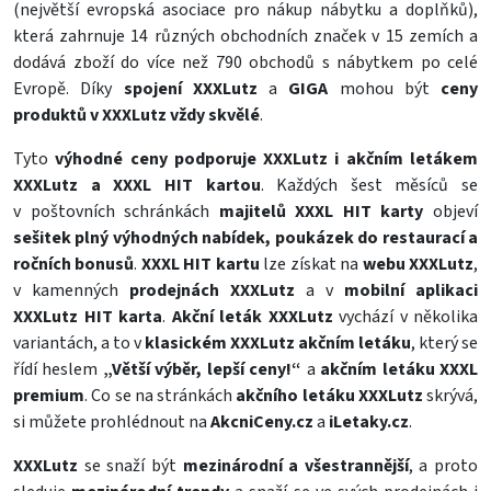
(největší evropská asociace pro nákup nábytku a doplňků),
která zahrnuje 14 různých obchodních značek v 15 zemích a
dodává zboží do více než 790 obchodů s nábytkem po celé
Evropě. Díky
spojení XXXLutz
a
GIGA
mohou být
ceny
produktů v XXXLutz vždy skvělé
.
Tyto
výhodné ceny podporuje XXXLutz i akčním letákem
XXXLutz
a XXXL HIT kartou
. Každých šest měsíců se
v poštovních schránkách
majitelů XXXL HIT karty
objeví
sešitek plný výhodných nabídek, poukázek do restaurací a
ročních bonusů
.
XXXL HIT kartu
lze získat na
webu XXXLutz
,
v kamenných
prodejnách XXXLutz
a v
mobilní aplikaci
XXXLutz HIT karta
.
Akční leták XXXLutz
vychází v několika
variantách, a to v
klasickém XXXLutz akčním letáku
, který se
řídí heslem
„Větší výběr, lepší ceny!“
a
akčním letáku XXXL
premium
. Co se na stránkách
akčního letáku XXXLutz
skrývá,
si můžete prohlédnout na
AkcniCeny.cz
a
iLetaky.cz
.
XXXLutz
se snaží být
mezinárodní a všestrannější
, a proto