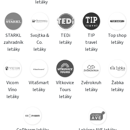
letáky
STARKL
Svojtka &
TEDi
TIP
Top shop
zahradník
Co.
letáky
travel
letáky
letáky
letáky
letáky
Vicom
VitaSmart
Vítkovice
Zvěrokruh
Žabka
Víno
letáky
Tours
letáky
letáky
letáky
letáky