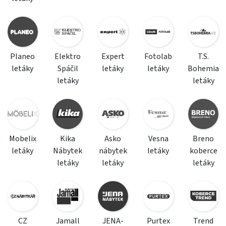
Planeo
Elektro
Expert
Fotolab
T.S.
letáky
Spáčil
letáky
letáky
Bohemia
letáky
letáky
Mobelix
Kika
Asko
Vesna
Breno
letáky
Nábytek
nábytek
letáky
koberce
letáky
letáky
letáky
CZ
Jamall
JENA-
Purtex
Trend