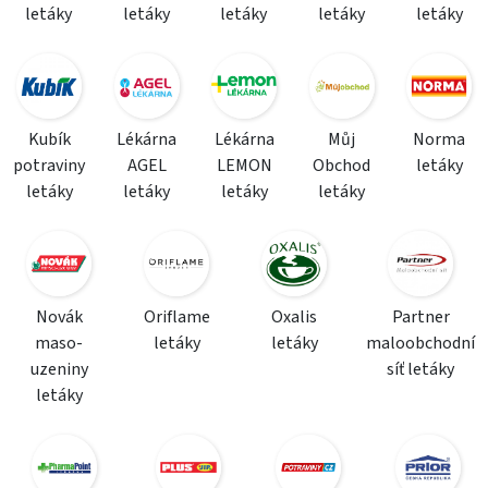
letáky
letáky
letáky
letáky
letáky
Kubík
Lékárna
Lékárna
Můj
Norma
potraviny
AGEL
LEMON
Obchod
letáky
letáky
letáky
letáky
letáky
Novák
Oriflame
Oxalis
Partner
maso-
letáky
letáky
maloobchodní
uzeniny
síť letáky
letáky