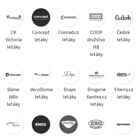
CK
Concept
Conrad.cz
COOP
Čedok
Victoria
letáky
letáky
družstvo
letáky
letáky
HB
letáky
Dáme
decoDoma
Draps
Drogerie
Eberry.cz
jídlo
letáky
letáky
Xantea.cz
letáky
letáky
letáky