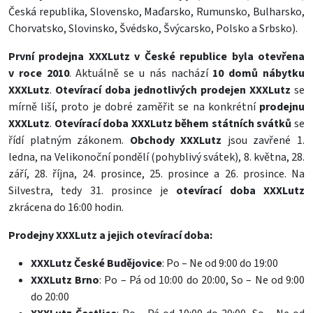
Česká republika, Slovensko, Maďarsko, Rumunsko, Bulharsko,
Chorvatsko, Slovinsko, Švédsko, Švýcarsko, Polsko a Srbsko).
První prodejna XXXLutz v České republice
byla otevřena
v roce 2010
. Aktuálně se u nás nachází
10 domů nábytku
XXXLutz
.
Otevírací doba jednotlivých prodejen XXXLutz
se
mírně liší, proto je dobré zaměřit se na konkrétní
prodejnu
XXXLutz
.
Otevírací doba XXXLutz během státních svátků
se
řídí platným zákonem.
Obchody XXXLutz
jsou zavřené 1.
ledna, na Velikonoční pondělí (pohyblivý svátek), 8. května, 28.
září, 28. října, 24. prosince, 25. prosince a 26. prosince. Na
Silvestra, tedy 31. prosince je
otevírací doba XXXLutz
zkrácena do 16:00 hodin.
Prodejny XXXLutz a jejich otevírací doba:
XXXLutz České Budějovice
: Po – Ne od 9:00 do 19:00
XXXLutz Brno
: Po – Pá od 10:00 do 20:00, So – Ne od 9:00
do 20:00