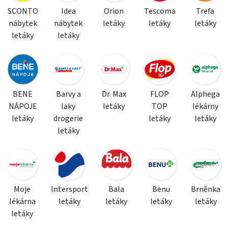
SCONTO
Idea
Orion
Tescoma
Trefa
nábytek
nábytek
letáky
letáky
letáky
letáky
letáky
BENE
Barvy a
Dr. Max
FLOP
Alphega
NÁPOJE
laky
letáky
TOP
lékárny
letáky
drogerie
letáky
letáky
letáky
Moje
Intersport
Bala
Benu
Brněnka
lékárna
letáky
letáky
letáky
letáky
letáky