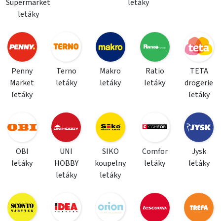
Supermarket
letáky
letáky
Penny
Terno
Makro
Ratio
TETA
Market
letáky
letáky
letáky
drogerie
letáky
letáky
OBI
UNI
SIKO
Comfor
Jysk
letáky
HOBBY
koupelny
letáky
letáky
letáky
letáky