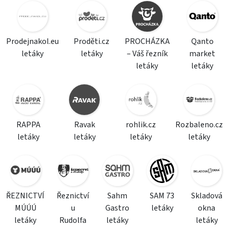
Prodejnakol.eu
Proděti.cz
PROCHÁZKA
Qanto
letáky
letáky
– Váš řezník
market
letáky
letáky
RAPPA
Ravak
rohlik.cz
Rozbaleno.cz
letáky
letáky
letáky
letáky
ŘEZNICTVÍ
Řeznictví
Sahm
SAM 73
Skladová
MÚÚÚ
u
Gastro
letáky
okna
letáky
Rudolfa
letáky
letáky