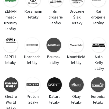
ZEMAN
Rossmann
dm
Drogerie
Ráj
maso-
letáky
drogerie
Šlak
drogerie
uzeniny
letáky
letáky
letáky
letáky
SAPELI
Hornbach
Baumax
Mountfield
Auto
letáky
letáky
letáky
letáky
Kelly
letáky
Electro
Proton
Datart
Okay
Euronics
World
letáky
letáky
letáky
letáky
letáky