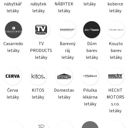
nábytkář
nábytek
NÁBYTEK
letáky
koberce
letáky
letáky
letáky
letáky
Casarredo
TV
Barevný
Dům
Kouzlo
letáky
PRODUCTS
ráj
barev
barev
letáky
letáky
letáky
letáky
Červa
KITOS
Domestav
Pilulka
HECHT
letáky
letáky
letáky
lékárna
MOTORS
letáky
s.r.o.
letáky