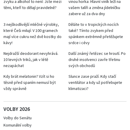
zvyku a alkohol to není: Jste mezi
vinou horka: Hlavní viník leží na
těmi, kteří to dělají pravidelně?
vašem talíři a změna jídelníčku
zabere už za dva dny
3 nejškodlivější mléčné výrobky,
Děláte to v tropických nocích
které Češi milují: V 100 gramech
také? Tímto zvykem před
mají více cukru než dvě kostky do
spánkem extrémně přetěžujete
kávy!
srdce i cévy
Nejdražší deodorant nevyhrává.
Další známý řetězec se hroutí. Po
10 levných triků, jak v létě
druhé insolvenci zavře třetinu
nezapáchat
svých obchodů
Kdy brát melatonin? Vzít si ho
Slunce zase praží. Kdy stačí
těsně před spaním nemusí být
ventilátor a kdy už potřebujete
vždy správně
klimatizaci?
VOLBY 2026
Volby do Senátu
Komunální volby