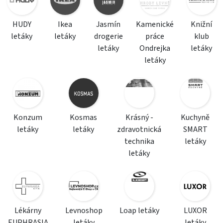
HUDY
Ikea
Jasmín
Kamenické
Knižní
letáky
letáky
drogerie
práce
klub
letáky
Ondrejka
letáky
letáky
Konzum
Kosmas
Krásný -
Kuchyně
letáky
letáky
zdravotnická
SMART
technika
letáky
letáky
Lékárny
Levnoshop
Loap letáky
LUXOR
EUPHRASIA
letáky
letáky