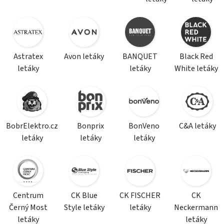
Astratex
Avon letáky
BANQUET
Black Red
letáky
letáky
White letáky
BobrElektro.cz
Bonprix
BonVeno
C&A letáky
letáky
letáky
letáky
Centrum
CK Blue
CK FISCHER
CK
Černý Most
Style letáky
letáky
Neckermann
letáky
letáky