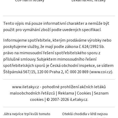
CoPharm letáky
Lekárna AVE letáky
Tento výpis má pouze informativní charakter a nemůže být
použit pro vymáhání zboží podle uvedených specifikací.
Informujeme spotřebitele, kterým prodáváme výrobky nebo
poskytujeme služby, že mají podle zákona č. 624/1992 Sb.
právo na mimosoudní řešení spotřebitelského sporu z
příslušné smlouvy. Subjektem mimosoudního řešení
spotřebitelských sporů je Česká obchodní inspekce, se sídlem
Štěpánská 567/15, 120 00 Praha 2, IČ: 000 20 869 (
www.coi.cz
).
www.iletaky.cz - pohodlné prohlížení akčních letáků
maloobchodních řetězců
|
Reklama
|
Cookies
|
Seznam
cookies
|
© 2007-2026 iLetaky.cz.
Játra nejvíce trpí kvůli tomuto
Oteklá chodidla v létě nejsou