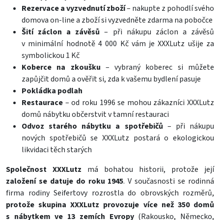
Rezervace a vyzvednutí zboží
– nakupte z pohodlí svého
domova on-line a zboží si vyzvedněte zdarma na pobočce
Šití záclon a závěsů
– při nákupu záclon a závěsů
v minimální hodnotě 4 000 Kč vám je XXXLutz ušije za
symbolickou 1 Kč
Koberce na zkoušku
– vybraný koberec si můžete
zapůjčit domů a ověřit si, zda k vašemu bydlení pasuje
Pokládka podlah
Restaurace
– od roku 1996 se mohou zákazníci XXXLutz
domů nábytku občerstvit v tamní restauraci
Odvoz starého nábytku a spotřebičů
– při nákupu
nových spotřebičů se XXXLutz postará o ekologickou
likvidaci těch starých
Společnost XXXLutz
má bohatou historii, protože její
založení se datuje do roku 1945
. V současnosti se rodinná
firma rodiny Seifertovy rozrostla do obrovských rozměrů,
protože skupina XXXLutz provozuje více než 350 domů
s nábytkem ve 13 zemích Evropy
(Rakousko, Německo,