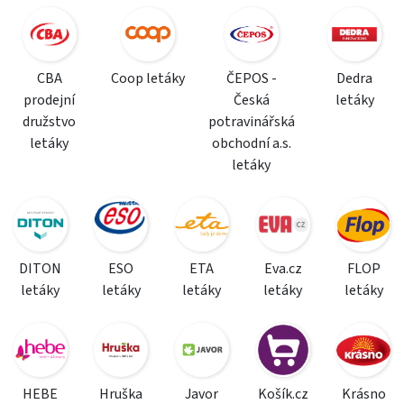
CBA
Coop letáky
ČEPOS -
Dedra
prodejní
Česká
letáky
družstvo
potravinářská
letáky
obchodní a.s.
letáky
DITON
ESO
ETA
Eva.cz
FLOP
letáky
letáky
letáky
letáky
letáky
HEBE
Hruška
Javor
Košík.cz
Krásno