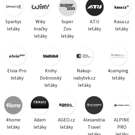
Sparkys
Wiky
Super
A.T.U
Kasa.cz
letáky
hračky
Zoo
letáky
letáky
letáky
letáky
Elvia-Pro
Knihy
Nakup-
4camping
letáky
Dobrovský
nabytek.cz
letáky
letáky
letáky
4home
Adam
AGEO.cz
Alexandria
ALPINE
letáky
letáky
letáky
Travel
PRO
letáky
letáky