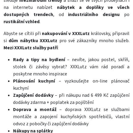
sleduje
mezinárodní trendy
a snaží se ve svých prodejnách i
na internetu nabízet
nábytek a doplňky ve všech
dostupných trendech
, od
industriálního designu
po
rustikální vzhled
.
Abyste se cítili při
nakupování v XXXLutz
královsky, připravil
si
dům nábytku XXXLutz
pro své zákazníky mnoho služeb.
Mezi XXXLutz služby patří
:
Rady a tipy na bydlení
– nevíte, jakou postel, skříň,
stolek či závěsy vybrat? XXXLutz vám rád poradí a
poskytne mnoho inspirace
Plánování kuchyní
– vyzkoušejte on-line plánovač
kuchyní
Zapůjčení dodávky
– při nákupu nad 6 499 Kč zapůjčení
dodávky zdarma + poplatek za pojištění
Doprava a montáž
– doprava XXXLutz se službami
montáže a zapojení kuchyňských spotřebičů, vlastní
odvoz z pobočky či zapůjčení dodávky
Nákupy na splátky