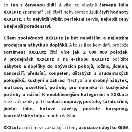
to
ten s červenou židlí
. A víte, co vlastně
červená židle
XXXLutz
znamená? Její čtyři nohy symbolizují
čtyři hodnoty
XXXLutz
, a to
největší výběr, perfektní servis, nejlepší ceny
a
nejlepší poradenství
.
Cílem společnosti XXXLutz je být největším a nejlepším
prodejcem nábytku a doplňků.
A to se jí celkem daří, protože
sortiment XXXLutz
čítá
více jak 2 000 000 položek
.
V prodejnách XXXLutz
a na
e-shopu XXXLutz
pořídíte
nábytek a doplňky
do obývacích pokojů, ložnic, jídelen,
kanceláří, předsíní, koupelen, dětských a studentských
pokojíčků, kuchyní a zahrad
. Nechybí ani
drobný nábytek,
matrace, osvětlení, potřeby pro miminka
či
kuchyňské
potřeby a náčiní
.
K neoblíbenějším kategoriím v XXXLutz
mezi zákazníky patří
sedací soupravy, postele, šatní skříně,
jídelní židle, hotové závěsy, postele boxspring,
kancelářské stoly
a mnoho dalšího.
XXXLutz
patří mezi zakládající členy
asociace nábytku GIGA