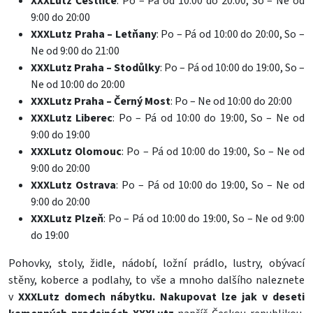
XXXLutz Čestlice
: Po – Pá od 10:00 do 20:00, So – Ne od
9:00 do 20:00
XXXLutz Praha – Letňany
: Po – Pá od 10:00 do 20:00, So –
Ne od 9:00 do 21:00
XXXLutz Praha – Stodůlky
: Po – Pá od 10:00 do 19:00, So –
Ne od 10:00 do 20:00
XXXLutz Praha – Černý Most
: Po – Ne od 10:00 do 20:00
XXXLutz Liberec
: Po – Pá od 10:00 do 19:00, So – Ne od
9:00 do 19:00
XXXLutz Olomouc
: Po – Pá od 10:00 do 19:00, So – Ne od
9:00 do 20:00
XXXLutz Ostrava
: Po – Pá od 10:00 do 19:00, So – Ne od
9:00 do 20:00
XXXLutz Plzeň
: Po – Pá od 10:00 do 19:00, So – Ne od 9:00
do 19:00
Pohovky
,
stoly
,
židle
,
nádobí
,
ložní prádlo
,
lustry
,
obývací
stěny
,
koberce
a
podlahy
, to vše a mnoho dalšího naleznete
v
XXXLutz domech nábytku. Nakupovat lze jak v deseti