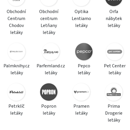
Obchodní
Obchodní
Optika
Orfa
Centrum
centrum
Lentiamo
nábytek
Chodov
Letňany
letáky
letáky
letáky
letáky
Palmknihy.cz
Parfemland.cz
Pepco
Pet Center
letáky
letáky
letáky
letáky
Petrklíč
Popron
Pramen
Prima
letáky
letáky
letáky
Drogerie
letáky