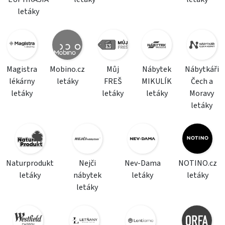
letáky
Magistra
Mobino.cz
Můj
Nábytek
Nábytkáři
lékárny
letáky
FREŠ
MIKULÍK
Čech a
letáky
letáky
letáky
Moravy
letáky
Naturprodukt
Nejči
Nev-Dama
NOTINO.cz
letáky
nábytek
letáky
letáky
letáky