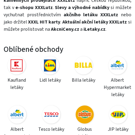
kamenných prodejnách XXXLutz
napříč Českou republikou,
tak v
e-shopu XXXLutz
.
Slevy a výhodné nabídky
si můžete
vychutnat prostřednictvím
akčního letáku XXXLutz
nebo
jako držitel
XXXL HIT karty
.
Aktuální akční letáky XXXLutz
si
můžete prolistovat na
AkcniCeny.cz
a
iLetaky.cz
.
Oblíbené obchody
Kaufland
Lidl letáky
Billa letáky
Albert
letáky
Hypermarket
letáky
Albert
Tesco letáky
Globus
JIP letáky