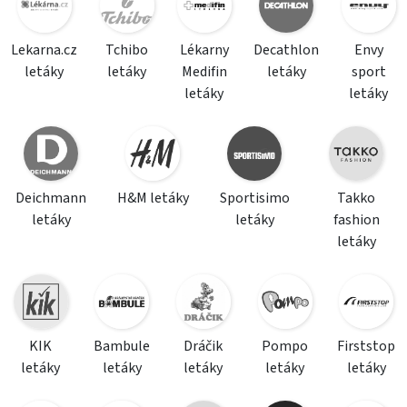
Lekarna.cz
Tchibo
Lékarny
Decathlon
Envy
letáky
letáky
Medifin
letáky
sport
letáky
letáky
Deichmann
H&M letáky
Sportisimo
Takko
letáky
letáky
fashion
letáky
KIK
Bambule
Dráčik
Pompo
Firststop
letáky
letáky
letáky
letáky
letáky