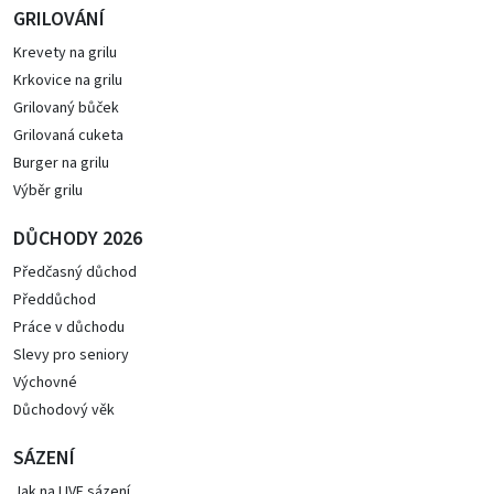
GRILOVÁNÍ
Krevety na grilu
Krkovice na grilu
Grilovaný bůček
Grilovaná cuketa
Burger na grilu
Výběr grilu
DŮCHODY 2026
Předčasný důchod
Předdůchod
Práce v důchodu
Slevy pro seniory
Výchovné
Důchodový věk
SÁZENÍ
Jak na LIVE sázení