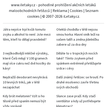
www.iletaky.cz - pohodlné prohlížení akčních letáků
maloobchodních řetězců
|
Reklama
|
Cookies
|
Seznam
cookies
|
© 2007-2026 iLetaky.cz.
Játra nejvíce trpí kvůli tomuto
Oteklá chodidla v létě nejsou
zvyku a alkohol to není: Jste mezi
vinou horka: Hlavní viník leží na
těmi, kteří to dělají pravidelně?
vašem talíři a změna jídelníčku
zabere už za dva dny
3 nejškodlivější mléčné výrobky,
Děláte to v tropických nocích
které Češi milují: V 100 gramech
také? Tímto zvykem před
mají více cukru než dvě kostky do
spánkem extrémně přetěžujete
kávy!
srdce i cévy
Nejdražší deodorant nevyhrává.
Další známý řetězec se hroutí. Po
10 levných triků, jak v létě
druhé insolvenci zavře třetinu
nezapáchat
svých obchodů
Kdy brát melatonin? Vzít si ho
Slunce zase praží. Kdy stačí
těsně před spaním nemusí být
ventilátor a kdy už potřebujete
vždy správně
klimatizaci?