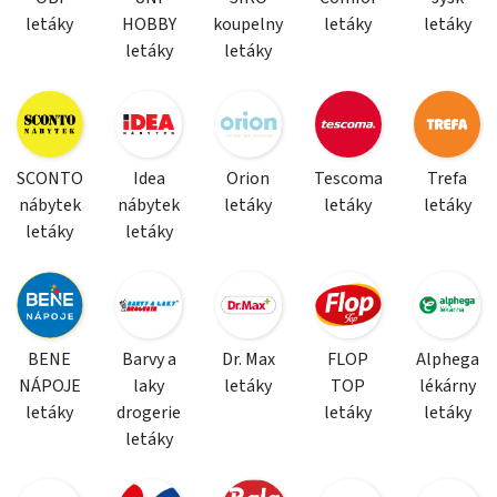
letáky
HOBBY
koupelny
letáky
letáky
letáky
letáky
SCONTO
Idea
Orion
Tescoma
Trefa
nábytek
nábytek
letáky
letáky
letáky
letáky
letáky
BENE
Barvy a
Dr. Max
FLOP
Alphega
NÁPOJE
laky
letáky
TOP
lékárny
letáky
drogerie
letáky
letáky
letáky