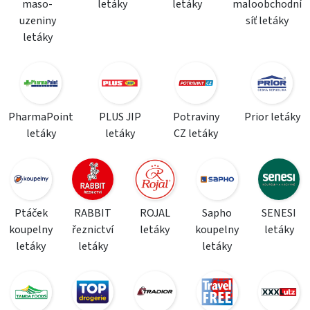
maso-
letáky
letáky
maloobchodní
uzeniny
síť letáky
letáky
PharmaPoint
PLUS JIP
Potraviny
Prior letáky
letáky
letáky
CZ letáky
Ptáček
RABBIT
ROJAL
Sapho
SENESI
koupelny
řeznictví
letáky
koupelny
letáky
letáky
letáky
letáky