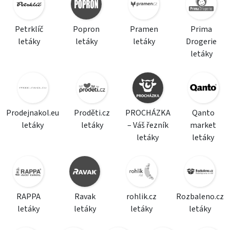
Petrklíč
Popron
Pramen
Prima
letáky
letáky
letáky
Drogerie
letáky
Prodejnakol.eu
Proděti.cz
PROCHÁZKA
Qanto
letáky
letáky
– Váš řezník
market
letáky
letáky
RAPPA
Ravak
rohlik.cz
Rozbaleno.cz
letáky
letáky
letáky
letáky