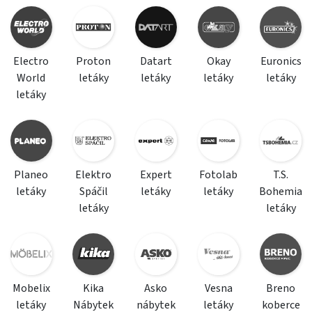
Electro
Proton
Datart
Okay
Euronics
World
letáky
letáky
letáky
letáky
letáky
Planeo
Elektro
Expert
Fotolab
T.S.
letáky
Spáčil
letáky
letáky
Bohemia
letáky
letáky
Mobelix
Kika
Asko
Vesna
Breno
letáky
Nábytek
nábytek
letáky
koberce