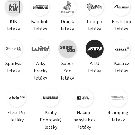
KIK
Bambule
Dráčik
Pompo
Firststop
letáky
letáky
letáky
letáky
letáky
Sparkys
Wiky
Super
A.T.U
Kasa.cz
letáky
hračky
Zoo
letáky
letáky
letáky
letáky
Elvia-Pro
Knihy
Nakup-
4camping
letáky
Dobrovský
nabytek.cz
letáky
letáky
letáky