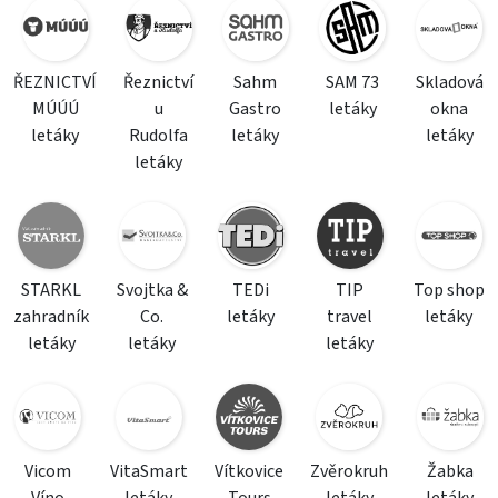
ŘEZNICTVÍ
Řeznictví
Sahm
SAM 73
Skladová
MÚÚÚ
u
Gastro
letáky
okna
letáky
Rudolfa
letáky
letáky
letáky
STARKL
Svojtka &
TEDi
TIP
Top shop
zahradník
Co.
letáky
travel
letáky
letáky
letáky
letáky
Vicom
VitaSmart
Vítkovice
Zvěrokruh
Žabka