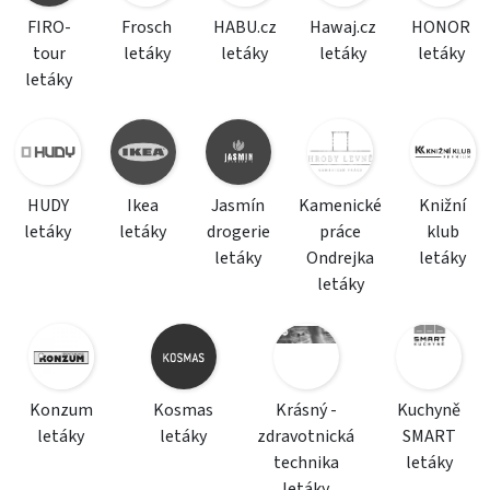
FIRO-
Frosch
HABU.cz
Hawaj.cz
HONOR
tour
letáky
letáky
letáky
letáky
letáky
HUDY
Ikea
Jasmín
Kamenické
Knižní
letáky
letáky
drogerie
práce
klub
letáky
Ondrejka
letáky
letáky
Konzum
Kosmas
Krásný -
Kuchyně
letáky
letáky
zdravotnická
SMART
technika
letáky
letáky