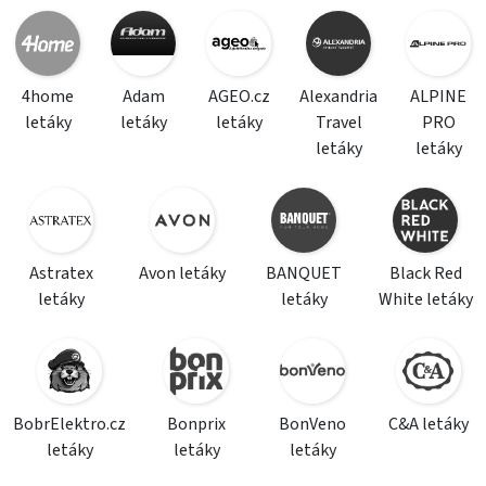
4home
Adam
AGEO.cz
Alexandria
ALPINE
letáky
letáky
letáky
Travel
PRO
letáky
letáky
Astratex
Avon letáky
BANQUET
Black Red
letáky
letáky
White letáky
BobrElektro.cz
Bonprix
BonVeno
C&A letáky
letáky
letáky
letáky