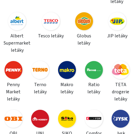
letáky
Albert
Tesco letáky
Globus
JIP letáky
Supermarket
letáky
letáky
Penny
Terno
Makro
Ratio
TETA
Market
letáky
letáky
letáky
drogerie
letáky
letáky
OBI
UNI
SIKO
Comfor
Jysk