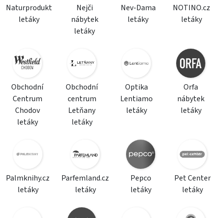
Naturprodukt
Nejči
Nev-Dama
NOTINO.cz
letáky
nábytek
letáky
letáky
letáky
Obchodní
Obchodní
Optika
Orfa
Centrum
centrum
Lentiamo
nábytek
Chodov
Letňany
letáky
letáky
letáky
letáky
Palmknihy.cz
Parfemland.cz
Pepco
Pet Center
letáky
letáky
letáky
letáky