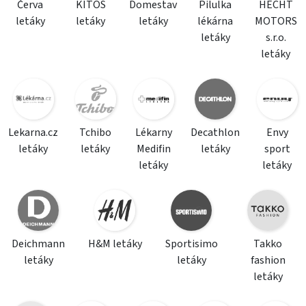
Červa
KITOS
Domestav
Pilulka
HECHT
letáky
letáky
letáky
lékárna
MOTORS
letáky
s.r.o.
letáky
Lekarna.cz
Tchibo
Lékarny
Decathlon
Envy
letáky
letáky
Medifin
letáky
sport
letáky
letáky
Deichmann
H&M letáky
Sportisimo
Takko
letáky
letáky
fashion
letáky