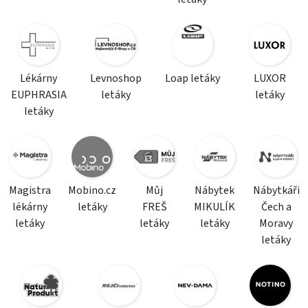
Lékárny
Levnoshop
Loap letáky
LUXOR
EUPHRASIA
letáky
letáky
letáky
Magistra
Mobino.cz
Můj
Nábytek
Nábytkáři
lékárny
letáky
FREŠ
MIKULÍK
Čech a
letáky
letáky
letáky
Moravy
letáky