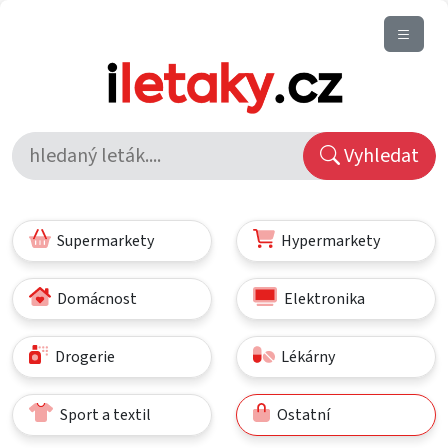
Vyhledat
Supermarkety
Hypermarkety
Domácnost
Elektronika
Drogerie
Lékárny
Sport a textil
Ostatní