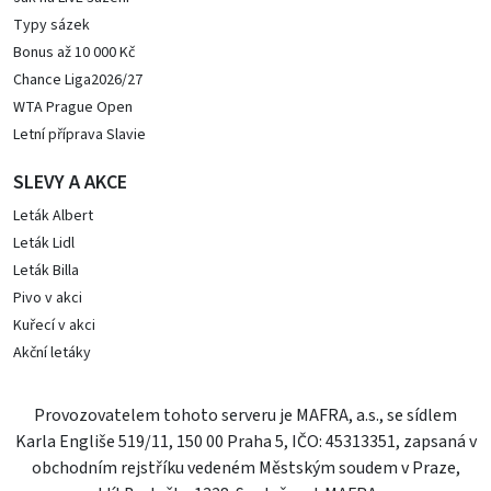
Typy sázek
Bonus až 10 000 Kč
Chance Liga2026/27
WTA Prague Open
Letní příprava Slavie
SLEVY A AKCE
Leták Albert
Leták Lidl
Leták Billa
Pivo v akci
Kuřecí v akci
Akční letáky
Provozovatelem tohoto serveru je MAFRA, a.s., se sídlem
Karla Engliše 519/11, 150 00 Praha 5, IČO: 45313351, zapsaná v
obchodním rejstříku vedeném Městským soudem v Praze,