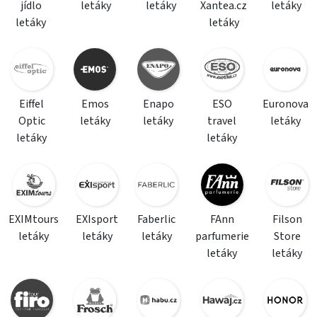
jídlo
letáky
letáky
Xantea.cz
letáky
letáky
letáky
Eiffel
Emos
Enapo
ESO
Euronova
Optic
letáky
letáky
travel
letáky
letáky
letáky
EXIMtours
EXIsport
Faberlic
FAnn
Filson
letáky
letáky
letáky
parfumerie
Store
letáky
letáky