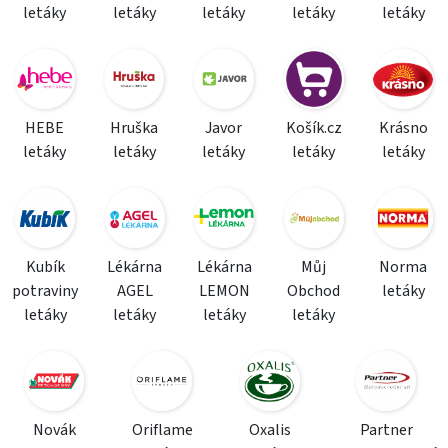
letáky
letáky
letáky
letáky
letáky
HEBE
Hruška
Javor
Košík.cz
Krásno
letáky
letáky
letáky
letáky
letáky
Kubík
Lékárna
Lékárna
Můj
Norma
potraviny
AGEL
LEMON
Obchod
letáky
letáky
letáky
letáky
letáky
Novák
Oriflame
Oxalis
Partner