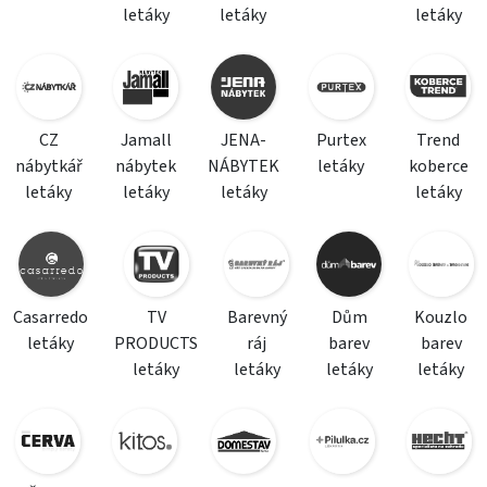
letáky
letáky
letáky
CZ
Jamall
JENA-
Purtex
Trend
nábytkář
nábytek
NÁBYTEK
letáky
koberce
letáky
letáky
letáky
letáky
Casarredo
TV
Barevný
Dům
Kouzlo
letáky
PRODUCTS
ráj
barev
barev
letáky
letáky
letáky
letáky