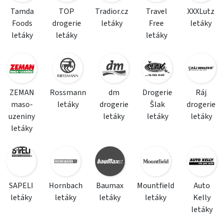
Tamda
TOP
Tradior.cz
Travel
XXXLutz
Foods
drogerie
letáky
Free
letáky
letáky
letáky
letáky
ZEMAN
Rossmann
dm
Drogerie
Ráj
maso-
letáky
drogerie
Šlak
drogerie
uzeniny
letáky
letáky
letáky
letáky
SAPELI
Hornbach
Baumax
Mountfield
Auto
letáky
letáky
letáky
letáky
Kelly
letáky