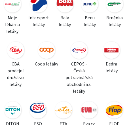
Moje
Intersport
Bala
Benu
Brněnka
lékárna
letáky
letáky
letáky
letáky
letáky
CBA
Coop letáky
ČEPOS -
Dedra
prodejní
Česká
letáky
družstvo
potravinářská
letáky
obchodní a.s.
letáky
DITON
ESO
ETA
Eva.cz
FLOP