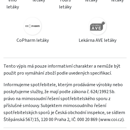
Víno
letáky
Tours
letáky
letáky
letáky
letáky
CoPharm letáky
Lekárna AVE letáky
Tento výpis má pouze informativní charakter a nemůže být
použit pro vymáhání zboží podle uvedených specifikací.
Informujeme spotřebitele, kterým prodáváme výrobky nebo
poskytujeme služby, že mají podle zákona č. 624/1992 Sb.
právo na mimosoudní řešení spotřebitelského sporu z
příslušné smlouvy. Subjektem mimosoudního řešení
spotřebitelských sporů je Česká obchodní inspekce, se sídlem
Štěpánská 567/15, 120 00 Praha 2, IČ: 000 20 869 (
www.coi.cz
).