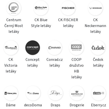
Centrum
CK Blue
CK FISCHER
CK
Černý Most
Style letáky
letáky
Neckermann
letáky
letáky
CK
Concept
Conrad.cz
COOP
Čedok
Victoria
letáky
letáky
družstvo
letáky
letáky
HB
letáky
Dáme
decoDoma
Draps
Drogerie
Eberry.cz