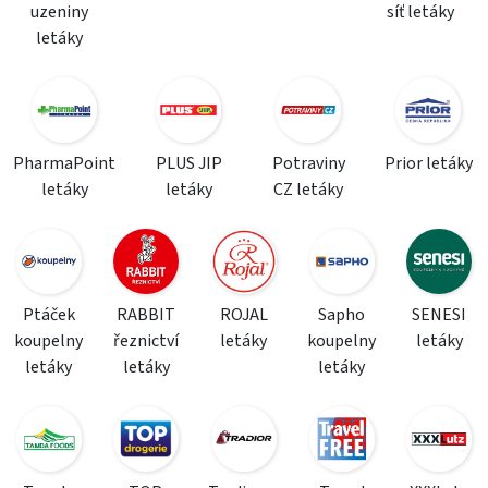
uzeniny
síť letáky
letáky
PharmaPoint
PLUS JIP
Potraviny
Prior letáky
letáky
letáky
CZ letáky
Ptáček
RABBIT
ROJAL
Sapho
SENESI
koupelny
řeznictví
letáky
koupelny
letáky
letáky
letáky
letáky