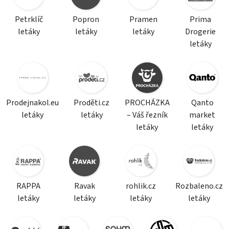
Petrklíč
Popron
Pramen
Prima
letáky
letáky
letáky
Drogerie
letáky
Prodejnakol.eu
Proděti.cz
PROCHÁZKA
Qanto
letáky
letáky
– Váš řezník
market
letáky
letáky
RAPPA
Ravak
rohlik.cz
Rozbaleno.cz
letáky
letáky
letáky
letáky