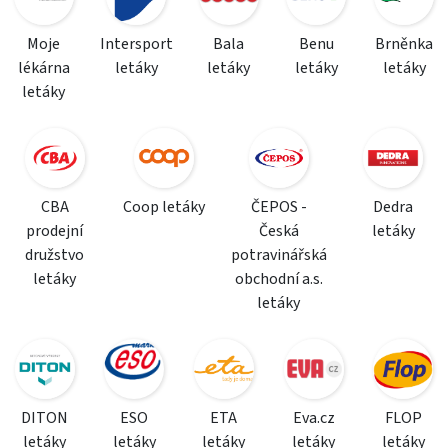
Moje
Intersport
Bala
Benu
Brněnka
lékárna
letáky
letáky
letáky
letáky
letáky
CBA
Coop letáky
ČEPOS -
Dedra
prodejní
Česká
letáky
družstvo
potravinářská
letáky
obchodní a.s.
letáky
DITON
ESO
ETA
Eva.cz
FLOP
letáky
letáky
letáky
letáky
letáky