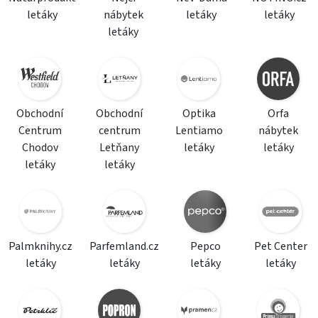
letáky
nábytek
letáky
letáky
letáky
Obchodní
Obchodní
Optika
Orfa
Centrum
centrum
Lentiamo
nábytek
Chodov
Letňany
letáky
letáky
letáky
letáky
Palmknihy.cz
Parfemland.cz
Pepco
Pet Center
letáky
letáky
letáky
letáky