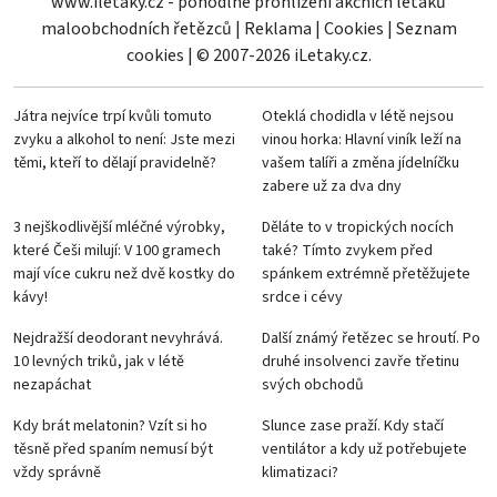
www.iletaky.cz - pohodlné prohlížení akčních letáků
maloobchodních řetězců
|
Reklama
|
Cookies
|
Seznam
cookies
|
© 2007-2026 iLetaky.cz.
Játra nejvíce trpí kvůli tomuto
Oteklá chodidla v létě nejsou
zvyku a alkohol to není: Jste mezi
vinou horka: Hlavní viník leží na
těmi, kteří to dělají pravidelně?
vašem talíři a změna jídelníčku
zabere už za dva dny
3 nejškodlivější mléčné výrobky,
Děláte to v tropických nocích
které Češi milují: V 100 gramech
také? Tímto zvykem před
mají více cukru než dvě kostky do
spánkem extrémně přetěžujete
kávy!
srdce i cévy
Nejdražší deodorant nevyhrává.
Další známý řetězec se hroutí. Po
10 levných triků, jak v létě
druhé insolvenci zavře třetinu
nezapáchat
svých obchodů
Kdy brát melatonin? Vzít si ho
Slunce zase praží. Kdy stačí
těsně před spaním nemusí být
ventilátor a kdy už potřebujete
vždy správně
klimatizaci?