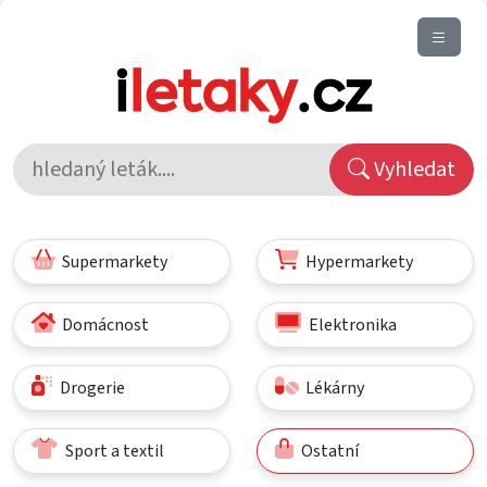
Vyhledat
Supermarkety
Hypermarkety
Domácnost
Elektronika
Drogerie
Lékárny
Sport a textil
Ostatní