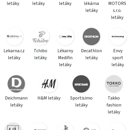
letáky
letáky
letáky
lékárna
MOTORS
letáky
s.r.o.
letáky
Lekarna.cz
Tchibo
Lékarny
Decathlon
Envy
letáky
letáky
Medifin
letáky
sport
letáky
letáky
Deichmann
H&M letáky
Sportisimo
Takko
letáky
letáky
fashion
letáky