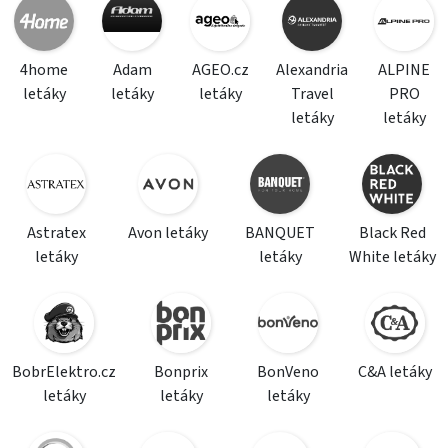
4home
Adam
AGEO.cz
Alexandria
ALPINE
letáky
letáky
letáky
Travel
PRO
letáky
letáky
Astratex
Avon letáky
BANQUET
Black Red
letáky
letáky
White letáky
BobrElektro.cz
Bonprix
BonVeno
C&A letáky
letáky
letáky
letáky