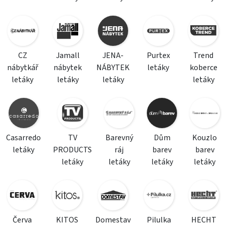
CZ
Jamall
JENA-
Purtex
Trend
nábytkář
nábytek
NÁBYTEK
letáky
koberce
letáky
letáky
letáky
letáky
Casarredo
TV
Barevný
Dům
Kouzlo
letáky
PRODUCTS
ráj
barev
barev
letáky
letáky
letáky
letáky
Červa
KITOS
Domestav
Pilulka
HECHT