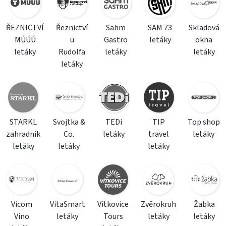
ŘEZNICTVÍ
Řeznictví
Sahm
SAM 73
Skladová
MÚÚÚ
u
Gastro
letáky
okna
letáky
Rudolfa
letáky
letáky
letáky
STARKL
Svojtka &
TEDi
TIP
Top shop
zahradník
Co.
letáky
travel
letáky
letáky
letáky
letáky
Vicom
VitaSmart
Vítkovice
Zvěrokruh
Žabka
Víno
letáky
Tours
letáky
letáky