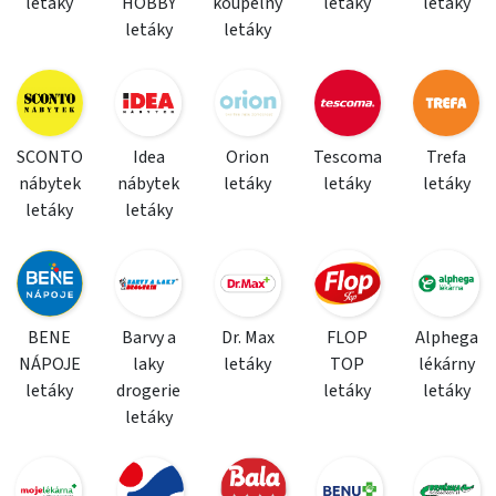
letáky
HOBBY
koupelny
letáky
letáky
letáky
letáky
SCONTO
Idea
Orion
Tescoma
Trefa
nábytek
nábytek
letáky
letáky
letáky
letáky
letáky
BENE
Barvy a
Dr. Max
FLOP
Alphega
NÁPOJE
laky
letáky
TOP
lékárny
letáky
drogerie
letáky
letáky
letáky