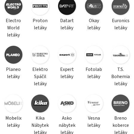
Electro
Proton
Datart
Okay
Euronics
World
letáky
letáky
letáky
letáky
letáky
Planeo
Elektro
Expert
Fotolab
T.S.
letáky
Spáčil
letáky
letáky
Bohemia
letáky
letáky
Mobelix
Kika
Asko
Vesna
Breno
letáky
Nábytek
nábytek
letáky
koberce
letáky
letáky
letáky