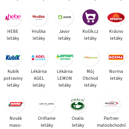
HEBE
Hruška
Javor
Košík.cz
Krásno
letáky
letáky
letáky
letáky
letáky
Kubík
Lékárna
Lékárna
Můj
Norma
potraviny
AGEL
LEMON
Obchod
letáky
letáky
letáky
letáky
letáky
Novák
Oriflame
Oxalis
Partner
maso-
letáky
letáky
maloobchodní