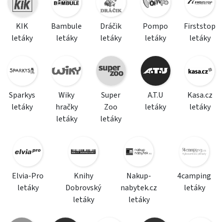
KIK
Bambule
Dráčik
Pompo
Firststop
letáky
letáky
letáky
letáky
letáky
Sparkys
Wiky
Super
A.T.U
Kasa.cz
letáky
hračky
Zoo
letáky
letáky
letáky
letáky
Elvia-Pro
Knihy
Nakup-
4camping
letáky
Dobrovský
nabytek.cz
letáky
letáky
letáky