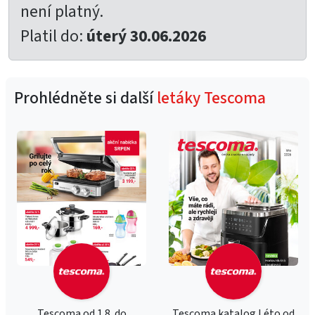
není platný.
Platil do:
úterý 30.06.2026
Prohlédněte si další
letáky Tescoma
Tescoma od 1.8. do
Tescoma katalog Léto od