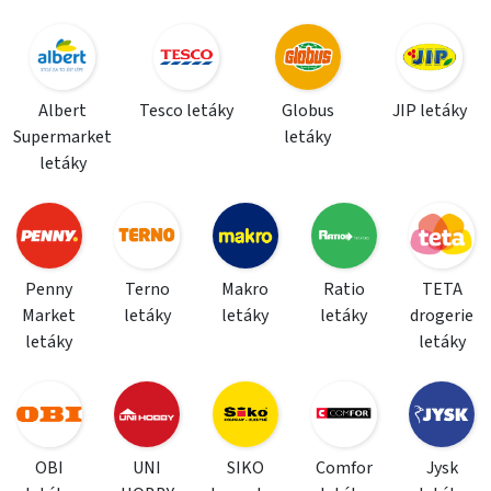
Albert
Tesco letáky
Globus
JIP letáky
Supermarket
letáky
letáky
Penny
Terno
Makro
Ratio
TETA
Market
letáky
letáky
letáky
drogerie
letáky
letáky
OBI
UNI
SIKO
Comfor
Jysk