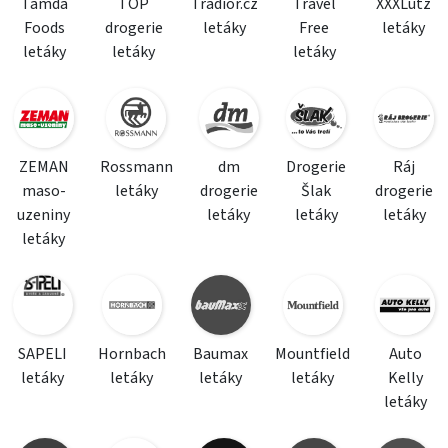
Tamda
TOP
Tradior.cz
Travel
XXXLutz
Foods
drogerie
letáky
Free
letáky
letáky
letáky
letáky
ZEMAN
Rossmann
dm
Drogerie
Ráj
maso-
letáky
drogerie
Šlak
drogerie
uzeniny
letáky
letáky
letáky
letáky
SAPELI
Hornbach
Baumax
Mountfield
Auto
letáky
letáky
letáky
letáky
Kelly
letáky