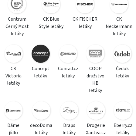
Centrum
CK Blue
CK FISCHER
CK
Černý Most
Style letáky
letáky
Neckermann
letáky
letáky
CK
Concept
Conrad.cz
COOP
Čedok
Victoria
letáky
letáky
družstvo
letáky
letáky
HB
letáky
Dáme
decoDoma
Draps
Drogerie
Eberry.cz
jídlo
letáky
letáky
Xantea.cz
letáky