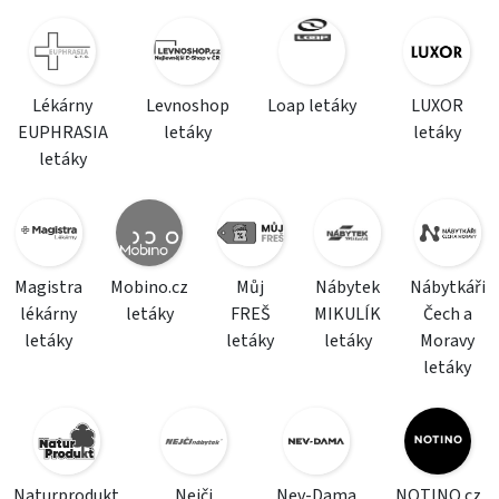
Lékárny
Levnoshop
Loap letáky
LUXOR
EUPHRASIA
letáky
letáky
letáky
Magistra
Mobino.cz
Můj
Nábytek
Nábytkáři
lékárny
letáky
FREŠ
MIKULÍK
Čech a
letáky
letáky
letáky
Moravy
letáky
Naturprodukt
Nejči
Nev-Dama
NOTINO.cz