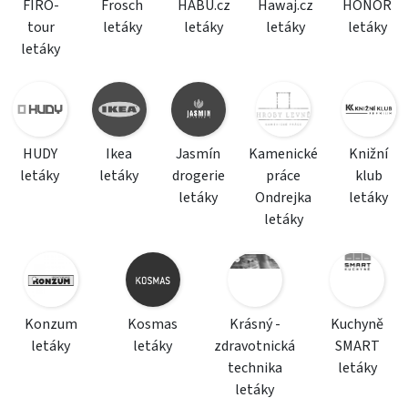
FIRO-
Frosch
HABU.cz
Hawaj.cz
HONOR
tour
letáky
letáky
letáky
letáky
letáky
HUDY
Ikea
Jasmín
Kamenické
Knižní
letáky
letáky
drogerie
práce
klub
letáky
Ondrejka
letáky
letáky
Konzum
Kosmas
Krásný -
Kuchyně
letáky
letáky
zdravotnická
SMART
technika
letáky
letáky