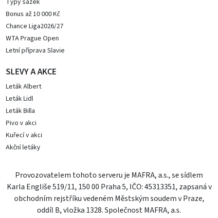
Typy sázek
Bonus až 10 000 Kč
Chance Liga2026/27
WTA Prague Open
Letní příprava Slavie
SLEVY A AKCE
Leták Albert
Leták Lidl
Leták Billa
Pivo v akci
Kuřecí v akci
Akční letáky
Provozovatelem tohoto serveru je MAFRA, a.s., se sídlem
Karla Engliše 519/11, 150 00 Praha 5, IČO: 45313351, zapsaná v
obchodním rejstříku vedeném Městským soudem v Praze,
oddíl B, vložka 1328. Společnost MAFRA, a.s.