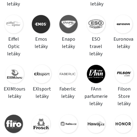
letáky
letáky
Eiffel
Emos
Enapo
ESO
Euronova
Optic
letáky
letáky
travel
letáky
letáky
letáky
EXIMtours
EXIsport
Faberlic
FAnn
Filson
letáky
letáky
letáky
parfumerie
Store
letáky
letáky